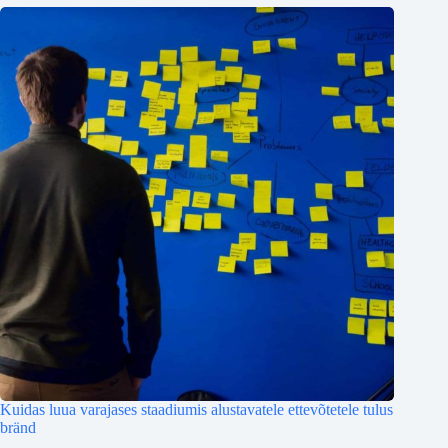
Kuidas luua varajases staadiumis alustavatele ettevõtetele tulus
bränd