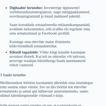
Digitaalne turundus:
Investeerige tipptasemel
veebiturundusstrateegiatesse, nagu müügipakkumised,
soovitusprogrammid ja muud mahlased paketid.
Saate korraldada sotsiaalmeedia reklaamikampaaniaid,
avaldada iseloomustusi, eriti avaliku elu tegelaste oma,
oma armatuurlaual ja Facebooki profiilil.
Kasutage oma ettevõtte maine tõstmiseks
kõikvõimalikult sotsiaalmeediat.
Kliendi tagasiside:
Võtke kõigi kanalite kasutajate
arvustusi tõsiselt. Kui teil on rakendus või tarkvara,
proovige reaalajas klienditoega lisada automaatseid
roboti vastuseid.
3 Saada turundus
Meiliturunduse tööriista kasutamine tähendab oma sisumängus
mitu sammu edasi viimist. See on üks tööriist teie ettevõtte
eristamiseks ja samal ajal nähtavuse suurendamiseks, saates
sihitud kliendisegmendile võimsaid e-kirju.
Selle teenuse parim omadus on see, et vaatajaskond on