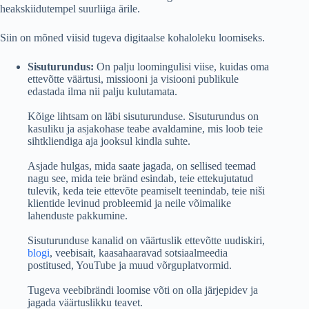
heakskiidutempel suurliiga ärile.
Siin on mõned viisid tugeva digitaalse kohaloleku loomiseks.
Sisuturundus:
On palju loomingulisi viise, kuidas oma
ettevõtte väärtusi, missiooni ja visiooni publikule
edastada ilma nii palju kulutamata.
Kõige lihtsam on läbi sisuturunduse. Sisuturundus on
kasuliku ja asjakohase teabe avaldamine, mis loob teie
sihtkliendiga aja jooksul kindla suhte.
Asjade hulgas, mida saate jagada, on sellised teemad
nagu see, mida teie bränd esindab, teie ettekujutatud
tulevik, keda teie ettevõte peamiselt teenindab, teie niši
klientide levinud probleemid ja neile võimalike
lahenduste pakkumine.
Sisuturunduse kanalid on väärtuslik ettevõtte uudiskiri,
blogi
, veebisait, kaasahaaravad sotsiaalmeedia
postitused, YouTube ja muud võrguplatvormid.
Tugeva veebibrändi loomise võti on olla järjepidev ja
jagada väärtuslikku teavet.