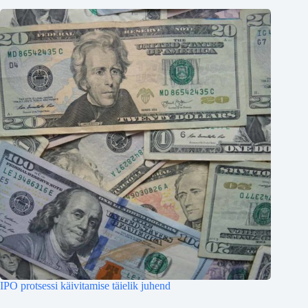
IPO protsessi käivitamise täielik juhend