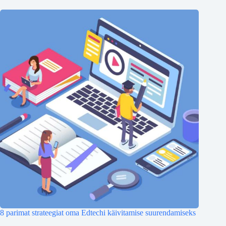
8 parimat strateegiat oma Edtechi käivitamise suurendamiseks