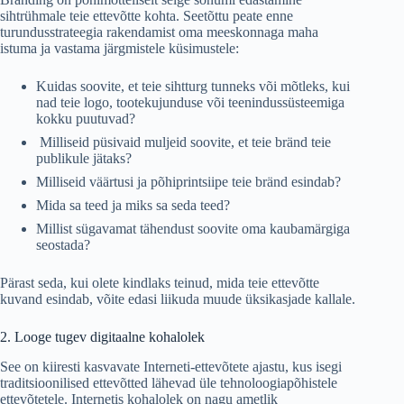
sihtrühmale teie ettevõtte kohta. Seetõttu peate enne
turundusstrateegia rakendamist oma meeskonnaga maha
istuma ja vastama järgmistele küsimustele:
Kuidas soovite, et teie sihtturg tunneks või mõtleks, kui
nad teie logo, tootekujunduse või teenindussüsteemiga
kokku puutuvad?
Milliseid püsivaid muljeid soovite, et teie bränd teie
publikule jätaks?
Milliseid väärtusi ja põhiprintsiipe teie bränd esindab?
Mida sa teed ja miks sa seda teed?
Millist sügavamat tähendust soovite oma kaubamärgiga
seostada?
Pärast seda, kui olete kindlaks teinud, mida teie ettevõtte
kuvand esindab, võite edasi liikuda muude üksikasjade kallale.
2. Looge tugev digitaalne kohalolek
See on kiiresti kasvavate Interneti-ettevõtete ajastu, kus isegi
traditsioonilised ettevõtted lähevad üle tehnoloogiapõhistele
ettevõtetele. Internetis kohalolek on nagu ametlik