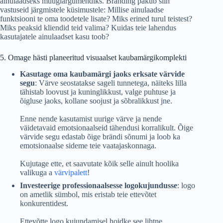
ainulaadseks müügiargumendiks. Bränding pakub siin
vastuseid järgmistele küsimustele: Millise ainulaadse
funktsiooni te oma toodetele lisate? Miks erined turul teistest?
Miks peaksid kliendid teid valima? Kuidas teie lahendus
kasutajatele ainulaadset kasu toob?
5. Omage hästi planeeritud visuaalset kaubamärgikomplekti
Kasutage oma kaubamärgi jaoks erksate värvide
segu
: Värve seostatakse sageli tunnetega, näiteks lilla
tähistab loovust ja kuninglikkust, valge puhtuse ja
õigluse jaoks, kollane soojust ja sõbralikkust jne.
Enne nende kasutamist uurige värve ja nende
väidetavaid emotsionaalseid tähendusi korralikult. Õige
värvide segu edastab õige brändi sõnumi ja loob ka
emotsionaalse sideme teie vaatajaskonnaga.
Kujutage ette, et saavutate kõik selle ainult hoolika
valikuga a
värvipalett
!
Investeerige professionaalsesse logokujundusse
: logo
on ametlik sümbol, mis eristab teie ettevõtet
konkurentidest.
Ettevõtte logo kujundamisel hoidke see lihtne,