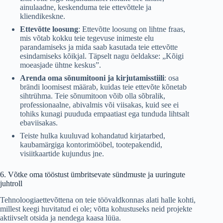
ainulaadne, keskenduma teie ettevõttele ja
kliendikeskne.
Ettevõtte loosung
: Ettevõtte loosung on lihtne fraas,
mis võtab kokku teie tegevuse inimeste elu
parandamiseks ja mida saab kasutada teie ettevõtte
esindamiseks kõikjal. Täpselt nagu öeldakse: „Kõigi
moeasjade ühtne keskus”.
Arenda oma sõnumitooni ja kirjutamisstiili
: osa
brändi loomisest määrab, kuidas teie ettevõte kõnetab
sihtrühma. Teie sõnumitoon võib olla sõbralik,
professionaalne, abivalmis või viisakas, kuid see ei
tohiks kunagi puududa empaatiast ega tunduda lihtsalt
ebaviisakas.
Teiste hulka kuuluvad kohandatud kirjatarbed,
kaubamärgiga kontorimööbel, tootepakendid,
visiitkaartide kujundus jne.
6. Võtke oma tööstust ümbritsevate sündmuste ja uuringute
juhtroll
Tehnoloogiaettevõttena on teie töövaldkonnas alati halle kohti,
millest keegi huvitatud ei ole; võtta kohustuseks neid projekte
aktiivselt otsida ja nendega kaasa lüüa.