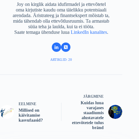
Joy on kirglik aidata idufirmadel ja ettevõtetel
oma kirjutiste kaudu oma täielikku potentsiaali
arendada. Äristrateeg ja finantsekspert mõistab ta,
mida tähendab olla ettevõtlusruumis. Ta armastab
süüa teha ja laulda, kui ta ei tööta.
Saate temaga ühenduse luua
LinkedIn kanalites
.
ARTIKLID: 20
JÄRGMINE
Kuidas luua
EELMINE
varajases
Millised on
staadiumis
käivitamise
alustavatele
kasvufaasid?
ettevõtetele tulus
bränd