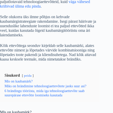
paljutõotavaid tehnoloogiaettevõtteid, kuid
väga vähesed
kriibivad ülima edu pinda
.
Selle olukorra üks ilmne põhjus on kehvade
kaubamärgistrateegiate rakendamine. Isegi pärast häirivate ja
uuenduslike lahenduste loomist ei tea paljud ettevõtted ikka
veel, kuidas kasutada õigeid kaubamärgitööriistu oma äri
laiendamiseks.
Kõik ettevõttega seonduv kirjeldab selle kaubamärki, alates
ettevõtte nimest ja lõpetades värvide kombinatsiooniga ning
lõpetades toote pakendi ja kliendisuhetega. Nad kõik aitavad
kaasa kesksele teemale, mida nimetatakse brändiks.
Sisukord
peida
Mis on kaubamärk?
Miks on brändimine tehnoloogiaettevõtete jaoks suur asi?
6 brändingu tööriista, mida iga tehnoloogiaettevõte saab
suurepärase ettevõtte loomiseks kasutada
Mis on kaubamärk?