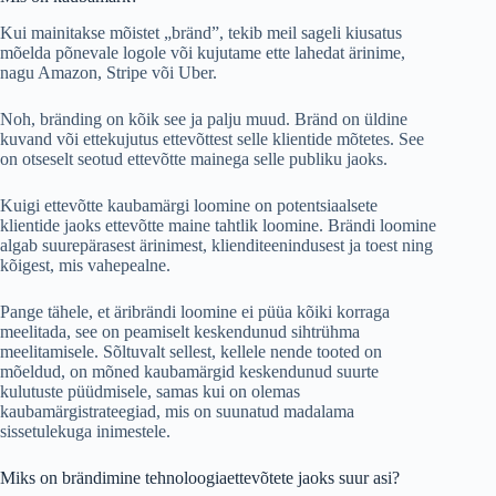
Kui mainitakse mõistet „bränd”, tekib meil sageli kiusatus
mõelda põnevale logole või kujutame ette lahedat ärinime,
nagu Amazon, Stripe või Uber.
Noh, bränding on kõik see ja palju muud. Bränd on üldine
kuvand või ettekujutus ettevõttest selle klientide mõtetes. See
on otseselt seotud ettevõtte mainega selle publiku jaoks.
Kuigi ettevõtte kaubamärgi loomine on potentsiaalsete
klientide jaoks ettevõtte maine tahtlik loomine. Brändi loomine
algab suurepärasest ärinimest, klienditeenindusest ja toest ning
kõigest, mis vahepealne.
Pange tähele, et äribrändi loomine ei püüa kõiki korraga
meelitada, see on peamiselt keskendunud sihtrühma
meelitamisele. Sõltuvalt sellest, kellele nende tooted on
mõeldud, on mõned kaubamärgid keskendunud suurte
kulutuste püüdmisele, samas kui on olemas
kaubamärgistrateegiad, mis on suunatud madalama
sissetulekuga inimestele.
Miks on brändimine tehnoloogiaettevõtete jaoks suur asi?