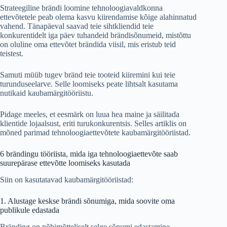
Strateegiline brändi loomine tehnoloogiavaldkonna
ettevõtetele peab olema kasvu kiirendamise kõige alahinnatud
vahend. Tänapäeval saavad teie sihtkliendid teie
konkurentidelt iga päev tuhandeid brändisõnumeid, mistõttu
on oluline oma ettevõtet brändida viisil, mis eristub teid
teistest.
Samuti müüb tugev bränd teie tooteid kiiremini kui teie
turunduseelarve. Selle loomiseks peate lihtsalt kasutama
nutikaid kaubamärgitööriistu.
Pidage meeles, et eesmärk on luua hea maine ja säilitada
klientide lojaalsust, eriti turukonkurentsis. Selles artiklis on
mõned parimad tehnoloogiaettevõtete kaubamärgitööriistad.
6 brändingu tööriista, mida iga tehnoloogiaettevõte saab
suurepärase ettevõtte loomiseks kasutada
Siin on kasutatavad kaubamärgitööriistad:
1. Alustage keskse brändi sõnumiga, mida soovite oma
publikule edastada
Bränding on põhimõtteliselt selge sõnumi edastamine