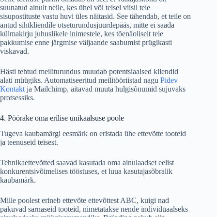
suunatud ainult neile, kes ühel või teisel viisil teie
sisupostituste vastu huvi üles näitasid. See tähendab, et teile on
antud sihtkliendile otseturundusjuurdepääs, mitte ei saada
külmakirju juhuslikele inimestele, kes tõenäoliselt teie
pakkumise enne järgmise väljaande saabumist prügikasti
viskavad.
Hästi tehtud meiliturundus muudab potentsiaalsed kliendid
alati müügiks. Automatiseeritud meilitööriistad nagu
Pidev
Kontakt
ja Mailchimp, aitavad muuta hulgisõnumid sujuvaks
protsessiks.
4. Pöörake oma erilise unikaalsuse poole
Tugeva kaubamärgi eesmärk on eristada ühe ettevõtte tooteid
ja teenuseid teisest.
Tehnikaettevõtted saavad kasutada oma ainulaadset eelist
konkurentsivõimelises tööstuses, et luua kasutajasõbralik
kaubamärk.
Mille poolest erineb ettevõte ettevõttest ABC, kuigi nad
pakuvad sarnaseid tooteid, nimetatakse nende individuaalseks