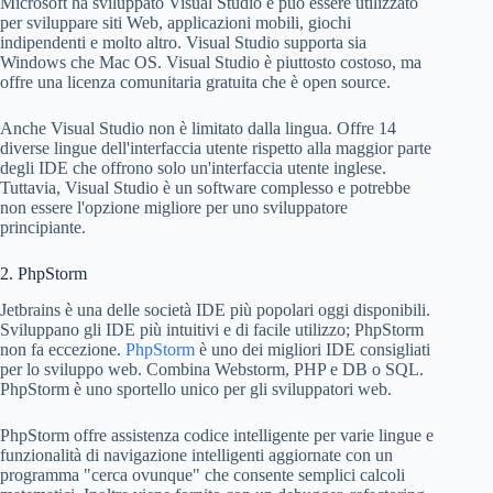
Microsoft ha sviluppato Visual Studio e può essere utilizzato
per sviluppare siti Web, applicazioni mobili, giochi
indipendenti e molto altro. Visual Studio supporta sia
Windows che Mac OS. Visual Studio è piuttosto costoso, ma
offre una licenza comunitaria gratuita che è open source.
Anche Visual Studio non è limitato dalla lingua. Offre 14
diverse lingue dell'interfaccia utente rispetto alla maggior parte
degli IDE che offrono solo un'interfaccia utente inglese.
Tuttavia, Visual Studio è un software complesso e potrebbe
non essere l'opzione migliore per uno sviluppatore
principiante.
2. PhpStorm
Jetbrains è una delle società IDE più popolari oggi disponibili.
Sviluppano gli IDE più intuitivi e di facile utilizzo; PhpStorm
non fa eccezione.
PhpStorm
è uno dei migliori IDE consigliati
per lo sviluppo web. Combina Webstorm, PHP e DB o SQL.
PhpStorm è uno sportello unico per gli sviluppatori web.
PhpStorm offre assistenza codice intelligente per varie lingue e
funzionalità di navigazione intelligenti aggiornate con un
programma "cerca ovunque" che consente semplici calcoli