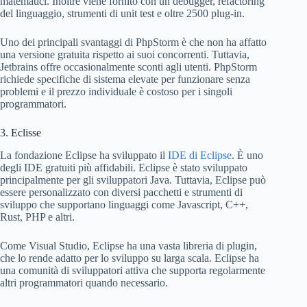
matematici. Inoltre viene fornito con un debugger, refactoring
del linguaggio, strumenti di unit test e oltre 2500 plug-in.
Uno dei principali svantaggi di PhpStorm è che non ha affatto
una versione gratuita rispetto ai suoi concorrenti. Tuttavia,
Jetbrains offre occasionalmente sconti agli utenti. PhpStorm
richiede specifiche di sistema elevate per funzionare senza
problemi e il prezzo individuale è costoso per i singoli
programmatori.
3. Eclisse
La fondazione Eclipse ha sviluppato il
IDE di Eclipse
. È uno
degli IDE gratuiti più affidabili. Eclipse è stato sviluppato
principalmente per gli sviluppatori Java. Tuttavia, Eclipse può
essere personalizzato con diversi pacchetti e strumenti di
sviluppo che supportano linguaggi come Javascript, C++,
Rust, PHP e altri.
Come Visual Studio, Eclipse ha una vasta libreria di plugin,
che lo rende adatto per lo sviluppo su larga scala. Eclipse ha
una comunità di sviluppatori attiva che supporta regolarmente
altri programmatori quando necessario.