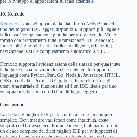
per lo sviluppo di applicazioni su scala aziendale.
10. Komodo
Komodo
è stato sviluppato dalla piattaforma ActiveState ed è
uno dei migliori IDE leggeri disponibili. Supporta più lingue e
la licenza è completamente gratuita per uso personale. Viene
fornito con praticamente tutte le funzionalità IDE standard:
funzionalità di modifica del codice intelligente, refactoring,
navigazione XML e completamento automatico XML.
Komodo supporta l'evidenziazione della sintassi per quasi tutte
le lingue e la sua funzione di codice intelligente supporta
linguaggi come Python, Perl, Go, Node.js, Javascript, HTML,
CSS e molti altri. Per un IDE gratuito, Komodo offre agli
utenti una miriade di funzionalità ed è un IDE ideale per uno
sviluppatore che cerca un IDE multilingue leggero.
Conclusione
La scelta del miglior IDE per la codifica non è un compito
semplice. Devi inserire vari fattori come intuitività, costo,
supporto del browser, ecc. Fortunatamente, ti abbiamo fornito
un elenco completo dei dieci migliori IDE per sviluppatori di
software. Ci auguriamo che questo articolo ti aiuti nella tua