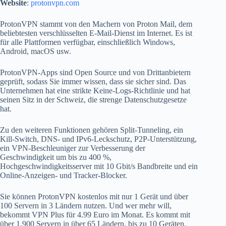
Website
:
protonvpn.com
ProtonVPN stammt von den Machern von Proton Mail, dem
beliebtesten verschlüsselten E-Mail-Dienst im Internet. Es ist
für alle Plattformen verfügbar, einschließlich Windows,
Android, macOS usw.
ProtonVPN-Apps sind Open Source und von Drittanbietern
geprüft, sodass Sie immer wissen, dass sie sicher sind. Das
Unternehmen hat eine strikte Keine-Logs-Richtlinie und hat
seinen Sitz in der Schweiz, die strenge Datenschutzgesetze
hat.
Zu den weiteren Funktionen gehören Split-Tunneling, ein
Kill-Switch, DNS- und IPv6-Leckschutz, P2P-Unterstützung,
ein VPN-Beschleuniger zur Verbesserung der
Geschwindigkeit um bis zu 400 %,
Hochgeschwindigkeitsserver mit 10 Gbit/s Bandbreite und ein
Online-Anzeigen- und Tracker-Blocker.
Sie können ProtonVPN kostenlos mit nur 1 Gerät und über
100 Servern in 3 Ländern nutzen. Und wer mehr will,
bekommt VPN Plus für 4.99 Euro im Monat. Es kommt mit
über 1,900 Servern in über 65 Ländern, bis zu 10 Geräten,