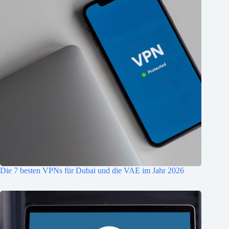
Die 7 besten VPNs für Dubai und die VAE im Jahr 2026