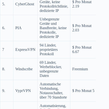
Geräte, keine
$ Pro Monat
5.
CyberGhost
cybe
Protokollrichtlinie,
2.19
dedizierte IP
Unbegrenzte
Geräte und
$ Pro Monat
6.
PIA
Bandbreite, keine
priv
2.03
Protokolle,
dedizierte IP
94 Länder,
$ Pro Monat
7
ExpressVPN
proprietäres
expr
6.67
Protokoll
69 Länder,
Werbeblocker,
8.
Windscribe
Freemium
wind
unbegrenzte
Daten
Automatische
Verbindung,
9.
VyprVPN
$ Pro Monat 5
vyp
Notausschalter,
über 70 Standorte
Automatisierung,