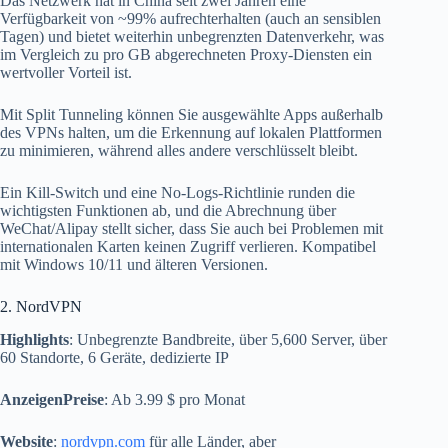
Das Netzwerk hat in China seit zwei Jahren eine
Verfügbarkeit von ~99% aufrechterhalten (auch an sensiblen
Tagen) und bietet weiterhin unbegrenzten Datenverkehr, was
im Vergleich zu pro GB abgerechneten Proxy-Diensten ein
wertvoller Vorteil ist.
Mit Split Tunneling können Sie ausgewählte Apps außerhalb
des VPNs halten, um die Erkennung auf lokalen Plattformen
zu minimieren, während alles andere verschlüsselt bleibt.
Ein Kill-Switch und eine No-Logs-Richtlinie runden die
wichtigsten Funktionen ab, und die Abrechnung über
WeChat/Alipay stellt sicher, dass Sie auch bei Problemen mit
internationalen Karten keinen Zugriff verlieren. Kompatibel
mit Windows 10/11 und älteren Versionen.
2. NordVPN
Highlights
: Unbegrenzte Bandbreite, über 5,600 Server, über
60 Standorte, 6 Geräte, dedizierte IP
AnzeigenPreise
: Ab 3.99 $ pro Monat
Website
:
nordvpn.com
für alle Länder, aber