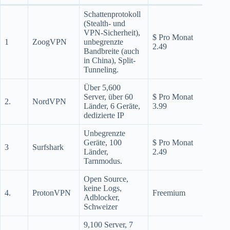
Schattenprotokoll
(Stealth- und
VPN-Sicherheit),
zoo
$ Pro Monat
1
ZoogVPN
unbegrenzte
2.49
Bandbreite (auch
Für 
in China), Split-
Tunneling.
Über 5,600
nor
Server, über 60
$ Pro Monat
2.
NordVPN
Länder, 6 Geräte,
3.99
Für 
dedizierte IP
Unbegrenzte
Geräte, 100
$ Pro Monat
3
Surfshark
surf
Länder,
2.49
Tarnmodus.
Open Source,
keine Logs,
4.
ProtonVPN
Freemium
prot
Adblocker,
Schweizer
9,100 Server, 7