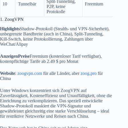
Split-Tunneling,
10
Tunnelbär
Freemium
tunn
P2P, keine
Protokolle
1. ZoogVPN
Highlights
Shadow-Protokoll (Stealth- und VPN-Sicherheit),
unbegrenzte Bandbreite (auch in China), Split-Tunneling,
Kill-Switch, keine Protokollierung, Zahlungen über
WeChat/Alipay
AnzeigenPreise
Freemium (kostenloser Tarif verfügbar),
kostenpflichtige Tarife ab 2.49 $ pro Monat
Website
:
zoogvpn.com
für alle Länder, aber
zoog.pro
für
China
Unter Windows konzentriert sich ZoogVPN auf
Zuverlässigkeit, Kosteneffizienz und Unauffälligkeit, ohne die
Einrichtung zu verkomplizieren. Das speziell entwickelte
Shadow-Protokoll maskiert die VPN-Signatur und
gewährleistet gleichzeitig eine starke Verschlüsselung – ideal
für restriktive Netzwerke und Reisen nach China.