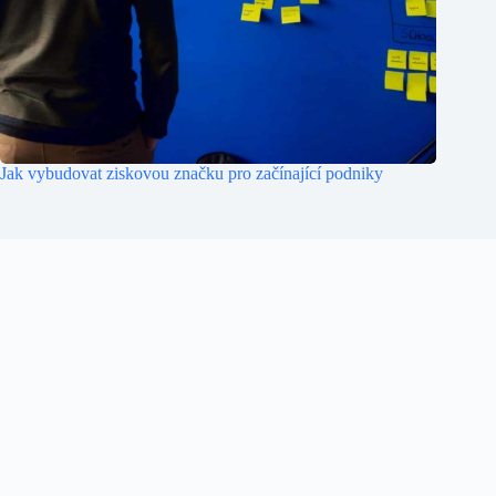
Jak vybudovat ziskovou značku pro začínající podniky