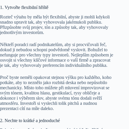
1. Vytvořte flexibilní hřiště
Rozteč výtahu by měla být flexibilní, abyste ji mohli kdykoli
snadno upravit tak, aby vyhovovala jakémukoli publiku.
Přizpůsobte svůj projev, tón a způsoby tak, aby vyhovovaly
jednotlivým investorům.
Někteří poradci radí podnikatelům, aby si procvičovali řeč,
dokud ji nebudou schopni podvědomě vyslovit. Bohužel to
nefunguje pro všechny typy investorů. Nejlepším způsobem je
osvojit si všechny klíčové informace o vaší firmě a zpracovat
je tak, aby vyhovovaly preferencím individuálního publika.
Proč byste neměli opakovat stejnou výšku pro každého, koho
potkáte, aby to neznělo jako rozbitá deska nebo nepůsobilo
mechanicky. Místo toho můžete při mluvení improvizovat se
svým tónem, kvalitou hlasu, gestikulací, rysy obličeje a
dokonce i výběrem slov, abyste svému tónu dodali svěží
atmosféru. Investoři si vyslechli tolik pitchů a nudnou
prezentaci cítí na míle daleko.
2. Nechte to krátké a jednoduché