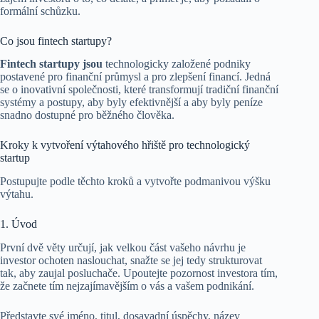
formální schůzku.
Co jsou fintech startupy?
Fintech startupy jsou
technologicky založené podniky
postavené pro finanční průmysl a pro zlepšení financí. Jedná
se o inovativní společnosti, které transformují tradiční finanční
systémy a postupy, aby byly efektivnější a aby byly peníze
snadno dostupné pro běžného člověka.
Kroky k vytvoření výtahového hřiště pro technologický
startup
Postupujte podle těchto kroků a vytvořte podmanivou výšku
výtahu.
1. Úvod
První dvě věty určují, jak velkou část vašeho návrhu je
investor ochoten naslouchat, snažte se jej tedy strukturovat
tak, aby zaujal posluchače. Upoutejte pozornost investora tím,
že začnete tím nejzajímavějším o vás a vašem podnikání.
Představte své jméno, titul, dosavadní úspěchy, název