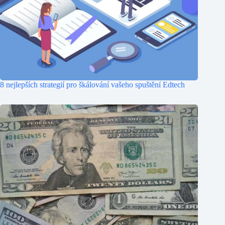
8 nejlepších strategií pro škálování vašeho spuštění Edtech