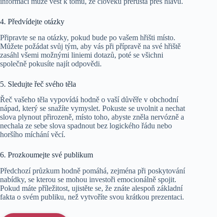
informací může vést k tomu, že člověku přerůstá přes hlavu.
4. Předvídejte otázky
Připravte se na otázky, pokud bude po vašem hřišti místo.
Můžete požádat svůj tým, aby vás při přípravě na své hřiště
zasáhl všemi možnými liniemi dotazů, poté se všichni
společně pokusíte najít odpovědi.
5. Sledujte řeč svého těla
Řeč vašeho těla vypovídá hodně o vaší důvěře v obchodní
nápad, který se snažíte vymyslet. Pokuste se uvolnit a nechat
slova plynout přirozeně, místo toho, abyste zněla nervózně a
nechala ze sebe slova spadnout bez logického řádu nebo
horšího míchání věcí.
6. Prozkoumejte své publikum
Předchozí průzkum hodně pomáhá, zejména při poskytování
nabídky, se kterou se mohou investoři emocionálně spojit.
Pokud máte příležitost, ujistěte se, že znáte alespoň základní
fakta o svém publiku, než vytvoříte svou krátkou prezentaci.