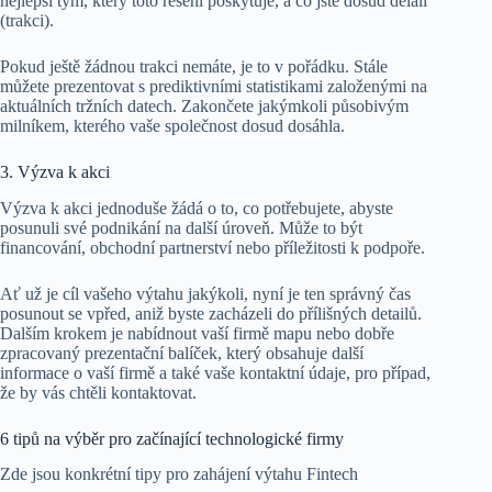
nejlepší tým, který toto řešení poskytuje, a co jste dosud dělali
(trakci).
Pokud ještě žádnou trakci nemáte, je to v pořádku. Stále
můžete prezentovat s prediktivními statistikami založenými na
aktuálních tržních datech. Zakončete jakýmkoli působivým
milníkem, kterého vaše společnost dosud dosáhla.
3. Výzva k akci
Výzva k akci jednoduše žádá o to, co potřebujete, abyste
posunuli své podnikání na další úroveň. Může to být
financování, obchodní partnerství nebo příležitosti k podpoře.
Ať už je cíl vašeho výtahu jakýkoli, nyní je ten správný čas
posunout se vpřed, aniž byste zacházeli do přílišných detailů.
Dalším krokem je nabídnout vaší firmě mapu nebo dobře
zpracovaný prezentační balíček, který obsahuje další
informace o vaší firmě a také vaše kontaktní údaje, pro případ,
že by vás chtěli kontaktovat.
6 tipů na výběr pro začínající technologické firmy
Zde jsou konkrétní tipy pro zahájení výtahu Fintech