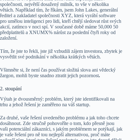
společnosti, největší dosažený milník, to vše v několika
větách. Například tím, že říkám, jsem John Lakes, generální
ředitel a zakladatel společnosti XYZ, která vyrábí software
pro umělou inteligenci pro lidi, kteří chtějí sledovat růst svých
akcií, zatímco v noci spí. V současné době máme 50,000 50
předplatitelů a XNUMX% nárůst za poslední čtyři roky od
založení.
Tím, že jste to řekli, jste již vzbudili zájem investora, zbytek je
vysvětlit své podnikání v několika krátkých větách.
Všimněte si, že není čas používat složitá slova ani vědecký
žargon, mohli byste snadno ztratit jejich pozornost
.
2. stoupání
Výtah je dvousměrný: problém, který jste identifikovali na
trhu a jehož řešení je zaměřeno na váš startup.
Za druhé, vaše řešení uvedeného problému a jak toho chcete
dosáhnout. Zde stručně pohovoříte o tom, kdo přesně jsou
vaši potenciální zákazníci, s jakým problémem se potýkají, jak
je vaše řešení pro ně tou nejlepší alternativou, proč máte