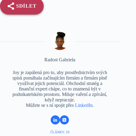
SDÍLET
Radost Gabriela
Joy je zapálená pro to, aby prostřednictvím svých
spisů pomáhala začínajícím firmám a firmám plně
využívat jejich potenciál. Obchodní stratég a
finanční expert chápe, co to znamená být v
podnikatelském prostoru. Miluje vaření a zpívání,
když nepracuje.
Můžete se s ní spojit přes
LinkedIn
.
ČLÁNKY: 20