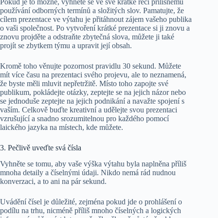
Pokud je to možné, vyhněte se ve své krátké řeči přílišnému
používání odborných termínů a složitých slov. Pamatujte, že
cílem prezentace ve výtahu je přitáhnout zájem vašeho publika
o vaši společnost. Po vytvoření krátké prezentace si ji znovu a
znovu projděte a odstraňte zbytečná slova, můžete ji také
projít se zbytkem týmu a upravit její obsah.
Kromě toho věnujte pozornost pravidlu 30 sekund. Můžete
mít více času na prezentaci svého projevu, ale to neznamená,
že byste měli mluvit nepřetržitě. Místo toho zapojte své
publikum, pokládejte otázky, zeptejte se na jejich názor nebo
se jednoduše zeptejte na jejich podnikání a navažte spojení s
vaším. Celkově buďte kreativní a udělejte svou prezentaci
vzrušující a snadno srozumitelnou pro každého pomocí
laického jazyka na místech, kde můžete.
3. Pečlivě uveďte svá čísla
Vyhněte se tomu, aby vaše výška výtahu byla naplněna příliš
mnoha detaily a číselnými údaji. Nikdo nemá rád nudnou
konverzaci, a to ani na pár sekund.
Uvádění čísel je důležité, zejména pokud jde o prohlášení o
podílu na trhu, nicméně příliš mnoho číselných a logických