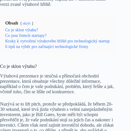
verzi zvané výtahové hřiště.
Obsah
skrýt
Co je sklon výtahu?
Co jsou fintech startupy?
Kroky k vytvoření výtahového hřiště pro technologický startup
6 tipů na výběr pro začínající technologické firmy
Co je sklon výtahu?
Výtahová prezentace je stručná a přímočará obchodní
prezentace, která obsahuje všechny důležité informace,
například o čem je vaše podnikání, problém, který řešíte a jak,
včetně toho, čím se lišíte od konkurence.
Nazývá se to lift pitch, protože se předpokládá, že během 20-
30 sekund, které trvá jízda výtahem s velmi zaneprázdněným
investorem, jako je Bill Gates, byste měli být schopni
přesvědčit je, že vaše podnikání stojí za jejich čas a nakonec i
investici. Cílem však není zajistit investiční dohodu, ale získat
zájem investorů o to, co děláte, a přimět je, aby požádali o