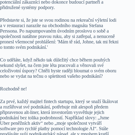
potenciální zákazníci nebo dokonce budoucí partneři a
přidružené systémy podpory.
Představte si, že jste se svou rodinou na rekreační výletní lodi
a v restauraci narazíte na obchodního magnáta Stefana
Perssona. Po napumpovaném úvodním proslovu o sobě a
společnosti natáhne pravou ruku, aby si zatřepal, a nenuceně
pronesl všemocné prohlášení: 'Mám tě rád, Johne, tak mi řekni
o tomto svém podnikání.'
Co uděláte, když někdo tak důležitý chce během pouhých
sekund slyšet, na čem jste léta pracovali a věnovali své
celoživotní úspory? Chtěli byste raději bloumat o svém oboru
nebo se vydat na tečnu o spletitosti vašeho podnikání?
Rozhodně ne!
Za prvé, každý majitel fintech startupu, který se snaží škálovat
a rozšiřovat své podnikání, potřebuje mít alespoň předem
připravenou alt-liner, která investorům vysvětluje jejich
podnikání bez tolika podrobností. Například slovy: „Jsme
Uber peněžních aktiv“ nebo „moje společnost vytváří
software pro rychlé platby pomocí technologie AI“. Stále
prodáváte svůj podnikatelský nápad, ale v mnohem kratší