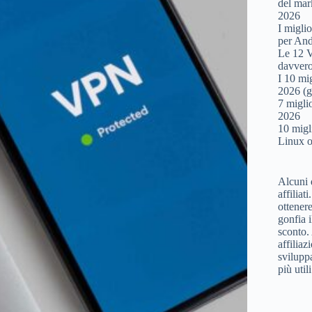
del mar
2026
I miglio
per And
Le 12 V
davvero 
I 10 mi
2026 (g
7 migli
2026
10 migl
Linux o
Alcuni 
affiliat
ottener
gonfia i
sconto. 
affiliaz
svilupp
più util