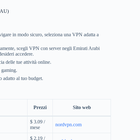
(EAU)
avigare in modo sicuro, seleziona una VPN adatta a
camente, scegli VPN con server negli Emirati Arabi
 desideri accedere.
 delle tue attività online.
il gaming.
 adatto al tuo budget.
Prezzi
Sito web
$ 3.09 /
nordvpn.com
mese
$ 2.19 /