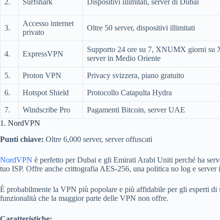
2.
Surfshark
Dispositivi illimitati, server di Dubai
Accesso internet
3.
Oltre 50 server, dispositivi illimitati
privato
Supporto 24 ore su 7, XNUMX giorni s
4.
ExpressVPN
server in Medio Oriente
5.
Proton VPN
Privacy svizzera, piano gratuito
6.
Hotspot Shield
Protocollo Catapulta Hydra
7.
Windscribe Pro
Pagamenti Bitcoin, server UAE
1. NordVPN
Punti chiave:
Oltre 6,000 server, server offuscati
NordVPN
è perfetto per Dubai e gli Emirati Arabi Uniti perché ha ser
tuo ISP. Offre anche crittografia AES-256, una politica no log e server 
È probabilmente la VPN più popolare e più affidabile per gli esperti di 
funzionalità che la maggior parte delle VPN non offre.
Caratteristiche: