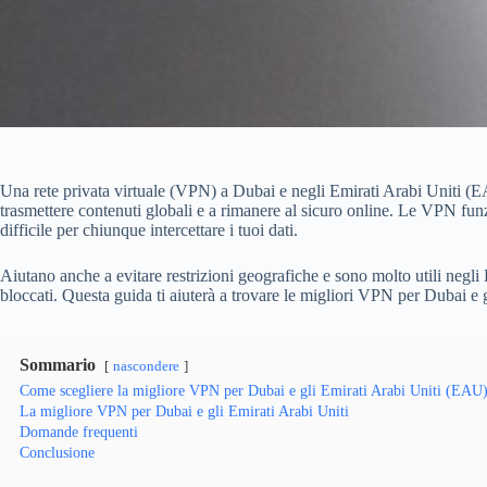
Una rete privata virtuale (VPN) a Dubai e negli Emirati Arabi Uniti (EA
trasmettere contenuti globali e a rimanere al sicuro online. Le VPN funz
difficile per chiunque intercettare i tuoi dati.
Aiutano anche a evitare restrizioni geografiche e sono molto utili negli 
bloccati. Questa guida ti aiuterà a trovare le migliori VPN per Dubai e g
Sommario
nascondere
Come scegliere la migliore VPN per Dubai e gli Emirati Arabi Uniti (EAU
La migliore VPN per Dubai e gli Emirati Arabi Uniti
Domande frequenti
Conclusione