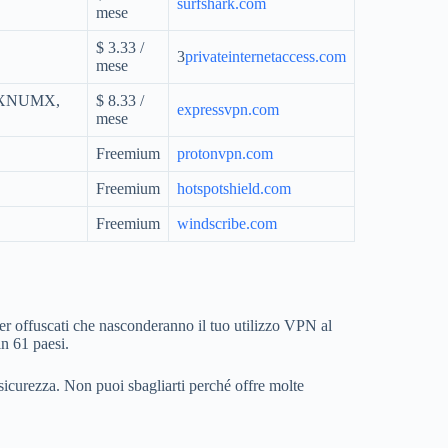
surfshark.com
mese
$ 3.33 /
3
privateinternetaccess.com
mese
u XNUMX,
$ 8.33 /
expressvpn.com
mese
Freemium
protonvpn.com
Freemium
hotspotshield.com
Freemium
windscribe.com
ver offuscati che nasconderanno il tuo utilizzo VPN al
in 61 paesi.
sicurezza. Non puoi sbagliarti perché offre molte