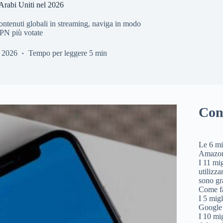
Arabi Uniti nel 2026
ontenuti globali in streaming, naviga in modo
 VPN più votate
 2026
Tempo per leggere
5 min
Con
Le 6 mi
Amazon
I 11 mig
utilizz
sono gra
Come fa
I 5 mig
Google 
I 10 mi