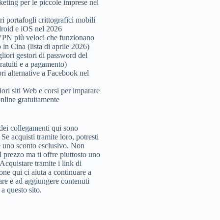
keting per le piccole imprese nel
ri portafogli crittografici mobili
roid e iOS nel 2026
PN più veloci che funzionano
in Cina (lista di aprile 2026)
gliori gestori di password del
ratuiti e a pagamento)
ori alternative a Facebook nel
iori siti Web e corsi per imparare
nline gratuitamente
dei collegamenti qui sono
i. Se acquisti tramite loro, potresti
e uno sconto esclusivo. Non
l prezzo ma ti offre piuttosto uno
Acquistare tramite i link di
ione qui ci aiuta a continuare a
are e ad aggiungere contenuti
i a questo sito.