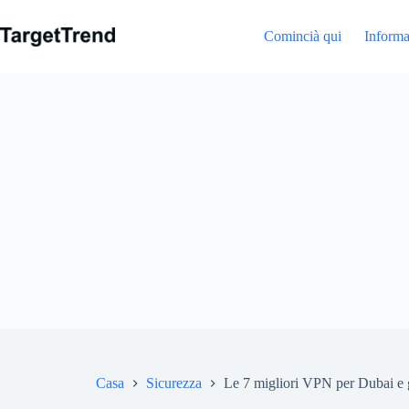
Salta
al
Comincià qui
Informa
contenuto
Casa
Sicurezza
Le 7 migliori VPN per Dubai e g