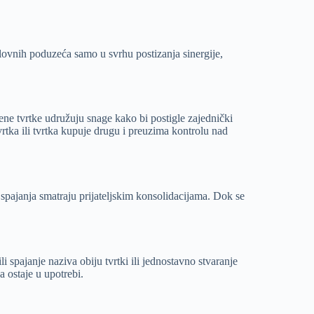
oslovnih poduzeća samo u svrhu postizanja sinergije,
ene tvrtke udružuju snage kako bi postigle zajednički
 tvrtka ili tvrtka kupuje drugu i preuzima kontrolu nad
 spajanja smatraju prijateljskim konsolidacijama. Dok se
 spajanje naziva obiju tvrtki ili jednostavno stvaranje
a ostaje u upotrebi.