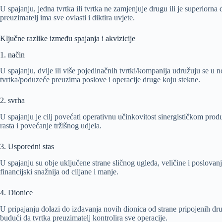
U spajanju, jedna tvrtka ili tvrtka ne zamjenjuje drugu ili je superiorna 
preuzimatelj ima sve ovlasti i diktira uvjete.
Ključne razlike između spajanja i akvizicije
1. način
U spajanju, dvije ili više pojedinačnih tvrtki/kompanija udružuju se u 
tvrtka/poduzeće preuzima poslove i operacije druge koju stekne.
2. svrha
U spajanju je cilj povećati operativnu učinkovitost sinergističkom prod
rasta i povećanje tržišnog udjela.
3. Usporedni stas
U spajanju su obje uključene strane sličnog ugleda, veličine i poslovanja
financijski snažnija od ciljane i manje.
4. Dionice
U pripajanju dolazi do izdavanja novih dionica od strane pripojenih dru
budući da tvrtka preuzimatelj kontrolira sve operacije.