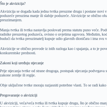
Što je akvizicija?
Akvizicija se događa kada jedna tvrtka preuzme drugu i postane novi vl
poduzeće preuzima manje ili slabije poduzeće. Akvizicije se obično oba
preuzimanjem.
Manja tvrtka ili tvrtka nastavlja poslovati prema statutu puno veće. Podu
radnike preuzetog poduzeća, ovisno o uvjetima ugovora. Međutim, kod n
budući da tvrtka preuzimatelj kupuje udio glavnih dioničara i ima svu 
Akvizicije se obično provode iz istih razloga kao i spajanja, a to je po
konkurentske prednosti.
Zakoni koji uređuju stjecanje
Prije stjecanja tvrtke od strane drugoga, postupak stjecanja podvrgava se 
zakone zemlje ili regije.
Obje uključene tvrtke moraju razjasniti potrebne vlasti. To se radi kako
Pregovaranje o akviziciji
U akviziciji, veća/veća tvrtka ili tvrtka kupuje drugu, što je obično man