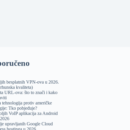
poručeno
ljih besplatnih VPN-ova u 2026.
rhunska kvaliteta)
sta URL-ova: što to znači i kako
viti
 tehnologija protiv američke
gije: Tko pobjeđuje?
oljih VoIP aplikacija za Android
 2026
lje upravljanih Google Cloud
ss hostinga u 2026