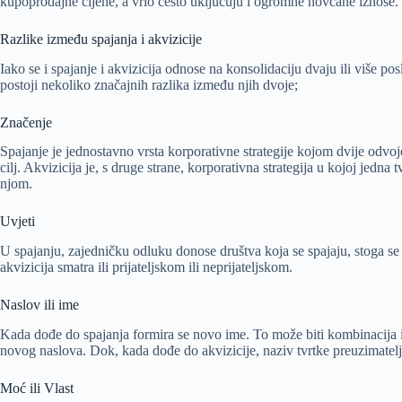
kupoprodajne cijene, a vrlo često uključuju i ogromne novčane iznose.
Razlike između spajanja i akvizicije
Iako se i spajanje i akvizicija odnose na konsolidaciju dvaju ili više p
postoji nekoliko značajnih razlika između njih dvoje;
Značenje
Spajanje je jednostavno vrsta korporativne strategije kojom dvije odvoj
cilj. Akvizicija je, s druge strane, korporativna strategija u kojoj jedna
njom.
Uvjeti
U spajanju, zajedničku odluku donose društva koja se spajaju, stoga se
akvizicija smatra ili prijateljskom ili neprijateljskom.
Naslov ili ime
Kada dođe do spajanja formira se novo ime. To može biti kombinacija ili
novog naslova. Dok, kada dođe do akvizicije, naziv tvrtke preuzimatelj
Moć ili Vlast