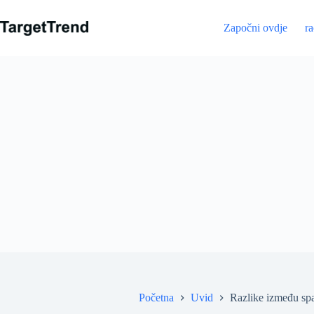
Preskoči
na
Započni ovdje
r
sadržaj
Početna
Uvid
Razlike između spaj