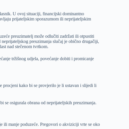
asnik. U ovoj situaciji, financijski dominantno
vljaju prijateljskim sporazumom ili neprijateljskim
zeće preuzimatelj može odlučiti zadržati ili otpustiti
eprijateljskog preuzimanja slučaj je obično drugačiji,
vlast nad stečenom tvrtkom.
većanje tržišnog udjela, povećanje dobiti i promicanje
procjeni kako bi se provjerilo je li ustavan i slijedi li
 bi se osigurala obrana od neprijateljskih preuzimanja.
je ili manje poduzeće. Pregovori o akviziciji vrte se oko