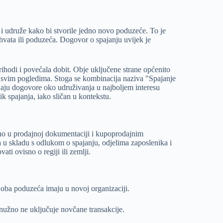
 i udruže kako bi stvorile jedno novo poduzeće. To je
thvata ili poduzeća. Dogovor o spajanju uvijek je
rihodi i povećala dobit. Obje uključene strane općenito
 u svim pogledima. Stoga se kombinacija naziva "Spajanje
jaju dogovore oko udruživanja u najboljem interesu
ik spajanja, iako sličan u kontekstu.
ebno u prodajnoj dokumentaciji i kupoprodajnim
u skladu s odlukom o spajanju, odjelima zaposlenika i
ati ovisno o regiji ili zemlji.
e oba poduzeća imaju u novoj organizaciji.
 nužno ne uključuje novčane transakcije.