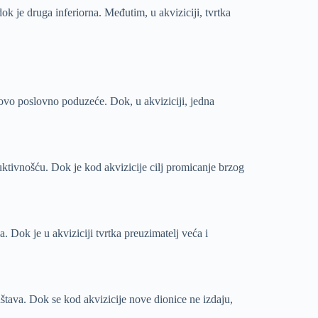
dok je druga inferiorna. Međutim, u akviziciji, tvrtka
novo poslovno poduzeće. Dok, u akviziciji, jedna
uktivnošću. Dok je kod akvizicije cilj promicanje brzog
. Dok je u akviziciji tvrtka preuzimatelj veća i
štava. Dok se kod akvizicije nove dionice ne izdaju,