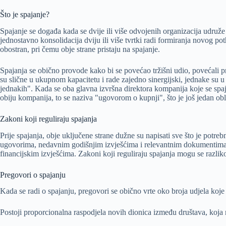
Što je spajanje?
Spajanje se događa kada se dvije ili više odvojenih organizacija udruže
jednostavno konsolidacija dviju ili više tvrtki radi formiranja novog po
obostran, pri čemu obje strane pristaju na spajanje.
Spajanja se obično provode kako bi se povećao tržišni udio, povećali p
su slične u ukupnom kapacitetu i rade zajedno sinergijski, jednake su
jednakih". Kada se oba glavna izvršna direktora kompanija koje se spa
obiju kompanija, to se naziva "ugovorom o kupnji", što je još jedan obl
Zakoni koji reguliraju spajanja
Prije spajanja, obje uključene strane dužne su napisati sve što je potr
ugovorima, nedavnim godišnjim izvješćima i relevantnim dokumentima 
financijskim izvješćima. Zakoni koji reguliraju spajanja mogu se razlikov
Pregovori o spajanju
Kada se radi o spajanju, pregovori se obično vrte oko broja udjela koj
Postoji proporcionalna raspodjela novih dionica između društava, koja