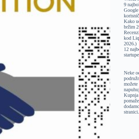
9 najbo
Google 
korisnič
Kako uč
bržim 
Recenzij
kod Li
2026.)
12 najb
startup
Neke od
podružn
možete 
napuhuj
Kupnja 
pomaže 
dodamo 
stranici.