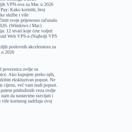
ljih VPN-ova za Mac u 2026
Pay: Kako koristiti, broj
ke službe i više
initi svoje prijenosno računalo
2026. (Windows i Mac)
a: 12 stvari koje ćete voljeti
quid Web VPS-a (Najbolji VPS
oljih poslovnih akceleratora za
e u 2026
 poveznica ovdje su
ice. Ako kupujete preko njih,
dobiti ekskluzivan popust. Ne
e cijenu, već vam nudi popust.
putem pridruženih veza ovdje
nam da nastavimo razvijati i
više korisnog sadržaja ovoj