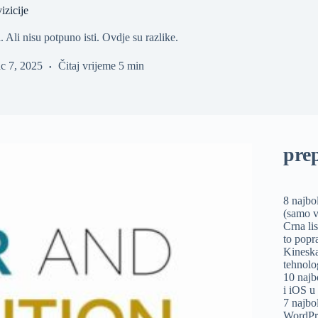
izicije
. Ali nisu potpuno isti. Ovdje su razlike.
ac 7, 2025
Čitaj vrijeme
5 min
pre
8 najbo
(samo v
Crna li
to popra
Kineska
tehnolo
10 najb
i iOS u
7 najbo
WordPre