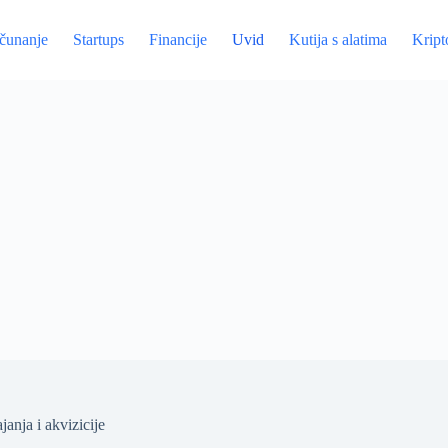
ačunanje
Startups
Financije
Uvid
Kutija s alatima
Kript
anja i akvizicije