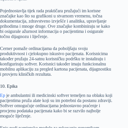
Pojednostavlja tijek rada praktičara pružajući im korisne
značajke kao što su grafikoni u stvarnom vremenu, točna
dokumentacija, zdravstveno izvješće i analitika, upravljanje
prihodima i mnoge druge. Ove značajke kombiniraju se kako
bi osigurale ažurnost informacija o pacijentima i osigurale
točnu dijagnozu i liječenje.
Cerner pomaže ordinacijama da poboljšaju svoju
produktivnost i cjelokupno iskustvo pacijenata. Korisnicima
također pružaju 24-satnu korisničku podršku te instaliraju i
konfiguriraju softver. Korisnici također imaju funkcionalnu
mobilnu aplikaciju za pregled kartona pacijenata, dijagnostiku
i provjeru kliničkih rezultata.
10. Epika
Ep
je ambulantni ili medicinski softver temeljen na oblaku koji
pacijentima pruža alate koji su im potrebni da postanu zdraviji.
Softver omogućuje ordinacijama jednostavno praćenje i
procjenu podataka pacijenata kako bi se razvilo najbolje
moguće liječenje.
Epic nudi namjenske module za rukovanje genomikom,