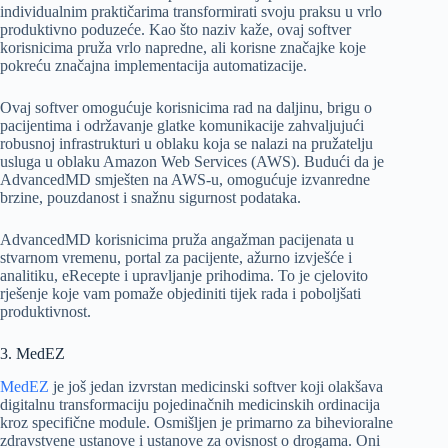
individualnim praktičarima transformirati svoju praksu u vrlo
produktivno poduzeće. Kao što naziv kaže, ovaj softver
korisnicima pruža vrlo napredne, ali korisne značajke koje
pokreću značajna implementacija automatizacije.
Ovaj softver omogućuje korisnicima rad na daljinu, brigu o
pacijentima i održavanje glatke komunikacije zahvaljujući
robusnoj infrastrukturi u oblaku koja se nalazi na pružatelju
usluga u oblaku Amazon Web Services (AWS). Budući da je
AdvancedMD smješten na AWS-u, omogućuje izvanredne
brzine, pouzdanost i snažnu sigurnost podataka.
AdvancedMD korisnicima pruža angažman pacijenata u
stvarnom vremenu, portal za pacijente, ažurno izvješće i
analitiku, eRecepte i upravljanje prihodima. To je cjelovito
rješenje koje vam pomaže objediniti tijek rada i poboljšati
produktivnost.
3. MedEZ
MedEZ
je još jedan izvrstan medicinski softver koji olakšava
digitalnu transformaciju pojedinačnih medicinskih ordinacija
kroz specifične module. Osmišljen je primarno za bihevioralne
zdravstvene ustanove i ustanove za ovisnost o drogama. Oni