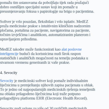
pomažu tim ustanovama da poboljšaju tijek rada pružajući
dobro osmišljen specijalni sustav koji im pomaže u
preusmjeravanju fokusa s papirologije na brigu o pacijentima.
Softver je vrlo pouzdan, fleksibilan i vrlo isplativ. MedEZ
pruža medicinske prakse s intuitivnim kliničkim nadzornim
pločama, portalima za pacijente, navigatorima za pacijente,
točnim izvješćima i analitikom, automatiziranim planerom i
upravljanjem prihodima.
MedEZ također može funkcionirati kao
alat poslovne
inteligencije
budući da korisnicima nudi širok raspon
statističkih i analitičkih mogućnosti na temelju podataka u
stvarnom vremenu generiranih iz vaše prakse.
4. Sevocity
Sevocity
je medicinski softver koji pomaže individualnim
liječnicima u premještanju njihovih zapisa pacijenata u oblak.
To je jedno od najpopularnijih medicinskih rješenja temeljenih
na oblaku prilagođeno liječnicima koji traže potpuno
prilagodljivu platformu EHR (Electronic Health Record).
Sevocity nudi usluge za više od 30 različitih medicinskih