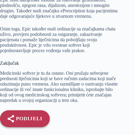
plodnošću, njegom rana, dijalizom, anestezijom i mnogim
drugim. Također nudi značajku ePrescription koja pacijentima
daje odgovarajuće lijekove u stvarnom vremenu.
Osim toga, Epic također nudi ordinacije sa značajkama chata
uživo, provjeru podobnosti za osiguranje, zakazivanje
pacijenata i pomaže liječnicima da poboljšaju svoju
produktivnost. Epic je vrlo svestran softver koji
pojednostavljuje proces vođenja vaše prakse.
Zaključak
Medicinski softver je tu da ostane. Oni pružaju nebrojene
prednosti liječnicima koji se bave ručnim zadacima koji inače
oduzimaju puno vremena. Ako razmišljate o osnivanju vlastite
ordinacije ili već imate funkcionalnu kliniku, isprobajte bilo
koji od ovog medicinskog softvera; primijetit ćete značajan
napredak u svojoj organizaciji u tren oka.
PODIJELI