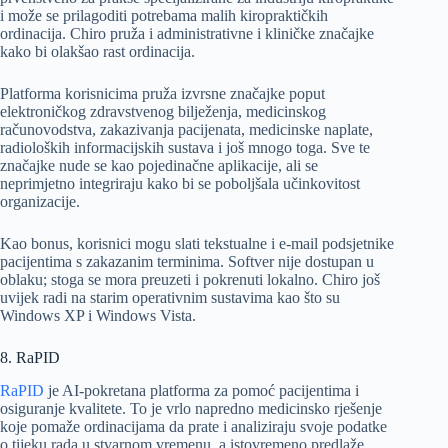
i može se prilagoditi potrebama malih kiropraktičkih
ordinacija. Chiro pruža i administrativne i kliničke značajke
kako bi olakšao rast ordinacija.
Platforma korisnicima pruža izvrsne značajke poput
elektroničkog zdravstvenog bilježenja, medicinskog
računovodstva, zakazivanja pacijenata, medicinske naplate,
radioloških informacijskih sustava i još mnogo toga. Sve te
značajke nude se kao pojedinačne aplikacije, ali se
neprimjetno integriraju kako bi se poboljšala učinkovitost
organizacije.
Kao bonus, korisnici mogu slati tekstualne i e-mail podsjetnike
pacijentima s zakazanim terminima. Softver nije dostupan u
oblaku; stoga se mora preuzeti i pokrenuti lokalno. Chiro još
uvijek radi na starim operativnim sustavima kao što su
Windows XP i Windows Vista.
8. RaPID
RaPID
je AI-pokretana platforma za pomoć pacijentima i
osiguranje kvalitete. To je vrlo napredno medicinsko rješenje
koje pomaže ordinacijama da prate i analiziraju svoje podatke
o tijeku rada u stvarnom vremenu, a istovremeno predlaže