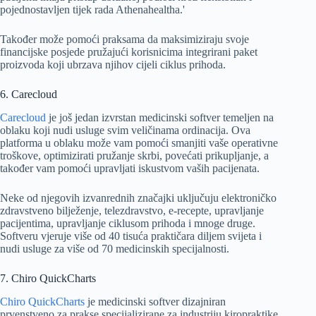
pojednostavljen tijek rada Athenahealtha.'
Također može pomoći praksama da maksimiziraju svoje
financijske posjede pružajući korisnicima integrirani paket
proizvoda koji ubrzava njihov cijeli ciklus prihoda.
6. Carecloud
Carecloud
je još jedan izvrstan medicinski softver temeljen na
oblaku koji nudi usluge svim veličinama ordinacija. Ova
platforma u oblaku može vam pomoći smanjiti vaše operativne
troškove, optimizirati pružanje skrbi, povećati prikupljanje, a
također vam pomoći upravljati iskustvom vaših pacijenata.
Neke od njegovih izvanrednih značajki uključuju elektroničko
zdravstveno bilježenje, telezdravstvo, e-recepte, upravljanje
pacijentima, upravljanje ciklusom prihoda i mnoge druge.
Softveru vjeruje više od 40 tisuća praktičara diljem svijeta i
nudi usluge za više od 70 medicinskih specijalnosti.
7. Chiro QuickCharts
Chiro QuickCharts
je medicinski softver dizajniran
prvenstveno za prakse specijalizirane za industriju kiropraktike