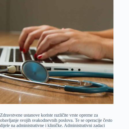
Zdravstvene ustanove koriste različite vrste opreme za
obavljanje svojih svakodnevnih poslova. Te se operacije često
dijele na administrativne i kliničke. Administrativni zadaci