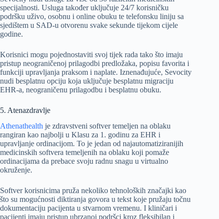
specijalnosti. Usluga također uključuje 24/7 korisničku
podršku uživo, osobnu i online obuku te telefonsku liniju sa
sjedištem u SAD-u otvorenu svake sekunde tijekom cijele
godine.
Korisnici mogu pojednostaviti svoj tijek rada tako što imaju
pristup neograničenoj prilagodbi predložaka, popisu favorita i
funkciji upravljanja praksom i naplate. Iznenađujuće, Sevocity
nudi besplatnu opciju koja uključuje besplatnu migraciju
EHR-a, neograničenu prilagodbu i besplatnu obuku.
5. Atenazdravlje
Athenathealth
je zdravstveni softver temeljen na oblaku
rangiran kao najbolji u Klasu za 1. godinu za EHR i
upravljanje ordinacijom. To je jedan od najautomatiziranijih
medicinskih softvera temeljenih na oblaku koji pomaže
ordinacijama da prebace svoju radnu snagu u virtualno
okruženje.
Softver korisnicima pruža nekoliko tehnoloških značajki kao
što su mogućnosti diktiranja govora u tekst koje pružaju točnu
dokumentaciju pacijenta u stvarnom vremenu. I kliničari i
pacijenti imaju pristup ubrzanoj podršci kroz fleksibilan i