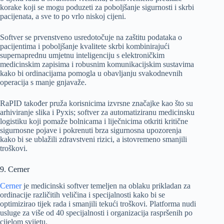
korake koji se mogu poduzeti za poboljšanje sigurnosti i skrbi
pacijenata, a sve to po vrlo niskoj cijeni.
Softver se prvenstveno usredotočuje na zaštitu podataka o
pacijentima i poboljšanje kvalitete skrbi kombinirajući
supernaprednu umjetnu inteligenciju s elektroničkim
medicinskim zapisima i robusnim komunikacijskim sustavima
kako bi ordinacijama pomogla u obavljanju svakodnevnih
operacija s manje gnjavaže.
RaPID također pruža korisnicima izvrsne značajke kao što su
arhiviranje slika i Pyxis; softver za automatiziranu medicinsku
logistiku koji pomaže bolnicama i liječnicima otkriti kritične
sigurnosne pojave i pokrenuti brza sigurnosna upozorenja
kako bi se ublažili zdravstveni rizici, a istovremeno smanjili
troškovi.
9. Cerner
Cerner
je medicinski softver temeljen na oblaku prikladan za
ordinacije različitih veličina i specijalnosti kako bi se
optimizirao tijek rada i smanjili tekući troškovi. Platforma nudi
usluge za više od 40 specijalnosti i organizacija raspršenih po
cijelom svijetu.