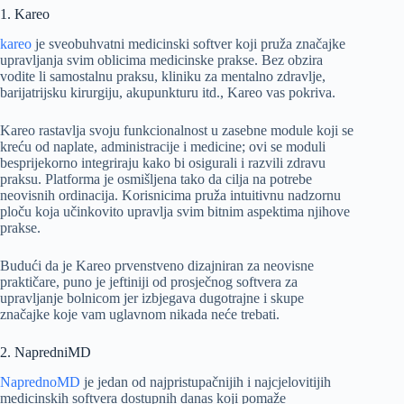
1. Kareo
kareo
je sveobuhvatni medicinski softver koji pruža značajke
upravljanja svim oblicima medicinske prakse. Bez obzira
vodite li samostalnu praksu, kliniku za mentalno zdravlje,
barijatrijsku kirurgiju, akupunkturu itd., Kareo vas pokriva.
Kareo rastavlja svoju funkcionalnost u zasebne module koji se
kreću od naplate, administracije i medicine; ovi se moduli
besprijekorno integriraju kako bi osigurali i razvili zdravu
praksu. Platforma je osmišljena tako da cilja na potrebe
neovisnih ordinacija. Korisnicima pruža intuitivnu nadzornu
ploču koja učinkovito upravlja svim bitnim aspektima njihove
prakse.
Budući da je Kareo prvenstveno dizajniran za neovisne
praktičare, puno je jeftiniji od prosječnog softvera za
upravljanje bolnicom jer izbjegava dugotrajne i skupe
značajke koje vam uglavnom nikada neće trebati.
2. NapredniMD
NaprednoMD
je jedan od najpristupačnijih i najcjelovitijih
medicinskih softvera dostupnih danas koji pomaže