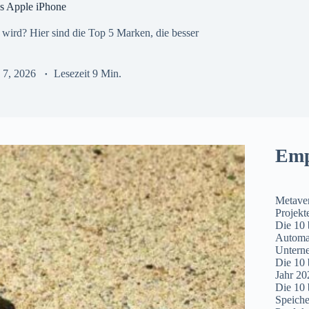
as Apple iPhone
 wird? Hier sind die Top 5 Marken, die besser
 7, 2026
Lesezeit
9 Min.
Emp
Metaver
Projekt
Die 10 
Automat
Untern
Die 10 
Jahr 20
Die 10 
Speiche