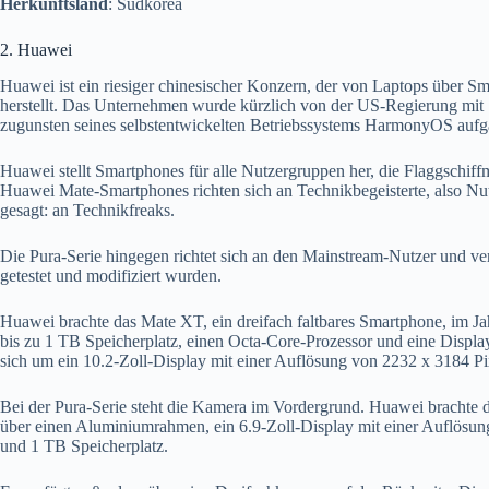
Herkunftsland
: Südkorea
2. Huawei
Huawei ist ein riesiger chinesischer Konzern, der von Laptops über Sm
herstellt. Das Unternehmen wurde kürzlich von der US-Regierung mit S
zugunsten seines selbstentwickelten Betriebssystems HarmonyOS aufg
Huawei stellt Smartphones für alle Nutzergruppen her, die Flaggschiff
Huawei Mate-Smartphones richten sich an Technikbegeisterte, also Nut
gesagt: an Technikfreaks.
Die Pura-Serie hingegen richtet sich an den Mainstream-Nutzer und ver
getestet und modifiziert wurden.
Huawei brachte das Mate XT, ein dreifach faltbares Smartphone, im 
bis zu 1 TB Speicherplatz, einen Octa-Core-Prozessor und eine Displa
sich um ein 10.2-Zoll-Display mit einer Auflösung von 2232 x 3184 Pixel
Bei der Pura-Serie steht die Kamera im Vordergrund. Huawei brachte d
über einen Aluminiumrahmen, ein 6.9-Zoll-Display mit einer Auflös
und 1 TB Speicherplatz.