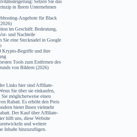
ivitätssteigerung: Setzen Sie das
rinzip in Ihrem Unternehmen
bhosting-Angebote für Black
(2026)
tion im Geschäft: Bedeutung,
Vor- und Nachteile
n Sie eine Stecknadel in Google
b
 Krypto-Begriffe und ihre
ung
besten Tools zum Entfernen des
runds von Bildern (2026)
er Links hier sind Affiliate-
Wenn Sie über sie einkaufen,
n Sie möglicherweise einen
ven Rabatt. Es erhöht den Preis
sondern bietet Ihnen vielmehr
abatt. Der Kauf über Affiliate-
er hilft uns, diese Website
uentwickeln und weitere
che Inhalte hinzuzufügen.