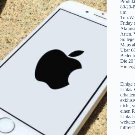
Produkt
80/20-P
um
Top-We
Friday 
Akquisi
Arten, 
So lege
Maps a
Über 60
Bedeut
Die 20 
Hinterg
Einige d
Links. 
erhalte
exklusi
nicht, 
einen R
Links hi
weiterz
hilfrei