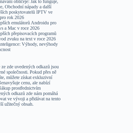
ávání obličeje: Jak to funguje,
e, Obchodní nápady a další
pších poskytovatelů IPTV ve
 pro rok 2026
epších emulátorů Androidu pro
s a Mac v roce 2026
epších přepisovacích programů
vod zvuku na text v roce 2026
nteligence: Výhody, nevýhody
cnost
 ze zde uvedených odkazů jsou
ené společnosti. Pokud přes ně
te, můžete získat exkluzivní
Nenavyšuje cenu, ale nabízí
Nákup prostřednictvím
žených odkazů zde nám pomáhá
vat ve vývoji a přidávat na tento
ší užitečný obsah.