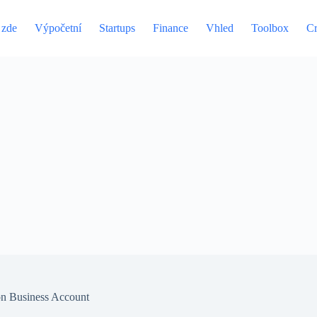
 zde
Výpočetní
Startups
Finance
Vhled
Toolbox
Cr
on Business Account