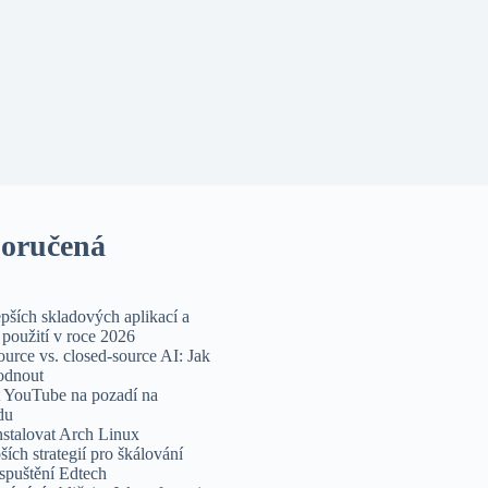
oručená
epších skladových aplikací a
použití v roce 2026
urce vs. closed-source AI: Jak
odnout
t YouTube na pozadí na
du
nstalovat Arch Linux
ších strategií pro škálování
spuštění Edtech