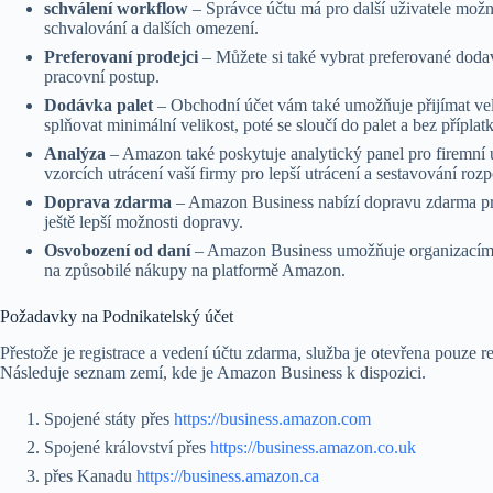
schválení workflow
– Správce účtu má pro další uživatele možn
schvalování a dalších omezení.
Preferovaní prodejci
– Můžete si také vybrat preferované dodava
pracovní postup.
Dodávka palet
– Obchodní účet vám také umožňuje přijímat ve
splňovat minimální velikost, poté se sloučí do palet a bez přípla
Analýza
– Amazon také poskytuje analytický panel pro firemní u
vzorcích utrácení vaší firmy pro lepší utrácení a sestavování ro
Doprava zdarma
– Amazon Business nabízí dopravu zdarma pr
ještě lepší možnosti dopravy.
Osvobození od daní
– Amazon Business umožňuje organizacím s
na způsobilé nákupy na platformě Amazon.
Požadavky na Podnikatelský účet
Přestože je registrace a vedení účtu zdarma, služba je otevřena pouz
Následuje seznam zemí, kde je Amazon Business k dispozici.
Spojené státy přes
https://business.amazon.com
Spojené království přes
https://business.amazon.co.uk
přes Kanadu
https://business.amazon.ca