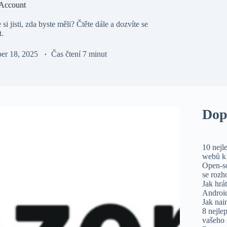
 Account
i jisti, zda byste měli? Čtěte dále a dozvíte se
t.
er 18, 2025
Čas čtení
7 minut
Dop
10 nejl
webů k 
Open-so
se rozh
Jak hrá
Androi
Jak nai
8 nejlep
vašeho 