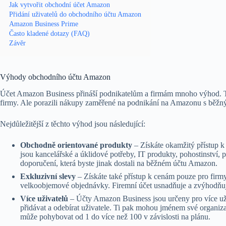
Jak vytvořit obchodní účet Amazon
Přidání uživatelů do obchodního účtu Amazon
Amazon Business Prime
Často kladené dotazy (FAQ)
Závěr
Výhody obchodního účtu Amazon
Účet Amazon Business přináší podnikatelům a firmám mnoho výhod. Tyto
firmy. Ale porazili nákupy zaměřené na podnikání na Amazonu s běžn
Nejdůležitější z těchto výhod jsou následující:
Obchodně orientované produkty
– Získáte okamžitý přístup k 
jsou kancelářské a úklidové potřeby, IT produkty, pohostinství
doporučení, která byste jinak dostali na běžném účtu Amazon.
Exkluzivní slevy
– Získáte také přístup k cenám pouze pro firmy
velkoobjemové objednávky. Firemní účet usnadňuje a zvýhodň
Více uživatelů
– Účty Amazon Business jsou určeny pro více už
přidávat a odebírat uživatele. Ti pak mohou jménem své organi
může pohybovat od 1 do více než 100 v závislosti na plánu.