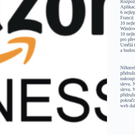
Rozpozn
Aplikac
6 nejle
Francii
10 nejl
Window
10 nejl
pro pře
Umělá i
a budou
Některé
přidruž
nakoupí
slevu. 
slevu. 
přidru
pokračo
web dal