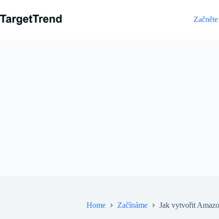
Přejít
na
Začněte
obsah
Home
Začínáme
Jak vytvořit Amaz