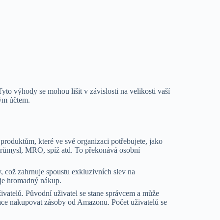
 výhody se mohou lišit v závislosti na velikosti vaší
ým účtem.
produktům, které ve své organizaci potřebujete, jako
, průmysl, MRO, spíž atd. To překonává osobní
, což zahrnuje spoustu exkluzivních slev na
uje hromadný nákup.
ivatelů. Původní uživatel se stane správcem a může
zace nakupovat zásoby od Amazonu. Počet uživatelů se