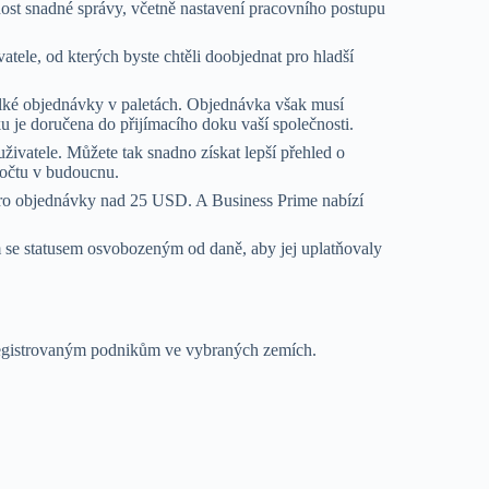
ost snadné správy, včetně nastavení pracovního postupu
tele, od kterých byste chtěli doobjednat pro hladší
lké objednávky v paletách. Objednávka však musí
tku je doručena do přijímacího doku vaší společnosti.
živatele. Můžete tak snadno získat lepší přehled o
zpočtu v budoucnu.
o objednávky nad 25 USD. A Business Prime nabízí
e statusem osvobozeným od daně, aby jej uplatňovaly
e registrovaným podnikům ve vybraných zemích.