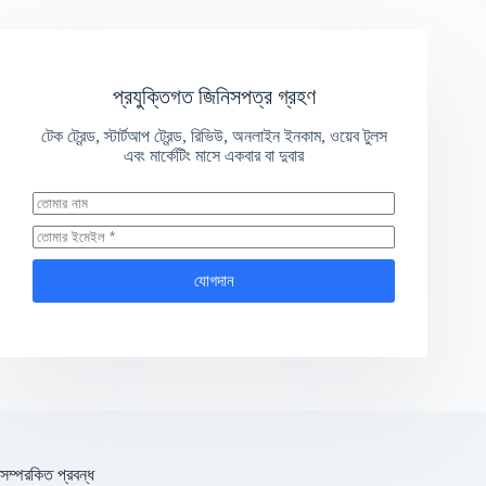
প্রযুক্তিগত জিনিসপত্র গ্রহণ
টেক ট্রেন্ড, স্টার্টআপ ট্রেন্ড, রিভিউ, অনলাইন ইনকাম, ওয়েব টুলস
এবং মার্কেটিং মাসে একবার বা দুবার
যোগদান
সম্পরকিত প্রবন্ধ