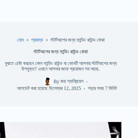
হোম
প্রারম্ভ
স্টার্টআপের জন্য ফান্ডিং রাউন্ড বোঝা
স্টার্টআপের জন্য ফান্ডিং রাউন্ড বোঝা
বুঝতে চেষ্টা করছেন কোন ফান্ডিং রাউন্ড বা কোনটি আপনার স্টার্টআপের জন্য
উপযুক্ত? এখানে আপনার জানা প্রয়োজন সব আছে.
By
জয় গ্যাব্রিয়েল
আপডেট করা হয়েছে
ডিসেম্বর 12, 2025
পড়ার সময়
7 মিনিট