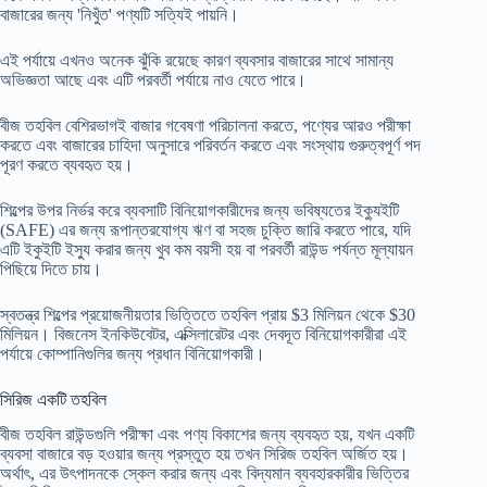
বাজারের জন্য 'নিখুঁত' পণ্যটি সত্যিই পায়নি।
এই পর্যায়ে এখনও অনেক ঝুঁকি রয়েছে কারণ ব্যবসার বাজারের সাথে সামান্য
অভিজ্ঞতা আছে এবং এটি পরবর্তী পর্যায়ে নাও যেতে পারে।
বীজ তহবিল বেশিরভাগই বাজার গবেষণা পরিচালনা করতে, পণ্যের আরও পরীক্ষা
করতে এবং বাজারের চাহিদা অনুসারে পরিবর্তন করতে এবং সংস্থায় গুরুত্বপূর্ণ পদ
পূরণ করতে ব্যবহৃত হয়।
শিল্পের উপর নির্ভর করে ব্যবসাটি বিনিয়োগকারীদের জন্য ভবিষ্যতের ইক্যুইটি
(SAFE) এর জন্য রূপান্তরযোগ্য ঋণ বা সহজ চুক্তি জারি করতে পারে, যদি
এটি ইকুইটি ইস্যু করার জন্য খুব কম বয়সী হয় বা পরবর্তী রাউন্ড পর্যন্ত মূল্যায়ন
পিছিয়ে দিতে চায়।
স্বতন্ত্র শিল্পের প্রয়োজনীয়তার ভিত্তিতে তহবিল প্রায় $3 মিলিয়ন থেকে $30
মিলিয়ন। বিজনেস ইনকিউবেটর, এক্সিলারেটর এবং দেবদূত বিনিয়োগকারীরা এই
পর্যায়ে কোম্পানিগুলির জন্য প্রধান বিনিয়োগকারী।
সিরিজ একটি তহবিল
বীজ তহবিল রাউন্ডগুলি পরীক্ষা এবং পণ্য বিকাশের জন্য ব্যবহৃত হয়, যখন একটি
ব্যবসা বাজারে বড় হওয়ার জন্য প্রস্তুত হয় তখন সিরিজ তহবিল অর্জিত হয়।
অর্থাৎ, এর উৎপাদনকে স্কেল করার জন্য এবং বিদ্যমান ব্যবহারকারীর ভিত্তির