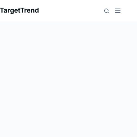
এড়িয়ে
যাও
কন্টেন্ট