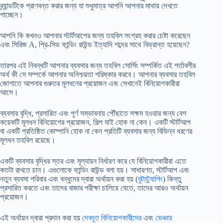
ব্র্যান্ডটিকে প্রাণবন্ত করার জন্য যা শুধুমাত্র আপনি আপনার মাথায় দেখতে
পাচ্ছেন।
আপনি কি কখনও আপনার স্টার্টআপের জন্য তহবিল সংগ্রহ করার চেষ্টা করেছেন
এবং সিরিজ A, প্রি-সিড ফান্ডিং রাউন্ড ইত্যাদি শব্দের সাথে বিভ্রান্ত হয়েছেন?
তারপর এই নিবন্ধটি আপনার ব্যবসার জন্য তহবিল সোর্সিং সম্পর্কিত এই শর্তাবলীর
অর্থ কী সে সম্পর্কে আপনার অনিশ্চয়তা পরিষ্কার করবে। আপনার ব্যবসার তহবিল
জোগাতে আপনার গুরুতর মূলধনের প্রয়োজন এবং সেখানেই বিনিয়োগকারীরা
আসে।
ব্যবসার বৃদ্ধি, প্রসারিত এবং পূর্ণ সম্ভাবনায় পৌঁছাতে সক্ষম হওয়ার জন্য বেশ
কয়েকটি মূলধন বিনিয়োগের প্রয়োজন, শিল্প যাই হোক না কেন। একটি স্টার্টআপ
বা একটি প্রতিষ্ঠিত কোম্পানি হোক না কেন প্রতিটি ব্যবসার জন্য বিভিন্ন ধরণের
মূলধন তহবিল রয়েছে।
একটি ব্যবসার বৃদ্ধির স্তর এবং মূল্যায়ন নির্ধারণ করে যে বিনিয়োগকারীরা এতে
কতটা রাখতে চান। এগুলোকে ফান্ডিং রাউন্ড বলা হয়। সাধারণত, স্টার্টআপ এবং
নতুন ব্যবসা পরিবার এবং বন্ধুদের দ্বারা অর্থায়ন করা হয় (
বুটস্ট্র্যাপিং
) কিন্তু
প্রসারিত করতে এবং তাদের বাজার পরীক্ষা চালিয়ে যেতে, তাদের আরও অর্থায়ন
প্রয়োজন।
এই অর্থায়ন দ্বারা প্রদান করা হয়
দেবদূত বিনিয়োগকারীদের
এবং
ভেঞ্চার