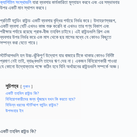
ক্যাপিটাল সংস্থাগুলি
যারা ব্যবসার কার্যকারিতা মূল্যায়ন করবে এবং এর সম্ভাবনার
উপর একটি মান স্থাপন করবে।
প্রতিটি ফান্ডিং রাউন্ড একটি ব্যবসার বৃদ্ধির পর্যায়ে নির্ভর করে। উদাহরণস্বরূপ,
একটি ব্যবসা যেটি এখনও কাজ শুরু করেনি বা এখনও তার পণ্য বিকাশ এবং
পরীক্ষার পর্যায়ে রয়েছে প্রাক-বীজ তহবিল চাইবে। এই রাউন্ডগুলি শিল্প এবং
ব্যবসার উপর নির্ভর করে এক মাস থেকে ছয় মাসের মধ্যে যে কোনও কিছুতে
সম্পন্ন করা যেতে পারে।
স্টার্টআপগুলি হল উচ্চ-ঝুঁকিপূর্ণ উদ্যোগ যার বাজারে টিকে থাকার কোনও নির্দিষ্ট
প্রমাণ নেই তাই, ব্যাঙ্কগুলি তাদের ঋণ দেয় না। একজন বিনিয়োগকারী পাওয়া
যে কোনো উদ্যোক্তার পক্ষে কঠিন হবে যিনি অর্থায়নের রাউন্ডগুলি সম্পর্কে অজ্ঞ।
সুচিপত্র
লুকান
একটি তহবিল রাউন্ড কি?
বিনিয়োগকারীদের জন্য খুঁজছেন যখন কি করতে হবে?
বিভিন্ন ধরনের স্টার্টআপ ফান্ডিং রাউন্ড?
উপসংহার ইন
একটি তহবিল রাউন্ড কি?