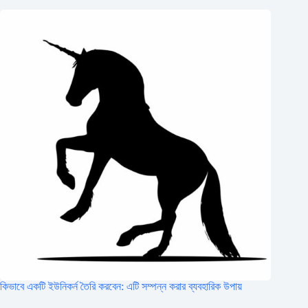
কিভাবে একটি ইউনিকর্ন তৈরি করবেন: এটি সম্পন্ন করার ব্যবহারিক উপায়