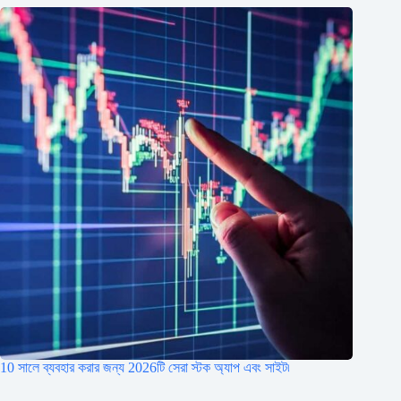
10 সালে ব্যবহার করার জন্য 2026টি সেরা স্টক অ্যাপ এবং সাইট৷