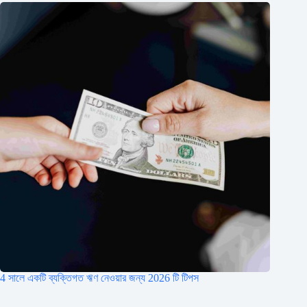
4 সালে একটি ব্যক্তিগত ঋণ নেওয়ার জন্য 2026 টি টিপস