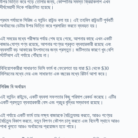
উপর ভিত্তি করে গড়ে তোলার জন্য, কোম্পানির সমস্ত ক্রিয়াকলাপ এখন
দীর্ঘমেয়াদী দিকে পরিচালিত হয়েছে।
প্রথম পর্যায়কে সিরিজ এ ফান্ডিং রাউন্ড বলা হয়। এই তহবিল রাউন্ডটি পূর্ববর্তী
অর্থায়নের ডেটার উপর ভিত্তি করে প্রসারিত করতে ব্যবহৃত হয়।
এই সময়ের মধ্যে পরীক্ষার পর্যায় শেষ হয়ে গেছে, আপনার কাছে এখন একটি
বাজার-যোগ্য পণ্য রয়েছে, আপনার পণ্যের প্রকৃত ব্যবহারকারী রয়েছে এবং
ব্যবসাটি বড় আকারের উৎপাদনের জন্য প্রস্তুত। জটিলতার কারণে খুব বেশি
স্টার্টআপ এই পর্যায়ে পৌঁছায় না।
বিনিয়োগকারীরা সাধারণত ভিসি ফার্ম বা ফেরেশতা হয় যারা $3 থেকে $30
মিলিয়নের মধ্যে দেয় এবং সাধারণত এক বছরের মধ্যে রিটার্ন আশা করে।
সিরিজ বি অর্থায়ন
এই ফান্ডিং রাউন্ডে, একটি ব্যবসা সফলতার কিছু পরিমাপ রেকর্ড করেছে। এটির
একটি প্রস্তুত ব্যবহারকারী বেস এবং প্রচুর বৃদ্ধির সম্ভাবনা রয়েছে।
এই পর্যায়ে একটি ফার্ম তার লক্ষ্য বাজারকে বৈচিত্র্যময় করতে, আরও পণ্যের
বৈচিত্র্য বিকাশ করতে, নতুন বিপণন কৌশল চালু করতে এবং বিদেশী স্থানে আরও
শাখা খুলতে আরও অর্থায়নের প্রয়োজন হতে পারে।