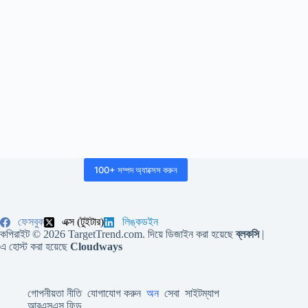
100+ সম্পদ অ্যাক্সেস করুন
ফেসবুক
এক্স (টুইটার)
লিঙ্কডইন
কপিরাইট © 2026 TargetTrend.com. দিয়ে ডিজাইন করা হয়েছে
ব্লকসি
|
এ হোস্ট করা হয়েছে
Cloudways
গোপনীয়তা নীতি
যোগাযোগ করুন
অন
সেবা
সাইটম্যাপ
আরএসএস ফিড