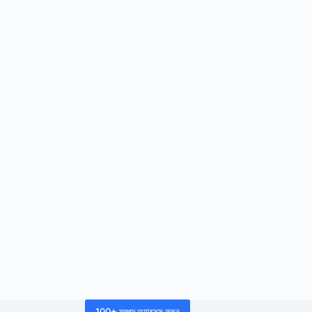
100+ সম্পদ অ্যাক্সেস করুন