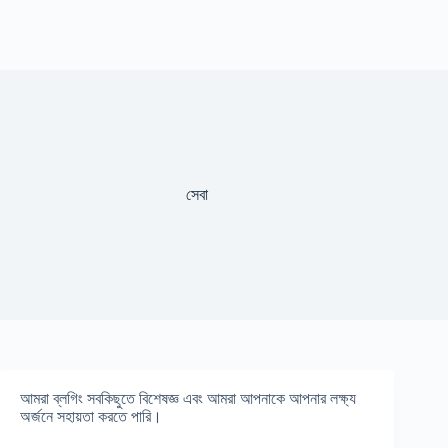
সেবা
আমরা ব্লগিং সবকিছুতে বিশেষজ্ঞ এবং আমরা আপনাকে আপনার লক্ষ্য
অর্জনে সহায়তা করতে পারি।