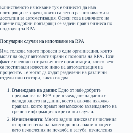
Единственото изискване тук е бизнесът да има
повтарящи се задачи, които са лесно разпознаваеми и
достъпни за автоматизация. Освен това наличието на
повече подобни повтарящи се задачи прави бизнеса по-
подходящ за RPA.
Популярни случаи на използване на RPA
Има толкова много процеси в една организация, които
могат да бъдат автоматизирани с помощта на RPA. Този
факт е очевиден от различните организации, които вече
са постигнали известно ниво на автоматизация на
процесите. Те могат да бъдат разделени на различни
отдели или сектори, както следва.
Въвеждане на данни
: Едно от най-добрите
предимства на RPA при въвеждане на данни е
валидирането на данни, което включва няколко
правила, които правят невъзможно въвеждането на
грешна информация в критични случаи.
Изчисленията
: Много задачи изискват изчисления
от прости тегла на пакети до по-сложни процеси
като изчисления на печалба и загуба, изчисления