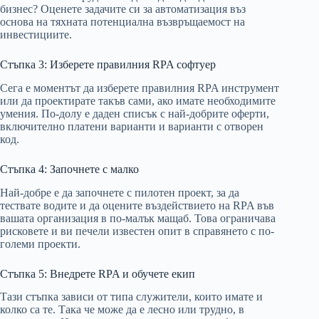
бизнес? Оценете задачите си за автоматизация въз
основа на тяхната потенциална възвръщаемост на
инвестициите.
Стъпка 3: Изберете правилния RPA софтуер
Сега е моментът да изберете правилния RPA инструмент
или да проектирате такъв сами, ако имате необходимите
умения. По-долу е даден списък с най-добрите оферти,
включително платени варианти и варианти с отворен
код.
Стъпка 4: Започнете с малко
Най-добре е да започнете с пилотен проект, за да
тествате водите и да оцените въздействието на RPA във
вашата организация в по-малък мащаб. Това ограничава
рисковете и ви печели известен опит в справянето с по-
големи проекти.
Стъпка 5: Внедрете RPA и обучете екип
Тази стъпка зависи от типа служители, които имате и
колко са те. Така че може да е лесно или трудно, в