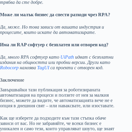
трябва да сте добре.
Може ли малък бизнес да спести разходи чрез RPA?
Да, може. Но това зависи от вашата индустрия и
процесите, които искате да автоматизирате.
Има ли RAP софтуер с безплатен или отворен код?
Да, много RPA софтуер като
UiPath
идват с безплатни
издания на общността или пробни версии. Други като
Robocorp
намлява
TagUI
са проекти с отворен код.
Заключение
Завършвайки тази публикация за роботизираната
автоматизация на процеси и ползите от нея за малкия
бизнес, можете да видите, че автоматизацията вече не е
опция в днешния свят – или наваксвате, или изоставате.
Как ще изберете да подходите към тази стъпка обаче
зависи от вас. Но не забравяйте, че всеки бизнес е
уникален и само тези, които управляват шоуто, ще знаят