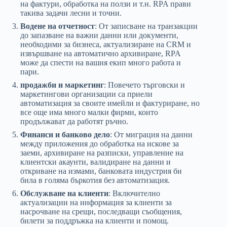
на фактури, обработка на ползи и т.н. RPA прави
такива задачи лесни и точни.
Водене на отчетност
: От записване на транзакции
до запазване на важни данни или документи,
необходими за бизнеса, актуализиране на CRM и
извършване на автоматично архивиране, RPA
може да спести на вашия екип много работа и
пари.
продажби и маркетинг
: Повечето търговски и
маркетингови организации са приели
автоматизация за своите имейли и фактуриране, но
все още има много малки фирми, които
продължават да работят ръчно.
Финанси и банково дело
: От миграция на данни
между приложения до обработка на искове за
заеми, архивиране на разписки, управление на
клиентски акаунти, валидиране на данни и
откриване на измами, банковата индустрия би
била в голяма бъркотия без автоматизация.
Обслужване на клиенти
: Включително
актуализации на информация за клиенти за
насрочване на срещи, последващи съобщения,
билети за поддръжка на клиенти и помощ.