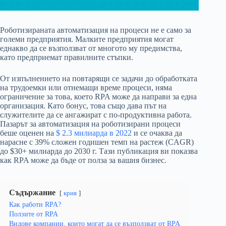
Роботизираната автоматизация на процеси не е само за
големи предприятия. Малките предприятия могат
еднакво да се възползват от многото му предимства,
като предприемат правилните стъпки.
От изпълнението на повтарящи се задачи до обработката
на трудоемки или отнемащи време процеси, няма
ограничение за това, което RPA може да направи за една
организация. Като бонус, това също дава път на
служителите да се ангажират с по-продуктивна работа.
Пазарът за автоматизация на роботизирани процеси
беше оценен на
$ 2.3 милиарда в 2022
и се очаква да
нарасне с 39% сложен годишен темп на растеж (CAGR)
до $30+ милиарда до 2030 г. Тази публикация ви показва
как RPA може да бъде от полза за вашия бизнес.
Съдържание
крия
Как работи RPA?
Ползите от RPA
Видове компании, които могат да се възползват от RPA