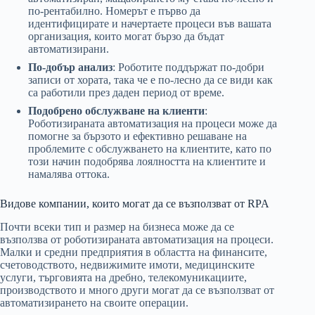
по-рентабилно. Номерът е първо да
идентифицирате и начертаете процеси във вашата
организация, които могат бързо да бъдат
автоматизирани.
По-добър анализ
: Роботите поддържат по-добри
записи от хората, така че е по-лесно да се види как
са работили през даден период от време.
Подобрено обслужване на клиенти
:
Роботизираната автоматизация на процеси може да
помогне за бързото и ефективно решаване на
проблемите с обслужването на клиентите, като по
този начин подобрява лоялността на клиентите и
намалява оттока.
Видове компании, които могат да се възползват от RPA
Почти всеки тип и размер на бизнеса може да се
възползва от роботизираната автоматизация на процеси.
Малки и средни предприятия в областта на финансите,
счетоводството, недвижимите имоти, медицинските
услуги, търговията на дребно, телекомуникациите,
производството и много други могат да се възползват от
автоматизирането на своите операции.