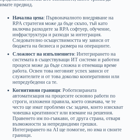
имате предвид.
Начална цена
: Първоначалното внедряване на
RPA стратегия може да бъде скъпо, тъй като
включва разходите за RPA софтуер, обучение,
инфраструктура и разходи за интеграция.
Следователно осъществимостта му зависи от
бюджета на бизнеса и размера на операциите.
Сложност на изпълнението
: Интегрирането на
системата в съществуващи ИТ системи и работни
процеси може да бъде сложна и отнемаща време
работа. Освен това неговият успех зависи от
служителите и от това доколко кооперативни или
непредубедени са те.
Когнитивни граници
: Роботизираната
автоматизация на процесите основно работи по
строги, изложени правила, което означава, че те
често ще имат проблеми със задачи, които изискват
човешка креативност или вземане на решения.
Правенето им по-гъвкави, от друга страна, отваря
възможности за непредвидими грешки.
Интегрирането на AI ще помогне, но има и своите
граници.