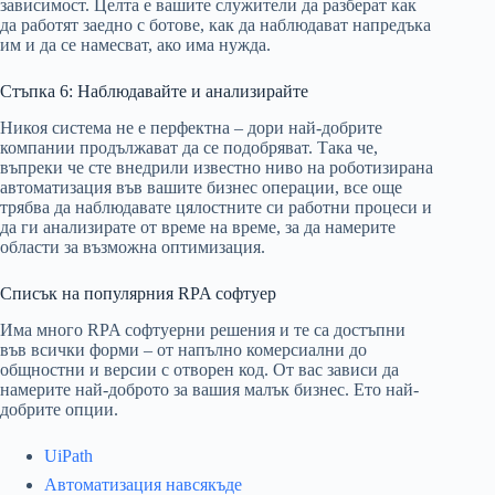
зависимост. Целта е вашите служители да разберат как
да работят заедно с ботове, как да наблюдават напредъка
им и да се намесват, ако има нужда.
Стъпка 6: Наблюдавайте и анализирайте
Никоя система не е перфектна – дори най-добрите
компании продължават да се подобряват. Така че,
въпреки че сте внедрили известно ниво на роботизирана
автоматизация във вашите бизнес операции, все още
трябва да наблюдавате цялостните си работни процеси и
да ги анализирате от време на време, за да намерите
области за възможна оптимизация.
Списък на популярния RPA софтуер
Има много RPA софтуерни решения и те са достъпни
във всички форми – от напълно комерсиални до
общностни и версии с отворен код. От вас зависи да
намерите най-доброто за вашия малък бизнес. Ето най-
добрите опции.
UiPath
Автоматизация навсякъде