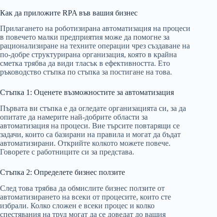
Как да приложите RPA във вашия бизнес
Прилагането на роботизирана автоматизация на процеси
в повечето малки предприятия може да помогне за
рационализиране на техните операции чрез създаване на
по-добре структурирана организация, която в крайна
сметка трябва да види тласък в ефективността. Ето
ръководство стъпка по стъпка за постигане на това.
Стъпка 1: Оценете възможностите за автоматизация
Първата ви стъпка е да огледате организацията си, за да
опитате да намерите най-добрите области за
автоматизация на процеси. Вие търсите повтарящи се
задачи, които са базирани на правила и могат да бъдат
автоматизирани. Открийте колкото можете повече.
Говорете с работниците си за представа.
Стъпка 2: Определете бизнес ползите
След това трябва да обмислите бизнес ползите от
автоматизирането на всеки от процесите, които сте
избрали. Колко сложен е всеки процес и колко
спестявания на труд могат да се доведат до вашия