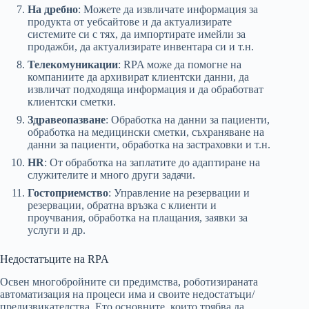
На дребно
: Можете да извличате информация за
продукта от уебсайтове и да актуализирате
системите си с тях, да импортирате имейли за
продажби, да актуализирате инвентара си и т.н.
Телекомуникации
: RPA може да помогне на
компаниите да архивират клиентски данни, да
извличат подходяща информация и да обработват
клиентски сметки.
Здравеопазване
: Обработка на данни за пациенти,
обработка на медицински сметки, съхраняване на
данни за пациенти, обработка на застраховки и т.н.
HR
: От обработка на заплатите до адаптиране на
служителите и много други задачи.
Гостоприемство
: Управление на резервации и
резервации, обратна връзка с клиенти и
проучвания, обработка на плащания, заявки за
услуги и др.
Недостатъците на RPA
Освен многобройните си предимства, роботизираната
автоматизация на процеси има и своите недостатъци/
предизвикателства. Ето основните, които трябва да