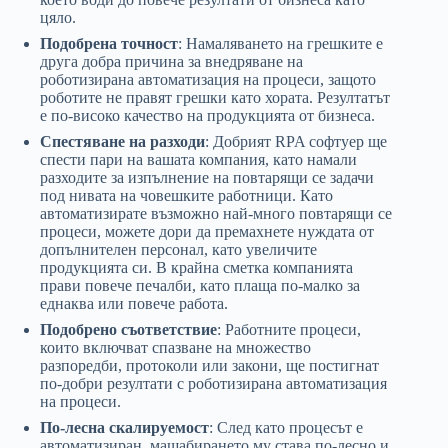
цяло.
Подобрена точност
: Намаляването на грешките е
друга добра причина за внедряване на
роботизирана автоматизация на процеси, защото
роботите не правят грешки като хората. Резултатът
е по-високо качество на продукцията от бизнеса.
Спестяване на разходи
: Добрият RPA софтуер ще
спести пари на вашата компания, като намали
разходите за изпълнение на повтарящи се задачи
под нивата на човешките работници. Като
автоматизирате възможно най-много повтарящи се
процеси, можете дори да премахнете нуждата от
допълнителен персонал, като увеличите
продукцията си. В крайна сметка компанията
прави повече печалби, като плаща по-малко за
еднаква или повече работа.
Подобрено съответствие
: Работните процеси,
които включват спазване на множество
разпоредби, протоколи или закони, ще постигнат
по-добри резултати с роботизирана автоматизация
на процеси.
По-лесна скалируемост
: След като процесът е
автоматизиран, мащабирането му става по-лесно и