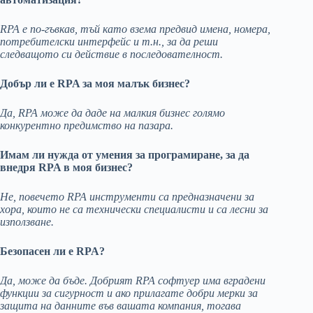
RPA е по-гъвкав, тъй като взема предвид имена, номера,
потребителски интерфейс и т.н., за да реши
следващото си действие в последователност.
Добър ли е RPA за моя малък бизнес?
Да, RPA може да даде на малкия бизнес голямо
конкурентно предимство на пазара.
Имам ли нужда от умения за програмиране, за да
внедря RPA в моя бизнес?
Не, повечето RPA инструменти са предназначени за
хора, които не са технически специалисти и са лесни за
използване.
Безопасен ли е RPA?
Да, може да бъде. Добрият RPA софтуер има вградени
функции за сигурност и ако прилагате добри мерки за
защита на данните във вашата компания, тогава