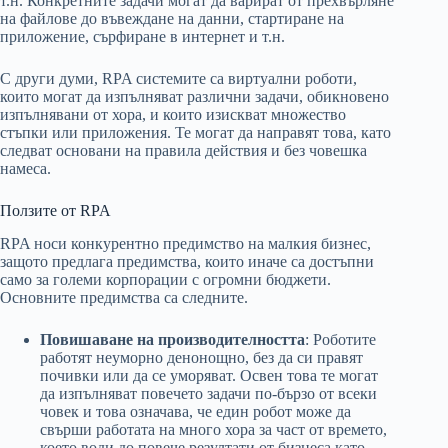
т.н. Конкретните задачи могат да варират от прехвърляне
на файлове до въвеждане на данни, стартиране на
приложение, сърфиране в интернет и т.н.
С други думи, RPA системите са виртуални роботи,
които могат да изпълняват различни задачи, обикновено
изпълнявани от хора, и които изискват множество
стъпки или приложения. Те могат да направят това, като
следват основани на правила действия и без човешка
намеса.
Ползите от RPA
RPA носи конкурентно предимство на малкия бизнес,
защото предлага предимства, които иначе са достъпни
само за големи корпорации с огромни бюджети.
Основните предимства са следните.
Повишаване на производителността
: Роботите
работят неуморно денонощно, без да си правят
почивки или да се уморяват. Освен това те могат
да изпълняват повечето задачи по-бързо от всеки
човек и това означава, че един робот може да
свърши работата на много хора за част от времето,
което води до повече резултати от бизнеса като