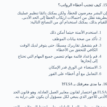
15. كيف تتجنب أخطاء الرواتب؟
إن البشر معرضون للخطأ، ولكن يمكنك دائمًا تنظيم عمليتك
بطريقة تقلل من احتمالات ارتكاب الخطأ إلى الحد الأدنى.
للقيام بذلك، يمكنك استخدام أي من النصائح التالية:
استخدم الأتمتة حيثما أمكن ذلك
تأكد من صحة بيانات الموظف
قم بتشغيل تقاريرك مسبقًا، حتى يتوفر لديك الوقت
الكافي للتحقق من الأخطاء
قم بإعداد قائمة مهام تتضمن جميع المهام التي تحتاج
إلى إنجازها
الاستغناء عن الورق قدر الإمكان
التعامل مع أي أخطاء على الفور
16. ما مدى معرفتك بـ
FLSA
?
FLSA هو اختصار لقانون معايير العمل العادلة. وهو قانون الحد
الأدنى للأجور الذي ينبغي لكل مسؤول أن يكون على دراية به.
يضع قانون معايير العمل العادلة معايير لحفظ السجلات، والحد