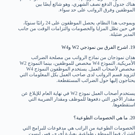
هناك جدول الدفع نصف الشهري، وهو شائع أيضًا بين
الموظفين وفرق الرواتب على حد سواء.
وبموجب هذا النظام، يحصل الموظفون على 24 راتبًا سنويًا،
في حين تظل المزايا والخصومات والتزامات الوقت من جانب
المدير ضئيلة.
19. اشرح الفرق بين نموذجي W2 وW4
هذان نموذجان من نماذج الرواتب من مصلحة الضرائب
الأمريكية. النموذج W4 مخصص للموظفين، بينما النموذج W2
مخصص لأصحاب العمل. يستخدم الموظفون النموذج W4
لتزويد قسم الرواتب لدى صاحب العمل بكل المعلومات التي
يحتاجون إليها حول الضرائب المستقطعة.
يستخدم أصحاب العمل نموذج W2 في نهاية العام للإبلاغ عن
مقدار الأجور التي دفعوها للموظف ومقدار الضريبة التي
استقطعوها.
20. ما هي الخصومات الطوعية؟
الخصومات الطوعية من الراتب هي مدفوعات للبرامج التي
اشترك فيها الموظف طواعية. بعبارة أخرى، فهي ليست