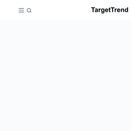
نتقل
لى
لمحتوى