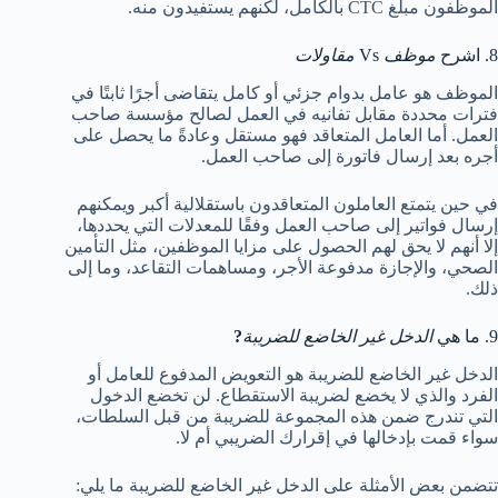
الموظفون مبلغ CTC بالكامل، لكنهم يستفيدون منه.
8. اشرح
موظف
Vs
مقاولات
الموظف هو عامل بدوام جزئي أو كامل يتقاضى أجرًا ثابتًا في
فترات محددة مقابل تفانيه في العمل لصالح مؤسسة صاحب
العمل. أما العامل المتعاقد فهو مستقل وعادةً ما يحصل على
أجره بعد إرسال فاتورة إلى صاحب العمل.
في حين يتمتع العاملون المتعاقدون باستقلالية أكبر ويمكنهم
إرسال فواتير إلى صاحب العمل وفقًا للمعدلات التي يحددها،
إلا أنهم لا يحق لهم الحصول على مزايا الموظفين، مثل التأمين
الصحي، والإجازة مدفوعة الأجر، ومساهمات التقاعد، وما إلى
ذلك.
9. ما هي
الدخل غير الخاضع للضريبة
?
الدخل غير الخاضع للضريبة هو التعويض المدفوع للعامل أو
الفرد والذي لا يخضع لضريبة الاستقطاع. لن تخضع الدخول
التي تندرج ضمن هذه المجموعة للضريبة من قبل السلطات،
سواء قمت بإدخالها في إقرارك الضريبي أم لا.
تتضمن بعض الأمثلة على الدخل غير الخاضع للضريبة ما يلي: