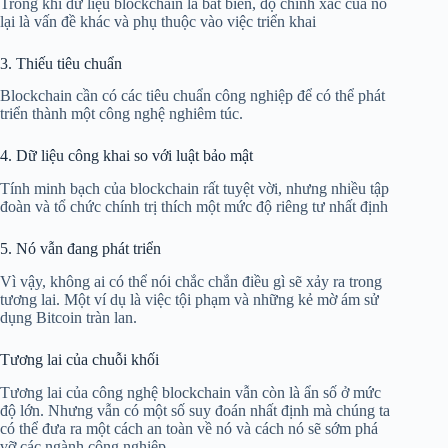
Trong khi dữ liệu blockchain là bất biến, độ chính xác của nó
lại là vấn đề khác và phụ thuộc vào việc triển khai
3. Thiếu tiêu chuẩn
Blockchain cần có các tiêu chuẩn công nghiệp để có thể phát
triển thành một công nghệ nghiêm túc.
4. Dữ liệu công khai so với luật bảo mật
Tính minh bạch của blockchain rất tuyệt vời, nhưng nhiều tập
đoàn và tổ chức chính trị thích một mức độ riêng tư nhất định
5. Nó vẫn đang phát triển
Vì vậy, không ai có thể nói chắc chắn điều gì sẽ xảy ra trong
tương lai. Một ví dụ là việc tội phạm và những kẻ mờ ám sử
dụng Bitcoin tràn lan.
Tương lai của chuỗi khối
Tương lai của công nghệ blockchain vẫn còn là ẩn số ở mức
độ lớn. Nhưng vẫn có một số suy đoán nhất định mà chúng ta
có thể đưa ra một cách an toàn về nó và cách nó sẽ sớm phá
vỡ các ngành công nghiệp.