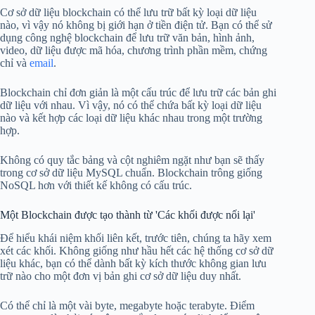
Cơ sở dữ liệu blockchain có thể lưu trữ bất kỳ loại dữ liệu
nào, vì vậy nó không bị giới hạn ở tiền điện tử. Bạn có thể sử
dụng công nghệ blockchain để lưu trữ văn bản, hình ảnh,
video, dữ liệu được mã hóa, chương trình phần mềm, chứng
chỉ và
email
.
Blockchain chỉ đơn giản là một cấu trúc để lưu trữ các bản ghi
dữ liệu với nhau. Vì vậy, nó có thể chứa bất kỳ loại dữ liệu
nào và kết hợp các loại dữ liệu khác nhau trong một trường
hợp.
Không có quy tắc bảng và cột nghiêm ngặt như bạn sẽ thấy
trong cơ sở dữ liệu MySQL chuẩn. Blockchain trông giống
NoSQL hơn với thiết kế không có cấu trúc.
Một Blockchain được tạo thành từ 'Các khối được nối lại'
Để hiểu khái niệm khối liên kết, trước tiên, chúng ta hãy xem
xét các khối. Không giống như hầu hết các hệ thống cơ sở dữ
liệu khác, bạn có thể dành bất kỳ kích thước không gian lưu
trữ nào cho một đơn vị bản ghi cơ sở dữ liệu duy nhất.
Có thể chỉ là một vài byte, megabyte hoặc terabyte. Điểm