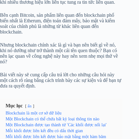
khi nhiều thương hiệu lớn liên tục tung ra tin tức liên quan.
Bên cạnh Bitcoin, sản phẩm liên quan đến blockchain phổ
biến nhất là Etherum, điện toán đám mây, bảo mật và kiểm
soát của chính phủ là những từ khác liên quan đến
blockchain.
Nhưng blockchain chính xác là gì và bạn nên biết gì về nó,
khi nó dường như trở thành một cái tên quen thuộc? Bạn có
nên lạc quan về công nghệ này hay nên xem nhẹ mọi thứ về
nó?
Bài viết này sẽ cung cấp câu trả lời cho những câu hỏi này
một cách rõ ràng bằng cách trình bày các sự kiện và để bạn tự
đưa ra quyết định.
Mục lục
ẩn
Blockchain là một cơ sở dữ liệu
Một Blockchain có thể chứa bất kỳ loại thông tin nào
Một Blockchain được tạo thành từ 'Các khối được nối lại'
Mỗi khối được liên kết đều có dấu thời gian
Mỗi khối được liên kết được bảo mật bằng một hàm băm