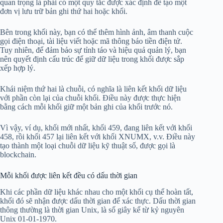
quan trọng là phải có một quy tắc được xác định để tạo một
đơn vị lưu trữ bản ghi thứ hai hoặc khối.
Bên trong khối này, bạn có thể thêm hình ảnh, âm thanh cuộc
gọi điện thoại, tài liệu viết hoặc mã thông báo tiền điện tử.
Tuy nhiên, để đảm bảo sự tỉnh táo và hiệu quả quản lý, bạn
nên quyết định cấu trúc để giữ dữ liệu trong khối được sắp
xếp hợp lý.
Khái niệm thứ hai là chuỗi, có nghĩa là liên kết khối dữ liệu
với phần còn lại của chuỗi khối. Điều này được thực hiện
bằng cách mỗi khối giữ một bản ghi của khối trước nó.
Vì vậy, ví dụ, khối mới nhất, khối 459, đang liên kết với khối
458, rồi khối 457 lại liên kết với khối XNUMX, v.v. Điều này
tạo thành một loại chuỗi dữ liệu kỹ thuật số, được gọi là
blockchain.
Mỗi khối được liên kết đều có dấu thời gian
Khi các phần dữ liệu khác nhau cho một khối cụ thể hoàn tất,
khối đó sẽ nhận được dấu thời gian để xác thực. Dấu thời gian
thông thường là thời gian Unix, là số giây kể từ kỷ nguyên
Unix 01-01-1970.