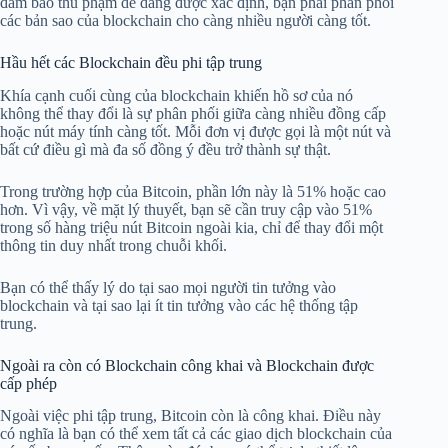
đảm bảo thủ phạm dễ dàng được xác định, bạn phải phân phối
các bản sao của blockchain cho càng nhiều người càng tốt.
Hầu hết các Blockchain đều phi tập trung
Khía cạnh cuối cùng của blockchain khiến hồ sơ của nó
không thể thay đổi là sự phân phối giữa càng nhiều đồng cấp
hoặc nút máy tính càng tốt. Mỗi đơn vị được gọi là một nút và
bất cứ điều gì mà đa số đồng ý đều trở thành sự thật.
Trong trường hợp của Bitcoin, phần lớn này là 51% hoặc cao
hơn. Vì vậy, về mặt lý thuyết, bạn sẽ cần truy cập vào 51%
trong số hàng triệu nút Bitcoin ngoài kia, chỉ để thay đổi một
thông tin duy nhất trong chuỗi khối.
Bạn có thể thấy lý do tại sao mọi người tin tưởng vào
blockchain và tại sao lại ít tin tưởng vào các hệ thống tập
trung.
Ngoài ra còn có Blockchain công khai và Blockchain được
cấp phép
Ngoài việc phi tập trung, Bitcoin còn là công khai. Điều này
có nghĩa là bạn có thể xem tất cả các giao dịch blockchain của