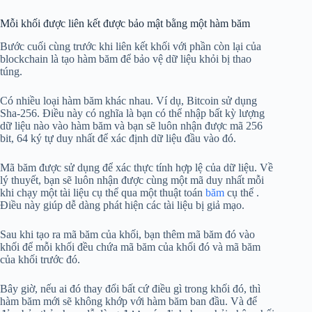
Mỗi khối được liên kết được bảo mật bằng một hàm băm
Bước cuối cùng trước khi liên kết khối với phần còn lại của
blockchain là tạo hàm băm để bảo vệ dữ liệu khỏi bị thao
túng.
Có nhiều loại hàm băm khác nhau. Ví dụ, Bitcoin sử dụng
Sha-256. Điều này có nghĩa là bạn có thể nhập bất kỳ lượng
dữ liệu nào vào hàm băm và bạn sẽ luôn nhận được mã 256
bit, 64 ký tự duy nhất để xác định dữ liệu đầu vào đó.
Mã băm được sử dụng để xác thực tính hợp lệ của dữ liệu. Về
lý thuyết, bạn sẽ luôn nhận được cùng một mã duy nhất mỗi
khi chạy một tài liệu cụ thể qua một thuật toán
băm
cụ thể .
Điều này giúp dễ dàng phát hiện các tài liệu bị giả mạo.
Sau khi tạo ra mã băm của khối, bạn thêm mã băm đó vào
khối để mỗi khối đều chứa mã băm của khối đó và mã băm
của khối trước đó.
Bây giờ, nếu ai đó thay đổi bất cứ điều gì trong khối đó, thì
hàm băm mới sẽ không khớp với hàm băm ban đầu. Và để