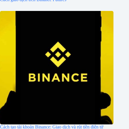
Cách tạo tài khoản Binance: Giao dịch và rút tiền điện tử