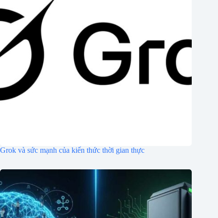
Grok và sức mạnh của kiến ​​thức thời gian thực