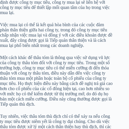
định được công ty mục tiêu, công ty mua lại sẽ liên hệ với
công ty mục tiêu để thiết lập mối quan tâm của họ trong việc
mua lại.
Việc mua lại có thể là kết quả hòa bình của các cuộc đàm
phán thân thiện giữa hai công ty, trong đó công ty mục tiêu
chấp nhận việc mua lại và đồng ý với các điều khoản được đề
xuất, đây cũng được gọi là Tiếp quản thân thiện và là cách
mua lại phổ biến nhất trong các doanh nghiệp.
Một cách khác để thâu tóm là thông qua việc sử dụng vũ lực
của công ty thâu tóm đối với công ty mục tiêu. Trong một số
trường hợp, công ty mục tiêu có thể miễn cưỡng đi đến thỏa
thuận với công ty thâu tóm, điều này dẫn đến việc công ty
thâu tóm mua một phần hoặc toàn bộ cổ phiếu của công ty
mục tiêu. Họ thực hiện điều này bằng cách đề nghị trả giá cao
hơn cho cổ phiếu của các cổ đông hiện tại, cao hơn nhiều so
với mức họ có thể kiếm được từ thị trường mở, do đó dụ họ
bán một cách miễn cưỡng. Điều này cũng thường được gọi là
Tiếp quản thù địch.
Tuy nhiên, việc thâu tóm thù địch chỉ có thể xảy ra nếu công
ty mục tiêu được niêm yết là công ty đại chúng. Cho dù việc
thâu tóm được xử lý một cách thân thiện hay thù địch, thì các