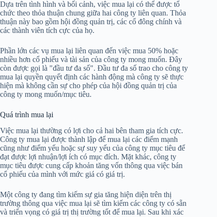
Dựa trên tình hình và bối cảnh, việc mua lại có thể được tổ
chức theo thỏa thuận chung giữa hai công ty liên quan. Thỏa
thuận này bao gồm hội đồng quản trị, các cổ đông chính và
các thành viên tích cực của họ.
Phần lớn các vụ mua lại liên quan đến việc mua 50% hoặc
nhiều hơn cổ phiếu và tài sản của công ty mong muốn. Đây
còn được gọi là "đầu tư đa số". Đầu tư đa số trao cho công ty
mua lại quyền quyết định các hành động mà công ty sẽ thực
hiện mà không cần sự cho phép của hội đồng quản trị của
công ty mong muốn/mục tiêu.
Quá trình mua lại
Việc mua lại thường có lợi cho cả hai bên tham gia tích cực.
Công ty mua lại được thành lập để mua lại các điểm mạnh
cũng như điểm yếu hoặc sự suy yếu của công ty mục tiêu để
đạt được lợi nhuận/lợi ích có mục đích. Mặt khác, công ty
mục tiêu được cung cấp khoản tăng vốn thông qua việc bán
cổ phiếu của mình với mức giá có giá trị.
Một công ty đang tìm kiếm sự gia tăng hiện diện trên thị
trường thông qua việc mua lại sẽ tìm kiếm các công ty có sẵn
và triển vọng có giá trị thị trường tốt để mua lại. Sau khi xác