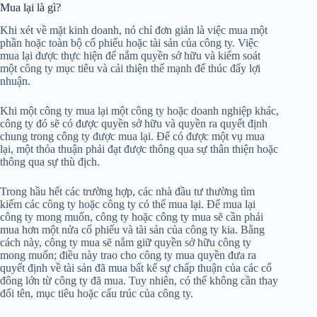
Mua lại là gì?
Khi xét về mặt kinh doanh, nó chỉ đơn giản là việc mua một
phần hoặc toàn bộ cổ phiếu hoặc tài sản của công ty. Việc
mua lại được thực hiện để nắm quyền sở hữu và kiểm soát
một công ty mục tiêu và cải thiện thế mạnh để thúc đẩy lợi
nhuận.
Khi một công ty mua lại một công ty hoặc doanh nghiệp khác,
công ty đó sẽ có được quyền sở hữu và quyền ra quyết định
chung trong công ty được mua lại. Để có được một vụ mua
lại, một thỏa thuận phải đạt được thông qua sự thân thiện hoặc
thông qua sự thù địch.
Trong hầu hết các trường hợp, các nhà đầu tư thường tìm
kiếm các công ty hoặc công ty có thể mua lại. Để mua lại
công ty mong muốn, công ty hoặc công ty mua sẽ cần phải
mua hơn một nửa cổ phiếu và tài sản của công ty kia. Bằng
cách này, công ty mua sẽ nắm giữ quyền sở hữu công ty
mong muốn; điều này trao cho công ty mua quyền đưa ra
quyết định về tài sản đã mua bất kể sự chấp thuận của các cổ
đông lớn từ công ty đã mua. Tuy nhiên, có thể không cần thay
đổi tên, mục tiêu hoặc cấu trúc của công ty.