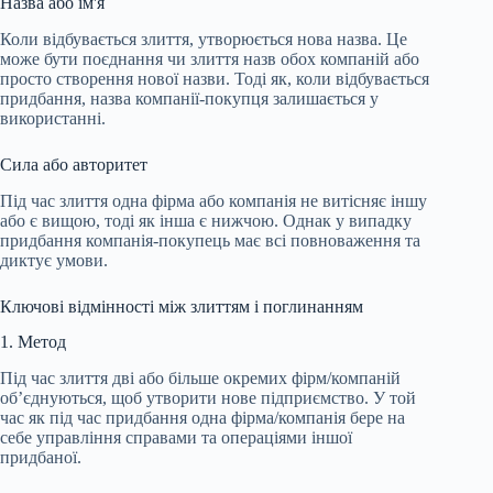
Назва або ім'я
Коли відбувається злиття, утворюється нова назва. Це
може бути поєднання чи злиття назв обох компаній або
просто створення нової назви. Тоді як, коли відбувається
придбання, назва компанії-покупця залишається у
використанні.
Сила або авторитет
Під час злиття одна фірма або компанія не витісняє іншу
або є вищою, тоді як інша є нижчою. Однак у випадку
придбання компанія-покупець має всі повноваження та
диктує умови.
Ключові відмінності між злиттям і поглинанням
1. Метод
Під час злиття дві або більше окремих фірм/компаній
об’єднуються, щоб утворити нове підприємство. У той
час як під час придбання одна фірма/компанія бере на
себе управління справами та операціями іншої
придбаної.