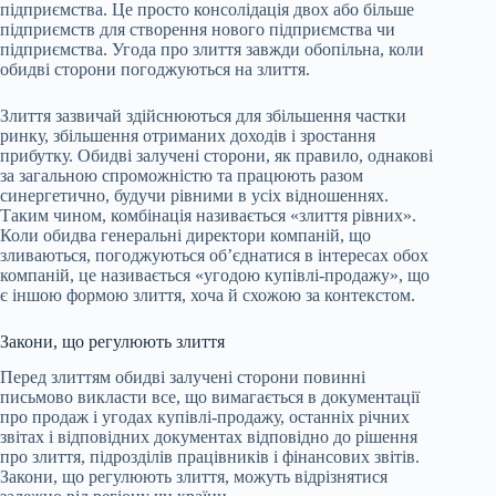
підприємства. Це просто консолідація двох або більше
підприємств для створення нового підприємства чи
підприємства. Угода про злиття завжди обопільна, коли
обидві сторони погоджуються на злиття.
Злиття зазвичай здійснюються для збільшення частки
ринку, збільшення отриманих доходів і зростання
прибутку. Обидві залучені сторони, як правило, однакові
за загальною спроможністю та працюють разом
синергетично, будучи рівними в усіх відношеннях.
Таким чином, комбінація називається «злиття рівних».
Коли обидва генеральні директори компаній, що
зливаються, погоджуються об’єднатися в інтересах обох
компаній, це називається «угодою купівлі-продажу», що
є іншою формою злиття, хоча й схожою за контекстом.
Закони, що регулюють злиття
Перед злиттям обидві залучені сторони повинні
письмово викласти все, що вимагається в документації
про продаж і угодах купівлі-продажу, останніх річних
звітах і відповідних документах відповідно до рішення
про злиття, підрозділів працівників і фінансових звітів.
Закони, що регулюють злиття, можуть відрізнятися