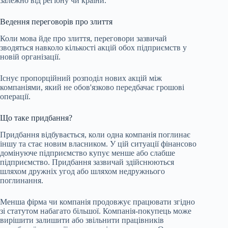
залежно від регіону чи країни.
Ведення переговорів про злиття
Коли мова йде про злиття, переговори зазвичай
зводяться навколо кількості акцій обох підприємств у
новій організації.
Існує пропорційний розподіл нових акцій між
компаніями, який не обов'язково передбачає грошові
операції.
Що таке придбання?
Придбання відбувається, коли одна компанія поглинає
іншу та стає новим власником. У цій ситуації фінансово
домінуюче підприємство купує менше або слабше
підприємство. Придбання зазвичай здійснюються
шляхом дружніх угод або шляхом недружнього
поглинання.
Менша фірма чи компанія продовжує працювати згідно
зі статутом набагато більшої. Компанія-покупець може
вирішити залишити або звільнити працівників