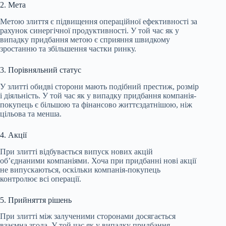
2. Мета
Метою злиття є підвищення операційної ефективності за
рахунок синергічної продуктивності. У той час як у
випадку придбання метою є сприяння швидкому
зростанню та збільшення частки ринку.
3. Порівняльний статус
У злитті обидві сторони мають подібний престиж, розмір
і діяльність. У той час як у випадку придбання компанія-
покупець є більшою та фінансово життєздатнішою, ніж
цільова та менша.
4. Акції
При злитті відбувається випуск нових акцій
об’єднаними компаніями. Хоча при придбанні нові акції
не випускаються, оскільки компанія-покупець
контролює всі операції.
5. Прийняття рішень
При злитті між залученими сторонами досягається
взаємна згода. У той час як у випадку придбання