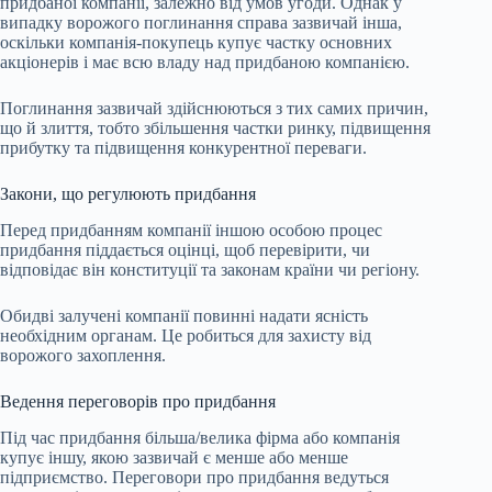
придбаної компанії, залежно від умов угоди. Однак у
випадку ворожого поглинання справа зазвичай інша,
оскільки компанія-покупець купує частку основних
акціонерів і має всю владу над придбаною компанією.
Поглинання зазвичай здійснюються з тих самих причин,
що й злиття, тобто збільшення частки ринку, підвищення
прибутку та підвищення конкурентної переваги.
Закони, що регулюють придбання
Перед придбанням компанії іншою особою процес
придбання піддається оцінці, щоб перевірити, чи
відповідає він конституції та законам країни чи регіону.
Обидві залучені компанії повинні надати ясність
необхідним органам. Це робиться для захисту від
ворожого захоплення.
Ведення переговорів про придбання
Під час придбання більша/велика фірма або компанія
купує іншу, якою зазвичай є менше або менше
підприємство. Переговори про придбання ведуться