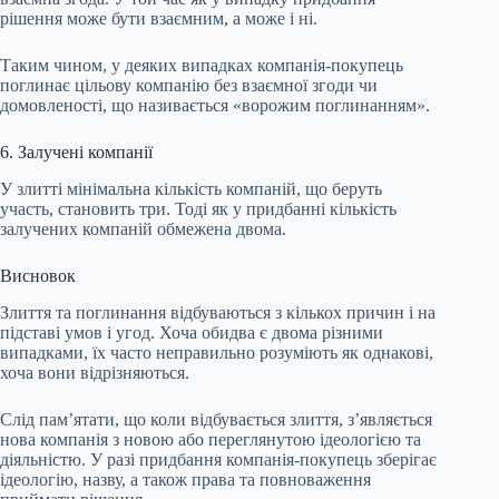
рішення може бути взаємним, а може і ні.
Таким чином, у деяких випадках компанія-покупець
поглинає цільову компанію без взаємної згоди чи
домовленості, що називається «ворожим поглинанням».
6. Залучені компанії
У злитті мінімальна кількість компаній, що беруть
участь, становить три. Тоді як у придбанні кількість
залучених компаній обмежена двома.
Висновок
Злиття та поглинання відбуваються з кількох причин і на
підставі умов і угод. Хоча обидва є двома різними
випадками, їх часто неправильно розуміють як однакові,
хоча вони відрізняються.
Слід пам’ятати, що коли відбувається злиття, з’являється
нова компанія з новою або переглянутою ідеологією та
діяльністю. У разі придбання компанія-покупець зберігає
ідеологію, назву, а також права та повноваження