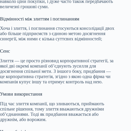
навколо ціни покупки, і дуже часто також передбачають
величезні грошові суми.
Відмінності між злиттям і поглинанням
Хоча і злиття, і поглинання стосуються консолідації двох
або більше підприємств з єдиною метою досягнення
синергії, між ними є кілька суттєвих відмінностей;
Сенс
Злиття — це просто різновид корпоративної стратегії, за
якої дві окремі компанії об’єднують зусилля для
досягнення спільної мети. З іншого боку, придбання —
це корпоративна стратегія, згідно з якою одна фірма чи
компанія купує іншу та отримує контроль над нею.
Умови використання
Під час злиття компанії, що зливаються, приймають
спільне рішення, тому злиття вважаються дружніми
об’єднаннями. Тоді як придбання вважається або
дружнім, або ворожим.