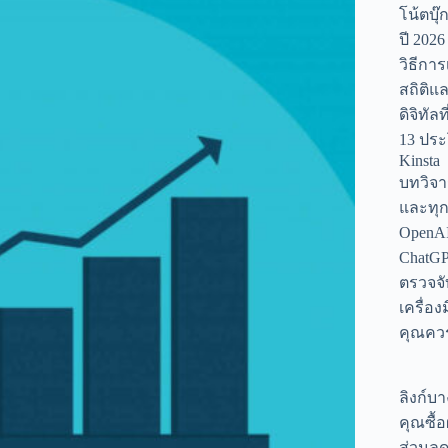
โน้ตบุ๊
ปี 2026
วิธีการ
สถิติแล
ดิจิทัล
13 ประ
Kinsta
บทวิจา
และทุกส
OpenAI 
ChatGP
ตรวจจั
เครื่องม
คุณคว
ลิงก์บา
คุณซื้
ส่วนลด