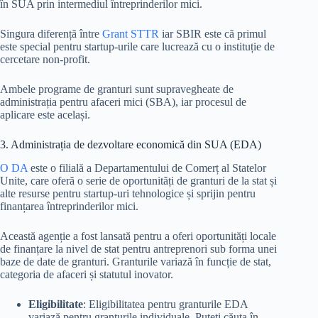
în SUA prin intermediul întreprinderilor mici.
Singura diferență între
Grant STTR
iar SBIR este că primul
este special pentru startup-urile care lucrează cu o instituție de
cercetare non-profit.
Ambele programe de granturi sunt supravegheate de
administrația pentru afaceri mici (SBA), iar procesul de
aplicare este același.
3. Administrația de dezvoltare economică din SUA (EDA)
O DA
este o filială a Departamentului de Comerț al Statelor
Unite, care oferă o serie de oportunități de granturi de la stat și
alte resurse pentru startup-uri tehnologice și sprijin pentru
finanțarea întreprinderilor mici.
Această agenție a fost lansată pentru a oferi oportunități locale
de finanțare la nivel de stat pentru antreprenori sub forma unei
baze de date de granturi. Granturile variază în funcție de stat,
categoria de afaceri și statutul inovator.
Eligibilitate
: Eligibilitatea pentru granturile EDA
variază pentru granturile individuale. Puteți căuta în