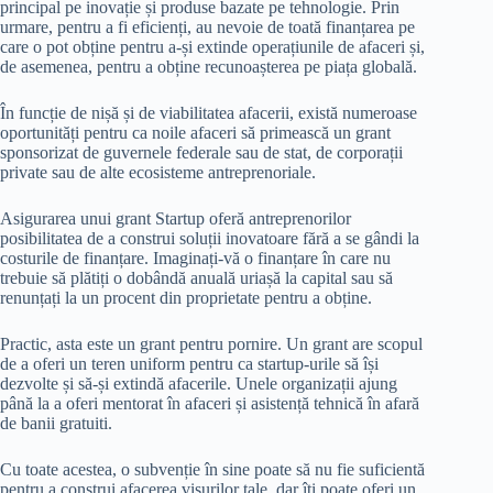
principal pe inovație și produse bazate pe tehnologie. Prin
urmare, pentru a fi eficienți, au nevoie de toată finanțarea pe
care o pot obține pentru a-și extinde operațiunile de afaceri și,
de asemenea, pentru a obține recunoașterea pe piața globală.
În funcție de nișă și de viabilitatea afacerii, există numeroase
oportunități pentru ca noile afaceri să primească un grant
sponsorizat de guvernele federale sau de stat, de corporații
private sau de alte ecosisteme antreprenoriale.
Asigurarea unui grant Startup oferă antreprenorilor
posibilitatea de a construi soluții inovatoare fără a se gândi la
costurile de finanțare. Imaginați-vă o finanțare în care nu
trebuie să plătiți o dobândă anuală uriașă la capital sau să
renunțați la un procent din proprietate pentru a obține.
Practic, asta este un grant pentru pornire. Un grant are scopul
de a oferi un teren uniform pentru ca startup-urile să își
dezvolte și să-și extindă afacerile. Unele organizații ajung
până la a oferi mentorat în afaceri și asistență tehnică în afară
de banii gratuiti.
Cu toate acestea, o subvenție în sine poate să nu fie suficientă
pentru a construi afacerea visurilor tale, dar îți poate oferi un