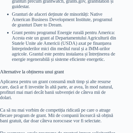
granturi precum grantwatch, grants.gov, grantstation și
guidestar.
Granturi de afaceri deținute de minorități: Native
American Business Development Institute, programul
de granturi Dare to Dream.
Grant pentru programul Energie rurală pentru America:
Acesta este un grant al Departamentului Agriculturii din
Statele Unite ale Americii (USDA) axat pe finanțarea
întreprinderilor mici din mediul rural și a IMM-urilor
agricole. Grantul este pentru instalarea și întreținerea de
energie regenerabilă și sisteme eficiente energetic.
Alternative la obținerea unui grant
Aplicarea pentru un grant consumă mult timp și alte resurse
care, dacă ar fi investite în altă parte, ar avea, în mod natural,
profituri mai mari decât banii subvenției de câteva mii de
dolari.
Ca să nu mai vorbim de competiția ridicată pe care o atrage
fiecare program de grant. Mii de companii încearcă să obțină
bani gratuit, dar doar câteva norocoase vor fi selectate.