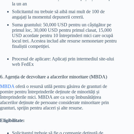
la un an
Solicitantul nu trebuie să aibă mai mult de 100 de
angajați la momentul depunerii cererii.
Suma grantului: 50,000 USD pentru un câștigător pe
primul loc, 30,000 USD pentru primul clasat, 15,000
USD acordate pentru 10 întreprinderi mici care ocupă
locul trei. Acestea includ alte resurse nemonetare pentru
finaliștii competiției.
Procesul de aplicare: Aplicați prin intermediul site-ului
web FedEx
6. Agenția de dezvoltare a afacerilor minoritare (MBDA)
MBDA
oferă o resursă utilă pentru găsirea de granturi de
pornire pentru întreprinderile deținute de minorități și
întreprinderile mici. MBDA are ca scop îmbunătățirea
afacerilor deținute de persoane considerate minoritare prin
granturi, sprijin pentru afaceri și alte resurse.
Eligibilitate:
Solicitantul trebuie să fie o companie deținută de