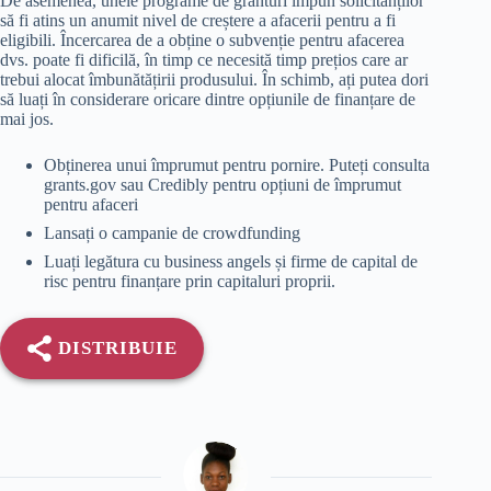
De asemenea, unele programe de granturi impun solicitanților
să fi atins un anumit nivel de creștere a afacerii pentru a fi
eligibili. Încercarea de a obține o subvenție pentru afacerea
dvs. poate fi dificilă, în timp ce necesită timp prețios care ar
trebui alocat îmbunătățirii produsului. În schimb, ați putea dori
să luați în considerare oricare dintre opțiunile de finanțare de
mai jos.
Obținerea unui împrumut pentru pornire. Puteți consulta
grants.gov sau Credibly pentru opțiuni de împrumut
pentru afaceri
Lansați o campanie de crowdfunding
Luați legătura cu business angels și firme de capital de
risc pentru finanțare prin capitaluri proprii.
DISTRIBUIE