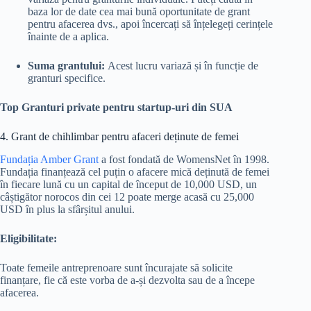
baza lor de date cea mai bună oportunitate de grant
pentru afacerea dvs., apoi încercați să înțelegeți cerințele
înainte de a aplica.
Suma grantului:
Acest lucru variază și în funcție de
granturi specifice.
Top Granturi private pentru startup-uri din SUA
4. Grant de chihlimbar pentru afaceri deținute de femei
Fundația Amber Grant
a fost fondată de WomensNet în 1998.
Fundația finanțează cel puțin o afacere mică deținută de femei
în fiecare lună cu un capital de început de 10,000 USD, un
câștigător norocos din cei 12 poate merge acasă cu 25,000
USD în plus la sfârșitul anului.
Eligibilitate:
Toate femeile antreprenoare sunt încurajate să solicite
finanțare, fie că este vorba de a-și dezvolta sau de a începe
afacerea.