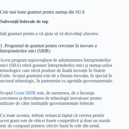
Cele mai bune granturi pentru startup din SUA
Subvenții federale de top
Iată granturi pentru a vă ajuta să vă dezvoltați afacerea
1. Programul de granturi pentru cercetare în inovare a
întreprinderilor mici (SBIR)
Acest program supravegheat de administrarea întreprinderilor
mici (SBA) oferă granturi întreprinderilor mici și startup-urilor
tehnologice care oferă produse de înaltă inovație în Statele
Unite. Scopul grantului este de a finanța inovația, în special în
sectorul tehnologic, în parteneriat cu agențiile guvernamentale.
Scopul
Grant SBIR
este, de asemenea, de a încuraja
cercetarea și dezvoltarea de tehnologii inovatoare pentru
utilizare de către instituțiile guvernamentale federale.
Cu toate acestea, trebuie remarcat faptul că cererea pentru
acest grant este de obicei foarte competitivă și doar un număr
mic de companii primesc efectiv banii în cele din urmă.