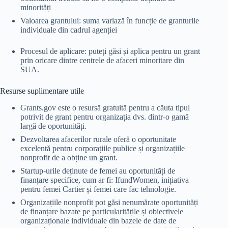
minorități
Valoarea grantului: suma variază în funcție de granturile
individuale din cadrul agenției
Procesul de aplicare: puteți găsi și aplica pentru un grant
prin oricare dintre centrele de afaceri minoritare din
SUA.
Resurse suplimentare utile
Grants.gov este o resursă gratuită pentru a căuta tipul
potrivit de grant pentru organizația dvs. dintr-o gamă
largă de oportunități.
Dezvoltarea afacerilor rurale oferă o oportunitate
excelentă pentru corporațiile publice și organizațiile
nonprofit de a obține un grant.
Startup-urile deținute de femei au oportunități de
finanțare specifice, cum ar fi: IfundWomen, inițiativa
pentru femei Cartier și femei care fac tehnologie.
Organizațiile nonprofit pot găsi nenumărate oportunități
de finanțare bazate pe particularitățile și obiectivele
organizaționale individuale din bazele de date de