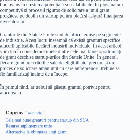
bun avans în creșterea potențială și scalabilitate. În plus, natura
competitivă și procesul riguros de solicitare a unui grant
pregătesc pe deplin un startup pentru piață și asigură finanțarea
investitorilor.
Granturile din Statele Unite sunt de obicei emise pe segmente
de industrie. Acest lucru înseamnă că există granturi specifice
afacerii aplicabile fiecărei industrii individuale. În acest articol,
vom lua în considerare unele dintre cele mai bune oportunități
de grant deschise startup-urilor din Statele Unite. În general,
fiecare grant are criteriile sale de eligibilitate, precum și un
proces de solicitare amănunțit cu care antreprenorii trebuie să
fie familiarizați înainte de a începe.
În primul rând, ar trebui să găsești grantul potrivit pentru
afacerea ta.
Cuprins
ascunde
Cele mai bune granturi pentru startup din SUA
Resurse suplimentare utile
Alternative la obținerea unui grant