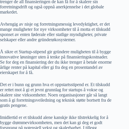
trenger de all finansieringen de kan få for å skalere sin
forretningsdrift og også oppnå anerkjennelse i det globale
markedet.
Avhengig av nisje og forretningsmessig levedyktighet, er det
mange muligheter for nye virksomheter til å motta et tilskudd
sponset av enten føderale eller statlige myndigheter, private
selskaper eller andre gründerøkosystemer.
Å sikre et Startup-stipend gir gründere muligheten til å bygge
innovative løsninger uten å tenke på finansieringskostnader.
Se for deg en finansiering der du ikke trenger å betale enorme
årlige renter på kapital eller gi fra deg en prosentandel av
eierskapet for å få.
Det er i bunn og grunn hva et oppstartsstipend er. Et tilskudd
er rettet mot å gi et jevnt grunnlag for startups å vokse og
skalere sine virksomheter. Noen organisasjoner går så langt
som å gi forretningsveiledning og teknisk støtte bortsett fra de
gratis pengene.
Imidlertid er et tilskudd alene kanskje ikke tilstrekkelig for å
bygge drømmevirksomheten, men det kan gi deg et godt
forsprang på potensiell vekst og skalerbarhet. I tillegg