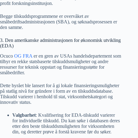
profit forskningsinstitusjon.
Begge tilskuddsprogrammene er overvåket av
småbedriftsadministrasjonen (SBA), og søknadsprosessen er
den samme.
3. Den amerikanske administrasjonen for økonomisk utvikling
(EDA)
Ocuco
OG FRA
er en gren av USAs handelsdepartement som
tilbyr en rekke statsbaserte tilskuddsmuligheter og andre
ressurser for teknisk oppstart og finansieringsstøtte for
småbedrifter.
Dette byrået ble lansert for å gi lokale finansieringsmuligheter
på statlig nivå for gründere i form av en tilskuddsdatabase.
Tilskudd varierer i henhold til stat, virksomhetskategori og
innovativ status.
Valgbarhet
: Kvalifisering for EDA-tilskudd varierer
for individuelle tilskudd. Du kan søke i databasen deres
etter den beste tilskuddsmuligheten for virksomheten
din, og deretter prøve å forstå kravene før du søker.