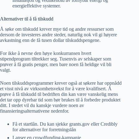
installasjon og vedlikehold av fornybar energi og
energieffektive systemer.
Alternativer til å få tilskudd
Å søke om tilskudd krever mye tid og andre ressurser som
dersom de investeres andre steder, naturlig nok vil gi høyere
avkastning enn de få tusen dollar tilskuddspengene.
For ikke å nevne den høye konkurransen hvert
stipendprogram tiltrekker seg. Tusenvis av selskaper som
prøver å få gratis penger, men bare noen få heldige vil bli
valgt.
Noen tilskuddsprogrammer krever også at søkere har oppnådd
et visst nivå av virksomhetsvekst for å være kvalifisert. Å
prøve å få tilskudd til bedriften din kan være vanskelig mens
det tar opp dyrebar tid som bør brukes til å forbedre produktet
ditt. I stedet vil du kanskje vurdere noen av
finansieringsalternativene nedenfor.
Få et startlån. Du kan sjekke grants.gov eller Credibly
for alternativer for forretningslån
Lanser en crowdfunding-kampanje