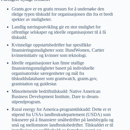
Grants.gov er en gratis ressurs for å undersøke den
riktige typen tilskudd for organisasjonen din fra et bredt
spekter av muligheter.
Landlig næringsutvikling gir en stor mulighet for
offentlige selskaper og ideelle organisasjoner til å få
tilskudd.
Kvinnelige oppstartsbedrifter har spesifikke
finansieringsmuligheter som: IfundWomen, Cartier
kvinneinitiativ og kvinner som teknologi.
Ideelle organisasjoner kan finne utallige
finansieringsmuligheter basert på individuelle
organisatoriske særegenheter og mål fra
tilskuddsdatabaser som grantwatch, grants.gov,
grantstation og guidestar.
Minoritetseide bedriftstilskudd: Native American
Business Development Institute, Dare to dream-
stipendprogram.
Rural energy for America-programtilskudd: Dette er et
stipend fra USAs landbruksdepartement (USDA) som
fokuserer på å finansiere småbedrifter på landsbygda og
små og mellomstore landbruksbedrifter. Tilskuddet er til