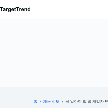
컨
텐
츠
로
가
기
홈
채용 정보
꼭 알아야 할 웹 개발자 면