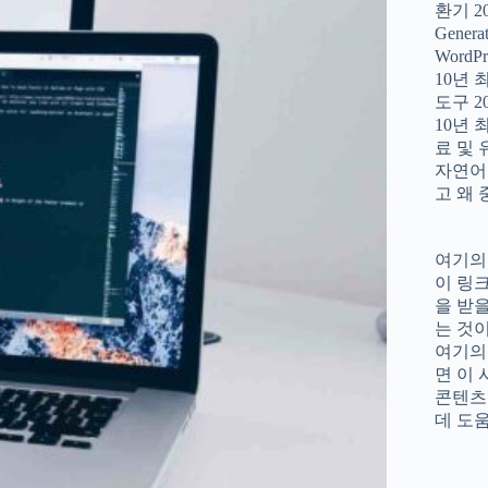
환기 2
Gener
WordPr
10년
도구 2
10년 
료 및 
자연어
고 왜
여기의
이 링
을 받
는 것
여기의
면 이
콘텐츠
데 도