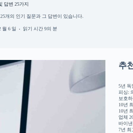
및 답변 25가지
25개의 인기 질문과 그 답변이 있습니다.
2 월 6 일
읽기 시간
9의 분
추
5년 독
피싱: 
보호하
10년 
10년
업체 2
바이낸
7년 최고