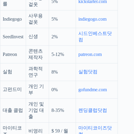
5%
kickstarter.com
를
겉옷
사무용
Indiegogo
5%
indiegogo.com
겉옷
시드인베스트닷
신생
SeedInvest
2%
컴
콘텐츠
Patreon
5-12%
patreon.com
제작자
과학적
실험
실험닷컴
8%
연구
개인 기
고펀드미
0%
gofundme.com
부
개인 및
대출 클럽
기업 대
8-35%
렌딩클럽닷컴
출
마이티코
마이티코이즈닷
비영리
$ 59 / 월