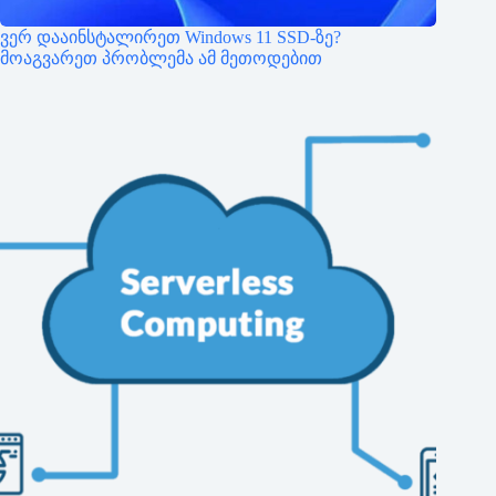
ვერ დააინსტალირეთ Windows 11 SSD-ზე?
მოაგვარეთ პრობლემა ამ მეთოდებით