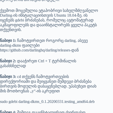
ქვემოთ მოცემულია ეტაპობრივი სახელმძღვანელო
Darling-ის ინსტალაციისთვის Ubuntu 18.04-ზე. ის
იყენებს gdebi ბრძანებას, რომელიც ავტომატურად
აკმაყოფილებს და დააინსტალირებს ყველა პაკეტს
თქვენთვის.
ნაბიჯი 1:
ჩამოტვირთეთ როგორც darling, ასევე
darling-dkms ფაილები
https://github.com/darlinghq/darling/releases-დან
ნაბიჯი 2:
დააჭირეთ Ctrl + T ტერმინალის
გასახსნელად
ნაბიჯი 3:
cd თქვენს ჩამოტვირთვების
დირექტორიაში და შეიყვანეთ შემდეგი ბრძანება
ბირთვის მოდულის დასაყენებლად. უპასუხეთ დიახ
მის მოთხოვნას „y“-ის აკრეფით
sudo gdebi darling-dkms_0.1.20200331.testing_amd64.deb
ნაბიჯი 4:
შემდეგ დააინსტალირეთ ძვირფასო