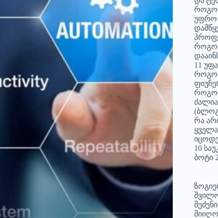
და ტე
როგორ
უფრო 
დამწყ
პროფე
როგო
დააინ
11 უფ
როგო
ფიუჩე
როგორ
ძალია
(ბლოგი
რა არი
ყველა
იცოდ
10 სა
ბოტი 
ზოგიე
შვილო
შეძენ
მიიღო