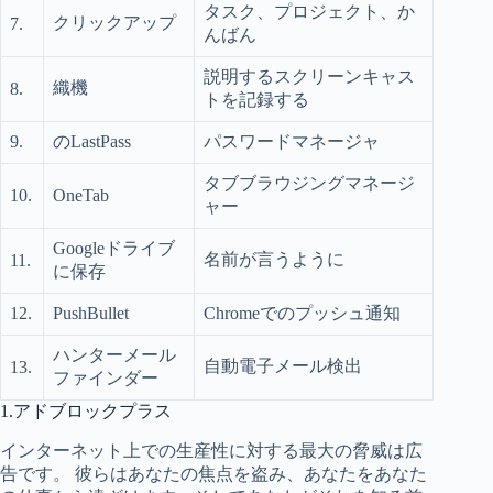
タスク、プロジェクト、か
クリックアップ
7.
んばん
説明するスクリーンキャス
織機
8.
トを記録する
9.
のLastPass
パスワードマネージャ
タブブラウジングマネージ
10.
OneTab
ャー
Googleドライブ
名前が言うように
11.
に保存
12.
PushBullet
Chromeでのプッシュ通知
ハンターメール
自動電子メール検出
13.
ファインダー
1.アドブロックプラス
インターネット上での生産性に対する最大の脅威は広
告です。 彼らはあなたの焦点を盗み、あなたをあなた