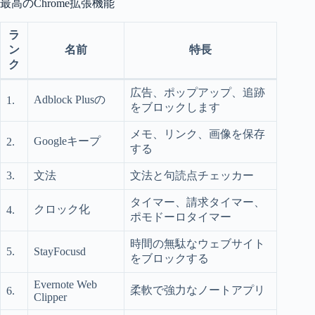
最高のChrome拡張機能
ラ
ン
名前
特長
ク
広告、ポップアップ、追跡
Adblock Plusの
1.
をブロックします
メモ、リンク、画像を保存
Googleキープ
2.
する
3.
文法
文法と句読点チェッカー
タイマー、請求タイマー、
クロック化
4.
ポモドーロタイマー
時間の無駄なウェブサイト
5.
StayFocusd
をブロックする
Evernote Web
柔軟で強力なノートアプリ
6.
Clipper