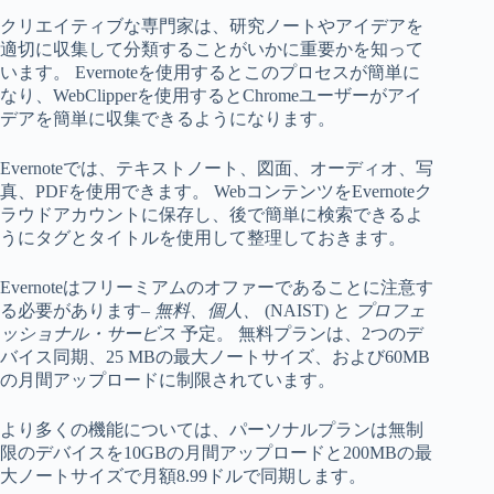
クリエイティブな専門家は、研究ノートやアイデアを
適切に収集して分類することがいかに重要かを知って
います。 Evernoteを使用するとこのプロセスが簡単に
なり、WebClipperを使用するとChromeユーザーがアイ
デアを簡単に収集できるようになります。
Evernoteでは、テキストノート、図面、オーディオ、写
真、PDFを使用できます。 WebコンテンツをEvernoteク
ラウドアカウントに保存し、後で簡単に検索できるよ
うにタグとタイトルを使用して整理しておきます。
Evernoteはフリーミアムのオファーであることに注意す
る必要があります–
無料、個人、
(NAIST) と
プロフェ
ッショナル・サービス
予定。 無料プランは、2つのデ
バイス同期、25 MBの最大ノートサイズ、および60MB
の月間アップロードに制限されています。
より多くの機能については、パーソナルプランは無制
限のデバイスを10GBの月間アップロードと200MBの最
大ノートサイズで月額8.99ドルで同期します。