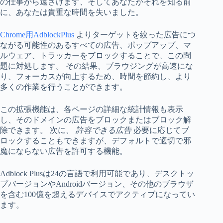
の仕事から遠ざけます、そしてあなたがそれを知る前
に、あなたは貴重な時間を失いました。
Chrome用AdblockPlus
よりターゲットを絞った広告につ
ながる可能性のあるすべての広告、ポップアップ、マ
ルウェア、トラッカーをブロックすることで、この問
題に対処します。 その結果、ブラウジングが高速にな
り、フォーカスが向上するため、時間を節約し、より
多くの作業を行うことができます。
この拡張機能は、各ページの詳細な統計情報も表示
し、そのドメインの広告をブロックまたはブロック解
除できます。 次に、
許容できる広告
必要に応じてブ
ロックすることもできますが、デフォルトで適切で邪
魔にならない広告を許可する機能。
Adblock Plusは24の言語で利用可能であり、デスクトッ
プバージョンやAndroidバージョン、その他のブラウザ
を含む100億を超えるデバイスでアクティブになってい
ます。