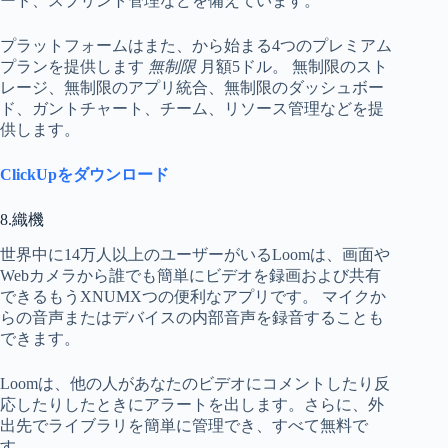
ード、スプリント管理などを備えています。
プラットフォームはまた、から始まる4つのプレミアム
プランを提供します
無制限
月額5ドル。 無制限のスト
レージ、無制限のアプリ統合、無制限のダッシュボー
ド、ガントチャート、チーム、リソース管理などを提
供します。
ClickUpをダウンロード
8.織機
世界中に14万人以上のユーザーがいるLoomは、画面や
Webカメラから誰でも簡単にビデオを録画および共有
できるもうXNUMXつの便利なアプリです。 マイクか
らの音声またはデバイスの内部音声を録音することも
できます。
Loomは、他の人があなたのビデオにコメントしたり反
応したりしたときにアラートを出します。さらに、外
出先でライブラリを簡単に管理でき、すべて無料で
す。