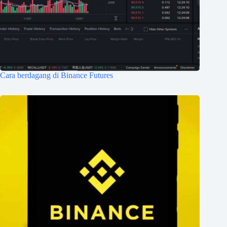
Cara berdagang di Binance Futures