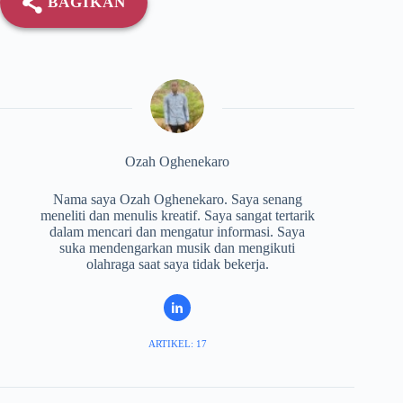
BAGIKAN
Ozah Oghenekaro
Nama saya Ozah Oghenekaro. Saya senang
meneliti dan menulis kreatif. Saya sangat tertarik
dalam mencari dan mengatur informasi. Saya
suka mendengarkan musik dan mengikuti
olahraga saat saya tidak bekerja.
ARTIKEL: 17