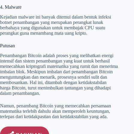
4. Malware
Kejadian malware ini banyak ditemui dalam bentuk infeksi
botnet penambangan yang merupakan perangkat lunak
berbahaya yang digunakan untuk membajak CPU suatu
perangkat guna menambang mata uang kripto.
Putusan
Penambangan Bitcoin adalah proses yang melibatkan energi
intensif dan sistem penambangan yang kuat untuk berhasil
memecahkan kriptografi matematika yang rumit dan menerima
imbalan blok. Meskipun imbalan dari penambangan Bitcoin
menguntungkan dan menarik, prosesnya sendiri sulit dan
membosankan. Hal ini, ditambah dengan ketidakstabilan
harga Bitcoin, turut menimbulkan tantangan yang dihadapi
dalam penambangan.
Namun, penambang Bitcoin yang memecahkan persamaan
matematika terlebih dahulu akan memperoleh keuntungan,
terlepas dari ketidakpastian dan ketidakstabilan yang ada.