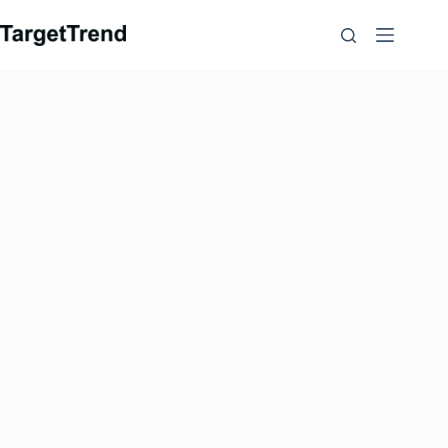
Loncat
ke
daftar
isi