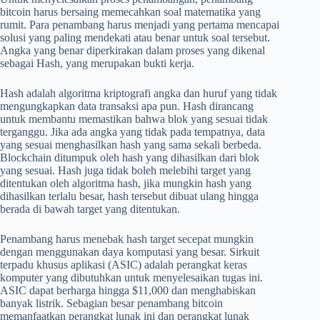
bitcoin harus bersaing memecahkan soal matematika yang
rumit. Para penambang harus menjadi yang pertama mencapai
solusi yang paling mendekati atau benar untuk soal tersebut.
Angka yang benar diperkirakan dalam proses yang dikenal
sebagai Hash, yang merupakan bukti kerja.
Hash adalah algoritma kriptografi angka dan huruf yang tidak
mengungkapkan data transaksi apa pun. Hash dirancang
untuk membantu memastikan bahwa blok yang sesuai tidak
terganggu. Jika ada angka yang tidak pada tempatnya, data
yang sesuai menghasilkan hash yang sama sekali berbeda.
Blockchain ditumpuk oleh hash yang dihasilkan dari blok
yang sesuai. Hash juga tidak boleh melebihi target yang
ditentukan oleh algoritma hash, jika mungkin hash yang
dihasilkan terlalu besar, hash tersebut dibuat ulang hingga
berada di bawah target yang ditentukan.
Penambang harus menebak hash target secepat mungkin
dengan menggunakan daya komputasi yang besar. Sirkuit
terpadu khusus aplikasi (ASIC) adalah perangkat keras
komputer yang dibutuhkan untuk menyelesaikan tugas ini.
ASIC dapat berharga hingga $11,000 dan menghabiskan
banyak listrik. Sebagian besar penambang bitcoin
memanfaatkan perangkat lunak ini dan perangkat lunak