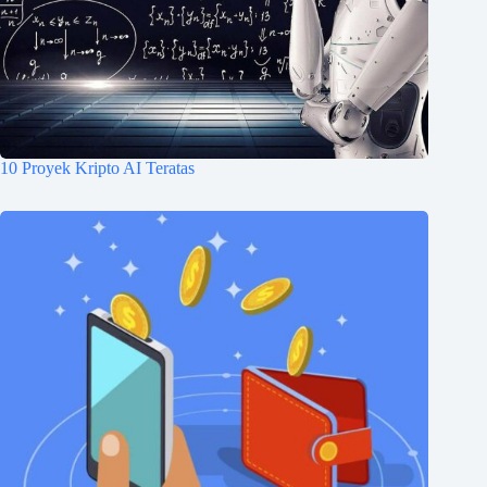
10 Proyek Kripto AI Teratas