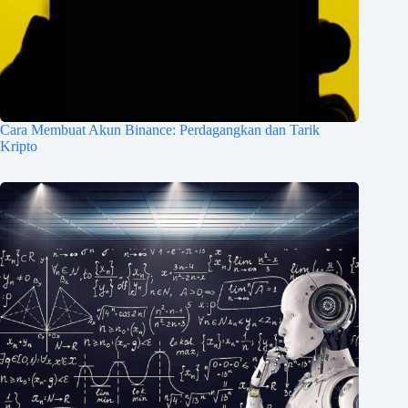
Cara Membuat Akun Binance: Perdagangkan dan Tarik
Kripto