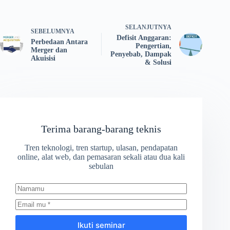
SELANJUTNYA
SEBELUMNYA
Defisit Anggaran:
Perbedaan Antara
Pengertian,
Merger dan
Penyebab, Dampak
Akuisisi
& Solusi
Terima barang-barang teknis
Tren teknologi, tren startup, ulasan, pendapatan
online, alat web, dan pemasaran sekali atau dua kali
sebulan
Ikuti seminar