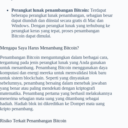
Perangkat lunak penambangan Bitcoin:
Terdapat
beberapa perangkat lunak penambangan, sebagian besar
dapat diunduh dan diinstal secara gratis di Mac dan
Windows. Dengan perangkat lunak yang terhubung ke
perangkat keras yang tepat, proses penambangan
Bitcoin dapat dimulai.
Mengapa Saya Harus Menambang Bitcoin?
Penambangan Bitcoin menguntungkan dalam berbagai cara,
tergantung pada jenis perangkat lunak yang Anda gunakan
untuk menambang. Penambang Bitcoin menggunakan daya
komputasi dan energi mereka untuk memvalidasi blok baru
untuk sistem blockchain. Seperti yang dinyatakan
sebelumnya, penambang bersaing dalam menebak jawaban
yang benar atau paling mendekati dengan kriptografi
matematika. Penambang pertama yang berhasil melakukannya
menerima sebagian mata uang yang ditambang sebagai
hadiah. Hadiah blok ini dikreditkan ke Dompet mata uang
kripto penambang.
Risiko Terkait Penambangan Bitcoin