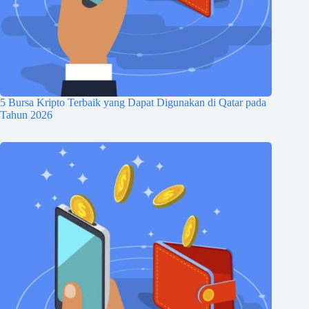
5 Bursa Kripto Terbaik yang Dapat Digunakan di Qatar pada
Tahun 2026