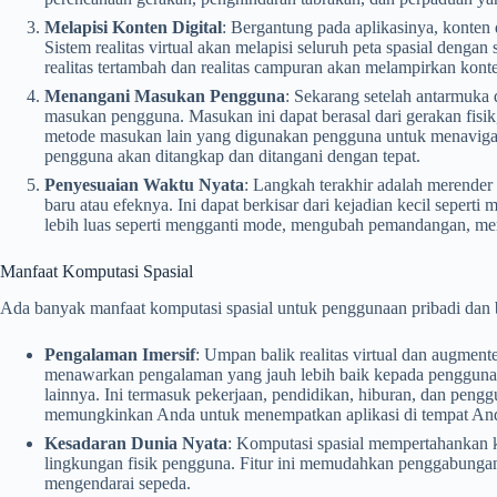
Melapisi Konten Digital
: Bergantung pada aplikasinya, konten 
Sistem realitas virtual akan melapisi seluruh peta spasial denga
realitas tertambah dan realitas campuran akan melampirkan konten 
Menangani Masukan Pengguna
: Sekarang setelah antarmuka 
masukan pengguna. Masukan ini dapat berasal dari gerakan fisik,
metode masukan lain yang digunakan pengguna untuk menavigas
pengguna akan ditangkap dan ditangani dengan tepat.
Penyesuaian Waktu Nyata
: Langkah terakhir adalah merender
baru atau efeknya. Ini dapat berkisar dari kejadian kecil sepert
lebih luas seperti mengganti mode, mengubah pemandangan, mem
Manfaat Komputasi Spasial
Ada banyak manfaat komputasi spasial untuk penggunaan pribadi dan bi
Pengalaman Imersif
: Umpan balik realitas virtual dan augmen
menawarkan pengalaman yang jauh lebih baik kepada pengguna
lainnya. Ini termasuk pekerjaan, pendidikan, hiburan, dan pengg
memungkinkan Anda untuk menempatkan aplikasi di tempat Anda
Kesadaran Dunia Nyata
: Komputasi spasial mempertahankan 
lingkungan fisik pengguna. Fitur ini memudahkan penggabungan 
mengendarai sepeda.