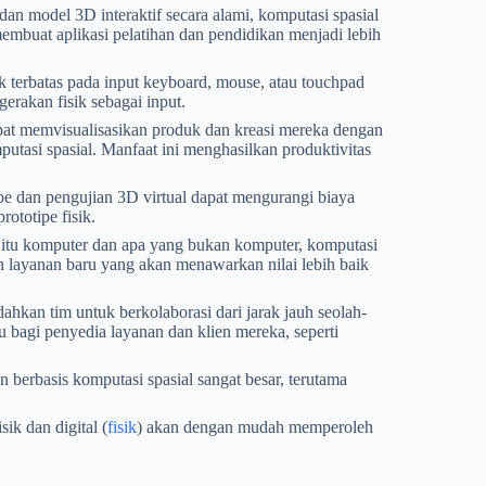
an model 3D interaktif secara alami, komputasi spasial
uat aplikasi pelatihan dan pendidikan menjadi lebih
k terbatas pada input keyboard, mouse, atau touchpad
erakan fisik sebagai input.
dapat memvisualisasikan produk dan kreasi mereka dengan
tasi spasial. Manfaat ini menghasilkan produktivitas
pe dan pengujian 3D virtual dapat mengurangi biaya
ototipe fisik.
itu komputer dan apa yang bukan komputer, komputasi
n layanan baru yang akan menawarkan nilai lebih baik
hkan tim untuk berkolaborasi dari jarak jauh seolah-
u bagi penyedia layanan dan klien mereka, seperti
an berbasis komputasi spasial sangat besar, terutama
k dan digital (
fisik
) akan dengan mudah memperoleh