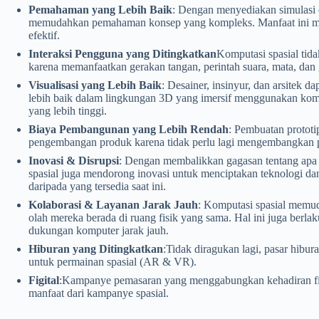
Pemahaman yang Lebih Baik
: Dengan menyediakan simulasi d
memudahkan pemahaman konsep yang kompleks. Manfaat ini memb
efektif.
Interaksi Pengguna yang Ditingkatkan
Komputasi spasial tida
karena memanfaatkan gerakan tangan, perintah suara, mata, dan g
Visualisasi yang Lebih Baik
: Desainer, insinyur, dan arsitek 
lebih baik dalam lingkungan 3D yang imersif menggunakan kompu
yang lebih tinggi.
Biaya Pembangunan yang Lebih Rendah
: Pembuatan prototi
pengembangan produk karena tidak perlu lagi mengembangkan pr
Inovasi & Disrupsi
: Dengan membalikkan gagasan tentang apa 
spasial juga mendorong inovasi untuk menciptakan teknologi da
daripada yang tersedia saat ini.
Kolaborasi & Layanan Jarak Jauh
: Komputasi spasial memuda
olah mereka berada di ruang fisik yang sama. Hal ini juga berlak
dukungan komputer jarak jauh.
Hiburan yang Ditingkatkan
:Tidak diragukan lagi, pasar hibur
untuk permainan spasial (AR & VR).
Figital
:Kampanye pemasaran yang menggabungkan kehadiran fisi
manfaat dari kampanye spasial.