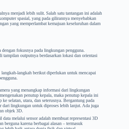
ya menjadi lebih sulit. Salah satu tantangan ini adalah
 komputer spasial, yang pada gilirannya menyebabkan
bangan yang memperlambat kemajuan keseluruhan dalam
in dengan fokusnya pada lingkungan pengguna.
 tampilan outputnya berdasarkan lokasi dan orientasi
 langkah-langkah berikut diperlukan untuk mencapai
 pengguna.
 kamera yang menangkap informasi dari lingkungan
 mengenakan penutup kepala, maka penutup kepala ini
ke selatan, utara, dan seterusnya. Bergantung pada
dari lingkungan untuk diproses lebih lanjut. Ada juga
an objek 3D.
l data melalui sensor adalah membuat representasi 3D
dan berguna karena berbagai alasan – termasuk
lebih baik antara dunia fisik dan virtual.