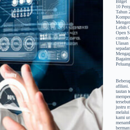
Bitget
10 Pen
Tahun 
Komputa
Mengem
Lebih 
Open So
contoh 
Ulasan
sepada
Mengap
Bagaim
Peluan
Beberap
afilias
tautan 
mempero
tersebu
justru 
melalui 
kami u
menamb
bermanfa