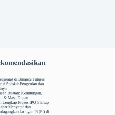
ekomendasikan
rdagang di Binance Futures
si Spasial: Pengertian dan
tnya
asan Buatan: Keuntungan,
an & Masa Depan
n Lengkap Proses IPO Startup
apat Menyetor dan
agangkan Jaringan Pi (PI) di