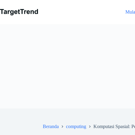
Loncat
ke
Mulai
daftar
isi
Beranda
computing
Komputasi Spasial: P