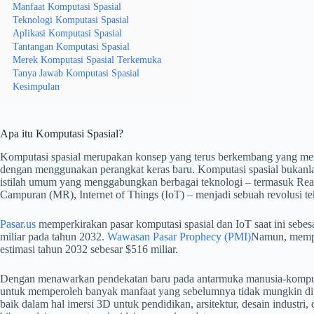
Manfaat Komputasi Spasial
Teknologi Komputasi Spasial
Aplikasi Komputasi Spasial
Tantangan Komputasi Spasial
Merek Komputasi Spasial Terkemuka
Tanya Jawab Komputasi Spasial
Kesimpulan
Apa itu Komputasi Spasial?
Komputasi spasial merupakan konsep yang terus berkembang yang meng
dengan menggunakan perangkat keras baru. Komputasi spasial bukanlah
istilah umum yang menggabungkan berbagai teknologi – termasuk Reali
Campuran (MR), Internet of Things (IoT) – menjadi sebuah revolusi te
Pasar.us
memperkirakan pasar komputasi spasial dan IoT saat ini sebe
miliar pada tahun 2032.
Wawasan Pasar Prophecy (PMI)
Namun, memper
estimasi tahun 2032 sebesar $516 miliar.
Dengan menawarkan pendekatan baru pada antarmuka manusia-kompu
untuk memperoleh banyak manfaat yang sebelumnya tidak mungkin dip
baik dalam hal imersi 3D untuk pendidikan, arsitektur, desain industr