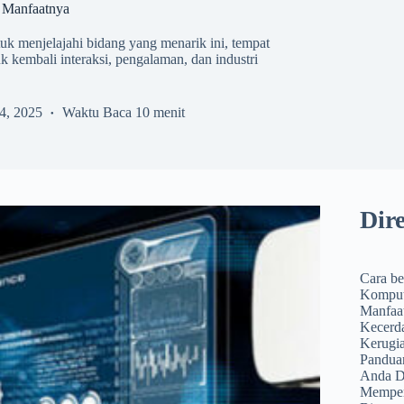
n Manfaatnya
k menjelajahi bidang yang menarik ini, tempat
k kembali interaksi, pengalaman, dan industri
4, 2025
Waktu Baca
10 menit
Dir
Cara be
Komputa
Manfaa
Kecerd
Kerugi
Pandua
Anda D
Memperd