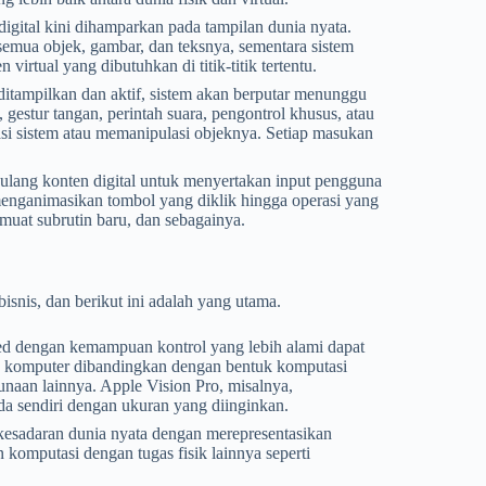
digital kini dihamparkan pada tampilan dunia nyata.
n semua objek, gambar, dan teksnya, sementara sistem
virtual yang dibutuhkan di titik-titik tertentu.
ditampilkan dan aktif, sistem akan berputar menunggu
 gestur tangan, perintah suara, pengontrol khusus, atau
i sistem atau memanipulasi objeknya. Setiap masukan
 ulang konten digital untuk menyertakan input pengguna
i menganimasikan tombol yang diklik hingga operasi yang
uat subrutin baru, dan sebagainya.
snis, dan berikut ini adalah yang utama.
ted dengan kemampuan kontrol yang lebih alami dapat
 komputer dibandingkan dengan bentuk komputasi
unaan lainnya. Apple Vision Pro, misalnya,
 sendiri dengan ukuran yang diinginkan.
kesadaran dunia nyata dengan merepresentasikan
komputasi dengan tugas fisik lainnya seperti