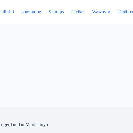
 di sini
computing
Startups
Cicilan
Wawasan
Toolbo
engertian dan Manfaatnya