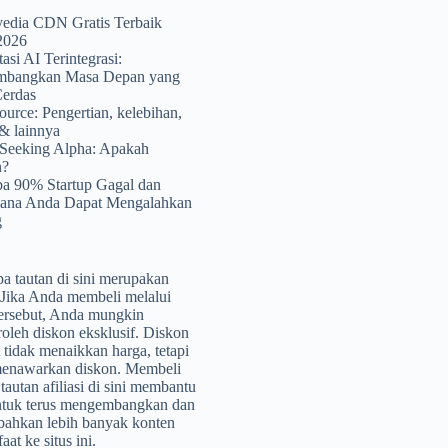
yedia CDN Gratis Terbaik
2026
si AI Terintegrasi:
bangkan Masa Depan yang
Cerdas
urce: Pengertian, kelebihan,
& lainnya
 Seeking Alpha: Apakah
n?
a 90% Startup Gagal dan
ana Anda Dapat Mengalahkan
g
a tautan di sini merupakan
i. Jika Anda membeli melalui
tersebut, Anda mungkin
leh diskon eksklusif. Diskon
t tidak menaikkan harga, tetapi
menawarkan diskon. Membeli
tautan afiliasi di sini membantu
ntuk terus mengembangkan dan
ahkan lebih banyak konten
at ke situs ini.