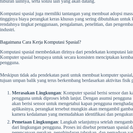
hiburan lainnya, serta solusi lain yang akan datang.
Komputasi spasial juga memiliki tantangan yang membuat adopsi massaln
tingginya biaya perangkat keras khusus yang sering dibutuhkan untuk
rendahnya tingkat penggunaan, pengalaman, penelitian, dan pengem
industri.
Bagaimana Cara Kerja Komputasi Spasial?
Komputasi spasial membedakan dirinya dari pendekatan komputasi la
Komputer spasial berupaya untuk secara konsisten menciptakan kembali
pengguna.
Meskipun tidak ada pendekatan pasti untuk membuat komputer spasial,
tujuan umpan balik yang terus berkembang berdasarkan aktivitas fisik
Merasakan Lingkungan
: Komputer spasial berisi sensor dan
pengguna untuk diproses lebih lanjut. Dengan asumsi pengguna
akan berisi sensor untuk mengetahui kapan pengguna menghadap 
aplikasinya, perangkat tersebut mungkin akan mengambil gambar 
kamera kedalaman yang memudahkan identifikasi dan pengukur
Pemetaan Lingkungan
: Langkah selanjutnya setelah mengambi
dari lingkungan pengguna. Proses ini disebut pemetaan spasial 
perencanaan gerakan, penghindaran tabrakan, dan perpaduan yang 