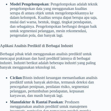
Model Pengelompokan
: Pengelompokan adalah teknik
pengelompokan data yang menggunakan kualitas
serupa di antara objek untuk mengelompokkannya ke
dalam kelompok. Kualitas serupa dapat berupa apa saja,
mulai dari warna, bentuk, tinggi, tingkat pendapatan,
dan sebagainya. Pengelompokan berfungsi dengan baik
untuk segmentasi pelanggan, mesin rekomendasi,
pengenalan pola, dan banyak lagi.
Aplikasi Analisis Prediktif di Berbagai Industri
Berbagai pihak telah menggunakan analisis prediktif untuk
mencapai prakiraan dan hasil prediktif lainnya di berbagai
industri. Industri berikut adalah beberapa industri yang paling
banyak menggunakan teknologi ini.
Cicilan
:Bisnis industri keuangan memanfaatkan analisis
prediktif untuk banyak aktivitas, termasuk deteksi dan
pencegahan penipuan, penilaian risiko, segmentasi
pelanggan, pertumbuhan pendapatan, kepuasan
karyawan, dan masih banyak lagi.
Manufaktur & Rantai Pasokan
: Produsen
menggunakan analisis prediktif untuk manajemen
inventaris, penjualan dan pemasaran produk mereka,