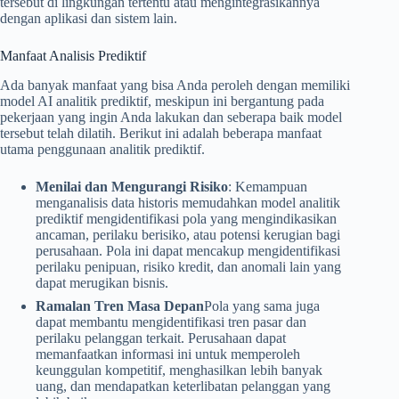
tersebut di lingkungan tertentu atau mengintegrasikannya
dengan aplikasi dan sistem lain.
Manfaat Analisis Prediktif
Ada banyak manfaat yang bisa Anda peroleh dengan memiliki
model AI analitik prediktif, meskipun ini bergantung pada
pekerjaan yang ingin Anda lakukan dan seberapa baik model
tersebut telah dilatih. Berikut ini adalah beberapa manfaat
utama penggunaan analitik prediktif.
Menilai dan Mengurangi Risiko
: Kemampuan
menganalisis data historis memudahkan model analitik
prediktif mengidentifikasi pola yang mengindikasikan
ancaman, perilaku berisiko, atau potensi kerugian bagi
perusahaan. Pola ini dapat mencakup mengidentifikasi
perilaku penipuan, risiko kredit, dan anomali lain yang
dapat merugikan bisnis.
Ramalan Tren Masa Depan
Pola yang sama juga
dapat membantu mengidentifikasi tren pasar dan
perilaku pelanggan terkait. Perusahaan dapat
memanfaatkan informasi ini untuk memperoleh
keunggulan kompetitif, menghasilkan lebih banyak
uang, dan mendapatkan keterlibatan pelanggan yang