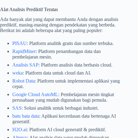
Alat Analisis Prediktif Teratas
Ada banyak alat yang dapat membantu Anda dengan analisis
prediktif, masing-masing dengan pendekatan yang berbeda.
Berikut ini adalah beberapa alat yang paling populer:
PISAU
: Platform analitik gratis dan sumber terbuka.
RapidMiner
: Platform penambangan data dan
pembelajaran mesin.
Analisis SAP
: Platform analisis data berbasis cloud.
weka
: Platform data untuk cloud dan AI.
Robot Data
: Platform untuk implementasi aplikasi yang
cepat.
Google Cloud AutoML
: Pembelajaran mesin tingkat
perusahaan yang mudah digunakan bagi pemula.
SAS
: Solusi analitik untuk berbagai industri.
batu bata data
: Aplikasi kecerdasan data bertenaga AI
generatif.
H2O.ai
: Platform AI cloud generatif & prediktif.
Alteryx
: Alat analisis data yang mudah digunakan