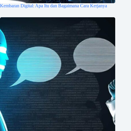
Kembaran Digital: Apa Itu dan Bagaimana Cara Kerjanya