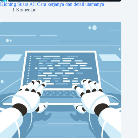
Kloning Suara AI: Cara kerjanya dan detail utamanya
1 Komentar