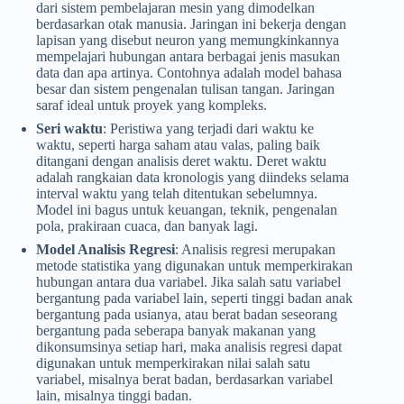
dari sistem pembelajaran mesin yang dimodelkan
berdasarkan otak manusia. Jaringan ini bekerja dengan
lapisan yang disebut neuron yang memungkinkannya
mempelajari hubungan antara berbagai jenis masukan
data dan apa artinya. Contohnya adalah model bahasa
besar dan sistem pengenalan tulisan tangan. Jaringan
saraf ideal untuk proyek yang kompleks.
Seri waktu
: Peristiwa yang terjadi dari waktu ke
waktu, seperti harga saham atau valas, paling baik
ditangani dengan analisis deret waktu. Deret waktu
adalah rangkaian data kronologis yang diindeks selama
interval waktu yang telah ditentukan sebelumnya.
Model ini bagus untuk keuangan, teknik, pengenalan
pola, prakiraan cuaca, dan banyak lagi.
Model Analisis Regresi
: Analisis regresi merupakan
metode statistika yang digunakan untuk memperkirakan
hubungan antara dua variabel. Jika salah satu variabel
bergantung pada variabel lain, seperti tinggi badan anak
bergantung pada usianya, atau berat badan seseorang
bergantung pada seberapa banyak makanan yang
dikonsumsinya setiap hari, maka analisis regresi dapat
digunakan untuk memperkirakan nilai salah satu
variabel, misalnya berat badan, berdasarkan variabel
lain, misalnya tinggi badan.