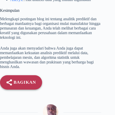
Kesimpulan
Melengkapi postingan blog ini tentang analitik prediktif dan
berbagai manfaatnya bagi organisasi mulai manufaktur hingga
pemasaran dan keuangan, Anda telah melihat berbagai cara
kreatif yang digunakan perusahaan dalam memanfaatkan
teknologi ini.
Anda juga akan menyadari bahwa Anda juga dapat
memanfaatkan kekuatan analisis prediktif melalui data,
pembelajaran mesin, dan algoritma statistik untuk
menghasilkan wawasan dan prakiraan yang berharga bagi
bisnis Anda.
BAGIKAN