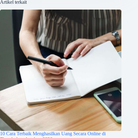
Artikel terkait
10 Cara Terbaik Menghasilkan Uang Secara Online di