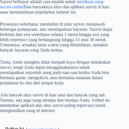
Survei berbayar adalah cara mudah untuk
membuat uang
secara online
Dan banyaknya situs dan aplikasi survei di luar
sana menunjukkan popularitas industri ini.
Prosesnya sederhana: mendaftar di situs survei, menjawab
beberapa pertanyaan, dan mendapatkan bayaran. Survei dapat
berkisar dari sesi sederhana selama 1 menit hingga sesi yang
lebih terperinci yang berlangsung hingga 15 atau 30 menit.
Umumnya, semakin lama waktu yang dibutuhkan, semakin
banyak bayaran yang Anda terima.
Tentu, Anda mungkin tidak menjadi kaya dengan melakukan
survei, tetapi Anda dapat menggunakannya untuk
mendapatkan sejumlah uang pada saat-saat ketika Anda bisa
bermain game, mengobrol, atau bermalas-malasan dalam
perjalanan ke dan dari tempat kerja.
Ada banyak situs survei di luar sana dan banyak yang sah.
Namun, ada juga yang menipu dan menipu Anda. Artikel ini
membahas aplikasi dan situs survei paling tepercaya untuk
menghasilkan uang di internet.
Daftar Isi