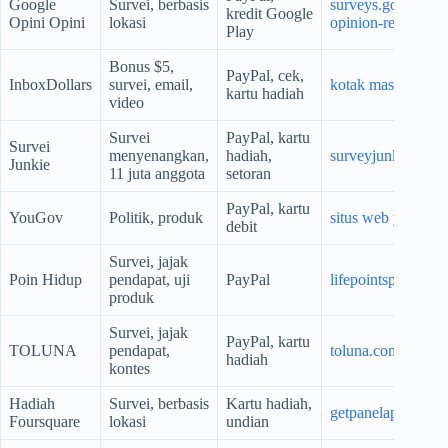
Google
Survei, berbasis
surveys.google.co
kredit Google
Opini Opini
lokasi
opinion-rewards
Play
Bonus $5,
PayPal, cek,
InboxDollars
survei, email,
kotak masukdolar
kartu hadiah
video
Survei
PayPal, kartu
Survei
menyenangkan,
hadiah,
surveyjunkie.com
Junkie
11 juta anggota
setoran
PayPal, kartu
YouGov
Politik, produk
situs web yougov
debit
Survei, jajak
Poin Hidup
pendapat, uji
PayPal
lifepointspanel.co
produk
Survei, jajak
PayPal, kartu
TOLUNA
pendapat,
toluna.com
hadiah
kontes
Hadiah
Survei, berbasis
Kartu hadiah,
getpanelapp.com
Foursquare
lokasi
undian