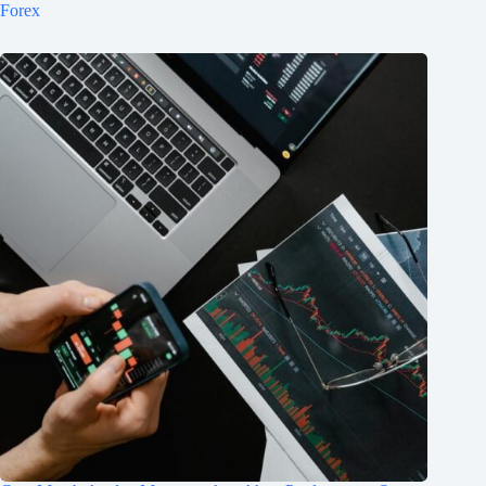
Forex