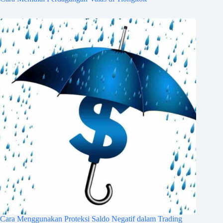
Cara Menggunakan Proteksi Saldo Negatif dalam Trading