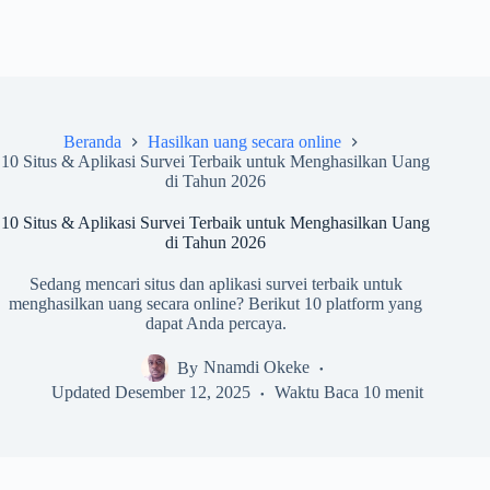
Beranda
Hasilkan uang secara online
10 Situs & Aplikasi Survei Terbaik untuk Menghasilkan Uang
di Tahun 2026
10 Situs & Aplikasi Survei Terbaik untuk Menghasilkan Uang
di Tahun 2026
Sedang mencari situs dan aplikasi survei terbaik untuk
menghasilkan uang secara online? Berikut 10 platform yang
dapat Anda percaya.
By
Nnamdi Okeke
Updated
Desember 12, 2025
Waktu Baca
10 menit