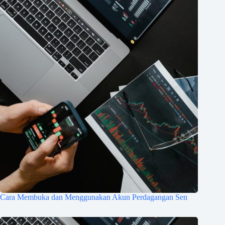
Cara Membuka dan Menggunakan Akun Perdagangan Sen