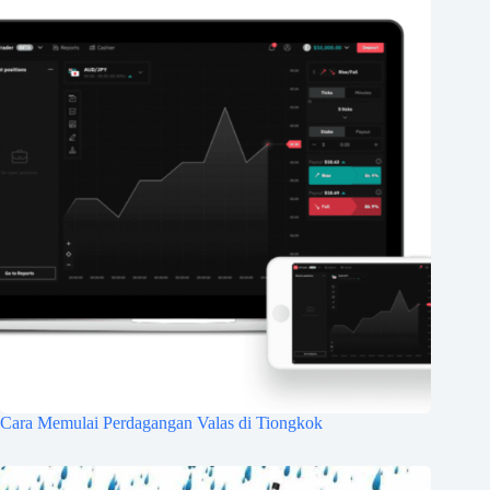
Cara Memulai Perdagangan Valas di Tiongkok