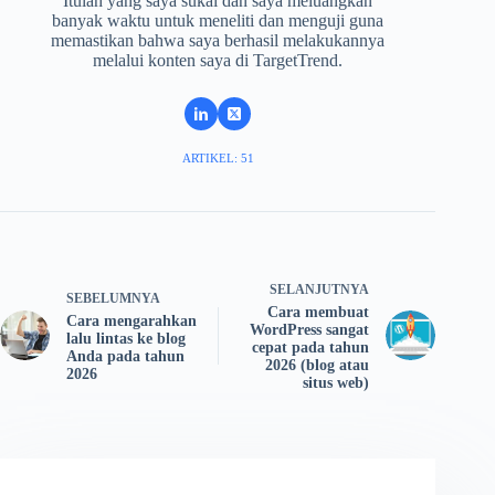
Itulah yang saya sukai dan saya meluangkan
banyak waktu untuk meneliti dan menguji guna
memastikan bahwa saya berhasil melakukannya
melalui konten saya di TargetTrend.
ARTIKEL: 51
SELANJUTNYA
SEBELUMNYA
Cara membuat
Cara mengarahkan
WordPress sangat
lalu lintas ke blog
cepat pada tahun
Anda pada tahun
2026 (blog atau
2026
situs web)