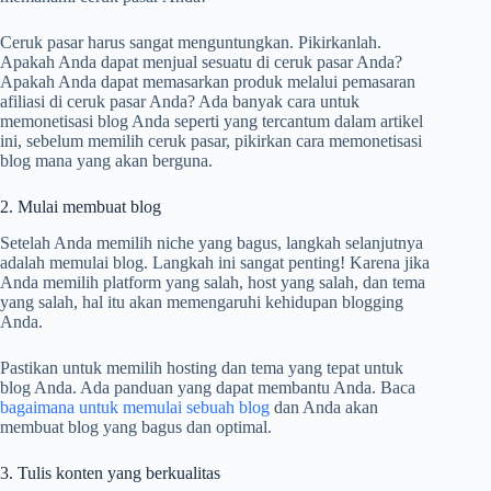
Ceruk pasar harus sangat menguntungkan. Pikirkanlah.
Apakah Anda dapat menjual sesuatu di ceruk pasar Anda?
Apakah Anda dapat memasarkan produk melalui pemasaran
afiliasi di ceruk pasar Anda? Ada banyak cara untuk
memonetisasi blog Anda seperti yang tercantum dalam artikel
ini, sebelum memilih ceruk pasar, pikirkan cara memonetisasi
blog mana yang akan berguna.
2. Mulai membuat blog
Setelah Anda memilih niche yang bagus, langkah selanjutnya
adalah memulai blog. Langkah ini sangat penting! Karena jika
Anda memilih platform yang salah, host yang salah, dan tema
yang salah, hal itu akan memengaruhi kehidupan blogging
Anda.
Pastikan untuk memilih hosting dan tema yang tepat untuk
blog Anda. Ada panduan yang dapat membantu Anda. Baca
bagaimana untuk memulai sebuah blog
dan Anda akan
membuat blog yang bagus dan optimal.
3. Tulis konten yang berkualitas