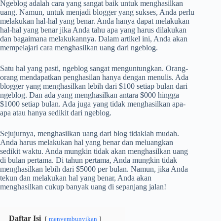
Ngeblog adalah cara yang sangat baik untuk menghasilkan
uang. Namun, untuk menjadi blogger yang sukses, Anda perlu
melakukan hal-hal yang benar. Anda hanya dapat melakukan
hal-hal yang benar jika Anda tahu apa yang harus dilakukan
dan bagaimana melakukannya. Dalam artikel ini, Anda akan
mempelajari cara menghasilkan uang dari ngeblog.
Satu hal yang pasti, ngeblog sangat menguntungkan. Orang-
orang mendapatkan penghasilan hanya dengan menulis. Ada
blogger yang menghasilkan lebih dari $100 setiap bulan dari
ngeblog. Dan ada yang menghasilkan antara $000 hingga
$1000 setiap bulan. Ada juga yang tidak menghasilkan apa-
apa atau hanya sedikit dari ngeblog.
Sejujurnya, menghasilkan uang dari blog tidaklah mudah. ​​
Anda harus melakukan hal yang benar dan meluangkan
sedikit waktu. Anda mungkin tidak akan menghasilkan uang
di bulan pertama. Di tahun pertama, Anda mungkin tidak
menghasilkan lebih dari $5000 per bulan. Namun, jika Anda
tekun dan melakukan hal yang benar, Anda akan
menghasilkan cukup banyak uang di sepanjang jalan!
Daftar Isi
menyembunyikan