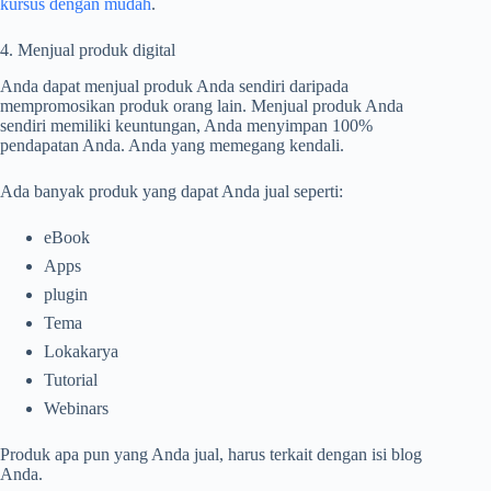
kursus dengan mudah
.
4. Menjual produk digital
Anda dapat menjual produk Anda sendiri daripada
mempromosikan produk orang lain. Menjual produk Anda
sendiri memiliki keuntungan, Anda menyimpan 100%
pendapatan Anda. Anda yang memegang kendali.
Ada banyak produk yang dapat Anda jual seperti:
eBook
Apps
plugin
Tema
Lokakarya
Tutorial
Webinars
Produk apa pun yang Anda jual, harus terkait dengan isi blog
Anda.