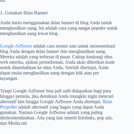
ini.
1. Gunakan Iklan Banner
Anda harus menggunakan iklan banner di blog Anda untuk
menghasilkan uang. Ini adalah cara yang sangat populer untuk
menghasilkan uang lewat blog.
Google AdSense
adalah cara nomor satu untuk memonetisasi
blog Anda dengan iklan banner dan menghasilkan uang.
Mereka adalah yang terbesar di pasar. Cukup kunjungi situs
web mereka, ajukan permohonan, Anda akan diberikan kode
untuk ditambahkan ke situs Anda. Setelah disetujui, Anda
dapat mulai menghasilkan uang dengan klik atau per
tayangan.
Tetapi Google AdSense bisa jadi sulit didapatkan bagi para
blogger pemula, jika demikian Anda mungkin ingin mencari
alternatif lain hingga Google AdSense Anda disetujui.
Iklan
Propeller
adalah alternatif yang bagus yang dapat Anda
gunakan. Namun Google AdSense adalah yang paling
direkomendasikan. Ada yang lain seperti Infolinks, pop ads,
dan Media.net