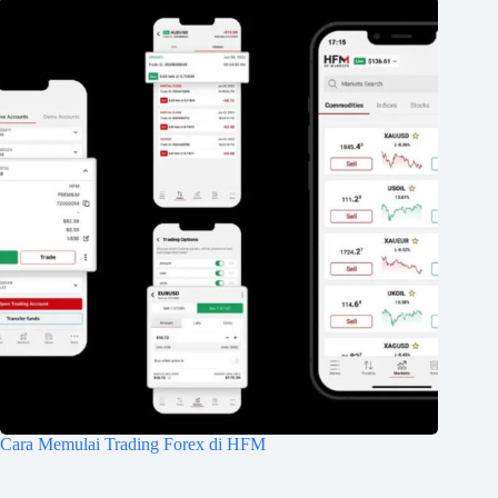
Cara Memulai Trading Forex di HFM