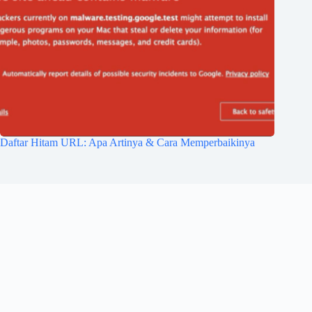
Daftar Hitam URL: Apa Artinya & Cara Memperbaikinya