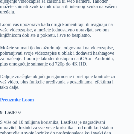
dijeljenje videozapisa sa zaslona ili web kamere. Također
možete snimati zvuk iz mikrofona ili internog zvuka na vašem
uređaju.
Loom vas upozorava kada drugi komentiraju ili reagiraju na
vaše videozapise, a možete jednostavno upravljati svojom
knjižnicom dok ste u pokretu, i sve to besplatno.
Možete snimati tjedno ažuriranje, odgovarati na videozapise,
pohranjivati ​​svoje videozapise u oblak i dodavati hashtagove
za praćenje. Loom je također dostupan na iOS-u i Androidu,
plus omogućuje snimanje od 720p do 4K HD.
Daljnje značajke uključuju sigurnosne i pristupne kontrole za
vaš video, plus funkcije uređivanja s pozadinama, efektima i
tako dalje.
Preuzmite Loom
9. LastPass
S više od 10 milijuna korisnika, LastPass je nagrađivani
upravitelj lozinki za sve vrste korisnika – od onih koji stalno
zaboravljaju svoje lozinke do profesionalaca koji svaki dan