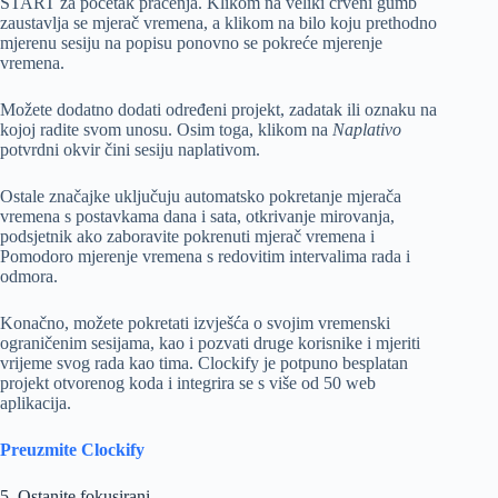
START za početak praćenja. Klikom na veliki crveni gumb
zaustavlja se mjerač vremena, a klikom na bilo koju prethodno
mjerenu sesiju na popisu ponovno se pokreće mjerenje
vremena.
Možete dodatno dodati određeni projekt, zadatak ili oznaku na
kojoj radite svom unosu. Osim toga, klikom na
Naplativo
potvrdni okvir čini sesiju naplativom.
Ostale značajke uključuju automatsko pokretanje mjerača
vremena s postavkama dana i sata, otkrivanje mirovanja,
podsjetnik ako zaboravite pokrenuti mjerač vremena i
Pomodoro mjerenje vremena s redovitim intervalima rada i
odmora.
Konačno, možete pokretati izvješća o svojim vremenski
ograničenim sesijama, kao i pozvati druge korisnike i mjeriti
vrijeme svog rada kao tima. Clockify je potpuno besplatan
projekt otvorenog koda i integrira se s više od 50 web
aplikacija.
Preuzmite Clockify
5. Ostanite fokusirani