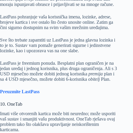
moraju ispunjavati obrasce i prijavljivati ​​se na mnoge račune.
LastPass pohranjuje vaša korisnička imena, lozinke, adrese,
brojeve kartica i sve ostalo što često unosite online. Zatim ga
čini sigurno dostupnim na svim vašim mrežnim uređajima.
Sve što trebate zapamtiti uz LastPass je jedna glavna lozinka i
to je to. Sustav vam pomaže generirati sigurne i jedinstvene
lozinke, kao i upozorava vas na one slabe.
LastPass je freemium ponuda. Besplatni plan ograničen je na
jedan uređaj i jednog korisnika, plus druga ograničenja. Ali s 3
USD mjesečno možete dobiti jednog korisnika
premija
plan i
sa 4 USD mjesečno, možete dobiti 6-korisnika
obitelj
Plan.
Preuzmite LastPass
10. OneTab
Imati više otvorenih kartica može biti neuredno; može usporiti
vaš sustav i smanjiti vašu produktivnost. OneTab rješava ovaj
problem tako što olakšava upravljanje neiskorištenim
karticama.