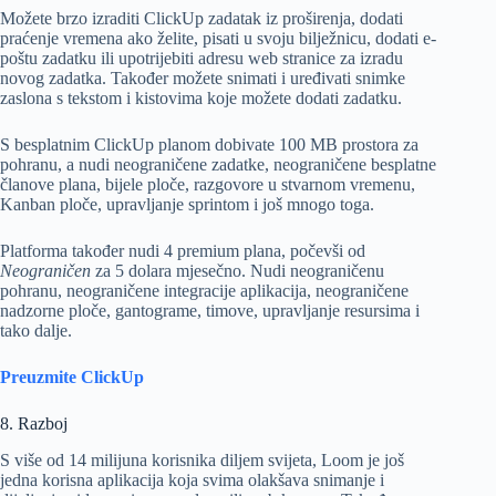
Možete brzo izraditi ClickUp zadatak iz proširenja, dodati
praćenje vremena ako želite, pisati u svoju bilježnicu, dodati e-
poštu zadatku ili upotrijebiti adresu web stranice za izradu
novog zadatka. Također možete snimati i uređivati ​​snimke
zaslona s tekstom i kistovima koje možete dodati zadatku.
S besplatnim ClickUp planom dobivate 100 MB prostora za
pohranu, a nudi neograničene zadatke, neograničene besplatne
članove plana, bijele ploče, razgovore u stvarnom vremenu,
Kanban ploče, upravljanje sprintom i još mnogo toga.
Platforma također nudi 4 premium plana, počevši od
Neograničen
za 5 dolara mjesečno. Nudi neograničenu
pohranu, neograničene integracije aplikacija, neograničene
nadzorne ploče, gantograme, timove, upravljanje resursima i
tako dalje.
Preuzmite ClickUp
8. Razboj
S više od 14 milijuna korisnika diljem svijeta, Loom je još
jedna korisna aplikacija koja svima olakšava snimanje i