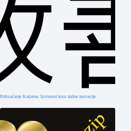
Prihvaćanje Kaizena: Izvrsnost kroz stalne inovacije