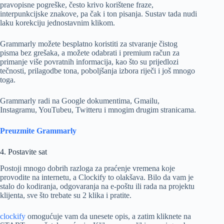
pravopisne pogreške, često krivo korištene fraze,
interpunkcijske znakove, pa čak i ton pisanja. Sustav tada nudi
laku korekciju jednostavnim klikom.
Grammarly možete besplatno koristiti za stvaranje čistog
pisma bez grešaka, a možete odabrati i premium račun za
primanje više povratnih informacija, kao što su prijedlozi
tečnosti, prilagodbe tona, poboljšanja izbora riječi i još mnogo
toga.
Grammarly radi na Google dokumentima, Gmailu,
Instagramu, YouTubeu, Twitteru i mnogim drugim stranicama.
Preuzmite Grammarly
4. Postavite sat
Postoji mnogo dobrih razloga za praćenje vremena koje
provodite na internetu, a Clockify to olakšava. Bilo da vam je
stalo do kodiranja, odgovaranja na e-poštu ili rada na projektu
klijenta, sve što trebate su 2 klika i pratite.
clockify
omogućuje vam da unesete opis, a zatim kliknete na