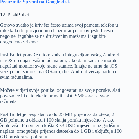
Preuzmite Spremi na Google disk
12. PushBullet
Gotovo svatko je kriv što često uzima svoj pametni telefon u
ruke kako bi provjerio ima li ažuriranja i obavijesti. I češće
nego ne, izgubite se na društvenim mrežama i izgubite
dragocjeno vrijeme.
PushBullet pomaže u tom smislu integracijom vašeg Android
ili iOS uređaja s vašim računalom, tako da nikada ne morate
napuštati monitor svoje radne stanice. Imajte na umu da iOS
verzija radi samo s macOS-om, dok Android verzija radi na
svim računalima.
Možete vidjeti svoje poruke, odgovarati na svoje poruke, slati
poveznice ili datoteke te primati i slati SMS-ove sa svog
računala.
PushBullet je besplatan za do 25 MB prijenosa datoteka, 2
GB pohrane u oblaku i 100 slanja poruka mjesečno. A ako
želite više, Pro verzija košta 3.33 USD mjesečno uz godišnju
naplatu, omogućuje prijenos datoteka do 1 GB i uključuje 100
GB prostora za pohranu.