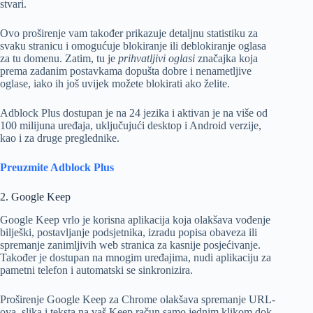
stvari.
Ovo proširenje vam također prikazuje detaljnu statistiku za
svaku stranicu i omogućuje blokiranje ili deblokiranje oglasa
za tu domenu. Zatim, tu je
prihvatljivi oglasi
značajka koja
prema zadanim postavkama dopušta dobre i nenametljive
oglase, iako ih još uvijek možete blokirati ako želite.
Adblock Plus dostupan je na 24 jezika i aktivan je na više od
100 milijuna uređaja, uključujući desktop i Android verzije,
kao i za druge preglednike.
Preuzmite Adblock Plus
2. Google Keep
Google Keep vrlo je korisna aplikacija koja olakšava vođenje
bilješki, postavljanje podsjetnika, izradu popisa obaveza ili
spremanje zanimljivih web stranica za kasnije posjećivanje.
Također je dostupan na mnogim uređajima, nudi aplikaciju za
pametni telefon i automatski se sinkronizira.
Proširenje Google Keep za Chrome olakšava spremanje URL-
ova, slika i teksta na vaš Keep račun samo jednim klikom dok