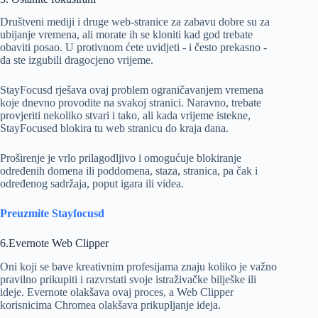
Društveni mediji i druge web-stranice za zabavu dobre su za
ubijanje vremena, ali morate ih se kloniti kad god trebate
obaviti posao. U protivnom ćete uvidjeti - i često prekasno -
da ste izgubili dragocjeno vrijeme.
StayFocusd rješava ovaj problem ograničavanjem vremena
koje dnevno provodite na svakoj stranici. Naravno, trebate
provjeriti nekoliko stvari i tako, ali kada vrijeme istekne,
StayFocused blokira tu web stranicu do kraja dana.
Proširenje je vrlo prilagodljivo i omogućuje blokiranje
određenih domena ili poddomena, staza, stranica, pa čak i
određenog sadržaja, poput igara ili videa.
Preuzmite Stayfocusd
6.Evernote Web Clipper
Oni koji se bave kreativnim profesijama znaju koliko je važno
pravilno prikupiti i razvrstati svoje istraživačke bilješke ili
ideje. Evernote olakšava ovaj proces, a Web Clipper
korisnicima Chromea olakšava prikupljanje ideja.