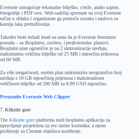
Evernote omogućuje tekstualne bilješke, crteže, audio zapise,
fotografije i PDF-ove. Web-sadržaj spremate na svoj Evernote
račun u oblaku i organizirate ga pomoću oznaka i naslova za
kasnija laka pretraživanja.
Također biste trebali imati na umu da je Evernote freemium
ponuda – sa
Besplatno, osobno,
i
profesionalac
planovi.
Besplatni plan ograničen je na 2 sinkronizacije uređaja,
maksimalnu veličinu bilješke od 25 MB i mjesečna prijenosa
od 60 MB.
Za više mogućnosti, osobni plan sinkronizira neograničen broj
uređaja s 10 GB mjesečnog prijenosa i maksimalnom
veličinom bilješke od 200 MB za 8.99 USD mjesečno.
Preuzmite Evernote Web Clipper
7. Kliknite gore
The
Kliknite gore
platforma nudi besplatnu aplikaciju za
upravljanje projektima za sve razine korisnika, a njeno
proširenje za Chrome olakšava korištenje.