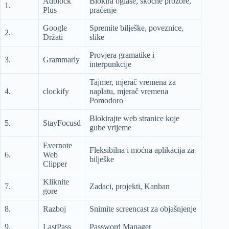
Adblock
Blokira oglase, skočne prozore,
1.
Plus
praćenje
Google
Spremite bilješke, poveznice,
2.
Držati
slike
Provjera gramatike i
3.
Grammarly
interpunkcije
Tajmer, mjerač vremena za
4.
clockify
naplatu, mjerač vremena
Pomodoro
Blokirajte web stranice koje
5.
StayFocusd
gube vrijeme
Evernote
Fleksibilna i moćna aplikacija za
6.
Web
bilješke
Clipper
Kliknite
7.
Zadaci, projekti, Kanban
gore
8.
Razboj
Snimite screencast za objašnjenje
9.
LastPass
Password Manager