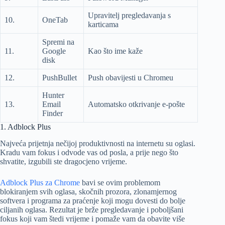
Upravitelj pregledavanja s
10.
OneTab
karticama
Spremi na
11.
Google
Kao što ime kaže
disk
12.
PushBullet
Push obavijesti u Chromeu
Hunter
13.
Email
Automatsko otkrivanje e-pošte
Finder
1. Adblock Plus
Najveća prijetnja nečijoj produktivnosti na internetu su oglasi.
Kradu vam fokus i odvode vas od posla, a prije nego što
shvatite, izgubili ste dragocjeno vrijeme.
Adblock Plus za Chrome
bavi se ovim problemom
blokiranjem svih oglasa, skočnih prozora, zlonamjernog
softvera i programa za praćenje koji mogu dovesti do bolje
ciljanih oglasa. Rezultat je brže pregledavanje i poboljšani
fokus koji vam štedi vrijeme i pomaže vam da obavite više