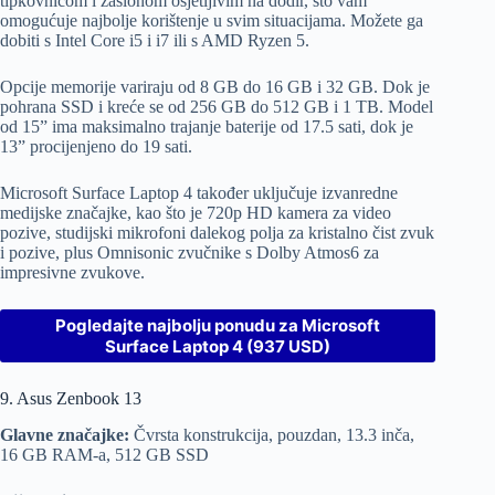
tipkovnicom i zaslonom osjetljivim na dodir, što vam
omogućuje najbolje korištenje u svim situacijama. Možete ga
dobiti s Intel Core i5 i i7 ili s AMD Ryzen 5.
Opcije memorije variraju od 8 GB do 16 GB i 32 GB. Dok je
pohrana SSD i kreće se od 256 GB do 512 GB i 1 TB. Model
od 15” ima maksimalno trajanje baterije od 17.5 sati, dok je
13” procijenjeno do 19 sati.
Microsoft Surface Laptop 4 također uključuje izvanredne
medijske značajke, kao što je 720p HD kamera za video
pozive, studijski mikrofoni dalekog polja za kristalno čist zvuk
i pozive, plus Omnisonic zvučnike s Dolby Atmos6 za
impresivne zvukove.
Pogledajte najbolju ponudu za Microsoft
Surface Laptop 4 (937 USD)
9. Asus Zenbook 13
Glavne značajke:
Čvrsta konstrukcija, pouzdan, 13.3 inča,
16 GB RAM-a, 512 GB SSD