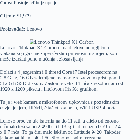
Cons:
Postoje jeftinije opcije
Cijena:
$1,979
Proizvođač:
Lenovo
Lenovo Thinkpad X1 Carbon ima dijelove od ugljičnih
vlakana koji ga čine super čvrstim prijenosnim strojem, koji
može izdržati puno mučenja i zlostavljanja.
Dolazi s 4-jezgrenim i 8-thread Core i7 Intel procesorom na
2.8 GHz, 16 GB zalemljene memorije s izravnim pristupom i
512 GB SSD diskom. Zaslon je velik 14 inča s rezolucijom od
1920 x 1200 piksela i Intelovom Iris Xe grafikom.
Tu je i web kamera s mikrofonom, tipkovnica s pozadinskim
osvjetljenjem, HDMI, čitač otiska prsta, Wifi i USB 4 porta.
Lenovo procjenjuje bateriju na do 11 sati, a cijelo prijenosno
računalo teži samo 2.49 lbs. (1.13 kg) i dimenzija 0.59 x 12.4
x 8.7 inča. To ga čini malo lakšim od Latitude 9420. Također
je kompatibilan s 4G i 5G širokopojasnim mrežama.