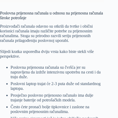
Poslovna prijenosna računala u odnosu na prijenosna računala
široke potrošnje
Proizvođači računala odavno su otkrili da tvrtke i obični
korisnici računala imaju različite potrebe za prijenosnim
računalima. Stoga su prirodno razvili seriju prijenosnih
računala prilagođeniju poslovnoj uporabi.
Slijedi kratka usporedba dviju vrsta kako biste stekli više
perspektive.
Poslovna prijenosna računala su čvršća jer su
napravljena da izdrže intenzivnu upotrebu na cesti i da
traju duže.
Poslovni laptop trajat će 2-3 puta duže od standardnog
laptopa.
Prosječno poslovno prijenosno računalo ima dulje
trajanje baterije od potrošačkih modela.
Često ćete pronaći bolje tipkovnice i zaslone na
poslovnim prijenosnim računalima.