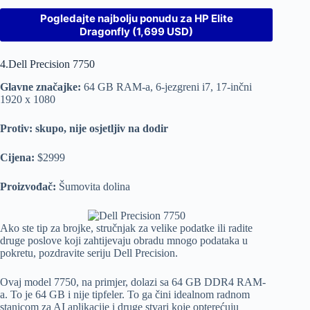
Pogledajte najbolju ponudu za HP Elite
Dragonfly (1,699 USD)
4.Dell Precision 7750
Glavne značajke:
64 GB RAM-a, 6-jezgreni i7, 17-inčni
1920 x 1080
Protiv: skupo, nije osjetljiv na dodir
Cijena:
$2999
Proizvođač:
Šumovita dolina
Ako ste tip za brojke, stručnjak za velike podatke ili radite
druge poslove koji zahtijevaju obradu mnogo podataka u
pokretu, pozdravite seriju Dell Precision.
Ovaj model 7750, na primjer, dolazi sa 64 GB DDR4 RAM-
a. To je 64 GB i nije tipfeler. To ga čini idealnom radnom
stanicom za AI aplikacije i druge stvari koje opterećuju