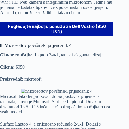
Whr i HD web kameru s integriranim mikrofonom. Jedina mu
je mana nedostatak tipkovnice s pozadinskim osvjetljenjem.
Ali onda, ne možete se žaliti na takvu cijenu.
Pogledajte najbolju ponudu za Dell Vostro (950
USD)
8. Microsoftov površinski prijenosnik 4
Glavne značajke:
Laptop 2-u-1, tanak i elegantan dizajn
Cijena:
$950
Proizvođač:
microsoft
Microsoft također proizvodi dobra poslovna prijenosna
računala, a ovo je Microsoft Surface Laptop 4. Dolazi u
dizajnu od 13.5 ili 15 inča, s nešto drugačijim značajkama za
svaki model.
Surface Laptop 4 je prijenosno računalo 2-u-1. Dolazi s