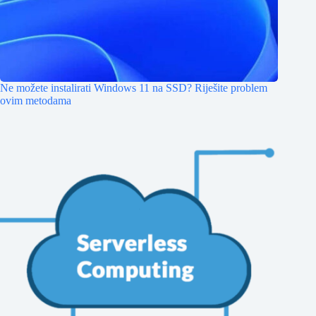
Ne možete instalirati Windows 11 na SSD? Riješite problem
ovim metodama