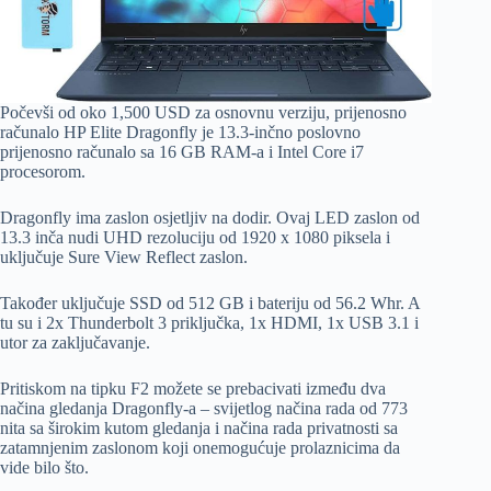
Počevši od oko 1,500 USD za osnovnu verziju, prijenosno
računalo HP Elite Dragonfly je 13.3-inčno poslovno
prijenosno računalo sa 16 GB RAM-a i Intel Core i7
procesorom.
Dragonfly ima zaslon osjetljiv na dodir. Ovaj LED zaslon od
13.3 inča nudi UHD rezoluciju od 1920 x 1080 piksela i
uključuje Sure View Reflect zaslon.
Također uključuje SSD od 512 GB i bateriju od 56.2 Whr. A
tu su i 2x Thunderbolt 3 priključka, 1x HDMI, 1x USB 3.1 i
utor za zaključavanje.
Pritiskom na tipku F2 možete se prebacivati ​​između dva
načina gledanja Dragonfly-a – svijetlog načina rada od 773
nita sa širokim kutom gledanja i načina rada privatnosti sa
zatamnjenim zaslonom koji onemogućuje prolaznicima da
vide bilo što.