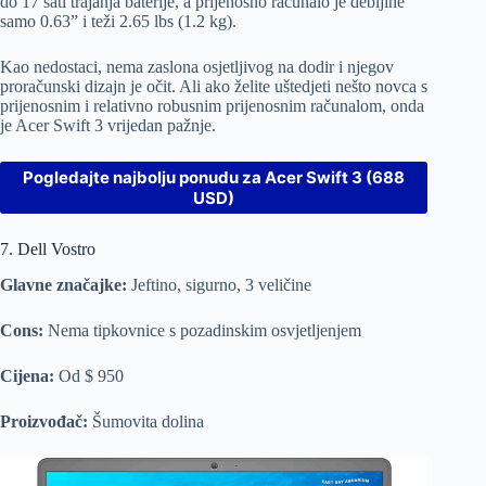
do 17 sati trajanja baterije, a prijenosno računalo je debljine
samo 0.63” i teži 2.65 lbs (1.2 kg).
Kao nedostaci, nema zaslona osjetljivog na dodir i njegov
proračunski dizajn je očit. Ali ako želite uštedjeti nešto novca s
prijenosnim i relativno robusnim prijenosnim računalom, onda
je Acer Swift 3 vrijedan pažnje.
Pogledajte najbolju ponudu za Acer Swift 3 (688
USD)
7. Dell Vostro
Glavne značajke:
Jeftino, sigurno, 3 veličine
Cons:
Nema tipkovnice s pozadinskim osvjetljenjem
Cijena:
Od $ 950
Proizvođač:
Šumovita dolina