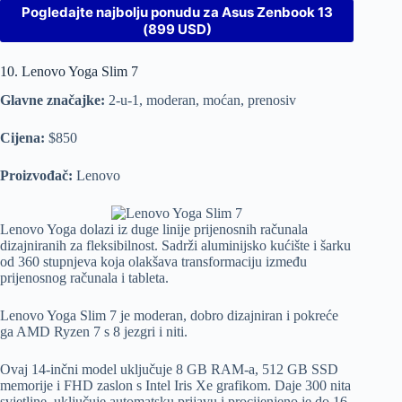
Pogledajte najbolju ponudu za Asus Zenbook 13
(899 USD)
10. Lenovo Yoga Slim 7
Glavne značajke:
2-u-1, moderan, moćan, prenosiv
Cijena:
$850
Proizvođač:
Lenovo
Lenovo Yoga dolazi iz duge linije prijenosnih računala
dizajniranih za fleksibilnost. Sadrži aluminijsko kućište i šarku
od 360 stupnjeva koja olakšava transformaciju između
prijenosnog računala i tableta.
Lenovo Yoga Slim 7 je moderan, dobro dizajniran i pokreće
ga AMD Ryzen 7 s 8 jezgri i niti.
Ovaj 14-inčni model uključuje 8 GB RAM-a, 512 GB SSD
memorije i FHD zaslon s Intel Iris Xe grafikom. Daje 300 nita
svjetline, uključuje automatsku prijavu i procijenjeno je do 16