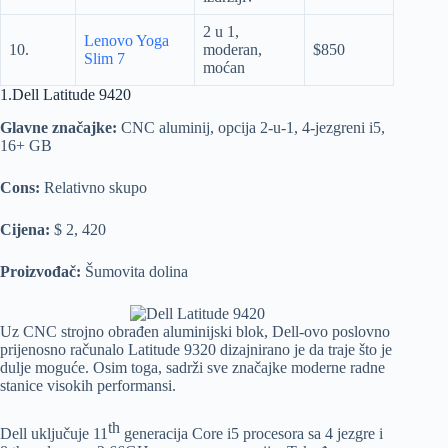
2 u 1,
Lenovo Yoga
10.
moderan,
$850
Slim 7
moćan
1.Dell Latitude 9420
Glavne značajke:
CNC aluminij, opcija 2-u-1, 4-jezgreni i5,
16+ GB
Cons:
Relativno skupo
Cijena:
$ 2, 420
Proizvođač:
Šumovita dolina
Uz CNC strojno obrađen aluminijski blok, Dell-ovo poslovno
prijenosno računalo Latitude 9320 dizajnirano je da traje što je
dulje moguće. Osim toga, sadrži sve značajke moderne radne
stanice visokih performansi.
th
Dell uključuje 11
generacija Core i5 procesora sa 4 jezgre i