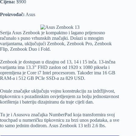
Cijena:
$900
Proizvođač:
Asus
Serija Asus Zenbook je kompaktno i lagano prijenosno
računalo s puno vrhunskih značajki. Dolazi u mnogim
varijantama, uključujući Zenbook, Zenbook Pro, Zenbook
Flip, Zenbook Duo i Fold.
Zenbook je dostupan u dizajnu od 13, 14 i 15 inča. 13-inčna
varijanta ima 13.3” FHD zaslon od 1920 x 1080 piksela i
opremljena je Core i7 Intel procesorom. Također ima 16 GB
RAM-a i 512 GB PCIe SSD-a za 829 USD.
Ostale značajke uključuju vojnu konstrukciju za izdržljivost,
tipkovnicu s pozadinskim osvjetljenjem za bolju jednostavnost
korištenja i bateriju dizajniranu da traje cijeli dan.
Tu je i Asusova značajka NumberPad koja transformira svoj
touchpad u numeričku tipkovnicu za brzi unos podataka, a sve
to samo jednim dodirom. Asus Zenbook 13 teži 2.6 lbs.