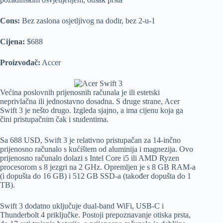
Cons:
Bez zaslona osjetljivog na dodir, bez 2-u-1
Cijena:
$688
Proizvođač:
Accer
Većina poslovnih prijenosnih računala je ili estetski
neprivlačna ili jednostavno dosadna. S druge strane, Acer
Swift 3 je nešto drugo. Izgleda sjajno, a ima cijenu koja ga
čini pristupačnim čak i studentima.
Sa 688 USD, Swift 3 je relativno pristupačan za 14-inčno
prijenosno računalo s kućištem od aluminija i magnezija. Ovo
prijenosno računalo dolazi s Intel Core i5 ili AMD Ryzen
procesorom s 8 jezgri na 2 GHz. Opremljen je s 8 GB RAM-a
(i dopušta do 16 GB) i 512 GB SSD-a (također dopušta do 1
TB).
Swift 3 dodatno uključuje dual-band WiFi, USB-C i
Thunderbolt 4 priključke. Postoji prepoznavanje otiska prsta,