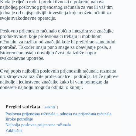
Kada je riječ o radu i produktivnosti u pokretu, nabava
najboljeg poslovnog prijenosnog računala za vas ili vaš tim
jedna je od najisplativijih investicija koje možete učiniti za
svoje svakodnevne operacije.
Poslovno prijenosno računalo obično integrira sve značajke
produktivnosti koje profesionalci trebaju u mobilnom
računalu, za razliku od značajki koje bi preferirao standardni
potrošač. Također imaju puno snage za obavljanje posla, a
istovremeno ostaju dovoljno čvrsti da izdrže napor
svakodnevne upotrebe.
Ovaj popis najboljih poslovnih prijenosnih računala razmatra
niz strojeva za različite profesionalce i područja. Ističe njihove
najbolje i jedinstvene značajke kako bi vam pomogao da
donesete najbolju moguću odluku o kupnji.
Pregled sadržaja
sakriti
Poslovna prijenosna računala u odnosu na prijenosna računala
široke potrošnje
Najbolja poslovna prijenosna računala
Zaključak