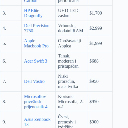
Carbon
performansi
HP Elite
UHD LED
3.
$1,700
Dragonfly
zaslon
Dell Precision
Vrhunski,
4.
$2,999
7750
dodatni RAM
Apple
Obožavatelji
5.
$1,999
Macbook Pro
Applea
Tanak,
6.
Acer Swift 3
moderan i
$688
pristupačan
Niski
7.
Dell Vostro
proračun,
$950
mala tvrtka
Microsoftov
Korisnici
8.
površinski
Microsofta, 2-
$950
prijenosnik 4
u-1
Čvrst,
Asus Zenbook
9.
prenosiv i
$900
13
izdržljiv