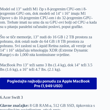
Model od 13" sadrži M1 čip s 8-jezgrenim CPU-om i 8-
jezgrenim GPU-om, dok modeli od 14" i 16" imaju M1
čipove s do 10-jezgrenim CPU-om i do 32-jezgrenim GPU-
om. Trebate imati na umu da su GPU-ovi bolji od CPU-a kada
su u pitanju paralelni računalni poslovi, poput grafike.
Što se tiče memorije, 13” nudi do 16 GB i 2 TB prostora za
pohranu, dok ostali nude do 64 GB i 8 TB prostora za
pohranu. Svi zasloni su Liquid Retina zaslon, ali verzije od
14" i 16" uključuju tehnologiju XDR (Extreme Dynamic
Range) s do 1,000 nita kontinuirane svjetline.
MacBook Pro 13" teži samo 3 lbs (1.4 kg), dok 14" teži 3.5
lbs (1.6 kg), a 16" teži 4.7 lbs. (2.1 kg).
Pogledajte najbolju ponudu za Apple MacBook
Pro (1,949 USD)
6.Acer Swift 3
Glavne značajke:
8 GB RAM-a, 512 GB SSD, tipkovnica s
pozadinskim osvjetljenjem, otisak prsta