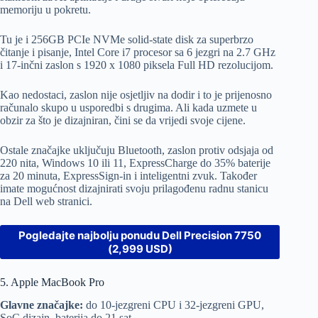
memoriju u pokretu.
Tu je i 256GB PCIe NVMe solid-state disk za superbrzo
čitanje i pisanje, Intel Core i7 procesor sa 6 jezgri na 2.7 GHz
i 17-inčni zaslon s 1920 x 1080 piksela Full HD rezolucijom.
Kao nedostaci, zaslon nije osjetljiv na dodir i to je prijenosno
računalo skupo u usporedbi s drugima. Ali kada uzmete u
obzir za što je dizajniran, čini se da vrijedi svoje cijene.
Ostale značajke uključuju Bluetooth, zaslon protiv odsjaja od
220 nita, Windows 10 ili 11, ExpressCharge do 35% baterije
za 20 minuta, ExpressSign-in i inteligentni zvuk. Također
imate mogućnost dizajnirati svoju prilagođenu radnu stanicu
na Dell web stranici.
Pogledajte najbolju ponudu Dell Precision 7750
(2,999 USD)
5. Apple MacBook Pro
Glavne značajke:
do 10-jezgreni CPU i 32-jezgreni GPU,
SoC dizajn, baterija do 21 sat