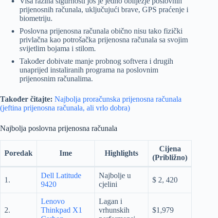
Viša razina sigurnosti još je jedno obilježje poslovnih
prijenosnih računala, uključujući brave, GPS praćenje i
biometriju.
Poslovna prijenosna računala obično nisu tako fizički
privlačna kao potrošačka prijenosna računala sa svojim
svijetlim bojama i stilom.
Također dobivate manje probnog softvera i drugih
unaprijed instaliranih programa na poslovnim
prijenosnim računalima.
Također čitajte:
Najbolja proračunska prijenosna računala
(jeftina prijenosna računala, ali vrlo dobra)
Najbolja poslovna prijenosna računala
Cijena
Poredak
Ime
Highlights
(Približno)
Dell Latitude
Najbolje u
1.
$ 2, 420
9420
cjelini
Lenovo
Lagan i
2.
Thinkpad X1
vrhunskih
$1,979