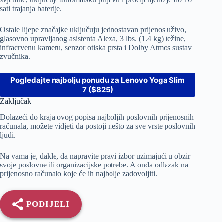
sati trajanja baterije.
Ostale lijepe značajke uključuju jednostavan prijenos uživo,
glasovno upravljanog asistenta Alexa, 3 lbs. (1.4 kg) težine,
infracrvenu kameru, senzor otiska prsta i Dolby Atmos sustav
zvučnika.
Pogledajte najbolju ponudu za Lenovo Yoga Slim
7 ($825)
Zaključak
Dolazeći do kraja ovog popisa najboljih poslovnih prijenosnih
računala, možete vidjeti da postoji nešto za sve vrste poslovnih
ljudi.
Na vama je, dakle, da napravite pravi izbor uzimajući u obzir
svoje poslovne ili organizacijske potrebe. A onda odlazak na
prijenosno računalo koje će ih najbolje zadovoljiti.
PODIJELI