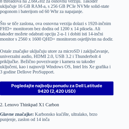
8 threadova na 2.66GHz za osnovnu verziju. Također
uključuje 16 GB RAM-a, s 256 GB PCIe NVMe solid-state
pogonom i baterijom od 60 Whr za napajanje.
Što se tiče zaslona, ​​ova osnovna verzija dolazi s 1920-inčnim
FHD+ monitorom bez dodira od 1200 x 14 piksela. Ali
također možete odabrati opciju 2-u-1 i dobiti isti 14-inčni
monitor s 2560 x 1600 QHD+ monitorom osjetljivim na dodir.
Ostale značajke uključuju utore za microSD i zaključavanje,
univerzalni audio, HDMI 2.0, USB 3.2 i Thunderbolt 4
priključke. Bežično povezivanje i kamera su također
uključeni, kao i najnoviji Windows OS, Intel Iris Xe grafika i
3 godine Dellove ProSupport.
Pogledajte najbolju ponudu za Dell Latitude
9420 (2,420 USD)
2. Lenovo Thinkpad X1 Carbon
Glavne značajke:
Karbonsko kućište, ultralako, brzo
punjenje, zaslon od 14 inča