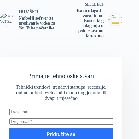
SLJEDEĆI
Kako ulagati i
PRIJAŠNJI
zaraditi od
Najbolji softver za
dvostrukog
uređivanje videa za
ulaganja u
YouTube početnike
jednostavnim
koracima
Primajte tehnološke stvari
Tehnički trendovi, trendovi startupa, recenzije,
online prihod, web alati i marketing jednom ili
dvaput mjesečno
Pridružite se