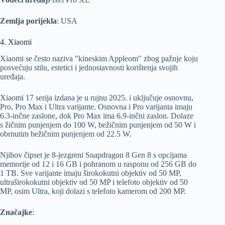
Zemlja porijekla
: USA
4. Xiaomi
Xiaomi se često naziva "kineskim Appleom" zbog pažnje koju
posvećuju stilu, estetici i jednostavnosti korištenja svojih
uređaja.
Xiaomi 17 serija izdana je u rujnu 2025. i uključuje osnovnu,
Pro, Pro Max i Ultra varijante. Osnovna i Pro varijanta imaju
6.3-inčne zaslone, dok Pro Max ima 6.9-inčni zaslon. Dolaze
s žičnim punjenjem do 100 W, bežičnim punjenjem od 50 W i
obrnutim bežičnim punjenjem od 22.5 W.
Njihov čipset je 8-jezgreni Snapdragon 8 Gen 8 s opcijama
memorije od 12 i 16 GB i pohranom u rasponu od 256 GB do
1 TB. Sve varijante imaju širokokutni objektiv od 50 MP,
ultraširokokutni objektiv od 50 MP i telefoto objektiv od 50
MP, osim Ultra, koji dolazi s telefoto kamerom od 200 MP.
Značajke
: