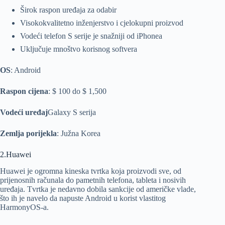
Širok raspon uređaja za odabir
Visokokvalitetno inženjerstvo i cjelokupni proizvod
Vodeći telefon S serije je snažniji od iPhonea
Uključuje mnoštvo korisnog softvera
OS
: Android
Raspon cijena
: $ 100 do $ 1,500
Vodeći uređaj
Galaxy S serija
Zemlja porijekla
: Južna Korea
2.Huawei
Huawei je ogromna kineska tvrtka koja proizvodi sve, od
prijenosnih računala do pametnih telefona, tableta i nosivih
uređaja. Tvrtka je nedavno dobila sankcije od američke vlade,
što ih je navelo da napuste Android u korist vlastitog
HarmonyOS-a.