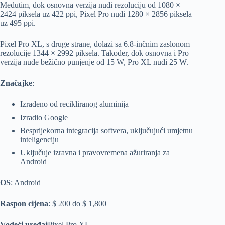
Međutim, dok osnovna verzija nudi rezoluciju od 1080 ×
2424 piksela uz 422 ppi, Pixel Pro nudi 1280 × 2856 piksela
uz 495 ppi.
Pixel Pro XL, s druge strane, dolazi sa 6.8-inčnim zaslonom
rezolucije 1344 × 2992 piksela. Također, dok osnovna i Pro
verzija nude bežično punjenje od 15 W, Pro XL nudi 25 W.
Značajke
:
Izrađeno od recikliranog aluminija
Izradio Google
Besprijekorna integracija softvera, uključujući umjetnu
inteligenciju
Uključuje izravna i pravovremena ažuriranja za
Android
OS
: Android
Raspon cijena
: $ 200 do $ 1,800
Vodeći uređaj
Pixel Pro XL