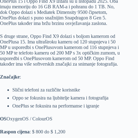
OnePlus 15 i Oppo Find X9 izdani su u listopadu 2025. Oba
imaju memoriju do 16 GB RAM-a i pohranu do 1 TB. No,
dok Oppo dolazi s Mediatek Dimensity 9500 čipsetom,
OnePlus dolazi s puno snažnijim Snapdragon 8 Gen 5.
OnePlus također ima bržu brzinu osvježavanja zaslona.
S druge strane, Oppo Find X9 dolazi s boljom kamerom od
OnePlusa 15. Ima ultraširoku kameru od 120 stupnjeva i 50
MP u usporedbi s OnePlusovom kamerom od 116 stupnjeva i
50 MP te telefoto kameru od 200 MP s 3x optičkim zumom, u
usporedbi s OnePlusovom kamerom od 50 MP. Oppo Find
također ima više softverskih značajki za snimanje fotografija.
Značajke
:
Slični telefoni za različite korisnike
Oppo se fokusira na ljubitelje kamera i fotografija
OnePlus se fokusira na performanse i igranje
OS
OxygenOS / ColourOS
Raspon cijena
: $ 800 do $ 1,200