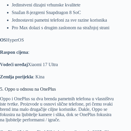
Jedinstveni dizajni vrhunske kvalitete
Snažan 8-jezgreni Snapdragon 8 SoC
Jednostavni pametni telefoni za sve razine korisnika
Pro Max dolazi s drugim zaslonom na stražnjoj strani
OS
HyperOS
Raspon cijena
:
Vodeći uređaj
Xiaomi 17 Ultra
Zemlja porijekla
: Kina
5. Oppo u odnosu na OnePlus
Oppo i OnePlus su dva brenda pametnih telefona u vlasništvu
iste tvrtke. Proizvode u osnovi slične telefone, pri čemu svaki
brend ima malo drugačije ciljne korisnike. Dakle, Oppo se
fokusira na ljubitelje kamere i slika, dok se OnePlus fokusira
na ljubitelje performansi / igrače.