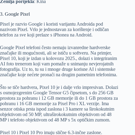
Zemlja porijekla
: Kina
3. Google Pixel
Pixel je razvio Google i koristi varijantu Androida pod
nazivom Pixel. Vrlo je jednostavan za korištenje i odličan
telefon za sve koji prelaze s iPhonea na Android.
Google Pixel telefoni često nemaju izvanredne hardverske
značajke ili mogućnosti, ali se ističu u softveru. Na primjer,
Pixel 10, koji je izdan u kolovozu 2025., dolazi s integriranim
AI foto trenerom koji vam pomaže u snimanju nevjerojatnih
fotografija. Uz to, tu su i mnoge druge korisne AI i sistemske
značajke koje nećete pronaći na drugim pametnim telefonima.
Što se tiče hardvera, Pixel 10 je i dalje vrlo impresivan. Dolazi
s osmojezgrenim Google Tensor G5 čipsetom, s do 256 GB
prostora za pohranu i 12 GB memorije ili do 1 GB prostora za
pohranu i 16 GB memorije za Pixel Pro i XL verzije. Ima
senzor otiska prsta ispod zaslona i 3 kamere sa širokokutnim
objektivom od 50 MP, ultraširokokutnim objektivom od 48
MP i telefoto objektivom od 48 MP s 5x optičkim zumom.
Pixel 10 i Pixel 10 Pro imaju slične 6.3-inčne zaslone.