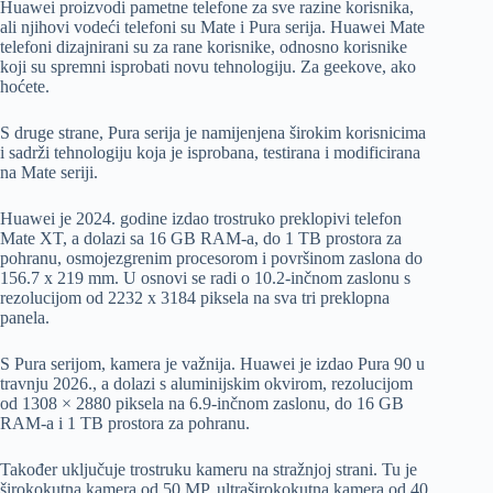
Huawei proizvodi pametne telefone za sve razine korisnika,
ali njihovi vodeći telefoni su Mate i Pura serija. Huawei Mate
telefoni dizajnirani su za rane korisnike, odnosno korisnike
koji su spremni isprobati novu tehnologiju. Za geekove, ako
hoćete.
S druge strane, Pura serija je namijenjena širokim korisnicima
i sadrži tehnologiju koja je isprobana, testirana i modificirana
na Mate seriji.
Huawei je 2024. godine izdao trostruko preklopivi telefon
Mate XT, a dolazi sa 16 GB RAM-a, do 1 TB prostora za
pohranu, osmojezgrenim procesorom i površinom zaslona do
156.7 x 219 mm. U osnovi se radi o 10.2-inčnom zaslonu s
rezolucijom od 2232 x 3184 piksela na sva tri preklopna
panela.
S Pura serijom, kamera je važnija. Huawei je izdao Pura 90 u
travnju 2026., a dolazi s aluminijskim okvirom, rezolucijom
od 1308 × 2880 piksela na 6.9-inčnom zaslonu, do 16 GB
RAM-a i 1 TB prostora za pohranu.
Također uključuje trostruku kameru na stražnjoj strani. Tu je
širokokutna kamera od 50 MP, ultraširokokutna kamera od 40