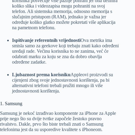
korisnika posvećuje više pažnje pohrani jer ona definira
koliko slika i videozapisa mogu pohraniti na svoj
telefon. Ali sistemska memorija, odnosno memorija s
slučajnim pristupom (RAM), jednako je važna jer
određuje koliko glatko možete pokretati više aplikacija
na pametnom telefonu.
Ispitivanje referentnih vrijednosti
Ova metrika ima
smisla samo za geekove koji trebaju znati kako određeni
uređaji rade. Većinu korisnika to ne zanima, već će
odabrati marku za koju se zna da dobro obavlja
određene zadatke.
Ljubaznost prema korisniku
Appleovi proizvodi su
cijenjeni zbog svoje jednostavnosti korištenja, pa bi
alternativni telefoni trebali pružiti mnogo ili više
jednostavnosti korištenja.
1. Samsung
Samsung je nekoć izrađivao komponente za iPhone za Apple
prije nego što su dvije tvrtke započele žestoko pravno
rivalstvo. Dakle, prvo što biste trebali znati o Samsung
telefonima jest da su usporedive kvalitete s iPhoneom.