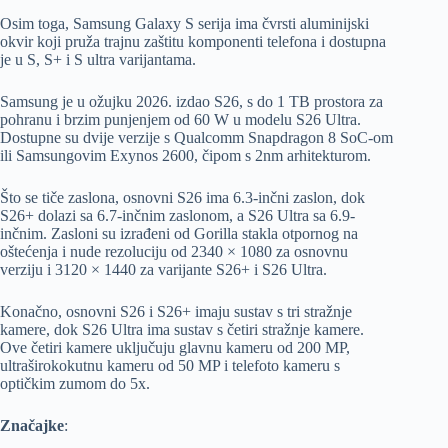
Osim toga, Samsung Galaxy S serija ima čvrsti aluminijski
okvir koji pruža trajnu zaštitu komponenti telefona i dostupna
je u S, S+ i S ultra varijantama.
Samsung je u ožujku 2026. izdao S26, s do 1 TB prostora za
pohranu i brzim punjenjem od 60 W u modelu S26 Ultra.
Dostupne su dvije verzije s Qualcomm Snapdragon 8 SoC-om
ili Samsungovim Exynos 2600, čipom s 2nm arhitekturom.
Što se tiče zaslona, ​​osnovni S26 ima 6.3-inčni zaslon, dok
S26+ dolazi sa 6.7-inčnim zaslonom, a S26 Ultra sa 6.9-
inčnim. Zasloni su izrađeni od Gorilla stakla otpornog na
oštećenja i nude rezoluciju od 2340 × 1080 za osnovnu
verziju i 3120 × 1440 za varijante S26+ i S26 Ultra.
Konačno, osnovni S26 i S26+ imaju sustav s tri stražnje
kamere, dok S26 Ultra ima sustav s četiri stražnje kamere.
Ove četiri kamere uključuju glavnu kameru od 200 MP,
ultraširokokutnu kameru od 50 MP i telefoto kameru s
optičkim zumom do 5x.
Značajke
: