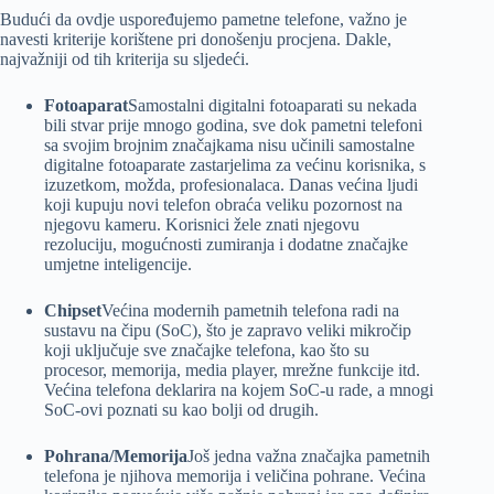
Budući da ovdje uspoređujemo pametne telefone, važno je
navesti kriterije korištene pri donošenju procjena. Dakle,
najvažniji od tih kriterija su sljedeći.
Fotoaparat
Samostalni digitalni fotoaparati su nekada
bili stvar prije mnogo godina, sve dok pametni telefoni
sa svojim brojnim značajkama nisu učinili samostalne
digitalne fotoaparate zastarjelima za većinu korisnika, s
izuzetkom, možda, profesionalaca. Danas većina ljudi
koji kupuju novi telefon obraća veliku pozornost na
njegovu kameru. Korisnici žele znati njegovu
rezoluciju, mogućnosti zumiranja i dodatne značajke
umjetne inteligencije.
Chipset
Većina modernih pametnih telefona radi na
sustavu na čipu (SoC), što je zapravo veliki mikročip
koji uključuje sve značajke telefona, kao što su
procesor, memorija, media player, mrežne funkcije itd.
Većina telefona deklarira na kojem SoC-u rade, a mnogi
SoC-ovi poznati su kao bolji od drugih.
Pohrana/Memorija
Još jedna važna značajka pametnih
telefona je njihova memorija i veličina pohrane. Većina