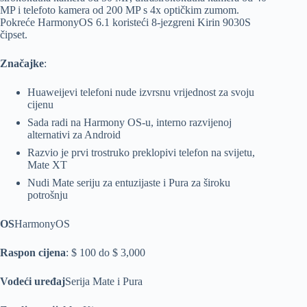
MP i telefoto kamera od 200 MP s 4x optičkim zumom.
Pokreće HarmonyOS 6.1 koristeći 8-jezgreni Kirin 9030S
čipset.
Značajke
:
Huaweijevi telefoni nude izvrsnu vrijednost za svoju
cijenu
Sada radi na Harmony OS-u, interno razvijenoj
alternativi za Android
Razvio je prvi trostruko preklopivi telefon na svijetu,
Mate XT
Nudi Mate seriju za entuzijaste i Pura za široku
potrošnju
OS
HarmonyOS
Raspon cijena
: $ 100 do $ 3,000
Vodeći uređaj
Serija Mate i Pura