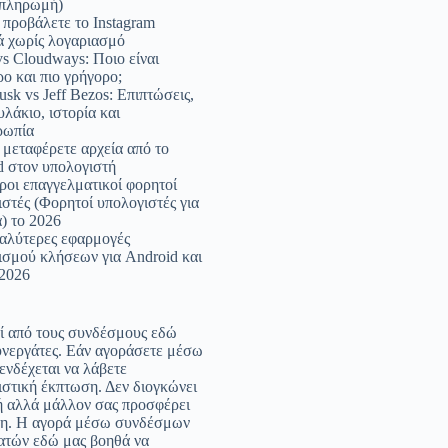
 πληρωμή)
 προβάλετε το Instagram
ά χωρίς λογαριασμό
s Cloudways: Ποιο είναι
ο και πιο γρήγορο;
sk vs Jeff Bezos: Επιπτώσεις,
λάκιο, ιστορία και
ρωπία
 μεταφέρετε αρχεία από το
d στον υπολογιστή
ροι επαγγελματικοί φορητοί
στές (Φορητοί υπολογιστές για
) το 2026
καλύτερες εφαρμογές
ισμού κλήσεων για Android και
 2026
ί από τους συνδέσμους εδώ
υνεργάτες. Εάν αγοράσετε μέσω
ενδέχεται να λάβετε
ιστική έκπτωση. Δεν διογκώνει
μή αλλά μάλλον σας προσφέρει
η. Η αγορά μέσω συνδέσμων
ατών εδώ μας βοηθά να