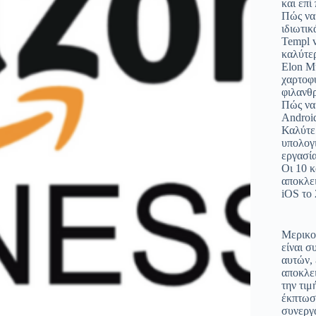
και επί
Πώς να
ιδιωτικ
Templ v
καλύτερ
Elon Mu
χαρτοφυ
φιλανθ
Πώς να
Androi
Καλύτε
υπολογι
εργασία
Οι 10 
αποκλε
iOS το
Μερικο
είναι σ
αυτών, 
αποκλε
την τι
έκπτωσ
συνεργ