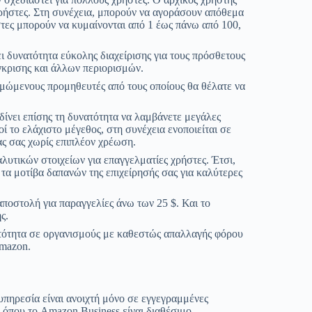
ί χρήστες. Στη συνέχεια, μπορούν να αγοράσουν απόθεμα
τες μπορούν να κυμαίνονται από 1 έως πάνω από 100,
ι δυνατότητα εύκολης διαχείρισης για τους πρόσθετους
γκρισης και άλλων περιορισμών.
ιμώμενους προμηθευτές από τους οποίους θα θέλατε να
δίνει επίσης τη δυνατότητα να λαμβάνετε μεγάλες
ί το ελάχιστο μέγεθος, στη συνέχεια ενοποιείται σε
ας σας χωρίς επιπλέον χρέωση.
λυτικών στοιχείων για επαγγελματίες χρήστες. Έτσι,
τα μοτίβα δαπανών της επιχείρησής σας για καλύτερες
οστολή για παραγγελίες άνω των 25 $. Και το
ς.
ατότητα σε οργανισμούς με καθεστώς απαλλαγής φόρου
Amazon.
υπηρεσία είναι ανοιχτή μόνο σε εγγεγραμμένες
ς όπου το Amazon Business είναι διαθέσιμο.