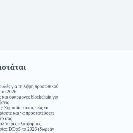
ιστάται
ουλές για τη λήψη προσωπικού
 το 2026
ς και εφαρμογές blockchain για
ήσεις
g: Σημασία, τύποι, πώς να
ρίσετε και να προστατεύσετε
τό σας
καλύτερες πλατφόρμες
σίας DDoS το 2026 (δωρεάν