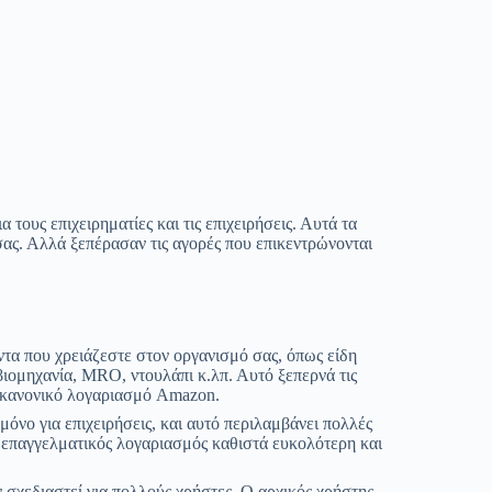
τους επιχειρηματίες και τις επιχειρήσεις. Αυτά τα
σας. Αλλά ξεπέρασαν τις αγορές που επικεντρώνονται
τα που χρειάζεστε στον οργανισμό σας, όπως είδη
βιομηχανία, MRO, ντουλάπι κ.λπ. Αυτό ξεπερνά τις
 κανονικό λογαριασμό Amazon.
μόνο για επιχειρήσεις, και αυτό περιλαμβάνει πολλές
 επαγγελματικός λογαριασμός καθιστά ευκολότερη και
 σχεδιαστεί για πολλούς χρήστες. Ο αρχικός χρήστης