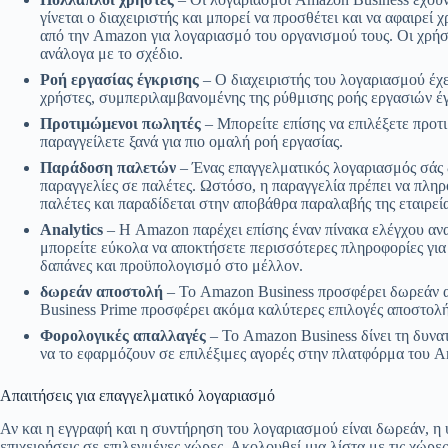
γίνεται ο διαχειριστής και μπορεί να προσθέτει και να αφαιρε
από την Amazon για λογαριασμό του οργανισμού τους. Οι χρήσ
ανάλογα με το σχέδιο.
Ροή εργασίας έγκρισης
– Ο διαχειριστής του λογαριασμού έχε
χρήστες, συμπεριλαμβανομένης της ρύθμισης ροής εργασιών έ
Προτιμώμενοι πωλητές
– Μπορείτε επίσης να επιλέξετε προτ
παραγγείλετε ξανά για πιο ομαλή ροή εργασίας.
Παράδοση παλετών
– Ένας επαγγελματικός λογαριασμός σάς 
παραγγελίες σε παλέτες. Ωστόσο, η παραγγελία πρέπει να πληρο
παλέτες και παραδίδεται στην αποβάθρα παραλαβής της εταιρεί
Analytics
– Η Amazon παρέχει επίσης έναν πίνακα ελέγχου ανα
μπορείτε εύκολα να αποκτήσετε περισσότερες πληροφορίες για 
δαπάνες και προϋπολογισμό στο μέλλον.
δωρεάν αποστολή
– Το Amazon Business προσφέρει δωρεάν απ
Business Prime προσφέρει ακόμα καλύτερες επιλογές αποστολή
Φορολογικές απαλλαγές
– Το Amazon Business δίνει τη δυν
να το εφαρμόζουν σε επιλέξιμες αγορές στην πλατφόρμα του 
Απαιτήσεις για επαγγελματικό λογαριασμό
Αν και η εγγραφή και η συντήρηση του λογαριασμού είναι δωρεάν, η 
επιχειρήσεις σε επιλεγμένες χώρες. Ακολουθεί μια λίστα με τις χώρε