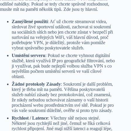
odlišné nabídky. Pokud se tedy chcete správně rozhodnout,
musíte mít na paměti několik tipů. Zde jsou ty hlavní.
Zamýšlené použití
: Ať už chcete streamovat videa,
sledovat živé sportovní události, zachovat si soukromí
na sociálních sítích nebo jen chcete zůstat v bezpečí při
surfování na veřejných WiFi, váš hlavní důvod, proč
potřebujete VPN, je důležitý, protože vám pomůže
vybrat správného poskytovatele služeb.
Umístění serveru
: Pokud se chcete vyhnout digitální
službě, která využívá IP pro geografické filtrování, nebo
ji využívat, pak bude nejlepší volbou služba VPN s co
největším počtem umístění serverů ve vaší cílové
oblasti.
Žádné protokoly Zásady
: Soukromí je další problém,
který je třeba mít na paměti. Většina poskytovatelů
služeb nabízí zásady bez protokolování, což znamená,
že nikdy nebudou uchovávat záznamy o vaší historii
procházení webu prostřednictvím své sítě. Pokud je pro
vás vaše soukromí důležité, ověřte si proto tyto zásady.
Rychlost / Latence
: Všechny sítě nejsou stejné.
Některé jsou rychlejší než jiné, čemuž se říká celková
rychlost připojení. Jiné mají nižší latenci a reagují lépe,