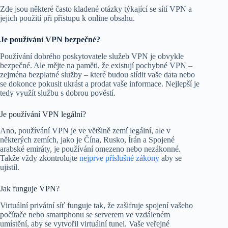
Zde jsou některé často kladené otázky týkající se sítí VPN a
jejich použití při přístupu k online obsahu.
Je používání VPN bezpečné?
Používání dobrého poskytovatele služeb VPN je obvykle
bezpečné. Ale mějte na paměti, že existují pochybné VPN –
zejména bezplatné služby – které budou slídit vaše data nebo
se dokonce pokusit ukrást a prodat vaše informace. Nejlepší je
tedy využít službu s dobrou pověstí.
Je používání VPN legální?
Ano, používání VPN je ve většině zemí legální, ale v
některých zemích, jako je Čína, Rusko, Írán a Spojené
arabské emiráty, je používání omezeno nebo nezákonné.
Takže vždy zkontrolujte
nejprve příslušné zákony
aby se
ujistil.
Jak funguje VPN?
Virtuální privátní síť funguje tak, že zašifruje spojení vašeho
počítače nebo smartphonu se serverem ve vzdáleném
umístění, aby se vytvořil virtuální tunel. Vaše veřejné