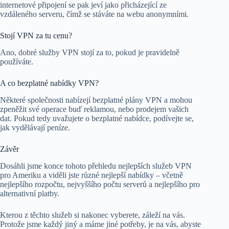
internetové připojení se pak jeví jako přicházející ze
vzdáleného serveru, čímž se stáváte na webu anonymními.
Stojí VPN za tu cenu?
Ano, dobré služby VPN stojí za to, pokud je pravidelně
používáte.
A co bezplatné nabídky VPN?
Některé společnosti nabízejí bezplatné plány VPN a mohou
zpeněžit své operace buď reklamou, nebo prodejem vašich
dat. Pokud tedy uvažujete o bezplatné nabídce, podívejte se,
jak vydělávají peníze.
Závěr
Dosáhli jsme konce tohoto přehledu nejlepších služeb VPN
pro Ameriku a viděli jste různé nejlepší nabídky – včetně
nejlepšího rozpočtu, nejvyššího počtu serverů a nejlepšího pro
alternativní platby.
Kterou z těchto služeb si nakonec vyberete, záleží na vás.
Protože jsme každý jiný a máme jiné potřeby, je na vás, abyste