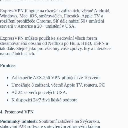
ExpressVPN funguje na různých zařízeních, včetně Android,
Windows, Mac, iOS, směrovačích, Firestick, Apple TV a
rozšíření prohlížeče Chrome. Síť dále nabízí 50+ umístění
serverů v Americe a 20+ umístění v USA.
ExpressVPN můžete použít ke sledování všech forem
streamovaného obsahu od Netflixu po Hulu, HBO, ESPN a
tak dále. Stejně jako pro všechny vaše zprávy, hry a interakce
na sociálních sítích.
Funkce
:
Zabezpečte AES-256 VPN připojení ze 105 zemí
Umožňuje 8 zařízení, včetně Apple TV, routeru, PC
Až 24 serverů po celých USA.
K dispozici 24/7 živá lidská podpora
4. Protonová VPN
Podmínky-události
: Soukromí založené na Švýcarsku,
stahování P2P, software s otevřeným zdrojovým kódem