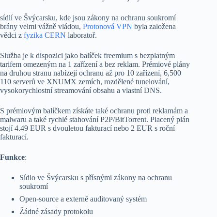
sídlí ve Švýcarsku, kde jsou zákony na ochranu soukromí
brány velmi vážně vládou,
Protonová VPN
byla založena
vědci z
fyzika CERN
laboratoř.
Služba je k dispozici jako balíček freemium s bezplatným
tarifem omezeným na 1 zařízení a bez reklam. Prémiové plány
na druhou stranu nabízejí ochranu až pro 10 zařízení, 6,500
110 serverů ve XNUMX zemích, rozdělené tunelování,
vysokorychlostní streamování obsahu a vlastní DNS.
S prémiovým balíčkem získáte také ochranu proti reklamám a
malwaru a také rychlé stahování P2P/BitTorrent. Placený plán
stojí 4.49 EUR s dvouletou fakturací nebo 2 EUR s roční
fakturací.
Funkce
:
Sídlo ve Švýcarsku s přísnými zákony na ochranu
soukromí
Open-source a externě auditovaný systém
Žádné zásady protokolu