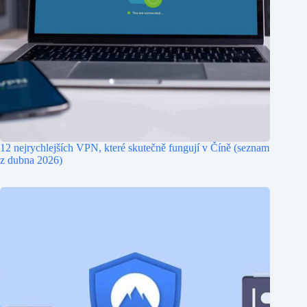
12 nejrychlejších VPN, které skutečně fungují v Číně (seznam
z dubna 2026)