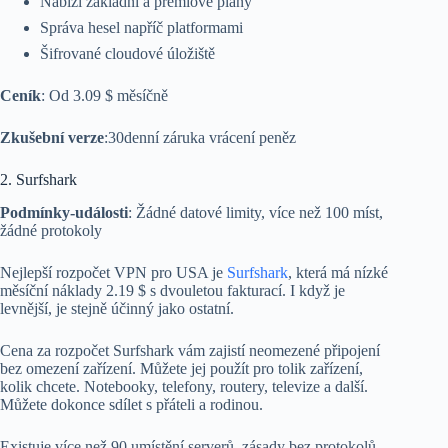
Nabízí základní a prémiové plány
Správa hesel napříč platformami
Šifrované cloudové úložiště
Ceník
: Od 3.09 $ měsíčně
Zkušební verze
:30denní záruka vrácení peněz
2. Surfshark
Podmínky-události
: Žádné datové limity, více než 100 míst,
žádné protokoly
Nejlepší rozpočet VPN pro USA je
Surfshark
, která má nízké
měsíční náklady 2.19 $ s dvouletou fakturací. I když je
levnější, je stejně účinný jako ostatní.
Cena za rozpočet Surfshark vám zajistí neomezené připojení
bez omezení zařízení. Můžete jej použít pro tolik zařízení,
kolik chcete. Notebooky, telefony, routery, televize a další.
Můžete dokonce sdílet s přáteli a rodinou.
Existuje více než 90 umístění serverů, zásady bez protokolů,