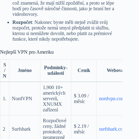
což znamená, že mají nižší zpoždění, a proto se lépe
hodí pro časově náročné činnosti, jako je hraní her a
videohovory.
Rozpočet
: Nakonec byste měli stejně zvážit svůj
rozpočet, protože nemá smysl předplatit si službu,
kterou si nemůžete dovolit, nebo platit za prémiové
funkce, které nikdy nepotřebujete.
Nejlepší VPN pro Ameriku
S
Podmínky-
/
Jméno
Ceník
Webová stránk
události
N
1,900 10+
amerických
$ 3.09 /
1.
NordVPN
serverů,
nordvpn.com
měsíc
XNUMX
zařízení
Rozpočtové
ceny, žádné
$ 2.19 /
2
Surfshark
surfshark.com
protokoly,
měsíc
neomezeně