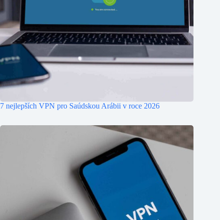
7 nejlepších VPN pro Saúdskou Arábii v roce 2026