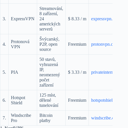
Streamování,
8 zařízení,
3.
ExpressVPN
24
$ 8.33 / m
expressvpn.com
amerických
serverů
Švýcarský,
Protonová
4.
P2P, open
Freemium
protonvpn.com
VPN
source
50 stavů,
vyhrazená
IP,
5.
PIA
$ 3.33 / m
privateinternetacces
neomezený
počet
zařízení
125 míst,
Hotspot
6.
dělené
Freemium
hotspotshield.com
Shield
tunelování
Windscribe
Bitcoin
7.
Freemium
windscribe.com
Pro
platby