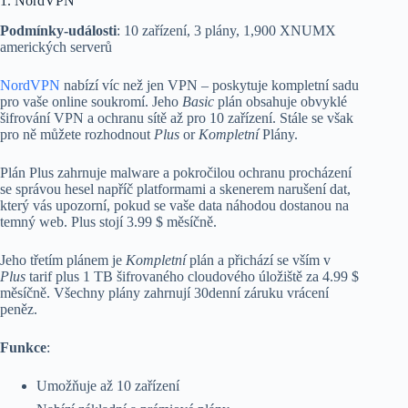
1. NordVPN
Podmínky-události
: 10 zařízení, 3 plány, 1,900 XNUMX
amerických serverů
NordVPN
nabízí víc než jen VPN – poskytuje kompletní sadu
pro vaše online soukromí. Jeho
Basic
plán obsahuje obvyklé
šifrování VPN a ochranu sítě až pro 10 zařízení. Stále se však
pro ně můžete rozhodnout
Plus
or
Kompletní
Plány.
Plán Plus zahrnuje malware a pokročilou ochranu procházení
se správou hesel napříč platformami a skenerem narušení dat,
který vás upozorní, pokud se vaše data náhodou dostanou na
temný web. Plus stojí 3.99 $ měsíčně.
Jeho třetím plánem je
Kompletní
plán a přichází se vším v
Plus
tarif plus 1 TB šifrovaného cloudového úložiště za 4.99 $
měsíčně. Všechny plány zahrnují 30denní záruku vrácení
peněz.
Funkce
:
Umožňuje až 10 zařízení