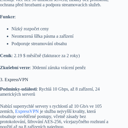
ochrana před hrozbami a podpora streamovacích služeb.
Funkce
:
Nízký rozpočet ceny
Neomezená šířka pásma a zařízení
Podporuje streamování obsahu
Ceník
: 2.19 $ měsíčně (fakturace za 2 roky)
Zkušební verze
: 30denní záruka vrácení peněz
3. ExpressVPN
Podmínky-události
: Rychlá 10 Gbps, až 8 zařízení, 24
amerických serverů
Nabízí superrychlé servery s rychlostí až 10 Gb/s ve 105
zemích,
ExpressVPN
je služba nejvyšší kvality, která
obsahuje osvědčené postupy, včetně zásady bez
protokolování, šifrování AES-256, vícejazyčného rozhraní a
použití až na 8 zařízeních najednou.