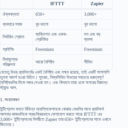
IFTTT
Zapier
ঐক্যবদ্ধতা
650+
3,000+
ব্যবহারে সহজ
খুব ভালো
খুব ভালো
ব্যক্তিগত এবং একক-
দল এবং বড়
নির্ধারিত শ্রোতা
প্রেনিউর
ব্যবসা
প্রাইসিং
Freemium
Freemium
বিনামূল্যের
আরো বৈশিষ্ট্য
সীমিত
পরিকল্পনা
যেহেতু উভয় প্ল্যাটফর্মের একই বৈশিষ্ট্য এবং লক্ষ্য রয়েছে, তাই একটি পাশাপাশি
তুলনা আদর্শ হওয়া উচিত। সুতরাং, নিম্নলিখিত উভয়ের সবচেয়ে গুরুত্বপূর্ণ
বৈশিষ্ট্যগুলির দিকে নজর দেওয়া হল। এবং কিভাবে তারা একে অপরের বিরুদ্ধে
স্ট্যান্ড আপ.
1. সংহতকরণ
ইন্টিগ্রেশন বলতে বিভিন্ন অ্যাপ্লিকেশানকে বোঝায় যেগুলির সাথে প্ল্যাটফর্ম
আপনার কাজগুলিকে স্বয়ংক্রিয়ভাবে যোগাযোগ করতে পারে৷ IFTTT এর
3,000+ ইন্টিগ্রেশনের বিপরীতে Zapier তার 650+ ইন্টিগ্রেশনের সাথে এখানে
জিতেছে।