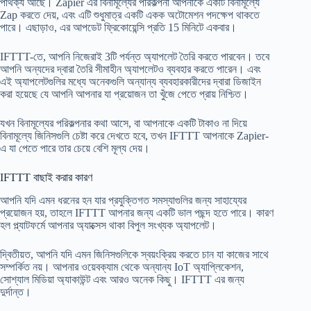
পার্থক্য আছে। Zapier এর বিনামূল্যের পরিকল্পনা আপনাকে একটি বিনামূল্যে
Zap করতে দেয়, এবং এটি শুধুমাত্র একটি একক অটোমেশন পদক্ষেপ থাকতে
পারে। এছাড়াও, এর আপডেট ফ্রিকোয়েন্সি প্রতি 15 মিনিটে একবার।
IFTTT-তে, আপনি নিজেরাই 3টি পর্যন্ত অ্যাপলেট তৈরি করতে পারবেন। তবে
আপনি অন্যদের দ্বারা তৈরি সীমাহীন অ্যাপলেটও ব্যবহার করতে পারেন। এবং
এই অ্যাপলেটগুলির মধ্যে অনেকগুলি অন্যান্য ব্যবহারকারীদের দ্বারা ডিজাইন
করা হয়েছে যে আপনি আপনার যা প্রয়োজন তা খুঁজে পেতে প্রায় নিশ্চিত।
যখন বিনামূল্যের পরিকল্পনার কথা আসে, বা আপনাকে একটি টাকাও না দিয়ে
বিনামূল্যে জিনিসগুলি চেষ্টা করে দেখতে হবে, তখন IFTTT আপনাকে Zapier-
এ যা পেতে পারে তার চেয়ে বেশি মূল্য দেয়।
IFTTT বাছাই করার কারণ
আপনি যদি এমন ধরনের হন যার প্রযুক্তিগত সমস্যাগুলির জন্য সাহায্যের
প্রয়োজন হয়, তাহলে IFTTT আপনার জন্য একটি ভাল পছন্দ হতে পারে। কারণ
হল প্ল্যাটফর্মে আপনার অ্যাক্সেস থাকা বিপুল সংখ্যক অ্যাপলেট।
দ্বিতীয়ত, আপনি যদি এমন জিনিসগুলিকে স্বয়ংক্রিয় করতে চান যা কাজের সাথে
সম্পর্কিত নয়। আপনার ওয়েবক্যাম থেকে অন্যান্য IoT অ্যাপ্লিকেশন,
সোশ্যাল মিডিয়া অ্যাকাউন্ট এবং আরও অনেক কিছু। IFTTT এর জন্য
দুর্দান্ত।