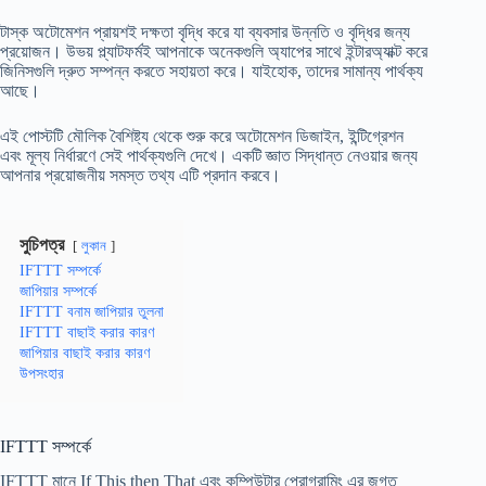
টাস্ক অটোমেশন প্রায়শই দক্ষতা বৃদ্ধি করে যা ব্যবসার উন্নতি ও বৃদ্ধির জন্য
প্রয়োজন। উভয় প্ল্যাটফর্মই আপনাকে অনেকগুলি অ্যাপের সাথে ইন্টারঅ্যাক্ট করে
জিনিসগুলি দ্রুত সম্পন্ন করতে সহায়তা করে। যাইহোক, তাদের সামান্য পার্থক্য
আছে।
এই পোস্টটি মৌলিক বৈশিষ্ট্য থেকে শুরু করে অটোমেশন ডিজাইন, ইন্টিগ্রেশন
এবং মূল্য নির্ধারণে সেই পার্থক্যগুলি দেখে। একটি জ্ঞাত সিদ্ধান্ত নেওয়ার জন্য
আপনার প্রয়োজনীয় সমস্ত তথ্য এটি প্রদান করবে।
সুচিপত্র
লুকান
IFTTT সম্পর্কে
জাপিয়ার সম্পর্কে
IFTTT বনাম জাপিয়ার তুলনা
IFTTT বাছাই করার কারণ
জাপিয়ার বাছাই করার কারণ
উপসংহার
IFTTT সম্পর্কে
IFTTT মানে If This then That এবং কম্পিউটার প্রোগ্রামিং এর জগত