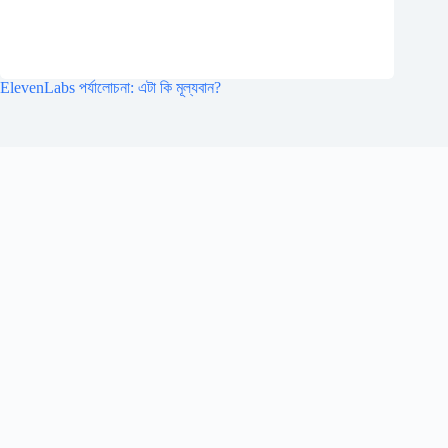
ElevenLabs পর্যালোচনা: এটা কি মূল্যবান?