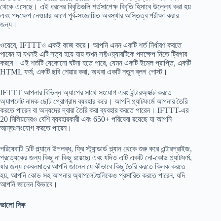
থেকে এসেছে। এই ধরনের বিবৃতিগুলি শর্তসাপেক্ষ বিবৃতি হিসাবে উল্লেখ করা হয়
এবং পদক্ষেপ নেওয়ার আগে পূর্ব-সংজ্ঞায়িত অবস্থার অস্তিত্ব পরীক্ষা করার
জন্য।
ওয়েবে, IFTTTও একই কাজ করে। আপনি এমন একটি শর্ত নির্ধারণ করতে
পারেন যা যখনই এটি সত্য হয়ে যায় তখন সফ্টওয়্যারটিকে পদক্ষেপ নিতে ট্রিগার
করবে। এই শর্তটি যেকোনো ঘটনা হতে পারে, যেমন একটি ইমেল প্রাপ্তি, একটি
HTML ফর্ম, একটি ছবি শেয়ার করা, অথবা একটি নতুন ব্লগ পোস্ট।
IFTTT আপনার বিভিন্ন অ্যাপের সাথে সংযোগ এবং ইন্টারঅ্যাক্ট করতে
অ্যাপলেট নামক ছোট প্রোগ্রাম ব্যবহার করে। আপনি প্ল্যাটফর্মে আপনার তৈরি
করতে পারেন বা অন্যদের দ্বারা তৈরি করা ব্যবহার করতে পারেন। IFTTT-এর
20 মিলিয়নেরও বেশি ব্যবহারকারী এবং 650+ পরিষেবা রয়েছে যা আপনি
আন্তঃসংযোগ করতে পারেন।
পরিষেবাটি 5টি প্ল্যানে উপলব্ধ, ফ্রি স্ট্যান্ডার্ড প্ল্যান থেকে শুরু করে এন্টারপ্রাইজ,
প্রত্যেকের জন্য কিছু না কিছু রয়েছে৷ এবং যদিও এটি একটি নো-কোড প্ল্যাটফর্ম,
যার জন্য কেবলমাত্র আপনি জানেন যে কীভাবে কিছু তৈরি করতে ক্লিক করতে
হয়, আপনি কোড সহ আপনার অ্যাপলেটগুলিকেও প্রসারিত করতে পারেন, যদি
আপনি জানেন কিভাবে।
ভালো দিক