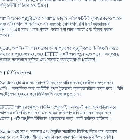
শক্তিশালী হাতিয়ার হয়ে উঠবে।
আপনি অনেক প্রযুক্তিগত বোঝাপড়া ছাড়াই আইএফটিটিটি ব্যবহার করতে পারেন
এবং এটির ভাল জিনিসটি হল এর সরলতা; বেশিরভাগ ইন্টারনেট ব্যবহারকারী
IFTTT-এর সাথে পেতে পারেন, যতক্ষণ না তারা পড়তে এবং ক্লিক করতে
পারেন।
সুতরাং, আপনি যদি এমন ধরণের হন যা প্রায়শই প্রযুক্তিগত জিনিসগুলি করতে
সহায়তার প্রয়োজন হয়, তবে IFTTT একটি ভাল পছন্দ হতে পারে। অন্যথায়,
উভয়ই সমানভাবে দুর্দান্ত এবং সহজেই ব্যবহারযোগ্য প্ল্যাটফর্ম।
3। নির্ধারিত শ্রোতা
Zapier ছোট এবং বড় কোম্পানি সহ ব্যবসায়িক ব্যবহারকারীদের লক্ষ্য করে
বেশি। অন্যদিকে আইএফটিটিটি পৃথক ইন্টারনেট ব্যবহারকারীকে লক্ষ্য করে। যিনি
অটোমেশন ব্যবহার করে জিনিসগুলি সহজ করতে চান।
IFTTT আপনার সোশ্যাল মিডিয়া প্রোফাইল আপডেট করা, স্বয়ংক্রিয়ভাবে
আপনার ছবি পরিচালনা করা এবং ঘরের জিনিসপত্র নিয়ন্ত্রণ করা সহজ করে
তোলে। এটি আধুনিক ডিজিটাল গ্রাহকদের জন্য একটি দুর্দান্ত হাতিয়ার।
Zapier-এর সাথে, মজাদার এবং দৈনন্দিন সামাজিক জিনিসগুলিতে কম ফোকাস
করা হয় এবং উৎপাদনশীলতা, দক্ষতা এবং ব্যবসায়িক সাফল্যের উপর বেশি।