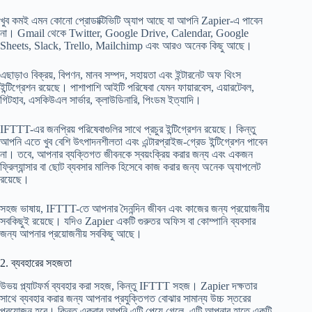
খুব কমই এমন কোনো প্রোডাক্টিভিটি অ্যাপ আছে যা আপনি Zapier-এ পাবেন
না। Gmail থেকে Twitter, Google Drive, Calendar, Google
Sheets, Slack, Trello, Mailchimp এবং আরও অনেক কিছু আছে।
এছাড়াও বিক্রয়, বিপণন, মানব সম্পদ, সহায়তা এবং ইন্টারনেট অফ থিংস
ইন্টিগ্রেশন রয়েছে। পাশাপাশি আইটি পরিষেবা যেমন ফায়ারবেস, এয়ারটেবল,
গিটহাব, এসকিউএল সার্ভার, ক্লাউডিনারি, পিংডম ইত্যাদি।
IFTTT-এর জনপ্রিয় পরিষেবাগুলির সাথে প্রচুর ইন্টিগ্রেশন রয়েছে। কিন্তু
আপনি এতে খুব বেশি উৎপাদনশীলতা এবং এন্টারপ্রাইজ-গ্রেড ইন্টিগ্রেশন পাবেন
না। তবে, আপনার ব্যক্তিগত জীবনকে স্বয়ংক্রিয় করার জন্য এবং একজন
ফ্রিল্যান্সার বা ছোট ব্যবসার মালিক হিসেবে কাজ করার জন্য অনেক অ্যাপলেট
রয়েছে।
সহজ ভাষায়, IFTTT-তে আপনার দৈনন্দিন জীবন এবং কাজের জন্য প্রয়োজনীয়
সবকিছুই রয়েছে। যদিও Zapier একটি গুরুতর অফিস বা কোম্পানি ব্যবসার
জন্য আপনার প্রয়োজনীয় সবকিছু আছে।
2. ব্যবহারের সহজতা
উভয় প্ল্যাটফর্ম ব্যবহার করা সহজ, কিন্তু IFTTT সহজ। Zapier দক্ষতার
সাথে ব্যবহার করার জন্য আপনার প্রযুক্তিগত বোঝার সামান্য উচ্চ স্তরের
প্রয়োজন হবে। কিন্তু একবার আপনি এটি পেয়ে গেলে, এটি আপনার হাতে একটি