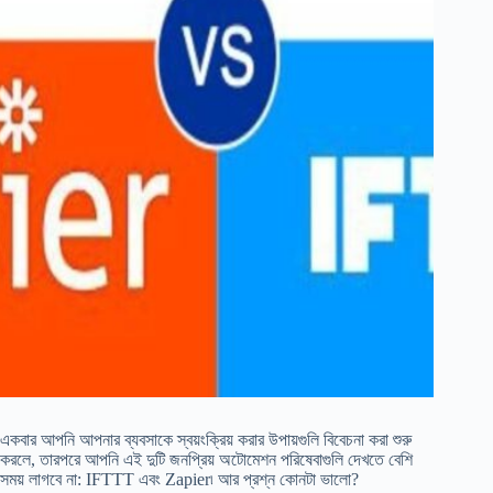
একবার আপনি আপনার ব্যবসাকে স্বয়ংক্রিয় করার উপায়গুলি বিবেচনা করা শুরু
করলে, তারপরে আপনি এই দুটি জনপ্রিয় অটোমেশন পরিষেবাগুলি দেখতে বেশি
সময় লাগবে না: IFTTT এবং Zapier৷ আর প্রশ্ন কোনটা ভালো?