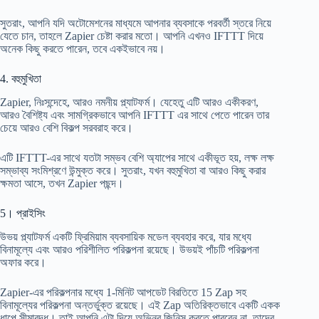
সুতরাং, আপনি যদি অটোমেশনের মাধ্যমে আপনার ব্যবসাকে পরবর্তী স্তরে নিয়ে
যেতে চান, তাহলে Zapier চেষ্টা করার মতো। আপনি এখনও IFTTT দিয়ে
অনেক কিছু করতে পারেন, তবে একইভাবে নয়।
4. বহুমুখিতা
Zapier, নিঃসন্দেহে, আরও নমনীয় প্ল্যাটফর্ম। যেহেতু এটি আরও একীকরণ,
আরও বৈশিষ্ট্য এবং সামগ্রিকভাবে আপনি IFTTT এর সাথে পেতে পারেন তার
চেয়ে আরও বেশি বিকল্প সরবরাহ করে।
এটি IFTTT-এর সাথে যতটা সম্ভব বেশি অ্যাপের সাথে একীভূত হয়, লক্ষ লক্ষ
সম্ভাব্য সংমিশ্রণে উন্মুক্ত করে। সুতরাং, যখন বহুমুখিতা বা আরও কিছু করার
ক্ষমতা আসে, তখন Zapier পছন্দ।
5। প্রাইসিং
উভয় প্ল্যাটফর্ম একটি ফ্রিমিয়াম ব্যবসায়িক মডেল ব্যবহার করে, যার মধ্যে
বিনামূল্যে এবং আরও পরিশীলিত পরিকল্পনা রয়েছে। উভয়ই পাঁচটি পরিকল্পনা
অফার করে।
Zapier-এর পরিকল্পনার মধ্যে 1-মিনিট আপডেট বিরতিতে 15 Zap সহ
বিনামূল্যের পরিকল্পনা অন্তর্ভুক্ত রয়েছে। এই Zap অতিরিক্তভাবে একটি একক
ধাপে সীমাবদ্ধ। তাই আপনি এটা দিয়ে অভিনব জিনিস করতে পারবেন না. তাদের