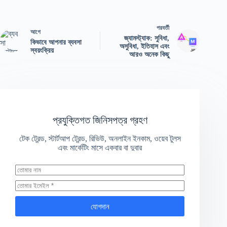
পরবর্তী
আগে
জ্যামস্ট্যাক: সুবিধা,
কিভাবে আপনার ব্যবসা
অসুবিধা, ইতিহাস এবং
স্বয়ংক্রিয়
আরও অনেক কিছু
প্রযুক্তিগত জিনিসপত্র গ্রহণ
টেক ট্রেন্ড, স্টার্টআপ ট্রেন্ড, রিভিউ, অনলাইন ইনকাম, ওয়েব টুলস
এবং মার্কেটিং মাসে একবার বা দুবার
যোগদান