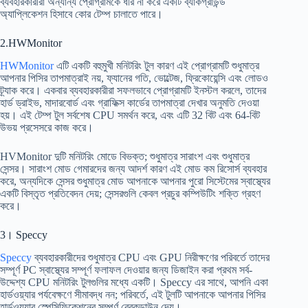
ব্যবহারকারীরা অন্যান্য প্রোগ্রামকে ধীর না করে একটি ব্যাকগ্রাউন্ড
অ্যাপ্লিকেশন হিসাবে কোর টেম্প চালাতে পারে।
2.HWMonitor
HWMonitor
এটি একটি বহুমুখী মনিটরিং টুল কারণ এই প্রোগ্রামটি শুধুমাত্র
আপনার পিসির তাপমাত্রাই নয়, ফ্যানের গতি, ভোল্টেজ, ফ্রিকোয়েন্সি এবং লোডও
ট্র্যাক করে। একবার ব্যবহারকারীরা সফলভাবে প্রোগ্রামটি ইনস্টল করলে, তাদের
হার্ড ড্রাইভ, মাদারবোর্ড এবং গ্রাফিক্স কার্ডের তাপমাত্রা দেখার অনুমতি দেওয়া
হয়। এই টেম্প টুল সর্বশেষ CPU সমর্থন করে, এবং এটি 32 বিট এবং 64-বিট
উভয় প্রসেসরে কাজ করে।
HVMonitor দুটি মনিটরিং মোডে বিভক্ত; শুধুমাত্র সারাংশ এবং শুধুমাত্র
সেন্সর। সারাংশ মোড গেমারদের জন্য আদর্শ কারণ এই মোড কম রিসোর্স ব্যবহার
করে, অন্যদিকে সেন্সর শুধুমাত্র মোড আপনাকে আপনার পুরো সিস্টেমের স্বাস্থ্যের
একটি বিস্তৃত প্রতিবেদন দেয়; সেন্সরগুলি কেবল প্রচুর কম্পিউটিং শক্তি গ্রহণ
করে।
3। Speccy
Speccy
ব্যবহারকারীদের শুধুমাত্র CPU এবং GPU নিরীক্ষণের পরিবর্তে তাদের
সম্পূর্ণ PC স্বাস্থ্যের সম্পূর্ণ ফলাফল দেওয়ার জন্য ডিজাইন করা প্রথম সর্ব-
উদ্দেশ্য CPU মনিটরিং টুলগুলির মধ্যে একটি। Speccy এর সাথে, আপনি একা
হার্ডওয়্যার পর্যবেক্ষণে সীমাবদ্ধ নন; পরিবর্তে, এই টুলটি আপনাকে আপনার পিসির
হার্ডওয়্যার স্পেসিফিকেশনের সম্পূর্ণ ব্রেকডাউন দেয়।