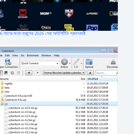
6 সালের জন্য ফ্রান্সের 2026 সেরা আইপিটিভি প্রদানকারী