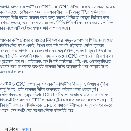
আপনি আপনার কম্পিউটারের CPU এবং GPU নিরীক্ষণ করতে চান এমন অনেক
কারণ রয়েছে৷ বেশিরভাগ সময়, ব্যবহারকারীরা একটি অন্তর্নিহিত হার্ডওয়্যার
সমস্যা নির্ণয় করতে সাহায্য করার জন্য তাদের পিসির তাপমাত্রা নিরীক্ষণ করে।
কখনও কখনও, তারা কেবল তাদের সদ্য নির্মিত পিসি পরীক্ষা করার জন্য চাপ দিতে
চায় যাতে এটি সর্বোত্তমভাবে কার্য সম্পাদন করে।
আপনার কম্পিউটারের তাপমাত্রা নিরীক্ষণ করা সম্ভবত আপনার পিসির জন্য সেরা
জিনিসগুলির মধ্যে একটি, বিশেষ করে যদি আপনি উইন্ডোজ মেশিন ব্যবহার
করেন। গড় কম্পিউটার ব্যবহারকারী যারা শুধু টাইপিং, গবেষণা, মুদ্রণ ইত্যাদির
মতো দৈনন্দিন কাজগুলি সামলান, সম্ভবত তাদের CPU তাপমাত্রা নিরীক্ষণ করার
প্রয়োজন হবে না। যাইহোক, আপনি যদি হার্ডকোর গেমিং এবং ওভারক্লকিংয়ে
থাকেন তবে আপনাকে অবশ্যই আপনার পিসির অভ্যন্তরীণ তাপমাত্রার উপর
নজর রাখতে হবে।
একটি উচ্চ CPU তাপমাত্রা সহ একটি কম্পিউটার বিভিন্ন হার্ডওয়্যার ঝুঁকির
সম্মুখীন হয়; তাই আপনার পিসির তাপমাত্রা পর্যবেক্ষণ করা গুরুত্বপূর্ণ।
সৌভাগ্যক্রমে, প্রচুর পরিমাণে CPU পর্যবেক্ষণ সরঞ্জাম রয়েছে যা আপনাকে
রিয়েল-টাইমে আপনার CPU তাপমাত্রা ট্র্যাক করতে সহায়তা করতে পারে। এই
নিবন্ধটি আপনার কম্পিউটারের CPU তাপমাত্রা নিরীক্ষণের জন্য ব্যবহার করতে
পারেন এমন দশটি সেরা সরঞ্জামগুলিকে হাইলাইট করে।
সুচিপত্র
লুকান