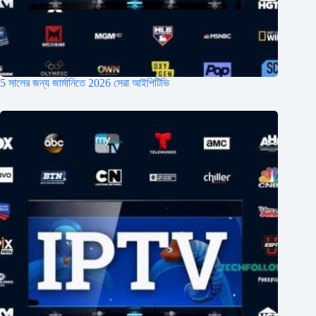
5 সালের জন্য জার্মানিতে 2026 সেরা আইপিটিভি