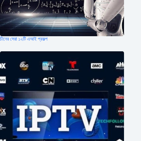
চীনের সেরা ১২টি এআই প্রকল্প