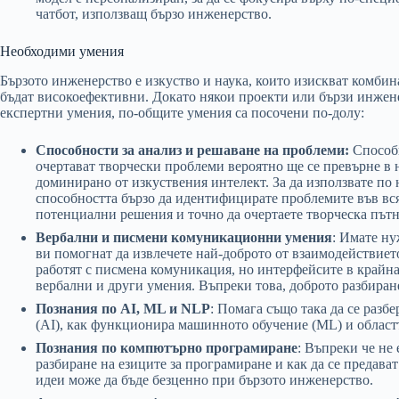
чатбот, използващ бързо инженерство.
Необходими умения
Бързото инженерство е изкуство и наука, които изискват комбин
бъдат високоефективни. Докато някои проекти или бързи инже
експертни умения, по-общите умения са посочени по-долу:
Способности за анализ и решаване на проблеми:
Способн
очертават творчески проблеми вероятно ще се превърне в
доминирано от изкуствения интелект. За да използвате по
способността бързо да идентифицирате проблемите във вся
потенциални решения и точно да очертаете творческа пътн
Вербални и писмени комуникационни умения
: Имате ну
ви помогнат да извлечете най-доброто от взаимодействиет
работят с писмена комуникация, но интерфейсите в крайна 
вербални и други умения. Въпреки това, доброто разбиране
Познания по AI, ML и NLP
: Помага също така да се разб
(AI), как функционира машинното обучение (ML) и областт
Познания по компютърно програмиране
: Въпреки че не 
разбиране на езиците за програмиране и как да се предава
идеи може да бъде безценно при бързото инженерство.