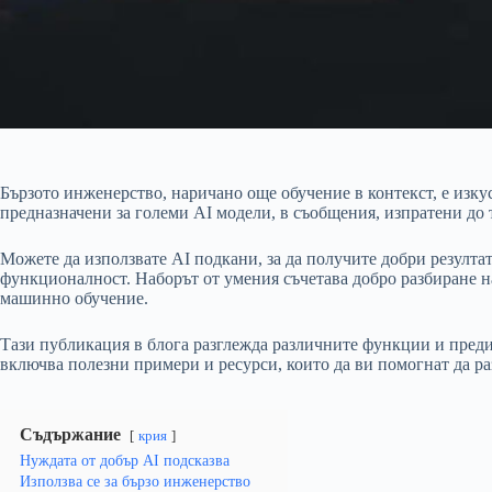
Бързото инженерство, наричано още обучение в контекст, е изку
предназначени за големи AI модели, в съобщения, изпратени до 
Можете да използвате AI подкани, за да получите добри резулта
функционалност. Наборът от умения съчетава добро разбиране н
машинно обучение.
Тази публикация в блога разглежда различните функции и преди
включва полезни примери и ресурси, които да ви помогнат да ра
Съдържание
крия
Нуждата от добър AI подсказва
Използва се за бързо инженерство