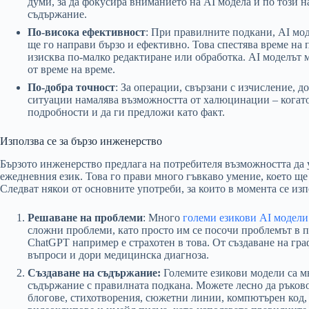
думи, за да фокусира вниманието на AI модела и по този 
съдържание.
По-висока ефективност
: При правилните подкани, AI мод
ще го направи бързо и ефективно. Това спестява време на 
изисква по-малко редактиране или обработка. AI моделът 
от време на време.
По-добра точност
: За операции, свързани с изчисление, д
ситуации намалява възможността от халюцинации – когато
подробности и да ги предложи като факт.
Използва се за бързо инженерство
Бързото инженерство предлага на потребителя възможността да
ежедневния език. Това го прави много гъвкаво умение, което щ
Следват някои от основните употреби, за които в момента се из
Решаване на проблеми
: Много
големи езикови AI модели
сложни проблеми, като просто им се посочи проблемът в п
ChatGPT например е страхотен в това. От създаване на гр
въпроси и дори медицинска диагноза.
Създаване на съдържание:
Големите езикови модели са м
съдържание с правилната подкана. Можете лесно да ръков
блогове, стихотворения, сюжетни линии, компютърен код, 