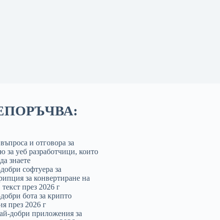
ЕПОРЪЧВА:
 въпроса и отговора за
ю за уеб разработчици, които
да знаете
-добри софтуера за
рипция за конвертиране на
 текст през 2026 г
-добри бота за крипто
ия през 2026 г
най-добри приложения за