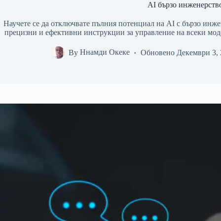
AI бързо инженерств
Научете се да отключвате пълния потенциал на AI с бързо инже
прецизни и ефективни инструкции за управление на всеки моде
By
Ннамди Океке
Обновено
Декември 3,