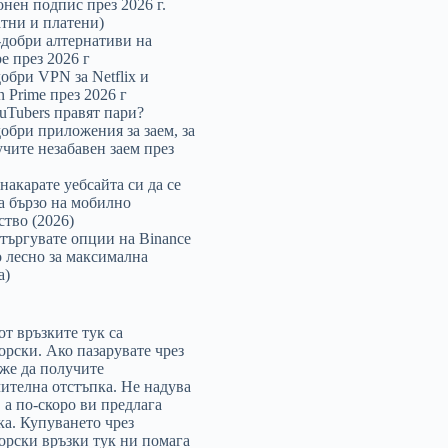
онен подпис през 2026 г.
атни и платени)
-добри алтернативи на
e през 2026 г
добри VPN за Netflix и
 Prime през 2026 г
uTubers правят пари?
добри приложения за заем, за
учите незабавен заем през
накарате уебсайта си да се
а бързо на мобилно
ство (2026)
 търгувате опции на Binance
 лесно за максимална
а)
от връзките тук са
орски. Ако пазарувате чрез
оже да получите
ителна отстъпка. Не надува
, а по-скоро ви предлага
ка. Купуването чрез
орски връзки тук ни помага