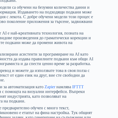
 подкани.
модели са обучени на безумни количества данни и
нформация. Издаването на подходящи подкани може
ия с лекота. С добре обучени модели този процес е
 ново поколение приложения за търсене, задвижвани
 AI е най-креативната технология, позната на
 видове произведения до граматически корекции и
ните подкани може да промени живота на
ализирани асистенти за програмиране на AI като
бността да издава правилните подкани към общи AI
грамиста и да спести ценно време за разработка.
ревод и можете да използвате това в своя полза с
екст от един език на друг, вие сте свободни да
не.
и за автоматизация като
Zapier
намлява
IFTTT
чи с помощта на визуални интерфейси. Въпреки
ят индустрията, като позволяват на
а на подкани.
е предварително обучен с много текст,
бикновено е етапът на фина настройка. Тук общият
ифични задачи, като генериране на съдържание или