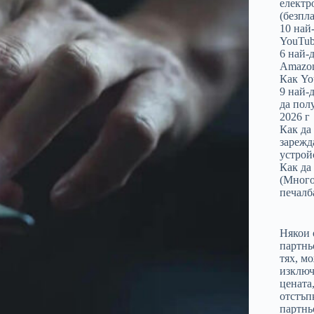
електр
(безпл
10 най
YouTub
6 най-
Amazon
Как Yo
9 най-
да пол
2026 г
Как да 
зарежд
устрой
Как да
(Много
печалб
Някои 
партнь
тях, м
изключ
цената
отстъп
партнь