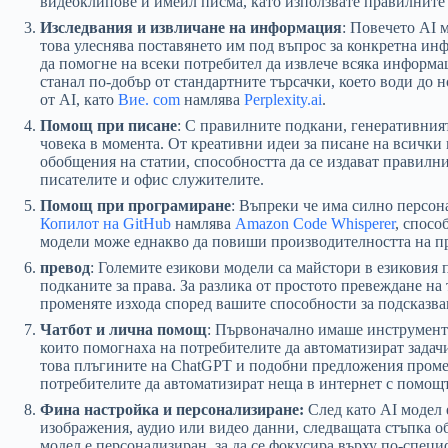
видеоклипове и имейл писма, като използвате правилните
Изследвания и извличане на информация
: Повечето AI 
това улеснява поставянето им под въпрос за конкретна и
да помогне на всеки потребител да извлече всяка информац
станал по-добър от стандартните търсачки, което води до
от AI, като
Вие. com
намлява
Perplexity.ai
.
Помощ при писане
: С правилните подкани, генеративният
човека в момента. От креативни идеи за писане на всички
обобщения на статии, способността да се издават правил
писателите и офис служителите.
Помощ при програмиране
: Въпреки че има силно персон
Копилот на GitHub
намлява
Amazon Code Whisperer
, спосо
модели може еднакво да повиши производителността на про
превод
: Големите езикови модели са майстори в езиковия п
подканите за права. За разлика от простото превеждане на т
променяте изхода според вашите способности за подсказва
Чатбот и лична помощ
: Първоначално имаше инструмент
които помогнаха на потребителите да автоматизират зада
това плъгините на ChatGPT и подобни предложения промен
потребителите да автоматизират неща в интернет с помощт
Фина настройка и персонализиране:
След като AI модел 
изображения, аудио или видео данни, следващата стъпка о
модел е персонализиран, за да се фокусира върху по-спец