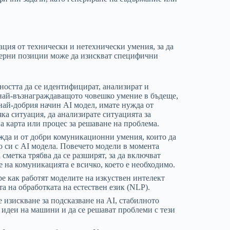
ация от технически и нетехнически умения, за да
нерни позиции може да изискват специфични
остта да се идентифицират, анализират и
 най-възнаграждаващото човешко умение в бъдеще,
 най-добрия начин AI модел, имате нужда от
ка ситуация, да анализирате ситуацията за
а карта или процес за решаване на проблема.
жда и от добри комуникационни умения, които да
о си с AI модела. Повечето модели в момента
сметка трябва да се разширят, за да включват
 на комуникацията е всичко, което е необходимо.
ере как работят моделите на изкуствен интелект
а на обработката на естествен език (NLP).
е изискване за подсказване на AI, стабилното
т идеи на машини и да се решават проблеми с тези