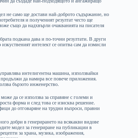
начин да създаде най-подходящото и ангажиращо
ел не само ще достави най-доброто съдържание, но
потребителя и полученият резултат често ще
може също да надхвърли очакванията на писателя
обрата подкана дава и по-точни резултати. В други
 изкуственият интелект се опитва сам да измисли
 управлява интелигентна машина, използвайки
е продължи да намира все повече приложения.
ползва бързото инженерство.
може да се използва за справяне с големи и
роста форма и след това се изисква решение.
афици до отговаряне на трудни въпроси, правни
ного добри в генерирането на всякакви видове
одите модел за генериране на публикации в
рецепти за храна, музика, изображения,