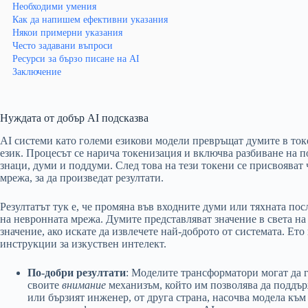
Необходими умения
Как да напишем ефективни указания
Някои примерни указания
Често задавани въпроси
Ресурси за бързо писане на AI
Заключение
Нуждата от добър AI подсказва
AI системи като големи езикови модели превръщат думите в токе
език. Процесът се нарича токенизация и включва разбиване на п
знаци, думи и поддуми. След това на тези токени се присвояват
мрежа, за да произведат резултати.
Резултатът тук е, че промяна във входните думи или тяхната по
на невронната мрежа. Думите представляват значение в света на и
значение, ако искате да извлечете най-доброто от системата. Ет
инструкции за изкуствен интелект.
По-добри резултати
: Моделите трансформатори могат да 
своите
внимание
механизъм, който им позволява да поддър
или бързият инженер, от друга страна, насочва модела към