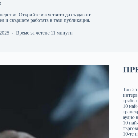
о
нерство. Открийте изкуството да създавате
л и свършете работата в тази публикация.
 2025
Време за четене
11 минути
ПР
Топ 25
интерв
трябва 
10 най
транск
аудио в
10 най
търгов
10-те 