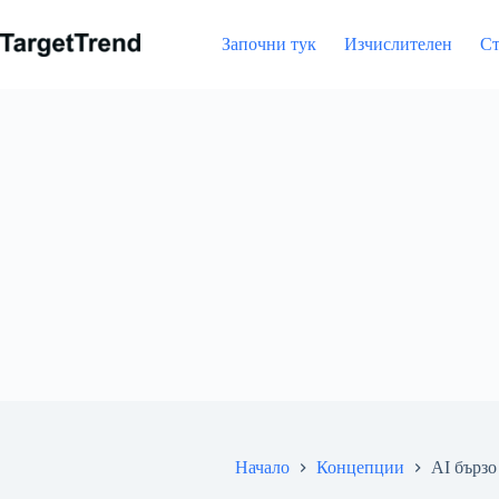
Напред
към
Започни тук
Изчислителен
Ст
съдържание
Начало
Концепции
AI бързо