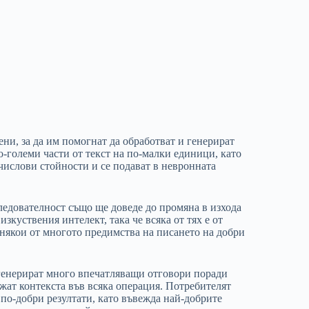
ни, за да им помогнат да обработват и генерират
о-големи части от текст на по-малки единици, като
 числови стойности и се подават в невронната
следователност също ще доведе до промяна в изхода
зкуствения интелект, така че всяка от тях е от
о някои от многото предимства на писането на добри
генерират много впечатляващи отговори поради
жат контекста във всяка операция. Потребителят
 по-добри резултати, като въвежда най-добрите