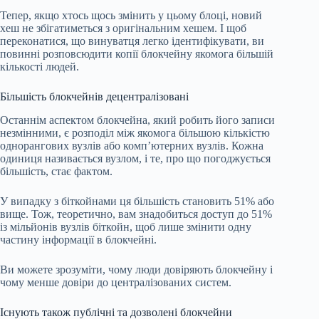
Тепер, якщо хтось щось змінить у цьому блоці, новий
хеш не збігатиметься з оригінальним хешем. І щоб
переконатися, що винуватця легко ідентифікувати, ви
повинні розповсюдити копії блокчейну якомога більшій
кількості людей.
Більшість блокчейнів децентралізовані
Останнім аспектом блокчейна, який робить його записи
незмінними, є розподіл між якомога більшою кількістю
однорангових вузлів або комп’ютерних вузлів. Кожна
одиниця називається вузлом, і те, про що погоджується
більшість, стає фактом.
У випадку з біткойнами ця більшість становить 51% або
вище. Тож, теоретично, вам знадобиться доступ до 51%
із мільйонів вузлів біткойн, щоб лише змінити одну
частину інформації в блокчейні.
Ви можете зрозуміти, чому люди довіряють блокчейну і
чому менше довіри до централізованих систем.
Існують також публічні та дозволені блокчейни