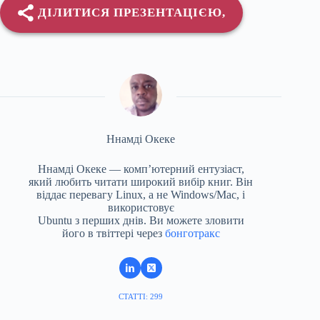
ДІЛИТИСЯ ПРЕЗЕНТАЦІЄЮ,
Ннамді Океке
Ннамді Океке — комп’ютерний ентузіаст,
який любить читати широкий вибір книг. Він
віддає перевагу Linux, а не Windows/Mac, і
використовує
Ubuntu з перших днів. Ви можете зловити
його в твіттері через
бонготракс
СТАТТІ: 299