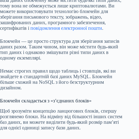
База даних блокчейну може містити будь-які типи даних,
тому вона не обмежується лише криптовалютами. Ви
можете використовувати технологію блокчейн для
зберігання письмового тексту, зображень, відео,
зашифрованих даних, програмного забезпечення,
сертифікатів і
повідомлення електронної пошти
.
Блокчейн — це просто структура для зберігання записів
даних разом. Таким чином, він може містити будь-який
тип даних і однаково змішувати різні типи даних в
одному екземплярі.
Немає строгих правил щодо таблиць і стовпців, які ви
знайдете в стандартній базі даних MySQL. Блокчейн
більше схожий на NoSQL з його безструктурним
дизайном.
Блокчейн складається з «з’єднаних блоків»
Щоб зрозуміти концепцію ланцюгових блоків, спершу
розглянемо блоки. На відміну від більшості інших систем
баз даних, ви можете виділити будь-який розмір пам’яті
для однієї одиниці запису бази даних.