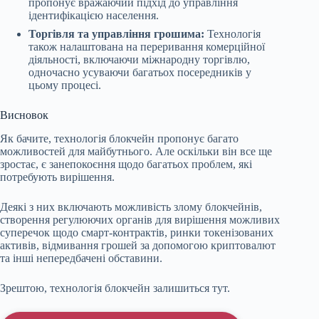
пропонує вражаючий підхід до управління
ідентифікацією населення.
Торгівля та управління грошима:
Технологія
також налаштована на переривання комерційної
діяльності, включаючи міжнародну торгівлю,
одночасно усуваючи багатьох посередників у
цьому процесі.
Висновок
Як бачите, технологія блокчейн пропонує багато
можливостей для майбутнього. Але оскільки він все ще
зростає, є занепокоєння щодо багатьох проблем, які
потребують вирішення.
Деякі з них включають можливість злому блокчейнів,
створення регулюючих органів для вирішення можливих
суперечок щодо смарт-контрактів, ринки токенізованих
активів, відмивання грошей за допомогою криптовалют
та інші непередбачені обставини.
Зрештою, технологія блокчейн залишиться тут.