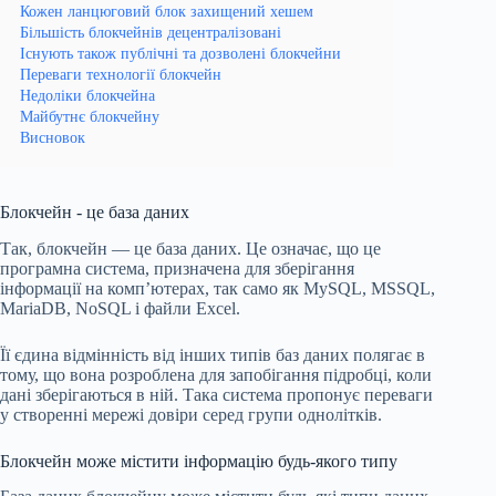
Кожен ланцюговий блок захищений хешем
Більшість блокчейнів децентралізовані
Існують також публічні та дозволені блокчейни
Переваги технології блокчейн
Недоліки блокчейна
Майбутнє блокчейну
Висновок
Блокчейн - це база даних
Так, блокчейн — це база даних. Це означає, що це
програмна система, призначена для зберігання
інформації на комп’ютерах, так само як MySQL, MSSQL,
MariaDB, NoSQL і файли Excel.
Її єдина відмінність від інших типів баз даних полягає в
тому, що вона розроблена для запобігання підробці, коли
дані зберігаються в ній. Така система пропонує переваги
у створенні мережі довіри серед групи однолітків.
Блокчейн може містити інформацію будь-якого типу