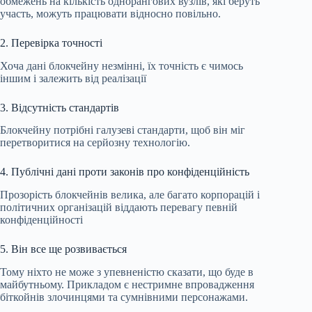
обмежень на кількість однорангових вузлів, які беруть
участь, можуть працювати відносно повільно.
2. Перевірка точності
Хоча дані блокчейну незмінні, їх точність є чимось
іншим і залежить від реалізації
3. Відсутність стандартів
Блокчейну потрібні галузеві стандарти, щоб він міг
перетворитися на серйозну технологію.
4. Публічні дані проти законів про конфіденційність
Прозорість блокчейнів велика, але багато корпорацій і
політичних організацій віддають перевагу певній
конфіденційності
5. Він все ще розвивається
Тому ніхто не може з упевненістю сказати, що буде в
майбутньому. Прикладом є нестримне впровадження
біткойнів злочинцями та сумнівними персонажами.