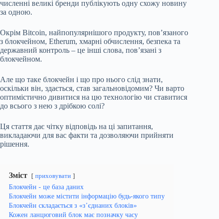
численні великі бренди публікують одну схожу новину
за одною.
Окрім Bitcoin, найпопулярнішого продукту, пов’язаного
з блокчейном, Etherum, хмарні обчислення, безпека та
державний контроль – це інші слова, пов’язані з
блокчейном.
Але що таке блокчейн і що про нього слід знати,
оскільки він, здається, став загальновідомим? Чи варто
оптимістично дивитися на цю технологію чи ставитися
до всього з нею з дрібкою солі?
Ця стаття дає чітку відповідь на ці запитання,
викладаючи для вас факти та дозволяючи прийняти
рішення.
Зміст
приховувати
Блокчейн - це база даних
Блокчейн може містити інформацію будь-якого типу
Блокчейн складається з «з’єднаних блоків»
Кожен ланцюговий блок має позначку часу