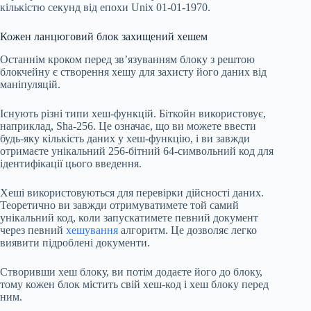
кількістю секунд від епохи Unix 01-01-1970.
Кожен ланцюговий блок захищений хешем
Останнім кроком перед зв’язуванням блоку з рештою
блокчейну є створення хешу для захисту його даних від
маніпуляцій.
Існують різні типи хеш-функцій. Біткойн використовує,
наприклад, Sha-256. Це означає, що ви можете ввести
будь-яку кількість даних у хеш-функцію, і ви завжди
отримаєте унікальний 256-бітний 64-символьний код для
ідентифікації цього введення.
Хеші використовуються для перевірки дійсності даних.
Теоретично ви завжди отримуватимете той самий
унікальний код, коли запускатимете певний документ
через певний
хешування
алгоритм. Це дозволяє легко
виявити підроблені документи.
Створивши хеш блоку, ви потім додаєте його до блоку,
тому кожен блок містить свій хеш-код і хеш блоку перед
ним.