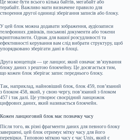
Це може бути всього кілька байтів, мегабайт або
терабайт. Важливо мати визначене правило для
створення другої одиниці зберігання записів або блоку.
У цей блок можна додавати зображення, аудіозаписи
телефонних дзвінків, письмові документи або токени
криптовалюти. Однак для вашої розсудливості та
ефективності керування вам слід вибрати структуру, щоб
упорядковано зберігати дані в блоці.
Друга концепція — це ланцюг, який означає зв’язування
блоку даних з рештою блокчейну. Це досягається тим,
що кожен блок зберігає запис переднього блоку.
Так, наприклад, найновіший блок, блок 459, пов’язаний
з блоком 458, який, у свою чергу, пов’язаний з блоком
457 і так далі. Це утворює своєрідний ланцюжок
цифрових даних, який називається блокчейн.
Кожен ланцюговий блок має позначку часу
Після того, як різні фрагменти даних для певного блоку
завершені, цей блок отримує мітку часу для його
перевірки. Типовою міткою часу є час Unix, який є