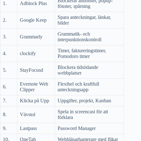
Blockerar annonser, popup-
1.
Adblock Plus
fönster, spårning
Spara anteckningar, länkar,
2.
Google Keep
bilder
Grammatik- och
3.
Grammarly
interpunktionskontroll
Timer, faktureringstimer,
4.
clockify
Pomodoro timer
Blockera tidsödande
5.
StayFocusd
webbplatser
Evernote Web
Flexibel och kraftfull
6.
Clipper
anteckningsapp
7.
Klicka på Upp
Uppgifter, projekt, Kanban
Spela in screencast för att
8.
Vävstol
förklara
9.
Lastpass
Password Manager
10.
OneTab
Webbläsarhanterare med flikar