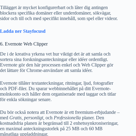
Tillägget är mycket konfigurerbart och låter dig antingen
blockera specifika domäner eller underdomäner, sökvägar,
sidor och till och med specifikt innehåll, som spel eller videor.
Ladda ner Stayfocusd
6. Evernote Web Clipper
De i de kreativa yrkena vet hur viktigt det är att samla och
sortera sina forskningsanteckningar eller idéer ordentligt.
Evernote gör den här processen enkel och Web Clipper gör
det lättare för Chrome-användare att samla idéer.
Evernote tillåter textanteckningar, ritningar, ljud, fotografier
och PDF-filer. Du sparar webbinnehållet på ditt Evernote-
molnkonto och håller dem organiserade med taggar och titlar
för enkla sökningar senare.
Du bör också notera att Evernote är ett freemium-erbjudande –
med
Gratis, personligt,
och
Professionella
planer. Den
kostnadsfria planen är begränsad till 2 enhetssynkroniseringar,
en maximal anteckningsstorlek på 25 MB och 60 MB
månatliga uppladdningar.