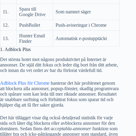
Spara till
11.
Som namnet säger
Google Drive
12.
PushBullet
Push-aviseringar i Chrome
Hunter Email
13.
Automatisk e-postupptäckt
Finder
1. Adblock Plus
Det största hotet mot någons produktivitet på Internet är
annonser. De stjäl ditt fokus och leder dig bort från ditt arbete,
och innan du vet ordet av har du förlorat värdefull tid.
Adblock Plus för Chrome
hanterar det här problemet genom
att blockera alla annonser, popup-fönster, skadlig programvara
och spårare som kan leda till mer riktade annonser. Resultatet
är snabbare surfning och förbättrat fokus som sparar tid och
hjälper dig att få fler saker gjorda.
Det här tillägget visar dig också detaljerad statistik för varje
sida och låter dig blockera eller avblockera annonser för den
domänen. Sedan finns det
acceptabla-annonser
funktion som
tillåter bra och icke-påträngande annonser som standard, även