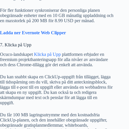
För fler funktioner synkroniserar den personliga planen
obegränsade enheter med en 10 GB månatlig uppladdning och
en maxstorlek på 200 MB för 8.99 USD per månad.
Ladda ner Evernote Web Clipper
7. Klicka på Upp
Ocuco-landskapet
Klicka på Upp
plattformen erbjuder en
freemium projekthanteringsapp för alla nivåer av användare
och dess Chrome-tillägg gör det enkelt att använda.
Du kan snabbt skapa en ClickUp-uppgift från tillägget, lägga
till tidsspårning om du vill, skriva på ditt anteckningsblock,
lägga till e-post till en uppgift eller använda en webbadress för
att skapa en ny uppgift. Du kan också ta och redigera
skärmdumpar med text och penslar för att lägga till en
uppgift.
Du får 100 MB lagringsutrymme med den kostnadsfria
ClickUp-planen, och den innehåller obegränsade uppgifter,
obegränsade gratisplanmedlemmar, whiteboards,