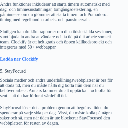
Andra funktioner inkluderar att starta timern automatiskt med
dag- och timmesinställningar, tomgångsdetektering, en
påminnelse om du glömmer att starta timern och Pomodoro-
timing med regelbundna arbets- och pausintervall.
Slutligen kan du köra rapporter om dina tidsinställda sessioner,
samt bjuda in andra användare och ta tid på ditt arbete som ett
team. Clockify är ett helt gratis och öppen källkodsprojekt och
integreras med 50+ webbappar.
Ladda ner Clockify
5. StayFocusd
Sociala medier och andra underhållningswebbplatser är bra för
att döda tid, men du måste hålla dig borta från dem när du
behöver arbeta. Annars kommer du att upptäcka – och ofta för
sent – ​​att du har förlorat värdefull tid.
StayFocusd löser detta problem genom att begränsa tiden du
spenderar på varje sida per dag. Visst, du måste kolla på några
saker och så, men när tiden är ute blockerar StayFocused den
webbplatsen för resten av dagen.