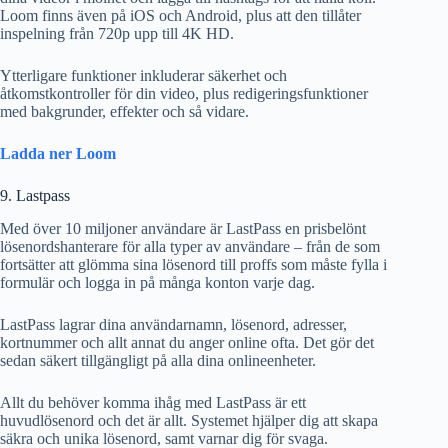
Loom finns även på iOS och Android, plus att den tillåter
inspelning från 720p upp till 4K HD.
Ytterligare funktioner inkluderar säkerhet och
åtkomstkontroller för din video, plus redigeringsfunktioner
med bakgrunder, effekter och så vidare.
Ladda ner Loom
9. Lastpass
Med över 10 miljoner användare är LastPass en prisbelönt
lösenordshanterare för alla typer av användare – från de som
fortsätter att glömma sina lösenord till proffs som måste fylla i
formulär och logga in på många konton varje dag.
LastPass lagrar dina användarnamn, lösenord, adresser,
kortnummer och allt annat du anger online ofta. Det gör det
sedan säkert tillgängligt på alla dina onlineenheter.
Allt du behöver komma ihåg med LastPass är ett
huvudlösenord och det är allt. Systemet hjälper dig att skapa
säkra och unika lösenord, samt varnar dig för svaga.