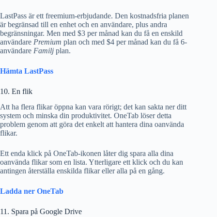
LastPass är ett freemium-erbjudande. Den kostnadsfria planen
är begränsad till en enhet och en användare, plus andra
begränsningar. Men med $3 per månad kan du få en enskild
användare
Premium
plan och med $4 per månad kan du få 6-
användare
Familj
plan.
Hämta LastPass
10. En flik
Att ha flera flikar öppna kan vara rörigt; det kan sakta ner ditt
system och minska din produktivitet. OneTab löser detta
problem genom att göra det enkelt att hantera dina oanvända
flikar.
Ett enda klick på OneTab-ikonen låter dig spara alla dina
oanvända flikar som en lista. Ytterligare ett klick och du kan
antingen återställa enskilda flikar eller alla på en gång.
Ladda ner OneTab
11. Spara på Google Drive