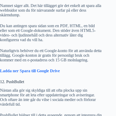
Namnet säger allt. Det här tillägget gör det enkelt att spara alla
webbsidor som du för närvarande surfar på eller dess
skärmdump.
Du kan antingen spara sidan som en PDF, HTML, en bild
eller som ett Google-dokument. Den stöder även HTML5-
video- och ljudinnehåll och dess alternativ låter dig
konfigurera vad du vill ha.
Naturligtvis behöver du ett Google-konto för att använda detta
tillägg. Google-konton är gratis för personligt bruk och
kommer med en e-postadress och 15 GB molnlagring.
Ladda ner Spara till Google Drive
12. PushBullet
Nästan alla gör sig skyldiga till att ofta plocka upp sin
smartphone för att leta efter uppdateringar och aviseringar.
Och oftare än inte går du vilse i sociala medier och förlorar
värdefull tid.
PushBullet hjälper till i detta avseende, genom att integrera din