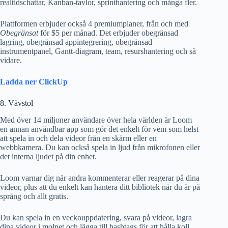
realtidschattar, Kanban-tavlor, sprinthantering och många fler.
Plattformen erbjuder också 4 premiumplaner, från och med
Obegränsat
för $5 per månad. Det erbjuder obegränsad
lagring, obegränsad appintegrering, obegränsad
instrumentpanel, Gantt-diagram, team, resurshantering och så
vidare.
Ladda ner ClickUp
8. Vävstol
Med över 14 miljoner användare över hela världen är Loom
en annan användbar app som gör det enkelt för vem som helst
att spela in och dela videor från en skärm eller en
webbkamera. Du kan också spela in ljud från mikrofonen eller
det interna ljudet på din enhet.
Loom varnar dig när andra kommenterar eller reagerar på dina
videor, plus att du enkelt kan hantera ditt bibliotek när du är på
språng och allt gratis.
Du kan spela in en veckouppdatering, svara på videor, lagra
dina videor i molnet och lägga till hashtags för att hålla koll.