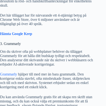
dessutom ta röst- och handskriftsanteckningar för enkelhetens
skull.
Det här tillägget har för närvarande ett 4-stjärnigt betyg på
Chrome Web Store, över 6 miljoner användare och är
tillgängligt på över 40 språk.
Hämta Google Keep
3. Grammarly
Om du skriver ofta på webbplatser behöver du tillägget
Grammarly för att hålla ditt budskap tydligt och respektabelt.
Den analyserar ditt skrivande när du skriver i webbläsaren och
erbjuder AI-aktiverade korrigeringar.
Grammarly
hjälper till med mer än bara grammatik. Den
korrigerar enkla stavfel, ofta missbrukade fraser, skiljetecken
och till och med skrivton. Systemet erbjuder sedan en enkel
korrigering med ett enkelt klick.
Du kan använda Grammarly gratis för att skapa ren skrift utan
misstag, och du kan också välja ett premiumkonto för att få
mer feedback, såsom flytande förslag, tonjusteringar,