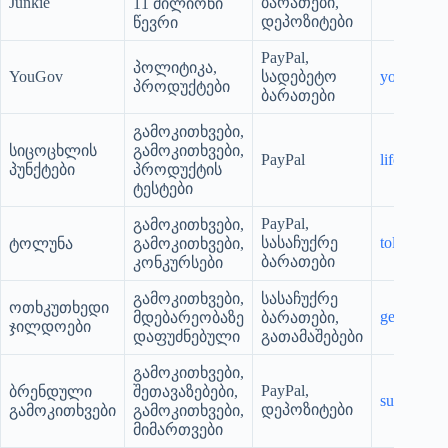
Junkie
ბარათები,
11 მილიონი
დეპოზიტები
წევრი
PayPal,
პოლიტიკა,
YouGov
სადებეტო
yougov.c
პროდუქტები
ბარათები
გამოკითხვები,
სიცოცხლის
გამოკითხვები,
PayPal
lifepoints
პუნქტები
პროდუქტის
ტესტები
PayPal,
გამოკითხვები,
სასაჩუქრე
toluna.co
ტოლუნა
გამოკითხვები,
ბარათები
კონკურსები
გამოკითხვები,
სასაჩუქრე
ოთხკუთხედი
getpanela
მდებარეობაზე
ბარათები,
ჯილდოები
დაფუძნებული
გათამაშებები
გამოკითხვები,
PayPal,
ბრენდული
შეთავაზებები,
surveys.g
დეპოზიტები
გამოკითხვები
გამოკითხვები,
მიმართვები