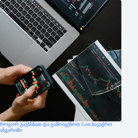
როგორ გავხსნათ და გამოიყენოთ Cent სავაჭრო
ანგარიში