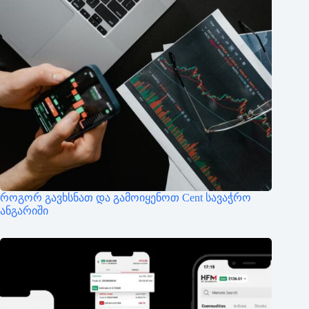
როგორ გავხსნათ და გამოიყენოთ Cent სავაჭრო
ანგარიში