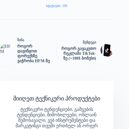
ᲡᲢᲐᲢᲘᲔᲑᲘ: 299
ᲬᲘᲜᲐ
ᲨᲔᲛᲓᲔᲒᲘ
როგორ
როგორ გავაკეთო
დავიწყოთ
რეკლამა TikTok-
ფორექსზე
ზე (+100$ ბონუსი)
ვაჭრობა HFM-ზე
მიიღეთ ტექნიკური პროდუქტები
ტექნიკური ტენდენციები, გაშვების
ტენდენციები, მიმოხილვები, ონლაინ
შემოსავალი, ვებ ინსტრუმენტები და
მარკეტინგი თვეში ერთხელ ან ორჯერ