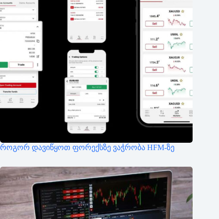
როგორ დავიწყოთ ფორექსზე ვაჭრობა HFM-ზე