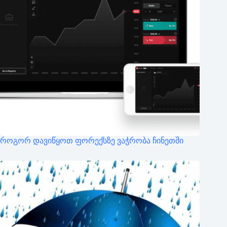
როგორ დავიწყოთ ფორექსზე ვაჭრობა ჩინეთში