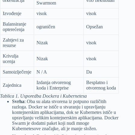
orkestracija
vrlo fleksibilan
Swarmom
Izvođenje
visok
visok
Balansiranje
ograničen
Opsežan
opterećenja
Zahtjevi za
Nizak
visok
resurse
Krivulja
Nizak
visok
ucenja
Samoizlječenje
N / A
Da
Izdanja otvorenog
Besplatno i
Zajednica
koda i Enterprise
otvorenog koda
Tablica 1. Usporedba Dockera i Kubernetesa
Svrha
: Oba su alata stvorena iz potpuno različitih
razloga. Docker se ističe u stvaranju i upravljanju
kontejnerskim aplikacijama, dok se Kubernetes ističe u
upravljanju velikim kontejnerskim aplikacijama. Docker
Swarm je dodatni paket koji nudi mnoge
Kubernetesove značajke, ali je manje složen.