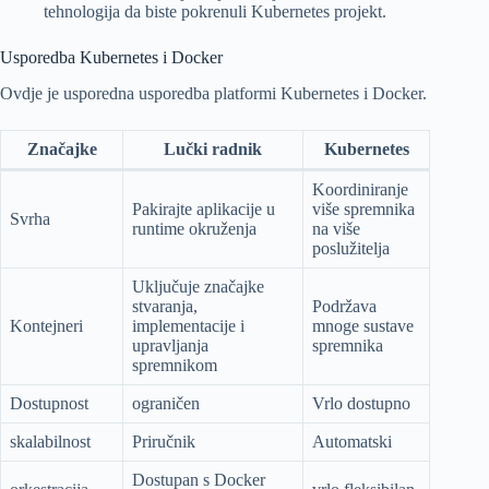
tehnologija da biste pokrenuli Kubernetes projekt.
Usporedba Kubernetes i Docker
Ovdje je usporedna usporedba platformi Kubernetes i Docker.
Značajke
Lučki radnik
Kubernetes
Koordiniranje
Pakirajte aplikacije u
više spremnika
Svrha
runtime okruženja
na više
poslužitelja
Uključuje značajke
stvaranja,
Podržava
Kontejneri
implementacije i
mnoge sustave
upravljanja
spremnika
spremnikom
Dostupnost
ograničen
Vrlo dostupno
skalabilnost
Priručnik
Automatski
Dostupan s Docker