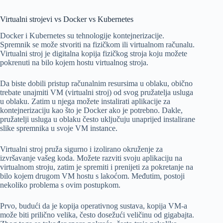
Virtualni strojevi vs Docker vs Kubernetes
Docker i Kubernetes su tehnologije kontejnerizacije.
Spremnik se može stvoriti na fizičkom ili virtualnom računalu.
Virtualni stroj je digitalna kopija fizičkog stroja koju možete
pokrenuti na bilo kojem hostu virtualnog stroja.
Da biste dobili pristup računalnim resursima u oblaku, obično
trebate unajmiti VM (virtualni stroj) od svog pružatelja usluga
u oblaku. Zatim u njega možete instalirati aplikacije za
kontejnerizaciju kao što je Docker ako je potrebno. Dakle,
pružatelji usluga u oblaku često uključuju unaprijed instalirane
slike spremnika u svoje VM instance.
Virtualni stroj pruža sigurno i izolirano okruženje za
izvršavanje vašeg koda. Možete razviti svoju aplikaciju na
virtualnom stroju, zatim je spremiti i prenijeti za pokretanje na
bilo kojem drugom VM hostu s lakoćom. Međutim, postoji
nekoliko problema s ovim postupkom.
Prvo, budući da je kopija operativnog sustava, kopija VM-a
može biti prilično velika, često dosežući veličinu od gigabajta.