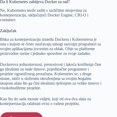
Da li Kubernetes zahtijeva Docker za rad?
Ne, Kubernetes može raditi s različitim strojevima za
kontejnerizaciju, uključujući Docker Engine, CRI-O i
container.
Zaključak
Bitka za kontejnerizaciju između Dockera i Kubernetesa je
ona s kojom se često suočavaju mnogi razvojni programeri sa
svojim aplikacijama izvornim za oblak. Obje su platforme
proizvodne razine i jednako sposobne za svoje zadatke.
Dockerova jednostavnost, prenosivost i lakoća korištenja čine
ga idealnim za male timove, pojedinačne programere i
projekte ograničenog proračuna. Kubernetes se, s druge
strane, ističe u složenim okruženjima sa svojim bogatim
skupom alata što ga čini idealnim rješenjem za velike timove i
visokobudžetne projekte.
Kao što do sada morate vidjeti, koji od ova dva alata za
kontejnerizaciju odabrati ovisi o vašem projektu.