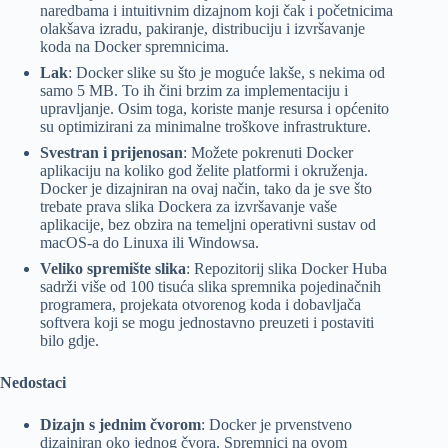
naredbama i intuitivnim dizajnom koji čak i početnicima
olakšava izradu, pakiranje, distribuciju i izvršavanje
koda na Docker spremnicima.
Lak
: Docker slike su što je moguće lakše, s nekima od
samo 5 MB. To ih čini brzim za implementaciju i
upravljanje. Osim toga, koriste manje resursa i općenito
su optimizirani za minimalne troškove infrastrukture.
Svestran i prijenosan
: Možete pokrenuti Docker
aplikaciju na koliko god želite platformi i okruženja.
Docker je dizajniran na ovaj način, tako da je sve što
trebate prava slika Dockera za izvršavanje vaše
aplikacije, bez obzira na temeljni operativni sustav od
macOS-a do Linuxa ili Windowsa.
Veliko spremište slika
: Repozitorij slika Docker Huba
sadrži više od 100 tisuća slika spremnika pojedinačnih
programera, projekata otvorenog koda i dobavljača
softvera koji se mogu jednostavno preuzeti i postaviti
bilo gdje.
Nedostaci
Dizajn s jednim čvorom
: Docker je prvenstveno
dizajniran oko jednog čvora. Spremnici na ovom