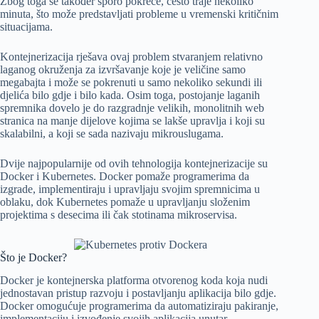
Zbog toga se također sporo pokreće, često traje nekoliko
minuta, što može predstavljati probleme u vremenski kritičnim
situacijama.
Kontejnerizacija rješava ovaj problem stvaranjem relativno
laganog okruženja za izvršavanje koje je veličine samo
megabajta i može se pokrenuti u samo nekoliko sekundi ili
djelića bilo gdje i bilo kada. Osim toga, postojanje laganih
spremnika dovelo je do razgradnje velikih, monolitnih web
stranica na manje dijelove kojima se lakše upravlja i koji su
skalabilni, a koji se sada nazivaju mikrouslugama.
Dvije najpopularnije od ovih tehnologija kontejnerizacije su
Docker i Kubernetes. Docker pomaže programerima da
izgrade, implementiraju i upravljaju svojim spremnicima u
oblaku, dok Kubernetes pomaže u upravljanju složenim
projektima s desecima ili čak stotinama mikroservisa.
Što je Docker?
Docker je kontejnerska platforma otvorenog koda koja nudi
jednostavan pristup razvoju i postavljanju aplikacija bilo gdje.
Docker omogućuje programerima da automatiziraju pakiranje,
implementaciju i izvođenje svojih aplikacija unutar