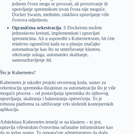
jednom čvoru mogu se povezati, ali povezivanje ili
upravljanje spremnikom izvan čvora nije moguće.
Docker Swarm, međutim, olakšava upravljanje više
čvorova odjednom.
Ograničena orkestracija
: S Dockerom možete
jednostavno kreirati, implementirati i upravljati
spremnicima. Ali u usporedbi s Kubernetesom, bit ćete
relativno ograničeni kada su u pitanju značajke
automatizacije kao što su umrežavanje klastera,
otkrivanje usluga, automatsko skaliranje,
samoozdravljenje itd.
Što je Kubernetes?
Kubernetes je također projekt otvorenog koda, sustav za
orkestraciju spremnika dizajniran za automatizaciju što je više
moguće procesa – od postavljanja spremnika do njihovog
upravljanja, skaliranja i balansiranja opterećenja. To je
robusna platforma za održavanje vrlo složenih kontejnerskih
aplikacija.
Arhitektura Kubernetes temelji se na klasteru – to jest,
upravlja višestrukim čvorovima računalne infrastrukture kao
da su jedan sustav. To omogućuje administratoru da doda