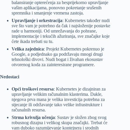
balansiranje opterećenja za besprijekorno upravljanje
vašim aplikacijama, ponovno pokretanje srušenih
spremnika i smanjenje vremena zastoja.
Upravljanje i orkestracija
: Kubernetes također nudi
sve što vam je potrebno da čak i najsloženije postavke
rade u harmoniji. Od umrežavanja do pohrane,
implementacije i tekućih ažuriranja, sve značajke koje
ćete ikada trebati su tu.
Velika zajednica
: Projekt Kubernetes pokrenuo je
Google, a podjednako ga podržavaju mnogi drugi
tehnološki divovi. Nudi bogat i živahan ekosustav
otvorenog koda za zainteresirane programere.
Nedostaci
Opći troškovi resursa
: Kubernetes je dizajniran za
upravljanje velikim računalnim klasterima. Dakle,
njegova prva mana je velika investicija potrebna za
stjecanje ili održavanje tako velike infrastrukture i
računalnih resursa.
Strma krivulja učenja
: Sustav je složen zbog svog
robusnog dizajna i velikog skupa značajki. Trebat će
vam duboko razumijevanje kontejnera i srodnih