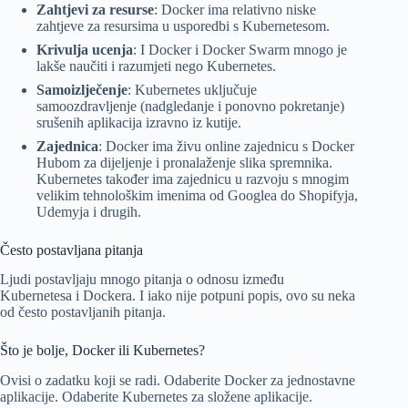
Zahtjevi za resurse
: Docker ima relativno niske
zahtjeve za resursima u usporedbi s Kubernetesom.
Krivulja ucenja
: I Docker i Docker Swarm mnogo je
lakše naučiti i razumjeti nego Kubernetes.
Samoizlječenje
: Kubernetes uključuje
samoozdravljenje (nadgledanje i ponovno pokretanje)
srušenih aplikacija izravno iz kutije.
Zajednica
: Docker ima živu online zajednicu s Docker
Hubom za dijeljenje i pronalaženje slika spremnika.
Kubernetes također ima zajednicu u razvoju s mnogim
velikim tehnološkim imenima od Googlea do Shopifyja,
Udemyja i drugih.
Često postavljana pitanja
Ljudi postavljaju mnogo pitanja o odnosu između
Kubernetesa i Dockera. I iako nije potpuni popis, ovo su neka
od često postavljanih pitanja.
Što je bolje, Docker ili Kubernetes?
Ovisi o zadatku koji se radi. Odaberite Docker za jednostavne
aplikacije. Odaberite Kubernetes za složene aplikacije.