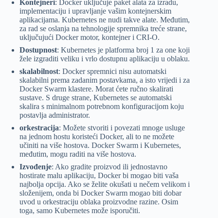
Kontejneri
: Docker uključuje paket alata za izradu,
implementaciju i upravljanje vašim kontejnerskim
aplikacijama. Kubernetes ne nudi takve alate. Međutim,
za rad se oslanja na tehnologije spremnika treće strane,
uključujući Docker motor, kontejner i CRI-O.
Dostupnost
: Kubernetes je platforma broj 1 za one koji
žele izgraditi veliku i vrlo dostupnu aplikaciju u oblaku.
skalabilnost
: Docker spremnici nisu automatski
skalabilni prema zadanim postavkama, a isto vrijedi i za
Docker Swarm klastere. Morat ćete ručno skalirati
sustave. S druge strane, Kubernetes se automatski
skalira s minimalnom potrebnom konfiguracijom koju
postavlja administrator.
orkestracija
: Možete stvoriti i povezati mnoge usluge
na jednom hostu koristeći Docker, ali to ne možete
učiniti na više hostova. Docker Swarm i Kubernetes,
međutim, mogu raditi na više hostova.
Izvođenje
: Ako gradite proizvod ili jednostavno
hostirate malu aplikaciju, Docker bi mogao biti vaša
najbolja opcija. Ako se želite okušati u nečem velikom i
složenijem, onda bi Docker Swarm mogao biti dobar
uvod u orkestraciju oblaka proizvodne razine. Osim
toga, samo Kubernetes može isporučiti.