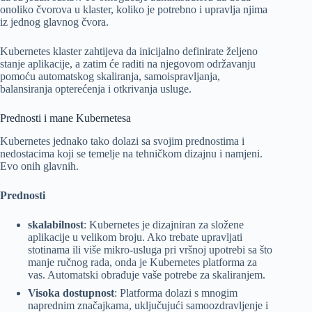
onoliko čvorova u klaster, koliko je potrebno i upravlja njima
iz jednog glavnog čvora.
Kubernetes klaster zahtijeva da inicijalno definirate željeno
stanje aplikacije, a zatim će raditi na njegovom održavanju
pomoću automatskog skaliranja, samoispravljanja,
balansiranja opterećenja i otkrivanja usluge.
Prednosti i mane Kubernetesa
Kubernetes jednako tako dolazi sa svojim prednostima i
nedostacima koji se temelje na tehničkom dizajnu i namjeni.
Evo onih glavnih.
Prednosti
skalabilnost
: Kubernetes je dizajniran za složene
aplikacije u velikom broju. Ako trebate upravljati
stotinama ili više mikro-usluga pri vršnoj upotrebi sa što
manje ručnog rada, onda je Kubernetes platforma za
vas. Automatski obrađuje vaše potrebe za skaliranjem.
Visoka dostupnost
: Platforma dolazi s mnogim
naprednim značajkama, uključujući samoozdravljenje i