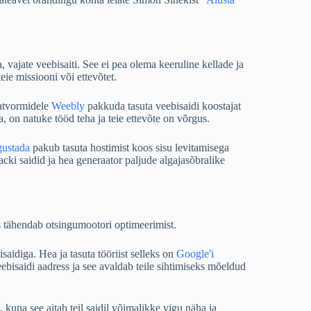
 vajate veebisaiti. See ei pea olema keeruline kellade ja
eie missiooni või ettevõtet.
latvormidele
Weebly
pakkuda tasuta veebisaidi koostajat
 on natuke tööd teha ja teie ettevõte on võrgus.
gustada
pakub tasuta hostimist koos sisu levitamisega
acki saidid ja hea generaator paljude algajasõbralike
tähendab otsingumootori optimeerimist.
saidiga. Hea ja tasuta tööriist selleks on
Google'i
eebisaidi aadress ja see avaldab teile sihtimiseks mõeldud
, kuna see aitab teil saidil võimalikke vigu näha ja