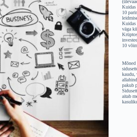
(ülevaa
Kuidas 
10 pari
leidmis
Kuidas 
väga kii
Krüptos
investe
10 võim
Mõned s
siduset
kaudu, 
allahind
pakub p
Siduset
aitab me
kasulik