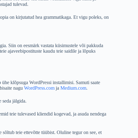
astajad tulevad.
opia on kirjutatud hea grammatikaga. Et vigu poleks, on
eegia. Siin on eesmärk vastata küsimustele või pakkuda
teie ajaveebipostituste kaudu teie saidile ja lõpuks
 ühe klõpsuga WordPressi installimisi. Samuti saate
ebisaite nagu
WordPress.com
ja
Medium.com
.
e seda jälgida.
leemid teie tulevased kliendid kogevad, ja asuda nendega
õltub teie ettevõtte tüübist. Oluline tegur on see, et