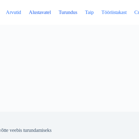
Arvutid
Alustavatel
Turundus
Taip
Tööriistakast
Cr
evõtte veebis turundamiseks