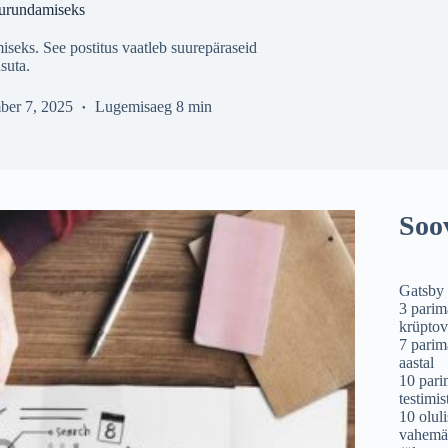
 turundamiseks
miseks. See postitus vaatleb suurepäraseid
suta.
ber 7, 2025
Lugemisaeg
8 min
Soo
Gatsby 
3 parim
krüptov
7 parim
aastal
10 pari
testimis
10 olul
vahemäl