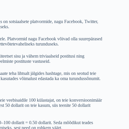
s on sotsiaalsete platvormide, nagu Facebook, Twitter,
iseks.
tetele. Platvormid nagu Facebook võivad olla suurepärased
ttevõtetevaheliseks turunduseks.
etset sisu ja vähem triviaalseid postitusi ning
lmiste postituste vastuseid.
ate teha lihtsalt jälgides hashtage, mis on seotud teie
st, kasutades võimalust edastada ka oma turundussõnumit.
e veebisaidile 100 külastajat, on teie konversioonimäär
t 50 dollarit on teie kasum, siis teenite 50 dollarit
 50–100 dollarit = 0.50 dollarit. Seda mõõdikut teades
tamiseks, sest need on rohkem väärt.