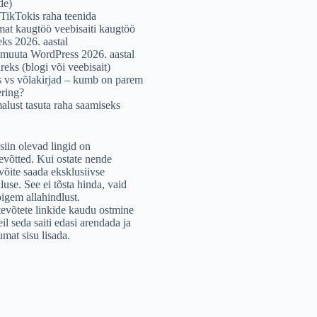
de)
TikTokis raha teenida
mat kaugtöö veebisaiti kaugtöö
eks 2026. aastal
muuta WordPress 2026. aastal
reks (blogi või veebisait)
 vs võlakirjad – kumb on parem
ering?
alust tasuta raha saamiseks
iin olevad lingid on
tevõtted. Kui ostate nende
võite saada eksklusiivse
luse. See ei tõsta hinda, vaid
igem allahindlust.
tevõtete linkide kaudu ostmine
il seda saiti edasi arendada ja
umat sisu lisada.