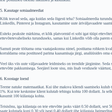
5. Kasutage sotsiaalmeediat
Kõik teavad seda, aga kuidas seda õigesti teha? Sotsiaalmeedia turundu
LinkedIn, Pinterest ja Instagram, kasutamine uute äriväljavaadete saam
Esiteks peaksite märkima, et kõik platvormid ei sobi igat tüüpi ettevõ
ettevõtetevaheliseks turunduseks, samas kui LinkedIn võib olla parem e
Samuti peate töötama oma vaatajaskonna nimel, postitama rohkem kvalite
korraldama oma postitused parima kaasamisaja järgi, analüüsides oma ee
Veel üks viis uute väljavaadete leidmiseks on trendide järgimine. Seda sa
ettevõtte pakkumisega. Seejärel loote sisu, mis lisab vestlusele väärtu
6. Koostage loend
Teeme natuke matemaatikat. Kui ühe maksva kliendi saamiseks kulub tei
1%. Kui teie keskmine klient kulutab tehingu kohta 100 dollarit. Ja selles
kasumit 100 külastaja kohta.
Teisisõnu, iga külastaja on teie ettevõtte jaoks väärt 0.50 dollarit, sest
saate kulutada kuni 0.30 või isegi 0.40 dollarit ühe külastaja ligimeeli