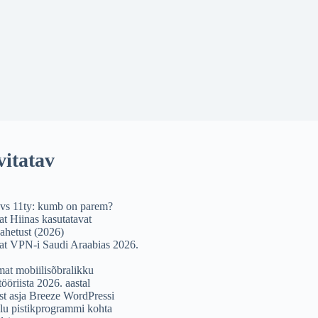
vitatav
vs 11ty: kumb on parem?
at Hiinas kasutatavat
ahetust (2026)
at VPN-i Saudi Araabias 2026.
mat mobiilisõbralikku
tööriista 2026. aastal
ist asja Breeze WordPressi
u pistikprogrammi kohta