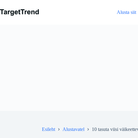
Otse
sisu
Alusta siit
juurde
Esileht
Alustavatel
10 tasuta viisi väikeett