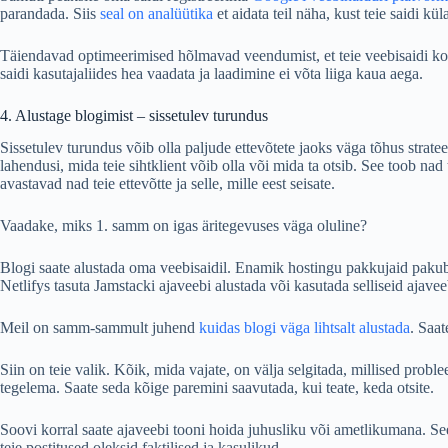
parandada. Siis
seal on analüütika
et aidata teil näha, kust teie saidi kül
Täiendavad optimeerimised hõlmavad veendumist, et teie veebisaidi ko
saidi kasutajaliides hea vaadata ja laadimine ei võta liiga kaua aega.
4. Alustage blogimist – sissetulev turundus
Sissetulev turundus võib olla paljude ettevõtete jaoks väga tõhus strat
lahendusi, mida teie sihtklient võib olla või mida ta otsib. See toob nad 
avastavad nad teie ettevõtte ja selle, mille eest seisate.
Vaadake, miks 1. samm on igas äritegevuses väga oluline?
Blogi saate alustada oma veebisaidil. Enamik hostingu pakkujaid pakub
Netlifys tasuta Jamstacki ajaveebi alustada või kasutada selliseid ajave
Meil on samm-sammult juhend
kuidas blogi väga lihtsalt alustada
. Saat
Siin on teie valik. Kõik, mida vajate, on välja selgitada, millised prob
tegelema. Saate seda kõige paremini saavutada, kui teate, keda otsite.
Soovi korral saate ajaveebi tooni hoida juhusliku või ametlikumana. See s
teie postitused oleksid faktilised ja kasulikud.