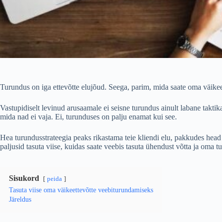
Turundus on iga ettevõtte elujõud. Seega, parim, mida saate oma väikee
Vastupidiselt levinud arusaamale ei seisne turundus ainult labane takti
mida nad ei vaja. Ei, turunduses on palju enamat kui see.
Hea turundusstrateegia peaks rikastama teie kliendi elu, pakkudes head v
paljusid tasuta viise, kuidas saate veebis tasuta ühendust võtta ja oma t
Sisukord
peida
Tasuta viise oma väikeettevõtte veebiturundamiseks
Järeldus