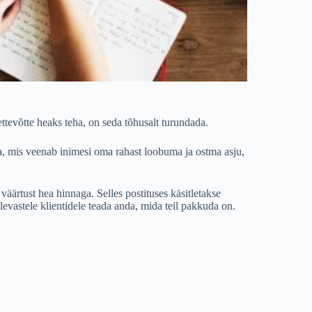
ttevõtte heaks teha, on seda tõhusalt turundada.
ka, mis veenab inimesi oma rahast loobuma ja ostma asju,
äärtust hea hinnaga. Selles postituses käsitletakse
ulevastele klientidele teada anda, mida teil pakkuda on.