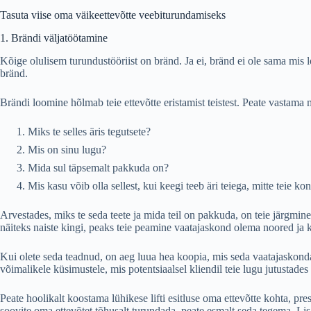
Tasuta viise oma väikeettevõtte veebiturundamiseks
1. Brändi väljatöötamine
Kõige olulisem turundustööriist on bränd. Ja ei, bränd ei ole sama mis
bränd.
Brändi loomine hõlmab teie ettevõtte eristamist teistest. Peate vastama
Miks te selles äris tegutsete?
Mis on sinu lugu?
Mida sul täpsemalt pakkuda on?
Mis kasu võib olla sellest, kui keegi teeb äri teiega, mitte teie k
Arvestades, miks te seda teete ja mida teil on pakkuda, on teie järgmin
näiteks naiste kingi, peaks teie peamine vaatajaskond olema noored ja 
Kui olete seda teadnud, on aeg luua hea koopia, mis seda vaatajaskond
võimalikele küsimustele, mis potentsiaalsel kliendil teie lugu jutustades
Peate hoolikalt koostama lühikese lifti esitluse oma ettevõtte kohta, pr
soovite oma ettevõtet tõhusalt turundada, peate esmalt seda tegema. Li