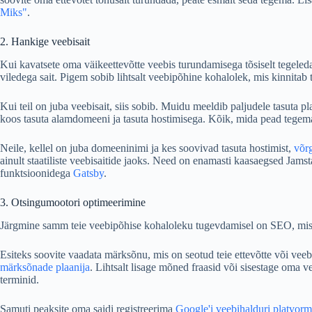
Miks"
.
2. Hankige veebisait
Kui kavatsete oma väikeettevõtte veebis turundamisega tõsiselt tegeleda,
viledega sait. Pigem sobib lihtsalt veebipõhine kohalolek, mis kinnitab t
Kui teil on juba veebisait, siis sobib. Muidu meeldib paljudele tasuta p
koos tasuta alamdomeeni ja tasuta hostimisega. Kõik, mida pead tegema,
Neile, kellel on juba domeeninimi ja kes soovivad tasuta hostimist,
võr
ainult staatiliste veebisaitide jaoks. Need on enamasti kaasaegsed Jamst
funktsioonidega
Gatsby
.
3. Otsingumootori optimeerimine
Järgmine samm teie veebipõhise kohaloleku tugevdamisel on SEO, mis 
Esiteks soovite vaadata märksõnu, mis on seotud teie ettevõtte või veebi
märksõnade plaanija
. Lihtsalt lisage mõned fraasid või sisestage oma v
terminid.
Samuti peaksite oma saidi registreerima
Google'i veebihalduri platvorm