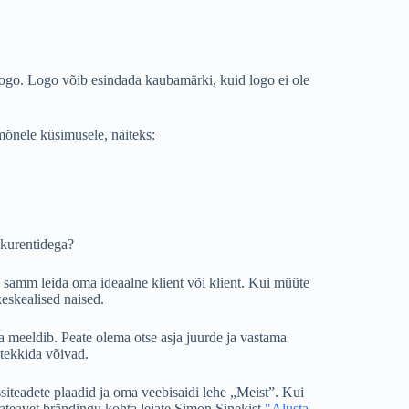
 logo. Logo võib esindada kaubamärki, kuid logo ei ole
 mõnele küsimusele, näiteks:
onkurentidega?
e samm leida oma ideaalne klient või klient. Kui müüte
keskealised naised.
a meeldib. Peate olema otse asja juurde ja vastama
 tekkida võivad.
essiteadete plaadid ja oma veebisaidi lehe „Meist”. Kui
sateavet brändingu kohta leiate Simon Sinekist
"Alusta