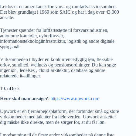
Leidos er en amerikansk forsvars- og rumfarts-it-virksomhed.
Det blev grundlagt i 1969 som SAIC og har i dag over 43,000
ansatte.
Tjenester spænder fra luftfartsstøtte til forsvarsindustrien,
autonome køretøjer, cyberforsvar,
informationsteknologiinfrastruktur, logistik og andre digitale
spørgsmål.
Virksomheden tilbyder en konkurrencedygtig løn, fleksible
orlov, sundhed, wellness og pensionsordninger. Du kan søge
ingeniør-, ledelses-, cloud-arkitektur, database og andre
relaterede it-stillinger.
19. oDesk
Hvor skal man ansøge?
:
https://www.upwork.com
Upwork er en fjernarbejdsplatform, der forbinder små og store
virksomheder med talenter fra hele verden. Upwork ansætter
dig måske ikke direkte, men de sørger for, at du får løn.
I modsætning til de fleste andre virksomheder på denne liste