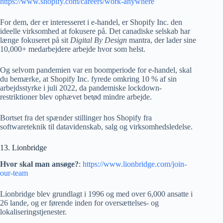
https://www.shopify.com/careers/work-anywhere
For dem, der er interesseret i e-handel, er Shopify Inc. den
ideelle virksomhed at fokusere på. Det canadiske selskab har
længe fokuseret på sit
Digital By Design
mantra, der lader sine
10,000+ medarbejdere arbejde hvor som helst.
Og selvom pandemien var en boomperiode for e-handel, skal
du bemærke, at Shopify Inc. fyrede omkring 10 % af sin
arbejdsstyrke i juli 2022, da pandemiske lockdown-
restriktioner blev ophævet betød mindre arbejde.
Bortset fra det spænder stillinger hos Shopify fra
softwareteknik til datavidenskab, salg og virksomhedsledelse.
13. Lionbridge
Hvor skal man ansøge?
:
https://www.lionbridge.com/join-
our-team
Lionbridge blev grundlagt i 1996 og med over 6,000 ansatte i
26 lande, og er førende inden for oversættelses- og
lokaliseringstjenester.