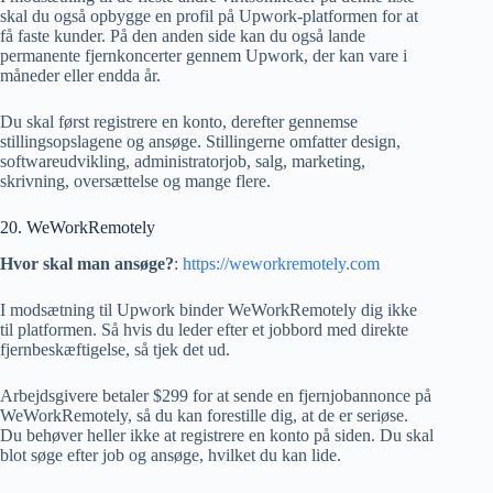
skal du også opbygge en profil på Upwork-platformen for at
få faste kunder. På den anden side kan du også lande
permanente fjernkoncerter gennem Upwork, der kan vare i
måneder eller endda år.
Du skal først registrere en konto, derefter gennemse
stillingsopslagene og ansøge. Stillingerne omfatter design,
softwareudvikling, administratorjob, salg, marketing,
skrivning, oversættelse og mange flere.
20. WeWorkRemotely
Hvor skal man ansøge?
:
https://weworkremotely.com
I modsætning til Upwork binder WeWorkRemotely dig ikke
til platformen. Så hvis du leder efter et jobbord med direkte
fjernbeskæftigelse, så tjek det ud.
Arbejdsgivere betaler $299 for at sende en fjernjobannonce på
WeWorkRemotely, så du kan forestille dig, at de er seriøse.
Du behøver heller ikke at registrere en konto på siden. Du skal
blot søge efter job og ansøge, hvilket du kan lide.