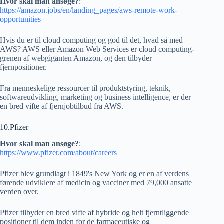
Hvor skal man ansøge?
:
https://amazon.jobs/en/landing_pages/aws-remote-work-
opportunities
Hvis du er til cloud computing og god til det, hvad så med
AWS? AWS eller Amazon Web Services er cloud computing-
grenen af ​​webgiganten Amazon, og den tilbyder
fjernpositioner.
Fra menneskelige ressourcer til produktstyring, teknik,
softwareudvikling, marketing og business intelligence, er der
en bred vifte af fjernjobtilbud fra AWS.
10.Pfizer
Hvor skal man ansøge?
:
https://www.pfizer.com/about/careers
Pfizer blev grundlagt i 1849's New York og er en af ​​verdens
førende udviklere af medicin og vacciner med 79,000 ansatte
verden over.
Pfizer tilbyder en bred vifte af hybride og helt fjerntliggende
positioner til dem inden for de farmaceutiske og