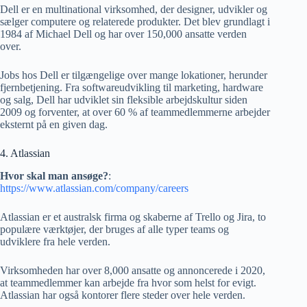
Dell er en multinational virksomhed, der designer, udvikler og
sælger computere og relaterede produkter. Det blev grundlagt i
1984 af Michael Dell og har over 150,000 ansatte verden
over.
Jobs hos Dell er tilgængelige over mange lokationer, herunder
fjernbetjening. Fra softwareudvikling til marketing, hardware
og salg, Dell har udviklet sin fleksible arbejdskultur siden
2009 og forventer, at over 60 % af teammedlemmerne arbejder
eksternt på en given dag.
4. Atlassian
Hvor skal man ansøge?
:
https://www.atlassian.com/company/careers
Atlassian er et australsk firma og skaberne af Trello og Jira, to
populære værktøjer, der bruges af alle typer teams og
udviklere fra hele verden.
Virksomheden har over 8,000 ansatte og annoncerede i 2020,
at teammedlemmer kan arbejde fra hvor som helst for evigt.
Atlassian har også kontorer flere steder over hele verden.