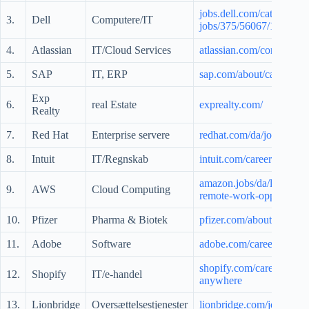
jobs.dell.com/category/r
3.
Dell
Computere/IT
jobs/375/56067/1
4.
Atlassian
IT/Cloud Services
atlassian.com/company/c
5.
SAP
IT, ERP
sap.com/about/careers.ht
Exp
6.
real Estate
exprealty.com/
Realty
7.
Red Hat
Enterprise servere
redhat.com/da/jobs
8.
Intuit
IT/Regnskab
intuit.com/careers
amazon.jobs/da/landing_
9.
AWS
Cloud Computing
remote-work-opportuniti
10.
Pfizer
Pharma & Biotek
pfizer.com/about/careers
11.
Adobe
Software
adobe.com/careers.html
shopify.com/careers/wor
12.
Shopify
IT/e-handel
anywhere
13.
Lionbridge
Oversættelsestjenester
lionbridge.com/join-our-