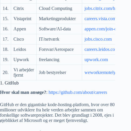
14.
Citrix
Cloud Computing
jobs.citrix.com/homepag
15.
Vistaprint
Marketingprodukter
careers.vista.com/remote-
16.
Appen
Software/AI-data
appen.com/join-our-cro
17.
Cisco
IT/netværk
jobs.cisco.com
18.
Leidos
Forsvar/Aerospace
careers.leidos.com
19.
Upwork
freelancing
upwork.com
Vi arbejder
20.
Job bestyrelser
weworkremotely.com
fjernt
1. GitHub
Hvor skal man ansøge?
:
https://github.com/about/careers
GitHub er den gigantiske kode-hosting-platform, hvor over 80
millioner udviklere fra hele verden arbejder sammen om
forskellige softwareprojekter. Det blev grundlagt i 2008, ejes i
øjeblikket af Microsoft og er meget fjernvenligt.