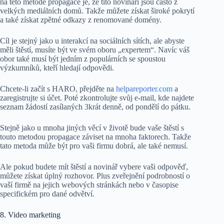
na této metodě propagace je, že tito novináři jsou často z
velkých mediálních domů. Takže můžete získat široké pokrytí
a také získat zpětné odkazy z renomované domény.
Cíl je stejný jako u interakcí na sociálních sítích, ale abyste
měli štěstí, musíte být ve svém oboru „expertem“. Navíc váš
obor také musí být jedním z populárních se spoustou
výzkumníků, kteří hledají odpovědi.
Chcete-li začít s HARO, přejděte na
helpareporter.com
a
zaregistrujte si účet. Poté zkontrolujte svůj e-mail, kde najdete
seznam žádostí zasílaných 3krát denně, od pondělí do pátku.
Stejně jako u mnoha jiných věcí v životě bude vaše štěstí s
touto metodou propagace záviset na mnoha faktorech. Takže
tato metoda může být pro vaši firmu dobrá, ale také nemusí.
Ale pokud budete mít štěstí a novinář vybere vaši odpověď,
můžete získat úplný rozhovor. Plus zveřejnění podrobností o
vaší firmě na jejich webových stránkách nebo v časopise
specifickém pro dané odvětví.
8. Video marketing