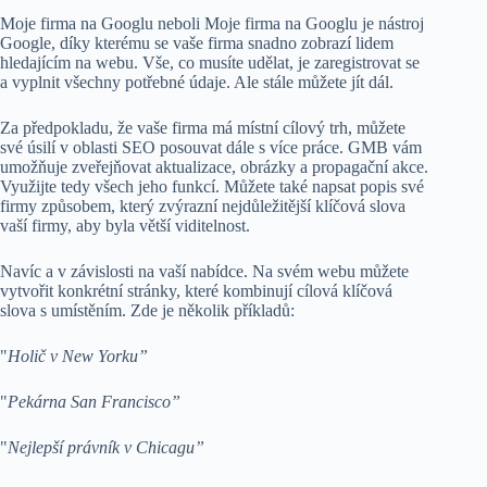
Moje firma na Googlu neboli Moje firma na Googlu je nástroj
Google, díky kterému se vaše firma snadno zobrazí lidem
hledajícím na webu. Vše, co musíte udělat, je zaregistrovat se
a vyplnit všechny potřebné údaje. Ale stále můžete jít dál.
Za předpokladu, že vaše firma má místní cílový trh, můžete
své úsilí v oblasti SEO posouvat dále s více práce. GMB vám
umožňuje zveřejňovat aktualizace, obrázky a propagační akce.
Využijte tedy všech jeho funkcí. Můžete také napsat popis své
firmy způsobem, který zvýrazní nejdůležitější klíčová slova
vaší firmy, aby byla větší viditelnost.
Navíc a v závislosti na vaší nabídce. Na svém webu můžete
vytvořit konkrétní stránky, které kombinují cílová klíčová
slova s ​​umístěním. Zde je několik příkladů:
"
Holič v New Yorku”
"
Pekárna San Francisco”
"
Nejlepší právník v Chicagu”