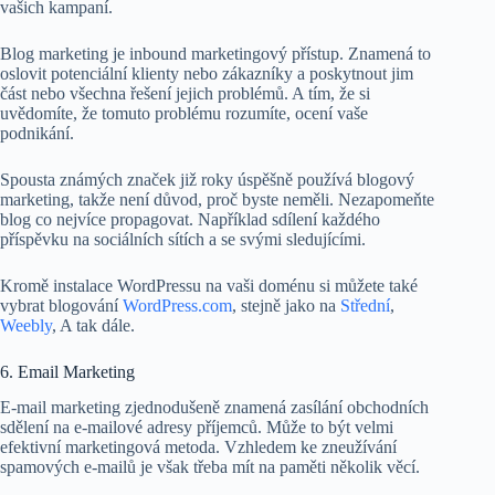
vašich kampaní.
Blog marketing je inbound marketingový přístup. Znamená to
oslovit potenciální klienty nebo zákazníky a poskytnout jim
část nebo všechna řešení jejich problémů. A tím, že si
uvědomíte, že tomuto problému rozumíte, ocení vaše
podnikání.
Spousta známých značek již roky úspěšně používá blogový
marketing, takže není důvod, proč byste neměli. Nezapomeňte
blog co nejvíce propagovat. Například sdílení každého
příspěvku na sociálních sítích a se svými sledujícími.
Kromě instalace WordPressu na vaši doménu si můžete také
vybrat blogování
WordPress.com
, stejně jako na
Střední
,
Weebly
, A tak dále.
6. Email Marketing
E-mail marketing zjednodušeně znamená zasílání obchodních
sdělení na e-mailové adresy příjemců. Může to být velmi
efektivní marketingová metoda. Vzhledem ke zneužívání
spamových e-mailů je však třeba mít na paměti několik věcí.