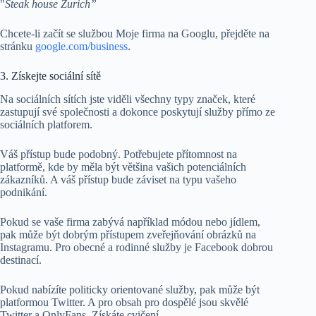
"
Steak house Zurich”
Chcete-li začít se službou Moje firma na Googlu, přejděte na
stránku
google.com/business
.
3. Získejte sociální sítě
Na sociálních sítích jste viděli všechny typy značek, které
zastupují své společnosti a dokonce poskytují služby přímo ze
sociálních platforem.
Váš přístup bude podobný. Potřebujete přítomnost na
platformě, kde by měla být většina vašich potenciálních
zákazníků. A váš přístup bude záviset na typu vašeho
podnikání.
Pokud se vaše firma zabývá například módou nebo jídlem,
pak může být dobrým přístupem zveřejňování obrázků na
Instagramu. Pro obecné a rodinné služby je Facebook dobrou
destinací.
Pokud nabízíte politicky orientované služby, pak může být
platformou Twitter. A pro obsah pro dospělé jsou skvělé
Twitter a OnlyFans. Získáte cvičení.