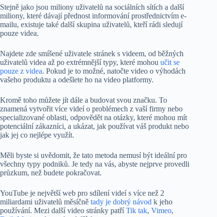
Stejně jako jsou miliony uživatelů na sociálních sítích a další
miliony, které dávají přednost informování prostřednictvím e-
mailu, existuje také další skupina uživatelů, kteří rádi sledují
pouze videa.
Najdete zde smíšené uživatele stránek s videem, od běžných
uživatelů videa až po extrémnější typy, které mohou
učit se
pouze z videa
. Pokud je to možné, natočte video o výhodách
vašeho produktu a odešlete ho na video platformy.
Kromě toho můžete jít dále a budovat svou značku. To
znamená vytvořit více videí o problémech z vaší firmy nebo
specializované oblasti, odpovědět na otázky, které mohou mít
potenciální zákazníci, a ukázat, jak používat váš produkt nebo
jak jej co nejlépe využít.
Měli byste si uvědomit, že tato metoda nemusí být ideální pro
všechny typy podniků. Je tedy na vás, abyste nejprve provedli
průzkum, než budete pokračovat.
YouTube je největší web pro sdílení videí s více než 2
miliardami uživatelů měsíčně
tady je dobrý návod
k jeho
používání. Mezi další video stránky patří
Tik tak
,
Vimeo
,