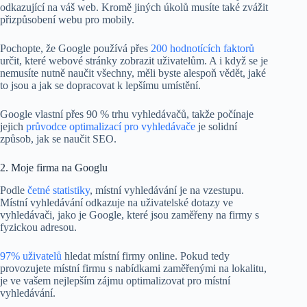
odkazující na váš web. Kromě jiných úkolů musíte také zvážit
přizpůsobení webu pro mobily.
Pochopte, že Google používá přes
200 hodnotících faktorů
určit, které webové stránky zobrazit uživatelům. A i když se je
nemusíte nutně naučit všechny, měli byste alespoň vědět, jaké
to jsou a jak se dopracovat k lepšímu umístění.
Google vlastní přes 90 % trhu vyhledávačů, takže počínaje
jejich
průvodce optimalizací pro vyhledávače
je solidní
způsob, jak se naučit SEO.
2. Moje firma na Googlu
Podle
četné statistiky
, místní vyhledávání je na vzestupu.
Místní vyhledávání odkazuje na uživatelské dotazy ve
vyhledávači, jako je Google, které jsou zaměřeny na firmy s
fyzickou adresou.
97% uživatelů
hledat místní firmy online. Pokud tedy
provozujete místní firmu s nabídkami zaměřenými na lokalitu,
je ve vašem nejlepším zájmu optimalizovat pro místní
vyhledávání.