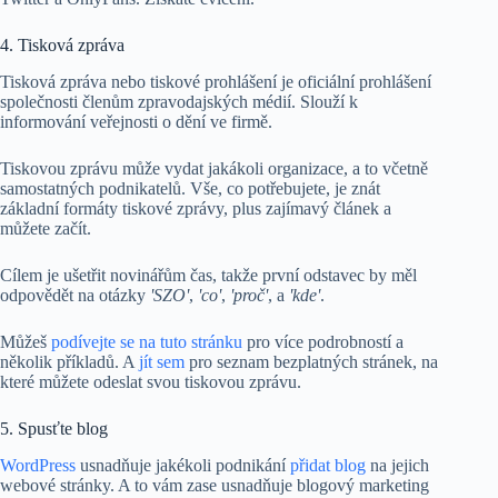
4. Tisková zpráva
Tisková zpráva nebo tiskové prohlášení je oficiální prohlášení
společnosti členům zpravodajských médií. Slouží k
informování veřejnosti o dění ve firmě.
Tiskovou zprávu může vydat jakákoli organizace, a to včetně
samostatných podnikatelů. Vše, co potřebujete, je znát
základní formáty tiskové zprávy, plus zajímavý článek a
můžete začít.
Cílem je ušetřit novinářům čas, takže první odstavec by měl
odpovědět na otázky
'SZO'
,
'co'
,
'proč'
, a
'kde'
.
Můžeš
podívejte se na tuto stránku
pro více podrobností a
několik příkladů. A
jít sem
pro seznam bezplatných stránek, na
které můžete odeslat svou tiskovou zprávu.
5. Spusťte blog
WordPress
usnadňuje jakékoli podnikání
přidat blog
na jejich
webové stránky. A to vám zase usnadňuje blogový marketing