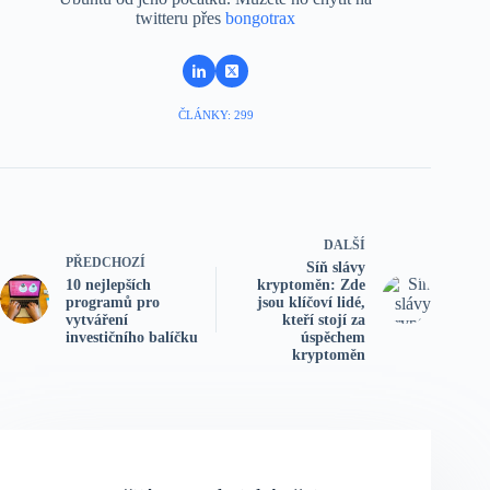
twitteru přes
bongotrax
ČLÁNKY: 299
DALŠÍ
PŘEDCHOZÍ
Síň slávy
10 nejlepších
kryptoměn: Zde
programů pro
jsou klíčoví lidé,
vytváření
kteří stojí za
investičního balíčku
úspěchem
kryptoměn