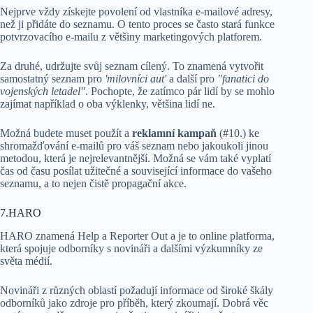
Nejprve vždy získejte povolení od vlastníka e-mailové adresy,
než ji přidáte do seznamu. O tento proces se často stará funkce
potvrzovacího e-mailu z většiny marketingových platforem.
Za druhé, udržujte svůj seznam cílený. To znamená vytvořit
samostatný seznam pro
'milovníci aut'
a další pro
"fanatici do
vojenských letadel"
. Pochopte, že zatímco pár lidí by se mohlo
zajímat například o oba výklenky, většina lidí ne.
Možná budete muset použít a
reklamní kampaň
(#10.) ke
shromažďování e-mailů pro váš seznam nebo jakoukoli jinou
metodou, která je nejrelevantnější. Možná se vám také vyplatí
čas od času posílat užitečné a související informace do vašeho
seznamu, a to nejen čistě propagační akce.
7.HARO
HARO znamená Help a Reporter Out a je to online platforma,
která spojuje odborníky s novináři a dalšími výzkumníky ze
světa médií.
Novináři z různých oblastí požadují informace od široké škály
odborníků jako zdroje pro příběh, který zkoumají. Dobrá věc