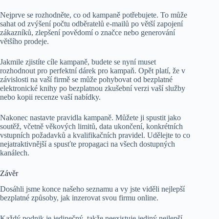
Nejprve se rozhodněte, co od kampaně potřebujete. To může
sahat od zvýšení počtu odběratelů e-mailů po větší zapojení
zákazníků, zlepšení povědomí o značce nebo generování
většího prodeje.
Jakmile zjistíte cíle kampaně, budete se nyní muset
rozhodnout pro perfektní dárek pro kampaň. Opět platí, že v
závislosti na vaší firmě se může pohybovat od bezplatné
elektronické knihy po bezplatnou zkušební verzi vaší služby
nebo kopii recenze vaší nabídky.
Nakonec nastavte pravidla kampaně. Můžete ji spustit jako
soutěž, včetně věkových limitů, data ukončení, konkrétních
vstupních požadavků a kvalifikačních pravidel. Udělejte to co
nejatraktivnější a spusťte propagaci na všech dostupných
kanálech.
Závěr
Dosáhli jsme konce našeho seznamu a vy jste viděli nejlepší
bezplatné způsoby, jak inzerovat svou firmu online.
Každý podnik je jedinečný, takže neexistuje jediný nejlepší