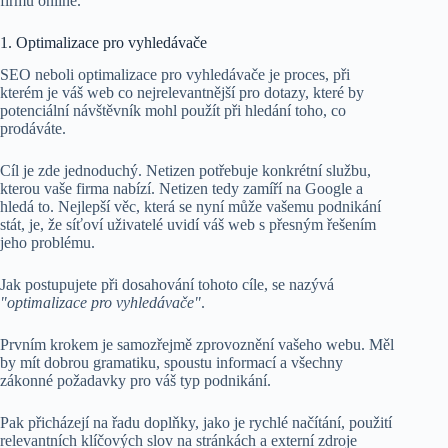
firmu online.
1. Optimalizace pro vyhledávače
SEO neboli optimalizace pro vyhledávače je proces, při
kterém je váš web co nejrelevantnější pro dotazy, které by
potenciální návštěvník mohl použít při hledání toho, co
prodáváte.
Cíl je zde jednoduchý. Netizen potřebuje konkrétní službu,
kterou vaše firma nabízí. Netizen tedy zamíří na Google a
hledá to. Nejlepší věc, která se nyní může vašemu podnikání
stát, je, že síťoví uživatelé uvidí váš web s přesným řešením
jeho problému.
Jak postupujete při dosahování tohoto cíle, se nazývá
"optimalizace pro vyhledávače"
.
Prvním krokem je samozřejmě zprovoznění vašeho webu. Měl
by mít dobrou gramatiku, spoustu informací a všechny
zákonné požadavky pro váš typ podnikání.
Pak přicházejí na řadu doplňky, jako je rychlé načítání, použití
relevantních klíčových slov na stránkách a externí zdroje