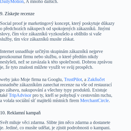
DailyMotion
, A mnoho dalších.
9. Získejte recenze
Social proof je marketingový koncept, který poskytuje důkazy
o předchozích nákupech od spokojených zákazníků. Jinými
slovy, čím více zákazníků vyzkoušelo a oblíbilo si vaše
služby, tím více zákazníků musíte získat.
Internet usnadňuje určitým skupinám zákazníků nejprve
prozkoumat firmu nebo službu, o které předtím nikdy
neslyšeli, než se zavázala k této společnosti. Dobrou zprávou
je, že tyto znalosti můžete využít ve svůj prospěch.
weby jako Moje firma na Googlu,
TrustPilot
, a
Zakňučet
usnadněte zákazníkům zanechat recenze na vše od restaurací
po zábavu, nakupování a všechny typy produktů. Existuje
také
TripAdvisor
pro ty, kteří se pohybují v cestovním ruchu,
a volala sociální síť majitelů místních firem
MerchantCircle
.
10. Reklamní kampaň
Svět miluje věci zdarma. Slibte jim něco zdarma a dostanete
je. Jediné, co musíte udělat, je zjistit podrobnosti o kampani.