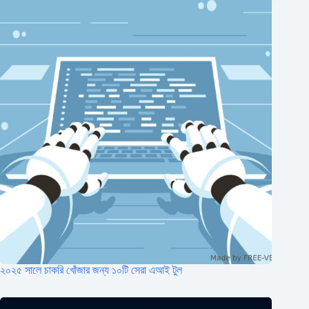
২০২৫ সালে চাকরি খোঁজার জন্য ১০টি সেরা এআই টুল