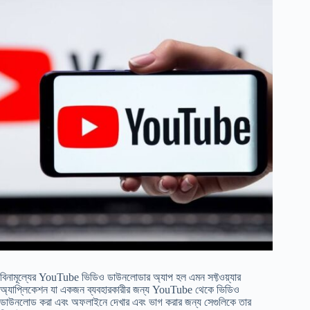
বিনামূল্যের YouTube ভিডিও ডাউনলোডার অ্যাপ হল এমন সফ্টওয়্যার
অ্যাপ্লিকেশন যা একজন ব্যবহারকারীর জন্য YouTube থেকে ভিডিও
ডাউনলোড করা এবং অফলাইনে দেখার এবং ভাগ করার জন্য সেগুলিকে তার