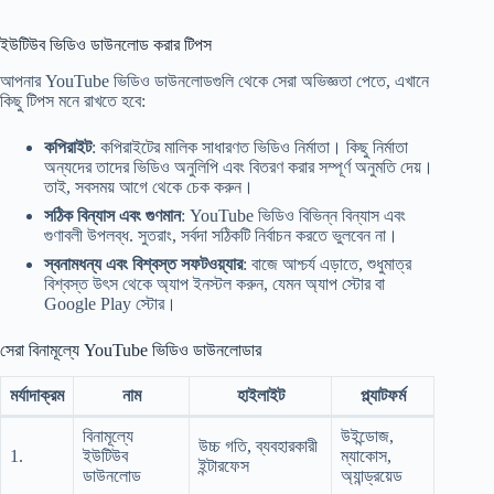
ইউটিউব ভিডিও ডাউনলোড করার টিপস
আপনার YouTube ভিডিও ডাউনলোডগুলি থেকে সেরা অভিজ্ঞতা পেতে, এখানে
কিছু টিপস মনে রাখতে হবে:
কপিরাইট
: কপিরাইটের মালিক সাধারণত ভিডিও নির্মাতা। কিছু নির্মাতা
অন্যদের তাদের ভিডিও অনুলিপি এবং বিতরণ করার সম্পূর্ণ অনুমতি দেয়।
তাই, সবসময় আগে থেকে চেক করুন।
সঠিক বিন্যাস এবং গুণমান
: YouTube ভিডিও বিভিন্ন বিন্যাস এবং
গুণাবলী উপলব্ধ. সুতরাং, সর্বদা সঠিকটি নির্বাচন করতে ভুলবেন না।
স্বনামধন্য এবং বিশ্বস্ত সফটওয়্যার
: বাজে আশ্চর্য এড়াতে, শুধুমাত্র
বিশ্বস্ত উৎস থেকে অ্যাপ ইনস্টল করুন, যেমন অ্যাপ স্টোর বা
Google Play স্টোর।
সেরা বিনামূল্যে YouTube ভিডিও ডাউনলোডার
মর্যাদাক্রম
নাম
হাইলাইট
প্ল্যাটফর্ম
বিনামূল্যে
উইন্ডোজ,
উচ্চ গতি, ব্যবহারকারী
1.
ইউটিউব
ম্যাকোস,
ইন্টারফেস
ডাউনলোড
অ্যান্ড্রয়েড