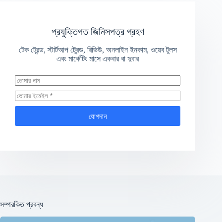
প্রযুক্তিগত জিনিসপত্র গ্রহণ
টেক ট্রেন্ড, স্টার্টআপ ট্রেন্ড, রিভিউ, অনলাইন ইনকাম, ওয়েব টুলস
এবং মার্কেটিং মাসে একবার বা দুবার
যোগদান
সম্পরকিত প্রবন্ধ