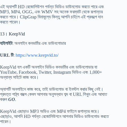
এই অ্যাপটি HD রেজোলিউশন পর্যন্ত ভিডিও ডাউনলোড করতে পারে এবং
MP3, MP4, OGG, এবং WMV সহ অনেক ফরম্যাট থেকে রূপান্তর
করতে পারে। ClipGrap বিনামূল্যে কিন্তু আপনি চাইলে এই প্রকল্পে দান
করতে পারেন।
13। KeepVid
হাইলাইট
: অনলাইন কনভার্টার এবং ডাউনলোডার
URL টি
:
https://www.keepvid.to/
KeepVid হল একটি অনলাইন ভিডিও কনভার্টার এবং ডাউনলোডার যা
YouTube, Facebook, Twitter, Instagram ভিডিও এবং 1,000+
অন্যান্য সাইটে কাজ করে।
অ্যাপটি অনলাইনে কাজ করে, তাই ডাউনলোড বা ইনস্টল করার কিছু নেই।
প্রদত্ত পাঠ্য বাক্সে কেবল আপনার অনুসন্ধান শব্দ বা URL লিখুন এবং আঘাত
করুন
GO
.
KeepVid এছাড়াও MP3 অডিও এবং MP4 ফাইলে রূপান্তর করে।
এছাড়াও, আপনি HD পর্যন্ত রেজোলিউশনে আপনার ভিডিও ডাউনলোড করতে
পারেন।