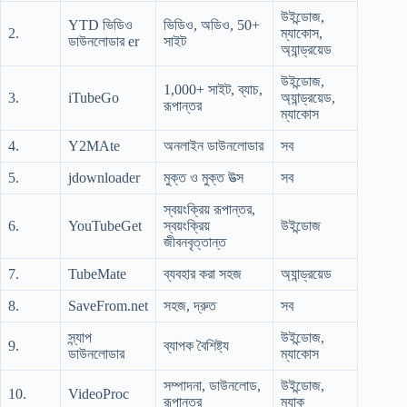
উইন্ডোজ,
YTD ভিডিও
ভিডিও, অডিও, 50+
2.
ম্যাকোস,
ডাউনলোডার er
সাইট
অ্যান্ড্রয়েড
উইন্ডোজ,
1,000+ সাইট, ব্যাচ,
3.
iTubeGo
অ্যান্ড্রয়েড,
রূপান্তর
ম্যাকোস
4.
Y2MAte
অনলাইন ডাউনলোডার
সব
5.
jdownloader
মুক্ত ও মুক্ত উত্স
সব
স্বয়ংক্রিয় রূপান্তর,
6.
YouTubeGet
স্বয়ংক্রিয়
উইন্ডোজ
জীবনবৃত্তান্ত
7.
TubeMate
ব্যবহার করা সহজ
অ্যান্ড্রয়েড
8.
SaveFrom.net
সহজ, দ্রুত
সব
স্ন্যাপ
উইন্ডোজ,
9.
ব্যাপক বৈশিষ্ট্য
ডাউনলোডার
ম্যাকোস
সম্পাদনা, ডাউনলোড,
উইন্ডোজ,
10.
VideoProc
রূপান্তর
ম্যাক