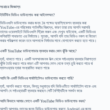
সচরাচর জিজ্ঞাস্য
ইউটিউব ভিডিও ডাউনলোড করা আইনসম্মত?
ভিডিওগুলি ডাউনলোড করার জন্য 3য় পক্ষের অ্যাপ্লিকেশন ব্যবহার করা
YouTube-এর পরিষেবার শর্তাবলীর বিরুদ্ধে, কারণ তারা চায় আপনি সরাসরি
তাদের ওয়েবসাইটে ভিডিওগুলি স্ট্রিম করুন এবং দেখুন৷ যাইহোক, একটি ভিডিওর
কপিরাইট সাধারণত এর নির্মাতার। সুতরাং, আপনি যদি তার ভিডিও নকল বা বিতরণ
করার পরিকল্পনা করেন তবে আপনাকে নির্মাতার সাথে যোগাযোগ করতে হতে পারে।
একটি YouTube ডাউনলোডার ব্যবহার করার কোন ঝুঁকি আছে?
হ্যাঁ, থাকতে পারে। একটি অসম্মানজনক উত্স থেকে সফ্টওয়্যার ব্যবহার নিরাপত্তা
ঝুঁকি তৈরি করতে পারে কারণ এটি আপনার ফোন থেকে তথ্য চুরি করতে পারে বা
ম্যালওয়্যার দ্বারা সংক্রামিত করতে পারে৷
আমি কি একটি ভিডিওর সাবটাইটেলও ডাউনলোড করতে পারি?
হ্যাঁ, আপনি করতে পারেন, কিন্তু শুধুমাত্র যদি ভিডিওটিতে সাবটাইটেল থাকে এবং
আপনি যে সফ্টওয়্যারটি ব্যবহার করছেন সেটি বৈশিষ্ট্যটিকে সমর্থন করে৷
আমি কিভাবে আমার ফোনে একটি YouTube ভিডিও ডাউনলোড করব?
আপনি আপনার ফোনের জন্য ভিডিও ডাউনলোড করতে Android এর জন্য