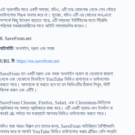
এই অ্যাপটির সাথে একটি সমস্যা, যদিও, এটি তার হোমপেজ থেকে প্লে স্টোরে
ডাউনলোড লিঙ্ক অফার করে না। সুতরাং, যদিও এটি এর কোডের অখণ্ডতা
সম্পর্কে কিছু উদ্বেগ বাড়াতে পারে, এটি সম্ভবত ইউটিউবের মতো স্ট্রিমিং
পরিষেবা সরবরাহকারীদের সাথে আইনি সমস্যাগুলির জন্যও।
8. SaveFrom.net
হাইলাইট
: অনলাইন, দ্রুত এবং সহজ
URL টি
:
https://en.savefrom.net
SaveFrom হল একটি দ্রুত এবং সহজ অনলাইন অ্যাপ যা যেকোনো জায়গা
থেকে এবং যেকোনো ডিভাইসে YouTube ভিডিও রূপান্তর ও ডাউনলোড
করতে পারে। আপনাকে যা করতে হবে তা হল ভিডিওটির ঠিকানা লিখুন, স্টার্ট
ক্লিক করুন এবং এটিই।
SaveFrom Chrome, Firefox, Safari, এবং Chromium-ভিত্তিক
ব্রাউজার সহ সমস্ত ব্রাউজারে কাজ করে। এটি একটি অ্যাড-অন ইনস্টল না
করেই 4k পর্যন্ত সব ফরম্যাটে আপনার ভিডিও ডাউনলোড করতে পারে।
যদিও যারা আরও বিকল্প চান তাদের জন্য, SaveFrom অতিরিক্ত বৈশিষ্ট্যগুলি
অফার করে যা আপনি YouTube ভিডিও ডাউনলোড করার 4টিরও বেশি পদ্ধতি