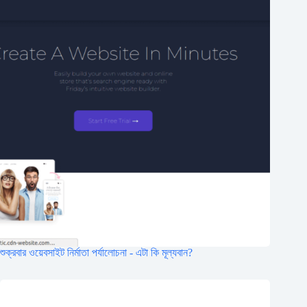
শুক্রবার ওয়েবসাইট নির্মাতা পর্যালোচনা - এটা কি মূল্যবান?