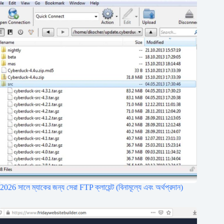
2026 সালে ম্যাকের জন্য সেরা FTP ক্লায়েন্ট (বিনামূল্যে এবং অর্থপ্রদান)