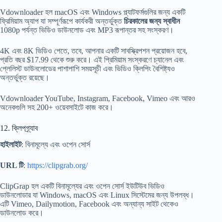
Vdownloader হল macOS এবং Windows প্ল্যাটফর্মগুলির জন্য একটি
ফ্রিমিয়াম অ্যাপ যা সম্পূর্ণরূপে কার্যকরী অন্তর্ভুক্ত
চিরকালের জন্য স্বাধীন
1080p পর্যন্ত ভিডিও ডাউনলোড এবং MP3 রূপান্তর সহ সংস্করণ।
4K এবং 8K ভিডিও পেতে, তবে, আপনার একটি সাবস্ক্রিপশন প্রয়োজন হবে,
প্রতি বছর $17.99 থেকে শুরু করে। এই প্রিমিয়াম সংস্করণে চ্যানেল এবং
প্লেলিস্ট ডাউনলোডের পাশাপাশি সময়সূচী এবং ভিডিও ক্লিপিং বৈশিষ্ট্যও
অন্তর্ভুক্ত রয়েছে।
Vdownloader YouTube, Instagram, Facebook, Vimeo এবং আরও
অনেকগুলি সহ 200+ ওয়েবসাইটে কাজ করে।
12. ক্লিপগ্র্যাব
হাইলাইট
: বিনামূল্যে এবং ওপেন সোর্স
URL টি
:
https://clipgrab.org/
ClipGrap হল একটি বিনামূল্যের এবং ওপেন সোর্স ইউটিউব ভিডিও
ডাউনলোডার যা Windows, macOS এবং Linux সিস্টেমের জন্য উপলব্ধ।
এটি Vimeo, Dailymotion, Facebook এবং অন্যান্য সাইট থেকেও
ডাউনলোড করে।