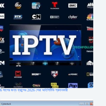
6 সালের জন্য ফ্রান্সের 2026 সেরা আইপিটিভি প্রদানকারী