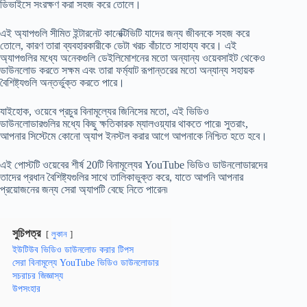
ডিভাইসে সংরক্ষণ করা সহজ করে তোলে।
এই অ্যাপগুলি সীমিত ইন্টারনেট কানেক্টিভিটি যাদের জন্য জীবনকে সহজ করে
তোলে, কারণ তারা ব্যবহারকারীকে ডেটা খরচ বাঁচাতে সাহায্য করে। এই
অ্যাপগুলির মধ্যে অনেকগুলি ডেইলিমোশনের মতো অন্যান্য ওয়েবসাইট থেকেও
ডাউনলোড করতে সক্ষম এবং তারা ফর্ম্যাট রূপান্তরের মতো অন্যান্য সহায়ক
বৈশিষ্ট্যগুলি অন্তর্ভুক্ত করতে পারে।
যাইহোক, ওয়েবে প্রচুর বিনামূল্যের জিনিসের মতো, এই ভিডিও
ডাউনলোডারগুলির মধ্যে কিছু ক্ষতিকারক ম্যালওয়্যার থাকতে পারে৷ সুতরাং,
আপনার সিস্টেমে কোনো অ্যাপ ইনস্টল করার আগে আপনাকে নিশ্চিত হতে হবে।
এই পোস্টটি ওয়েবের শীর্ষ 20টি বিনামূল্যের YouTube ভিডিও ডাউনলোডারদের
তাদের প্রধান বৈশিষ্ট্যগুলির সাথে তালিকাভুক্ত করে, যাতে আপনি আপনার
প্রয়োজনের জন্য সেরা অ্যাপটি বেছে নিতে পারেন৷
সুচিপত্র
লুকান
ইউটিউব ভিডিও ডাউনলোড করার টিপস
সেরা বিনামূল্যে YouTube ভিডিও ডাউনলোডার
সচরাচর জিজ্ঞাস্য
উপসংহার