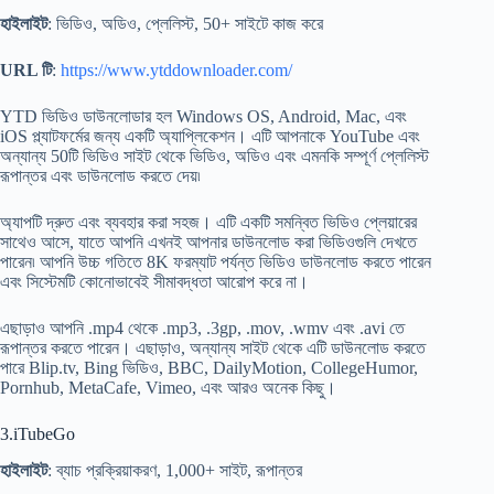
হাইলাইট
: ভিডিও, অডিও, প্লেলিস্ট, 50+ সাইটে কাজ করে
URL টি
:
https://www.ytddownloader.com/
YTD ভিডিও ডাউনলোডার হল Windows OS, Android, Mac, এবং
iOS প্ল্যাটফর্মের জন্য একটি অ্যাপ্লিকেশন। এটি আপনাকে YouTube এবং
অন্যান্য 50টি ভিডিও সাইট থেকে ভিডিও, অডিও এবং এমনকি সম্পূর্ণ প্লেলিস্ট
রূপান্তর এবং ডাউনলোড করতে দেয়৷
অ্যাপটি দ্রুত এবং ব্যবহার করা সহজ। এটি একটি সমন্বিত ভিডিও প্লেয়ারের
সাথেও আসে, যাতে আপনি এখনই আপনার ডাউনলোড করা ভিডিওগুলি দেখতে
পারেন৷ আপনি উচ্চ গতিতে 8K ফরম্যাট পর্যন্ত ভিডিও ডাউনলোড করতে পারেন
এবং সিস্টেমটি কোনোভাবেই সীমাবদ্ধতা আরোপ করে না।
এছাড়াও আপনি .mp4 থেকে .mp3, .3gp, .mov, .wmv এবং .avi তে
রূপান্তর করতে পারেন। এছাড়াও, অন্যান্য সাইট থেকে এটি ডাউনলোড করতে
পারে Blip.tv, Bing ভিডিও, BBC, DailyMotion, CollegeHumor,
Pornhub, MetaCafe, Vimeo, এবং আরও অনেক কিছু।
3.iTubeGo
হাইলাইট
: ব্যাচ প্রক্রিয়াকরণ, 1,000+ সাইট, রূপান্তর