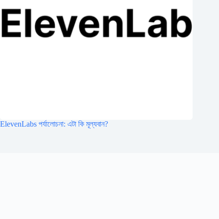
ElevenLabs পর্যালোচনা: এটা কি মূল্যবান?