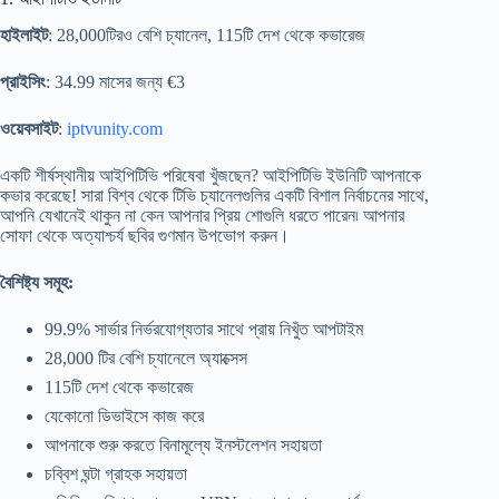
হাইলাইট
: 28,000টিরও বেশি চ্যানেল, 115টি দেশ থেকে কভারেজ
প্রাইসিং
: 34.99 মাসের জন্য €3
ওয়েবসাইট
:
iptvunity.com
একটি শীর্ষস্থানীয় আইপিটিভি পরিষেবা খুঁজছেন? আইপিটিভি ইউনিটি আপনাকে
কভার করেছে! সারা বিশ্ব থেকে টিভি চ্যানেলগুলির একটি বিশাল নির্বাচনের সাথে,
আপনি যেখানেই থাকুন না কেন আপনার প্রিয় শোগুলি ধরতে পারেন৷ আপনার
সোফা থেকে অত্যাশ্চর্য ছবির গুণমান উপভোগ করুন।
বৈশিষ্ট্য সমূহ:
99.9% সার্ভার নির্ভরযোগ্যতার সাথে প্রায় নিখুঁত আপটাইম
28,000 টির বেশি চ্যানেলে অ্যাক্সেস
115টি দেশ থেকে কভারেজ
যেকোনো ডিভাইসে কাজ করে
আপনাকে শুরু করতে বিনামূল্যে ইনস্টলেশন সহায়তা
চব্বিশ ঘন্টা গ্রাহক সহায়তা