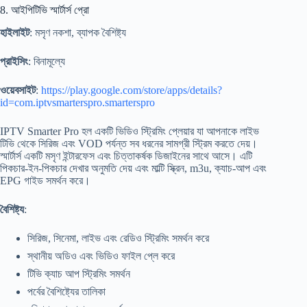
8. আইপিটিভি স্মার্টার্স প্রো
হাইলাইট
: মসৃণ নকশা, ব্যাপক বৈশিষ্ট্য
প্রাইসিং
: বিনামূল্যে
ওয়েবসাইট
:
https://play.google.com/store/apps/details?
id=com.iptvsmarterspro.smarterspro
IPTV Smarter Pro হল একটি ভিডিও স্ট্রিমিং প্লেয়ার যা আপনাকে লাইভ
টিভি থেকে সিরিজ এবং VOD পর্যন্ত সব ধরনের সামগ্রী স্ট্রিম করতে দেয়।
স্মার্টার্স একটি মসৃণ ইন্টারফেস এবং চিত্তাকর্ষক ডিজাইনের সাথে আসে। এটি
পিকচার-ইন-পিকচার দেখার অনুমতি দেয় এবং মাল্টি স্ক্রিন, m3u, ক্যাচ-আপ এবং
EPG গাইড সমর্থন করে।
বৈশিষ্ট্য
:
সিরিজ, সিনেমা, লাইভ এবং রেডিও স্ট্রিমিং সমর্থন করে
স্থানীয় অডিও এবং ভিডিও ফাইল প্লে করে
টিভি ক্যাচ আপ স্ট্রিমিং সমর্থন
পর্বের বৈশিষ্ট্যের তালিকা