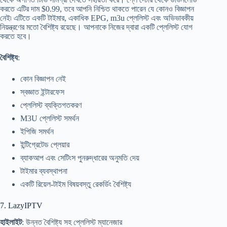
করতে এটির দাম $0.99, তবে আপনি নিশ্চিত থাকতে পারেন যে কোনও বিজ্ঞাপন
নেই৷ এটিতে একটি টাইমার, একাধিক EPG, m3u প্লেলিস্ট এবং অভিভাবকীয়
নিয়ন্ত্রণের মতো বৈশিষ্ট্য রয়েছে। আপনাকে নিজের দ্বারা একটি প্লেলিস্ট যোগ
করতে হবে।
বৈশিষ্ট্য
:
কোন বিজ্ঞাপন নেই
স্বজ্ঞাত ইন্টারফেস
প্লেলিস্ট ব্যক্তিগতকরণ
M3U প্লেলিস্ট সমর্থন
ইপিজি সমর্থন
ইন্টিগ্রেটেড প্লেয়ার
ব্যাকআপ এবং সেটিংস পুনরুদ্ধারের অনুমতি দেয়
টাইমার ব্যবস্থাপনা
একটি রিয়েল-টাইম বিষয়বস্তু রেকর্ডিং বৈশিষ্ট্য
7. LazyIPTV
হাইলাইট
: উন্নত বৈশিষ্ট্য সহ প্লেলিস্ট ম্যানেজার