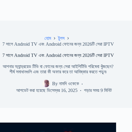
হোম
টুলস
7 সালে Android TV এবং Android ফোনের জন্য 2026টি সেরা IPTV
7 সালে Android TV এবং Android ফোনের জন্য 2026টি সেরা IPTV
আপনার অ্যান্ড্রয়েড টিভি বা ফোনের জন্য সেরা আইপিটিভি পরিষেবা খুঁজছেন?
শীর্ষ সমাধানগুলি এবং তারা কী অফার করে তা আবিষ্কার করতে পড়ুন৷
By
নামদি ওকেকে
আপডেট করা হয়েছে
ডিসেম্বর 16, 2025
পড়ার সময়
9 মিনিট