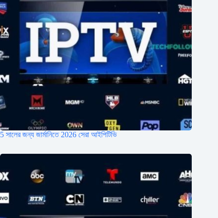
5 সালের জন্য জার্মানিতে 2026 সেরা আইপিটিভি