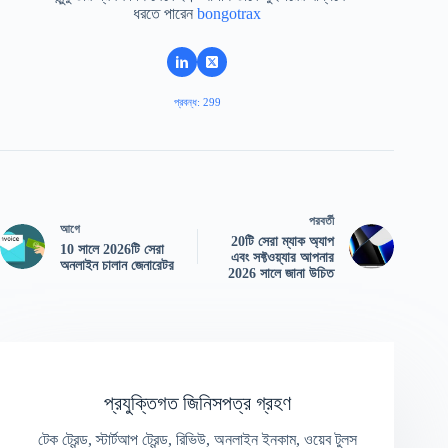
ধরতে পারেন
bongotrax
প্রবন্ধ: 299
পরবর্তী
আগে
20টি সেরা ম্যাক অ্যাপ
10 সালে 2026টি সেরা
এবং সফ্টওয়্যার আপনার
অনলাইন চালান জেনারেটর
2026 সালে জানা উচিত
প্রযুক্তিগত জিনিসপত্র গ্রহণ
টেক ট্রেন্ড, স্টার্টআপ ট্রেন্ড, রিভিউ, অনলাইন ইনকাম, ওয়েব টুলস