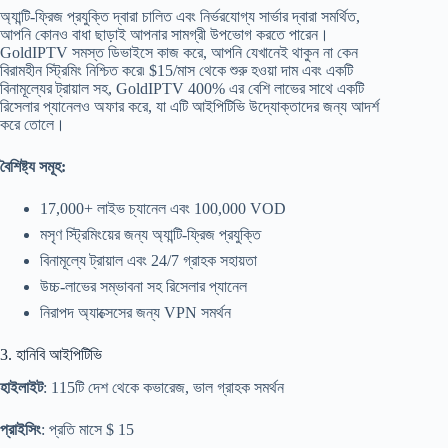
অ্যান্টি-ফ্রিজ প্রযুক্তি দ্বারা চালিত এবং নির্ভরযোগ্য সার্ভার দ্বারা সমর্থিত,
আপনি কোনও বাধা ছাড়াই আপনার সামগ্রী উপভোগ করতে পারেন।
GoldIPTV সমস্ত ডিভাইসে কাজ করে, আপনি যেখানেই থাকুন না কেন
বিরামহীন স্ট্রিমিং নিশ্চিত করে৷ $15/মাস থেকে শুরু হওয়া দাম এবং একটি
বিনামূল্যের ট্রায়াল সহ, GoldIPTV 400% এর বেশি লাভের সাথে একটি
রিসেলার প্যানেলও অফার করে, যা এটি আইপিটিভি উদ্যোক্তাদের জন্য আদর্শ
করে তোলে।
বৈশিষ্ট্য সমূহ:
17,000+ লাইভ চ্যানেল এবং 100,000 VOD
মসৃণ স্ট্রিমিংয়ের জন্য অ্যান্টি-ফ্রিজ প্রযুক্তি
বিনামূল্যে ট্রায়াল এবং 24/7 গ্রাহক সহায়তা
উচ্চ-লাভের সম্ভাবনা সহ রিসেলার প্যানেল
নিরাপদ অ্যাক্সেসের জন্য VPN সমর্থন
3. হানিবি আইপিটিভি
হাইলাইট
: 115টি দেশ থেকে কভারেজ, ভাল গ্রাহক সমর্থন
প্রাইসিং
: প্রতি মাসে $ 15