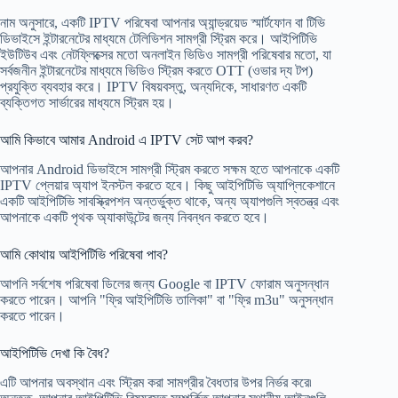
নাম অনুসারে, একটি IPTV পরিষেবা আপনার অ্যান্ড্রয়েড স্মার্টফোন বা টিভি
ডিভাইসে ইন্টারনেটের মাধ্যমে টেলিভিশন সামগ্রী স্ট্রিম করে। আইপিটিভি
ইউটিউব এবং নেটফ্লিক্সের মতো অনলাইন ভিডিও সামগ্রী পরিষেবার মতো, যা
সর্বজনীন ইন্টারনেটের মাধ্যমে ভিডিও স্ট্রিম করতে OTT (ওভার দ্য টপ)
প্রযুক্তি ব্যবহার করে। IPTV বিষয়বস্তু, অন্যদিকে, সাধারণত একটি
ব্যক্তিগত সার্ভারের মাধ্যমে স্ট্রিম হয়।
আমি কিভাবে আমার Android এ IPTV সেট আপ করব?
আপনার Android ডিভাইসে সামগ্রী স্ট্রিম করতে সক্ষম হতে আপনাকে একটি
IPTV প্লেয়ার অ্যাপ ইনস্টল করতে হবে। কিছু আইপিটিভি অ্যাপ্লিকেশানে
একটি আইপিটিভি সাবস্ক্রিপশন অন্তর্ভুক্ত থাকে, অন্য অ্যাপগুলি স্বতন্ত্র এবং
আপনাকে একটি পৃথক অ্যাকাউন্টের জন্য নিবন্ধন করতে হবে।
আমি কোথায় আইপিটিভি পরিষেবা পাব?
আপনি সর্বশেষ পরিষেবা ডিলের জন্য Google বা IPTV ফোরাম অনুসন্ধান
করতে পারেন। আপনি "ফ্রি আইপিটিভি তালিকা" বা "ফ্রি m3u" অনুসন্ধান
করতে পারেন।
আইপিটিভি দেখা কি বৈধ?
এটি আপনার অবস্থান এবং স্ট্রিম করা সামগ্রীর বৈধতার উপর নির্ভর করে৷