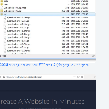
2026 সালে ম্যাকের জন্য সেরা FTP ক্লায়েন্ট (বিনামূল্যে এবং অর্থপ্রদান)