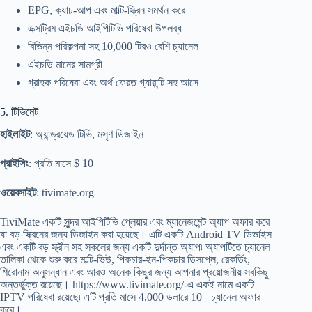
EPG, ক্যাচ-আপ এবং মাল্টি-স্ক্রিন সমর্থন করে
এক্সট্রিম এইচডি আইপিটিভি পরিষেবা উপলব্ধ
বিভিন্ন পরিকল্পনা সহ 10,000 টিরও বেশি চ্যানেল
এইচডি মানের সামগ্রী
গ্রাহক পরিষেবা এবং অর্থ ফেরত গ্যারান্টি সহ আসে
5. টিভিমেট
হাইলাইট
: অ্যান্ড্রয়েড টিভি, মসৃণ ডিজাইন
প্রাইসিং
: প্রতি মাসে $ 10
ওয়েবসাইট
: tivimate.org
TiviMate একটি সুন্দর আইপিটিভি প্লেয়ার এবং ম্যানেজমেন্ট অ্যাপ অফার করে
যা বড় স্ক্রিনের জন্য ডিজাইন করা হয়েছে। এটি একটি Android TV ডিভাইস
এবং একটি বড় স্ক্রীন সহ সকলের জন্য একটি দুর্দান্ত অ্যাপ৷ অ্যাপটিতে চ্যানেল
তালিকা থেকে শুরু করে মাল্টি-ভিউ, পিকচার-ইন-পিকচার ডিসপ্লে, রেকর্ডিং,
শিরোনাম অনুসন্ধান এবং আরও অনেক কিছুর জন্য আপনার প্রয়োজনীয় সবকিছু
অন্তর্ভুক্ত রয়েছে। https://www.tivimate.org/-এ একই নামে একটি
IPTV পরিষেবা রয়েছে৷ এটি প্রতি মাসে 4,000 ডলারে 10+ চ্যানেল অফার
করে।