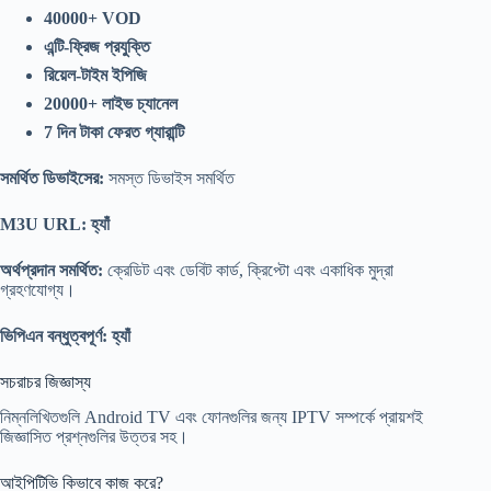
40000+ VOD
এন্টি-ফ্রিজ প্রযুক্তি
রিয়েল-টাইম ইপিজি
20000+ লাইভ চ্যানেল
7 দিন টাকা ফেরত গ্যারান্টি
সমর্থিত ডিভাইসের:
সমস্ত ডিভাইস সমর্থিত
M3U URL: হ্যাঁ
অর্থপ্রদান সমর্থিত:
ক্রেডিট এবং ডেবিট কার্ড, ক্রিপ্টো এবং একাধিক মুদ্রা
গ্রহণযোগ্য।
ভিপিএন বন্ধুত্বপূর্ণ: হ্যাঁ
সচরাচর জিজ্ঞাস্য
নিম্নলিখিতগুলি Android TV এবং ফোনগুলির জন্য IPTV সম্পর্কে প্রায়শই
জিজ্ঞাসিত প্রশ্নগুলির উত্তর সহ।
আইপিটিভি কিভাবে কাজ করে?