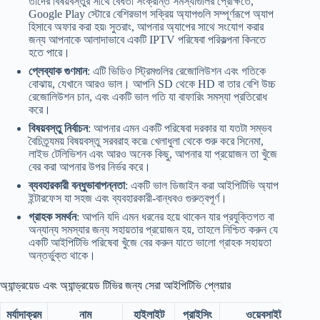
তাদের বিষয়বস্তুর সাথে বৈধতা সংক্রান্ত সমস্যাগুলির প্রেক্ষিতে,
Google Play স্টোরে বেশিরভাগ সক্রিয় অ্যাপগুলি সম্পূর্ণরূপে অ্যাপ
হিসাবে অফার করা হয়৷ সুতরাং, আপনার অ্যাপের সাথে সংযোগ করার
জন্য আপনাকে আলাদাভাবে একটি IPTV পরিষেবা পরিকল্পনা কিনতে
হতে পারে।
প্লেব্যাক গুণমান
: এটি ভিডিও স্ট্রিমগুলির রেজোলিউশন এবং গতিকে
বোঝায়, যেখানে আরও ভাল। আপনি SD থেকে HD বা তার বেশি উচ্চ
রেজোলিউশন চান, এবং একটি ভাল গতি যা বাফারিং সমস্যা প্রতিরোধ
করে।
বিষয়বস্তু নির্বাচন
: আপনার এমন একটি পরিষেবা দরকার যা যতটা সম্ভব
বৈচিত্র্যময় বিষয়বস্তু সরবরাহ করে৷ খেলাধুলা থেকে শুরু করে সিনেমা,
লাইভ টেলিভিশন এবং আরও অনেক কিছু, আপনার যা প্রয়োজন তা খুঁজে
বের করা আপনার উপর নির্ভর করে।
ব্যবহারকারী বন্ধুভাবাপন্নতা
: একটি ভাল ডিজাইন করা আইপিটিভি অ্যাপ
ইন্টারফেস যা সহজ এবং ব্যবহারকারী-বান্ধবও গুরুত্বপূর্ণ।
গ্রাহক সমর্থন
: আপনি যদি এমন ধরনের হয়ে থাকেন যার প্রযুক্তিগত বা
অন্যান্য সমস্যার জন্য সহায়তার প্রয়োজন হয়, তাহলে নিশ্চিত করুন যে
একটি আইপিটিভি পরিষেবা খুঁজে বের করুন যাতে ভালো গ্রাহক সহায়তা
অন্তর্ভুক্ত থাকে।
অ্যান্ড্রয়েড এবং অ্যান্ড্রয়েড টিভির জন্য সেরা আইপিটিভি প্লেয়ার
মর্যাদাক্রম
নাম
হাইলাইট
প্রাইসিং
ওয়েবসাইট