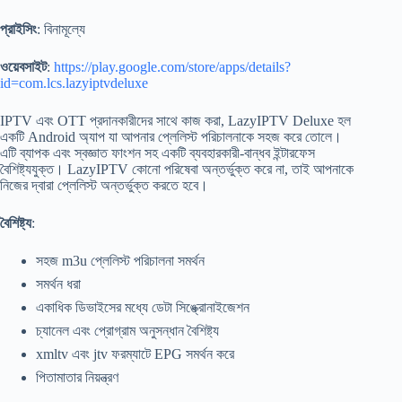
প্রাইসিং
: বিনামূল্যে
ওয়েবসাইট
:
https://play.google.com/store/apps/details?
id=com.lcs.lazyiptvdeluxe
IPTV এবং OTT প্রদানকারীদের সাথে কাজ করা, LazyIPTV Deluxe হল
একটি Android অ্যাপ যা আপনার প্লেলিস্ট পরিচালনাকে সহজ করে তোলে।
এটি ব্যাপক এবং স্বজ্ঞাত ফাংশন সহ একটি ব্যবহারকারী-বান্ধব ইন্টারফেস
বৈশিষ্ট্যযুক্ত। LazyIPTV কোনো পরিষেবা অন্তর্ভুক্ত করে না, তাই আপনাকে
নিজের দ্বারা প্লেলিস্ট অন্তর্ভুক্ত করতে হবে।
বৈশিষ্ট্য
:
সহজ m3u প্লেলিস্ট পরিচালনা সমর্থন
সমর্থন ধরা
একাধিক ডিভাইসের মধ্যে ডেটা সিঙ্ক্রোনাইজেশন
চ্যানেল এবং প্রোগ্রাম অনুসন্ধান বৈশিষ্ট্য
xmltv এবং jtv ফরম্যাটে EPG সমর্থন করে
পিতামাতার নিয়ন্ত্রণ