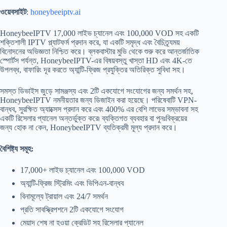
ওয়েবসাইট
:
honeybeeiptv.ai
HoneybeeIPTV 17,000 লাইভ চ্যানেল এবং 100,000 VOD সহ একটি
শক্তিশালী IPTV প্ল্যাটফর্ম প্রদান করে, যা একটি সমৃদ্ধ এবং বৈচিত্র্যময়
বিনোদনের অভিজ্ঞতা নিশ্চিত করে। ব্লকবাস্টার মুভি থেকে শুরু করে আন্তর্জাতিক
স্পোর্টস পর্যন্ত, HoneybeeIPTV-এর বিষয়বস্তু খাস্তা HD এবং 4K-তে
উপলব্ধ, বাফারিং দূর করতে অ্যান্টি-ফ্রিজ প্রযুক্তির অতিরিক্ত সুবিধা সহ।
সমস্ত ডিভাইস জুড়ে সামঞ্জস্য এবং 2টি একযোগে সংযোগের জন্য সমর্থন সহ,
HoneybeeIPTV নমনীয়তার জন্য ডিজাইন করা হয়েছে। পরিষেবাটি VPN-
বান্ধব, সুরক্ষিত অ্যাক্সেস প্রদান করে এবং 400% এর বেশি লাভের সম্ভাবনা সহ
একটি রিসেলার প্যানেল অন্তর্ভুক্ত করে৷ ব্যক্তিগত ব্যবহার বা পুনঃবিক্রয়ের
জন্য হোক না কেন, HoneybeeIPTV ব্যতিক্রমী মূল্য প্রদান করে।
বৈশিষ্ট্য সমূহ:
17,000+ লাইভ চ্যানেল এবং 100,000 VOD
অ্যান্টি-ফ্রিজ স্ট্রিমিং এবং ভিপিএন-বান্ধব
বিনামূল্যে ট্রায়াল এবং 24/7 সমর্থন
প্রতি সাবস্ক্রিপশনে 2টি একযোগে সংযোগ
মেয়াদ শেষ না হওয়া ক্রেডিট সহ রিসেলার প্যানেল