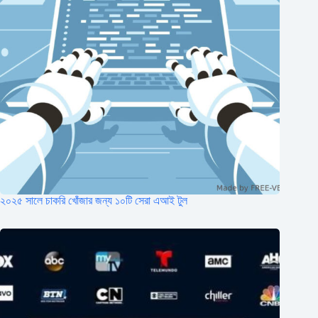
২০২৫ সালে চাকরি খোঁজার জন্য ১০টি সেরা এআই টুল