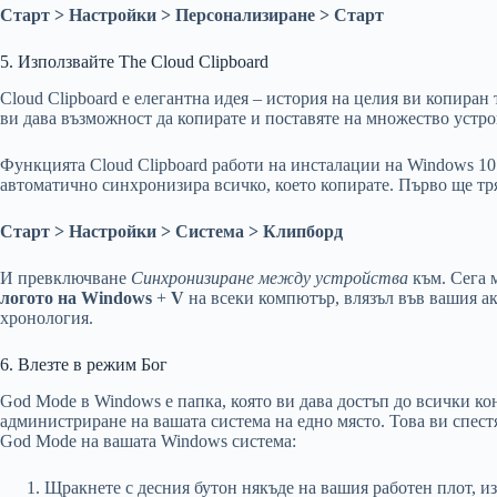
Старт > Настройки > Персонализиране > Старт
5. Използвайте The Cloud Clipboard
Cloud Clipboard е елегантна идея – история на целия ви копиран
ви дава възможност да копирате и поставяте на множество устр
Функцията Cloud Clipboard работи на инсталации на Windows 10 и
автоматично синхронизира всичко, което копирате. Първо ще тря
Старт > Настройки > Система > Клипборд
И превключване
Синхронизиране между устройства
към. Сега 
логото на Windows
+
V
на всеки компютър, влязъл във вашия ака
хронология.
6. Влезте в режим Бог
God Mode в Windows е папка, която ви дава достъп до всички ко
администриране на вашата система на едно място. Това ви спестя
God Mode на вашата Windows система:
Щракнете с десния бутон някъде на вашия работен плот, и