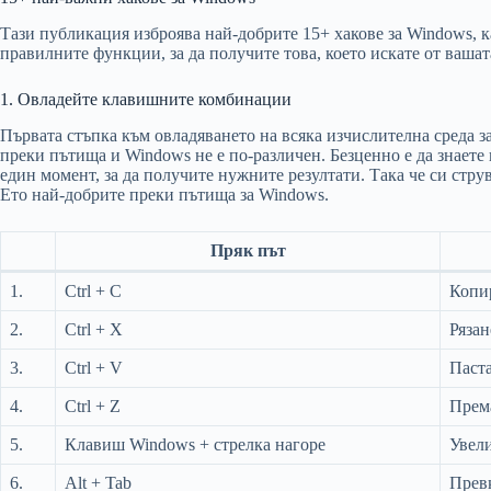
Тази публикация изброява най-добрите 15+ хакове за Windows, к
правилните функции, за да получите това, което искате от ваша
1. Овладейте клавишните комбинации
Първата стъпка към овладяването на всяка изчислителна среда за
преки пътища и Windows не е по-различен. Безценно е да знает
един момент, за да получите нужните резултати. Така че си струв
Ето най-добрите преки пътища за Windows.
Пряк път
1.
Ctrl + C
Копи
2.
Ctrl + X
Рязан
3.
Ctrl + V
Паст
4.
Ctrl + Z
Прем
5.
Клавиш Windows + стрелка нагоре
Увели
6.
Alt + Tab
Прев