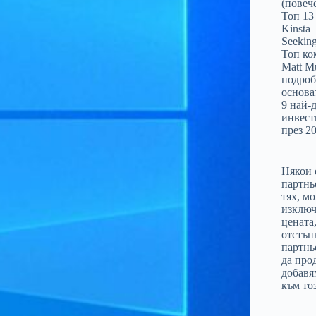
(повеч
Топ 13
Kinsta
Seeking
Топ ко
Matt M
подроб
основа
9 най-
инвест
през 20
Някои 
партнь
тях, м
изключ
цената
отстъп
партнь
да про
добавя
към тоз