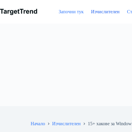
Напред
към
Започни тук
Изчислителен
Ст
съдържание
Начало
Изчислителен
15+ хакове за Windows