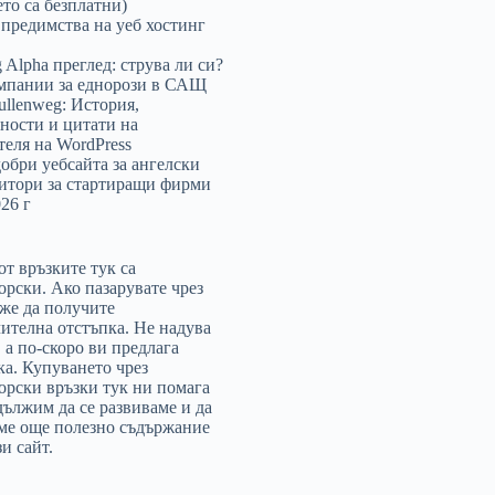
ето са безплатни)
 предимства на уеб хостинг
 Alpha преглед: струва ли си?
мпании за еднорози в САЩ
ullenweg: История,
ности и цитати на
теля на WordPress
добри уебсайта за ангелски
итори за стартиращи фирми
26 г
от връзките тук са
орски. Ако пазарувате чрез
оже да получите
ителна отстъпка. Не надува
, а по-скоро ви предлага
ка. Купуването чрез
орски връзки тук ни помага
дължим да се развиваме и да
ме още полезно съдържание
и сайт.