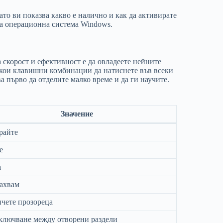
ато ви показва какво е налично и как да активирате
та операционна система Windows.
 скорост и ефективност е да овладеете нейните
е кои клавишни комбинации да натиснете във всеки
а първо да отделите малко време и да ги научите.
Значение
райте
е
а
ахвам
чете прозореца
ключване между отворени раздели