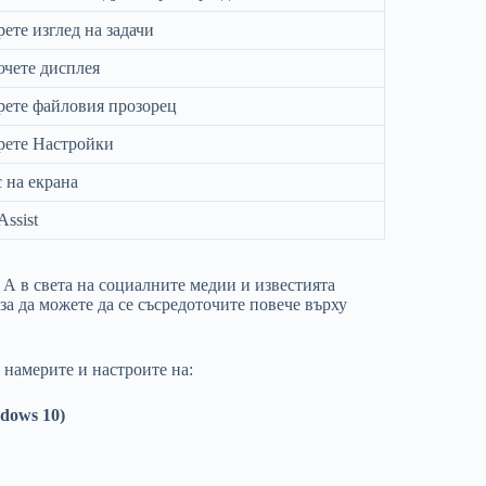
ете изглед на задачи
ючете дисплея
рете файловия прозорец
рете Настройки
 на екрана
Assist
 А в света на социалните медии и известията
за да можете да се съсредоточите повече върху
о намерите и настроите на:
dows 10)