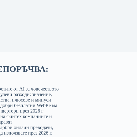
ЕПОРЪЧВА:
стите от AI за човечеството
нулеви разходи: значение,
ства, плюсове и минуси
-добри безплатни WebP към
нвертори през 2026 г
 на финтех компаниите и
правят
-добри онлайн преводачи,
а използвате през 2026 г.