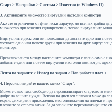
Старт > Настройки > Система > Известия (в Windows 11)
3. Активирайте множество виртуални настолни компютри
Ако сте ограничени от физически хардуер, но все пак трябва да
множество приложения едновременно, тогава виртуалните множ
Виртуалните десктопи ви позволяват да хоствате едно или повеч
хоствате едно или повече други приложения на друг виртуален д
монитора.
Превключването между настолните компютри е лесно само с няко
добавите един или повече виртуални настолни компютри, щракн
Лента на задачите > Изглед на задачи > Нов работен плот +
4. Персонализирайте вашето меню "Старт".
Можете също така свободно да персонализирате стартовото меню
добре на вашите нужди. Всичко на дисплея с плочки може да се п
екран, фиксирани приложения, местоположения на плочки и пр
плочките за старата визия. За да започнете персонализирането си