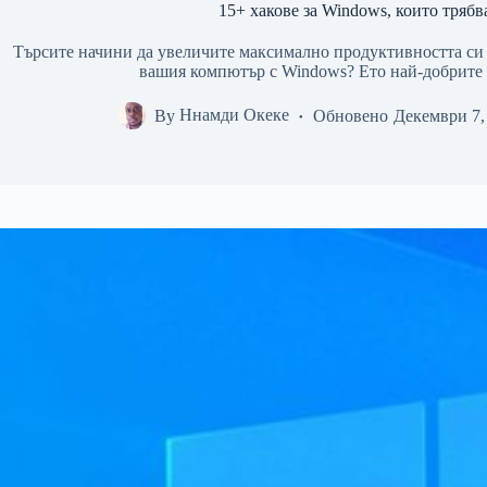
15+ хакове за Windows, които трябв
Търсите начини да увеличите максимално продуктивността си 
вашия компютър с Windows? Ето най-добрите с
By
Ннамди Океке
Обновено
Декември 7,