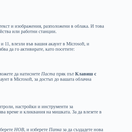
 текст и изображения, разположени в облака. И това
ойства или работни станции.
 11, влезли във вашия акаунт в Microsoft, и
бва да го активирате, като посетите:
можете да натиснете
Паста
пряк път
Клавиш с
унт в Microsoft, за достъп до вашата облачна
нтроли, настройки и инструменти за
ва време и кликвания на мишката. За да влезете в
зберете
НОВ
, и изберете
Папка
за да създадете нова