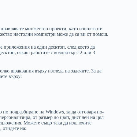
 управлявате множество проекти, като използвате
ество настолни компютри може да са ви от помощ.
е приложения на един десктоп, след което да
есктоп, сякаш работите с компютър с 2 или 3
лко щраквания върху изгледа на задачите. За да
ете върху:
 по подразбиране на Windows, за да отговаря по-
ерсонализира, от размер до цвят, дисплей на цял
едложения. Можете също така да изключите
, отидете на: