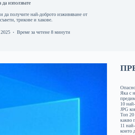
а да използвате
и да получите най-доброто изживяване от
ъвети, трикове и хакове.
 2025
Време за четене
8 минути
ПР
Опасно
Яка с 
предим
10 най
JPG ко
Топ 20
какво 
11 най
които д