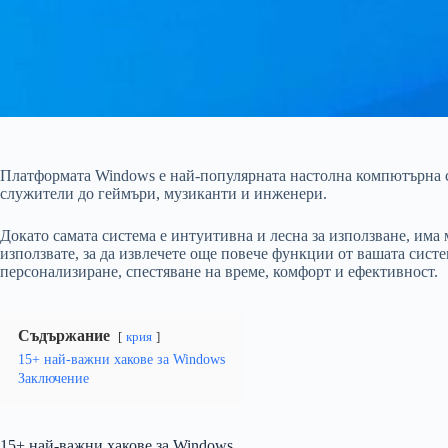
Платформата Windows е най-популярната настолна компютърна ср
служители до геймъри, музиканти и инженери.
Докато самата система е интуитивна и лесна за използване, има 
използвате, за да извлечете още повече функции от вашата систе
персонализиране, спестяване на време, комфорт и ефективност.
Съдържание
крия
15+ най-важни хакове за Windows
Заключение
15+ най-важни хакове за Windows